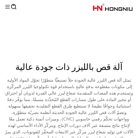
آلة قص بالليزر ذات جودة عالية
تمثل آلة قص الليزر عالية الجودة حلاً تصنيعيًّا متطوّرًا تحوّل المواد الأولية
إلى مكونات مقطوعة بدقةٍ عاليةٍ باستخدام قوة تكنولوجيا الليزر المركّزة.
وتستخدم هذه المعدات المتقدمة شعاع ليزر عالي القدرة لذوبان أو احتراق
أو تبخير المادة على طول مسارات القطع المُحدَّدة مسبقًا، مما يوفّر دقةً
استثنائيةً وحوافًا نظيفةً لا تستطيع طرق القطع التقليدية تحقيقها بسهولة.
وتضمّ آلات قص الليزر عالية الجودة الحديثة أنظمة بصريّة متطوّرة،
وواجهات تحكّم رقمي حاسوبي (CNC)، وميزات أتمتة ذكية تعمل معًا
لإنتاج نتائج متسقة عبر آلاف دورات الإنتاج. ويتركّز الأداء الأساسي لهذه
الآلات في توليد شعاع ليزر مركّز عبر الانبعاث المحفَّز للفوتونات، الذي يمرّ