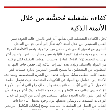
كفاءة تشغيلية مُحسَّنة من خلال
الأتمتة الذكية
تُحوِّل الكفاءة التشغيلية التي تقدِّمها آلة قص بالليزر عالية الجودة سير
العمل التصنيعي من خلال أتمتة ذكية تقلِّل إلى أدنى حدٍ من التدخل
البشري مع تحقيق أقصى قدر ممكن من الإنتاجية. وتضم الأنظمة الحديثة
منصات برمجية متطوِّرة تقوم تلقائيًا بتحسين مسارات القص، وتحديد أكثر
ترتيبات التجميع (Nesting) كفاءةً، وحساب المعايير الدقيقة لكل تركيبة
من المواد والسمك. وتؤدي هذه الميزات الذكية إلى خفض حاجز المهارة
المطلوب من المشغلين، ما يسمح للفنيين المدربين بإدارة عمليات قص
معقدة كانت تتطلب سابقًا سنوات عديدة من الخبرة المتخصصة. وتمتد هذه
الأتمتة إلى التعامل مع المواد في التكوينات المتقدمة، حيث تشمل أنظمة
التحميل الآلي التي تُثبِّت الصفائح بدقة، وآليات الإخراج التي تُخلِّص الأجزاء
المُنتَجة دون إيقاف خط الإنتاج. ويصبح جدولة الإنتاج لديك أكثر مرونةً، لأن
آلة قص الليزر عالية الجودة يمكنها التشغيل بحدٍ أدنى من الإشراف خلال
الورديات الممتدة، بل ويمكن تشغيلها دون وجود مشغل أثناء ساعات
الغياب عن العمل في التطبيقات المناسبة. وتتيح إمكانات التكامل البرمجي