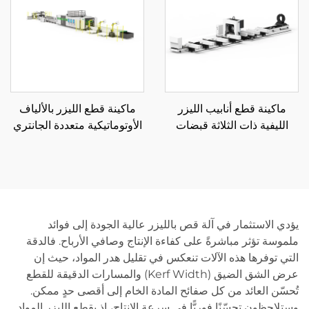
ماكينة قطع أنابيب الليزر
ماكينة قطع الليزر بالألياف
الليفية ذات الثلاثة قبضات
الأوتوماتيكية متعددة الجانتري
12085RN3 850
ولف التفكيك
يؤدي الاستثمار في آلة قص بالليزر عالية الجودة إلى فوائد
ملموسة تؤثر مباشرةً على كفاءة الإنتاج وصافي الأرباح. فالدقة
التي توفرها هذه الآلات تنعكس في تقليل هدر المواد، حيث إن
عرض الشق الضيق (Kerf Width) والمسارات الدقيقة للقطع
تُحسّن العائد من كل صفائح المادة الخام إلى أقصى حدٍ ممكن.
وستلاحظون تحسّنًا فوريًّا في سرعة الإنتاج، إذ يقطع الليزر المواد