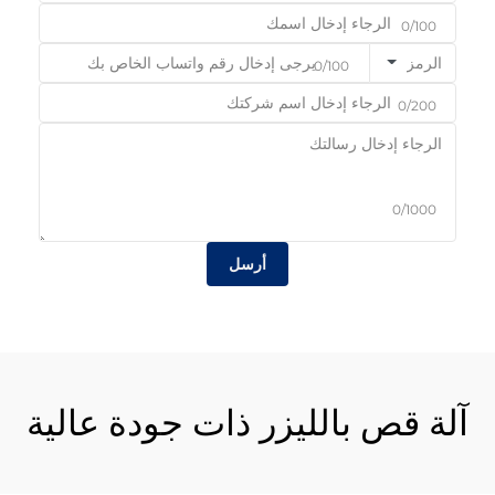
0/100
الرمز
0/100
0/200
0/1000
أرسل
آلة قص بالليزر ذات جودة عالية