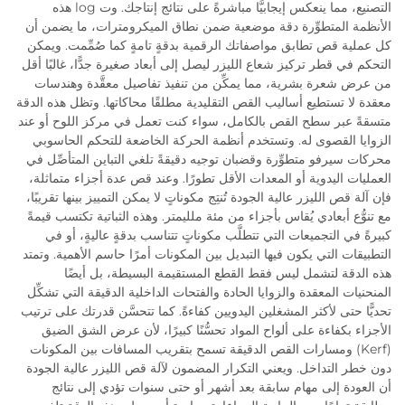
التصنيع، مما ينعكس إيجابيًّا مباشرةً على نتائج إنتاجك. وت log هذه
الأنظمة المتطوِّرة دقة موضعية ضمن نطاق الميكرومترات، ما يضمن أن
كل عملية قص تطابق مواصفاتك الرقمية بدقةٍ تامةٍ كما صُمِّمت. ويمكن
التحكم في قطر تركيز شعاع الليزر ليصل إلى أبعاد صغيرة جدًّا، غالبًا أقل
من عرض شعرة بشرية، مما يمكِّن من تنفيذ تفاصيل معقَّدة وهندسات
معقدة لا تستطيع أساليب القص التقليدية مطلقًا محاكاتها. وتظل هذه الدقة
متسقةً عبر سطح القص بالكامل، سواء كنت تعمل في مركز اللوح أو عند
الزوايا القصوى له. وتستخدم أنظمة الحركة الخاضعة للتحكم الحاسوبي
محركات سيرفو متطوِّرة وقضبان توجيه دقيقةً تلغي التباين المتأصِّل في
العمليات اليدوية أو المعدات الأقل تطورًا. وعند قص عدة أجزاء متماثلة،
فإن آلة قص الليزر عالية الجودة تُنتِج مكوناتٍ لا يمكن التمييز بينها تقريبًا،
مع تنوُّع أبعادي يُقاس بأجزاء من مئة ملليمتر. وهذه الثباتية تكتسب قيمةً
كبيرةً في التجميعات التي تتطلَّب مكوناتٍ تتناسب بدقةٍ عاليةٍ، أو في
التطبيقات التي يكون فيها التبديل بين المكونات أمرًا حاسم الأهمية. وتمتد
هذه الدقة لتشمل ليس فقط القطع المستقيمة البسيطة، بل أيضًا
المنحنيات المعقدة والزوايا الحادة والفتحات الداخلية الدقيقة التي تشكِّل
تحديًّا حتى لأكثر المشغلين اليدويين كفاءةً. كما تتحسَّن قدرتك على ترتيب
الأجزاء بكفاءة على ألواح المواد تحسُّنًا كبيرًا، لأن عرض الشق الضيق
(Kerf) ومسارات القص الدقيقة تسمح بتقريب المسافات بين المكونات
دون خطر التداخل. ويعني التكرار المضمون لآلة قص الليزر عالية الجودة
أن العودة إلى مهام سابقة بعد أشهر أو حتى سنوات تؤدي إلى نتائج