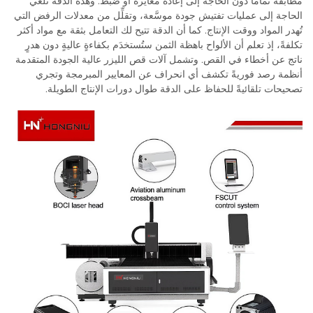
مطابقة تمامًا دون الحاجة إلى إعادة معايرة أو ضبط. وهذه الدقة تلغي
الحاجة إلى عمليات تفتيش جودة موسَّعة، وتقلِّل من معدلات الرفض التي
تُهدر المواد ووقت الإنتاج. كما أن الدقة تتيح لك التعامل بثقة مع مواد أكثر
تكلفةً، إذ تعلم أن الألواح باهظة الثمن ستُستخدَم بكفاءةٍ عاليةٍ دون هدرٍ
ناتج عن أخطاء في القص. وتشمل آلات قص الليزر عالية الجودة المتقدمة
أنظمة رصد فوريةً تكشف أي انحراف عن المعايير المبرمجة وتجري
تصحيحات تلقائيةً للحفاظ على الدقة طوال دورات الإنتاج الطويلة.