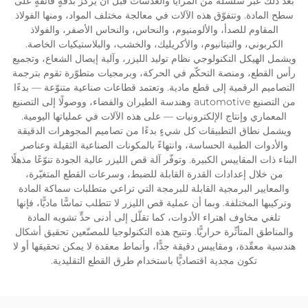
بعد ذلك عبر سلسلة من المرايا والعدسات قبل أن يركّز بدقةٍ فائقةٍ على
سطح المادة. وتتفوّق هذه الآلات في معالجة مختلف المواد، ومنها الفولاذ
المقاوم للصدأ، والألومنيوم، والنحاس، والنحاس الأصفر، والفولاذ
الكربوني، والتيتانيوم، والأكريليك، والخشب، والبلاستيكيات الخاصة.
ويشمل الهيكل التكنولوجي نظام توليد الليزر، وآلية إيصال الشعاع، وتجميع
رأس القطع، ومنصة التحكّم في الحركة، وبرمجيات متطوّرة تقوم بترجمة
التصاميم الرقمية إلى قطع مادية. وتعتمد قطاعات صناعية متنوّعة — بدءًا
من التصنيع automotive وهندسة الطيران والفضاء، ووصولًا إلى التصنيع
المعماري وإنتاج الإلكترونيات — على هذه الآلات في عملياتها اليومية.
ويشمل نطاق التطبيقات كل شيءٍ بدءًا من تصاميم المجوهرات الدقيقة
والأدوات الطبية الحساسة، وانتهاءً بالمكونات الصناعية الثقيلة وعناصر
البناء ذات المقاييس الكبيرة. وتوفّر آلة قص الليزر عالية الجودة تنوّعًا مذهلًا
من خلال إعدادات القدرة القابلة للضبط، وسرعات القطع المتغيّرة،
والمعايير البرمجية القابلة للبرمجة التي تراعي متطلبات سماكة المادة
وتركيبها المختلفة. وبما أن عملية قص الليزر لا تتطلب تماسًّا ماديًّا، فإنها
تلغي مخاوف اهتراء الأدوات، كما تقلّل إلى أدنى حدٍّ تشويه المادة
والمناطق المتأثّرة حراريًّا. وتتيح هذه التكنولوجيا للمصنّعين تحقيق أشكال
هندسية معقّدة، ومقاييس دقيقة جدًّا، وأنماط معقدة لا يمكن تحقيقها أو لا
تكون مجدية اقتصاديًّا باستخدام طرق القطع التقليدية.