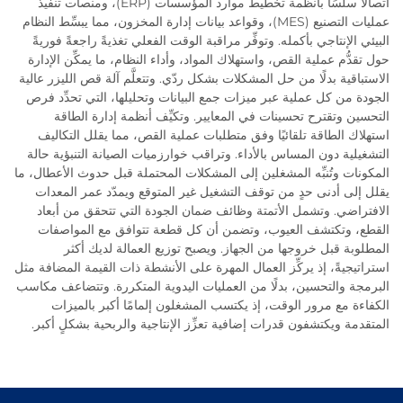
اتصالاً سلسًا بأنظمة تخطيط موارد المؤسسات (ERP)، ومنصات تنفيذ
عمليات التصنيع (MES)، وقواعد بيانات إدارة المخزون، مما يبسِّط النظام
البيئي الإنتاجي بأكمله. وتوفِّر مراقبة الوقت الفعلي تغذيةً راجعةً فوريةً
حول تقدُّم عملية القص، واستهلاك المواد، وأداء النظام، ما يمكِّن الإدارة
الاستباقية بدلًا من حل المشكلات بشكل ردّي. وتتعلَّم آلة قص الليزر عالية
الجودة من كل عملية عبر ميزات جمع البيانات وتحليلها، التي تحدِّد فرص
التحسين وتقترح تحسينات في المعايير. وتكيِّف أنظمة إدارة الطاقة
استهلاك الطاقة تلقائيًا وفق متطلبات عملية القص، مما يقلل التكاليف
التشغيلية دون المساس بالأداء. وتراقب خوارزميات الصيانة التنبؤية حالة
المكونات وتُنبِّه المشغلين إلى المشكلات المحتملة قبل حدوث الأعطال، ما
يقلل إلى أدنى حدٍ من توقف التشغيل غير المتوقع ويمدّد عمر المعدات
الافتراضي. وتشمل الأتمتة وظائف ضمان الجودة التي تتحقق من أبعاد
القطع، وتكتشف العيوب، وتضمن أن كل قطعة تتوافق مع المواصفات
المطلوبة قبل خروجها من الجهاز. ويصبح توزيع العمالة لديك أكثر
استراتيجيةً، إذ يركِّز العمال المهرة على الأنشطة ذات القيمة المضافة مثل
البرمجة والتحسين، بدلًا من العمليات اليدوية المتكررة. وتتضاعف مكاسب
الكفاءة مع مرور الوقت، إذ يكتسب المشغلون إلمامًا أكبر بالميزات
المتقدمة ويكتشفون قدرات إضافية تعزِّز الإنتاجية والربحية بشكلٍ أكبر.