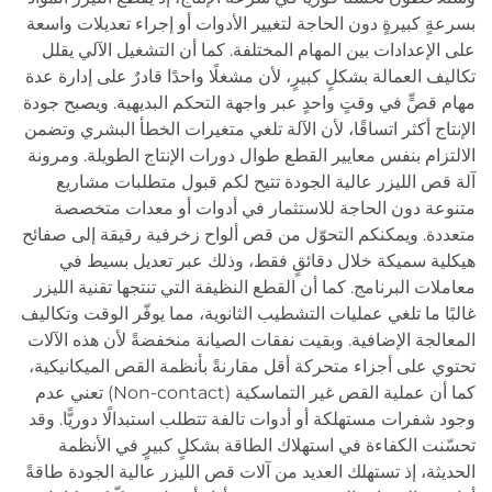
بسرعةٍ كبيرةٍ دون الحاجة لتغيير الأدوات أو إجراء تعديلات واسعة
على الإعدادات بين المهام المختلفة. كما أن التشغيل الآلي يقلل
تكاليف العمالة بشكلٍ كبيرٍ، لأن مشغلًا واحدًا قادرٌ على إدارة عدة
مهام قصٍّ في وقتٍ واحدٍ عبر واجهة التحكم البديهية. ويصبح جودة
الإنتاج أكثر اتساقًا، لأن الآلة تلغي متغيرات الخطأ البشري وتضمن
الالتزام بنفس معايير القطع طوال دورات الإنتاج الطويلة. ومرونة
آلة قص الليزر عالية الجودة تتيح لكم قبول متطلبات مشاريع
متنوعة دون الحاجة للاستثمار في أدوات أو معدات متخصصة
متعددة. ويمكنكم التحوّل من قص ألواح زخرفية رقيقة إلى صفائح
هيكلية سميكة خلال دقائقٍ فقط، وذلك عبر تعديل بسيط في
معاملات البرنامج. كما أن القطع النظيفة التي تنتجها تقنية الليزر
غالبًا ما تلغي عمليات التشطيب الثانوية، مما يوفّر الوقت وتكاليف
المعالجة الإضافية. وبقيت نفقات الصيانة منخفضةً لأن هذه الآلات
تحتوي على أجزاء متحركة أقل مقارنةً بأنظمة القص الميكانيكية،
كما أن عملية القص غير التماسكية (Non-contact) تعني عدم
وجود شفرات مستهلكة أو أدوات تالفة تتطلب استبدالًا دوريًّا. وقد
تحسّنت الكفاءة في استهلاك الطاقة بشكلٍ كبيرٍ في الأنظمة
الحديثة، إذ تستهلك العديد من آلات قص الليزر عالية الجودة طاقةً