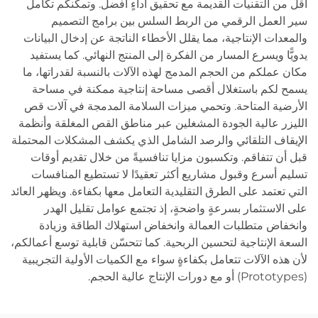
أقل من التقنيات القديمة مع تحقيق أداءٍ أفضل. وتمكّنكم تكامل
سير العمل الرقمي من الربط السلس بين برامج التصميم
والمعدات الإنتاجية، مما يقلل الأخطاء الناتجة عن إدخال البيانات
يدويًّا ويسرع المسار من الفكرة إلى المنتج النهائي. كما يستفيد
مكان عملكم من الحجم المدمج لهذه الآلات بالنسبة لقدراتها، ما
يسمح لكم باستغلال أقصى مساحة إنتاجية ممكنة في مساحة
الأرضية المتاحة. وتحمي ميزات السلامة المدمجة في آلات قص
الليزر عالية الجودة المشغلين عبر مناطق القص المغلقة وأنظمة
الإيقاف التلقائي والرصد الشامل الذي يكشف المشكلات المحتملة
قبل أن تتفاقم. وتكسبون مزايا تنافسيةً من خلال تقديم أوقات
تسليم أسرع وقبول مشاريع أكثر تعقيدًا لا تستطيع المنافسات
التي تعتمد على الطرق التقليدية التعامل معها بكفاءة. ويظهر العائد
على الاستثمار بسرعةٍ واضحةٍ، إذ تجتمع عوامل تقليل الهدر
وانخفاض متطلبات العمالة وانخفاض استهلاك الطاقة وزيادة
السعة الإنتاجية لتحسين الربحية. كما تتحسّن قابلية توسع أعمالكم،
لأن هذه الآلات تتعامل بكفاءةٍ سواء مع الكميات الأولية التجريبية
(Prototypes) أو مع دورات الإنتاج عالية الحجم.