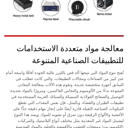
معالجة مواد متعددة الاستخدامات
للتطبيقات الصناعية المتنوعة
تُفتح تنوع المواد التي تتيحها آلة قص بالليزر عالية الجودة آفاقًا واسعة أمام
عددٍ كبير من الصناعات ومجالات التطبيقات، والتي كانت تتطلب في
السابق أجهزة متخصصة عديدة. وتقوم هذه الآلات بمعالجة المعادن
المتنوعة بدءًا من الألومنيوم والنحاس العاكسين، ومرورًا بالمواد شديدة
التوصيل والصفائح الفولاذية السميكة والسبائك الغريبة المستخدمة في
تطبيقات الطيران والفضاء. وبالمثل، فإن نفس المعدات التي تقطع
المكونات الصناعية الثقيلة قادرة أيضًا على إنجاز مهام دقيقة جدًّا على
الأغشية والألواح الرقيقة دون تمزق أو تشويه للمواد. ويمتد هذا التنوع
ليشمل المواد غير المعدنية مثل مختلف أنواع البلاستيك والمركبات
(الكومبوزيت) ومنتجات الخشب والأقمشة والجلود والمواد الهندسية