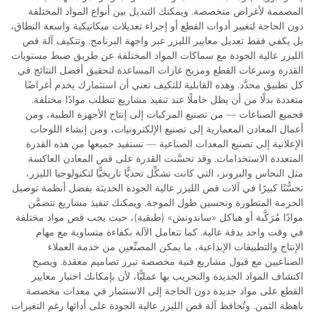
المصممة لأغراض متخصصة. ويمكنك التبديل بين أنواع المواد المختلفة
دون الحاجة لتغيير أدوات القطع أو إجراء تعديلات ميكانيكية واسعة النطاق،
بل يكفي فقط تعديل معايير الليزر عبر واجهة البرنامج. وتتكيف آلة قص
الليزر عالية الجودة مع سماكات المواد المختلفة عن طريق ضبط مستويات
القدرة وسرعات القطع ومزيج غازات المساعدة لتحقيق أفضل النتائج في
كل تطبيق محدَّد. وهذه القابلية للتكيف تعني أن استثمارك يخدم أغراضًا
متعددة بدلًا من أن يظل خاملًا عند تنفيذ مشاريع تتطلب موادًا مختلفة.
فجميع الصناعات — من تصنيع المركبات إلى إنتاج الأجهزة الطبية، ومن
أعمال المعادن المعمارية إلى تصنيع الإلكترونيات، ومن إنشاء اللوحات
الإعلانية إلى تصنيع المعدات الصناعية — تستفيد جميعها من هذه القدرة
المتعددة الاستخدامات. وقد تحسَّنت القدرة على قص المعادن العاكسة
مثل النحاس والبرونز، التي كانت تشكِّل تحديًّا تاريخيًّا لتكنولوجيا الليزر،
تحسُّنًا كبيرًا في آلات قص الليزر عالية الجودة الحديثة بفضل أنظمة توصيل
الحزمة المتطورة وتحسين طول الموجة. ويمكنك تنفيذ مشاريع تتضمَّن
موادًا مُرَكَّبة أو هياكل «ساندوتش» (طبقية)، حيث يجب قص مواد مختلفة
في وقت واحد بدقة عالية. كما تتعامل الآلة بكفاءة متساوية مع مهام
الإنتاج والتطبيقات الإبداعية، ما يمكن المصنِّعين من خدمة العملاء
الصناعيين مع قبول مشاريع فنية مخصصة تبرز تصاميم معقدة. ويصبح
اكتشاف المواد الجديدة والتجريب بها عمليًّا، لأن بإمكانك اختبار معايير
القطع على مواد جديدة دون الحاجة إلى الاستثمار في معدات مخصصة
باهظة الثمن. وتُحافظ آلة قص الليزر عالية الجودة على أدائها رغم التغيرات