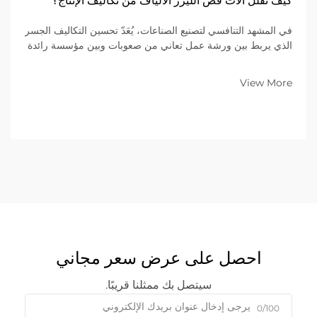
كيف تقلل آلات قص الليزر الألياف من تكاليف الإنتاج؟
في المشهد التنافسي لتصنيع الصناعات، يُعَدّ تحسين التكاليف الجسر
الذي يربط بين ورشة عمل تعاني من صعوبات وبين مؤسسة رائدة
في السوق. وللشركات التي تتخصص في تصنيع المعادن ضمن
نموذج الأعمال بين الشركات (B2B)، فإن المعدات الموجودة على
View More
أرضية المصنع تُحدِّد...
احصل على عرض سعر مجاني
سيتصل بك ممثلنا قريبًا.
0/100