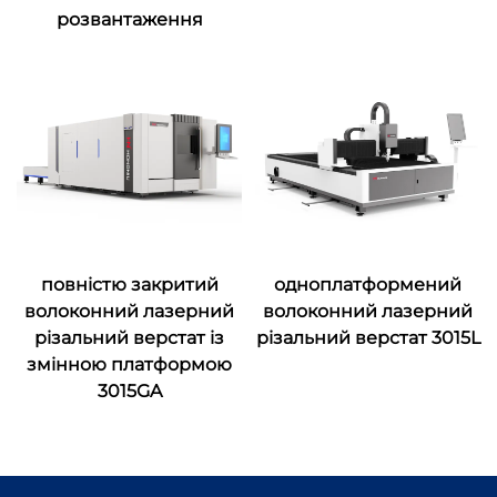
розвантаження
повністю закритий
одноплатформений
волоконний лазерний
волоконний лазерний
різальний верстат із
різальний верстат 3015L
змінною платформою
3015GA