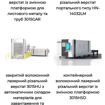
верстат із змінною
різальний верстат
платформою для
портального типу HN-
листового металу та
14032LM
труб 3015GAR
закритий волоконний
контейнерний
лазерний різальний
волоконний лазерний
верстат 3015HU з
різальний верстат із
автоматичним складом
змінною платформою
матеріалів для
3015HSD
завантаження та