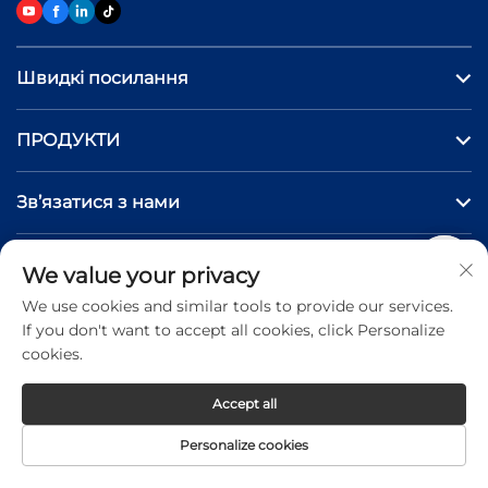
Швидкі посилання
ПРОДУКТИ
Зв’язатися з нами
We value your privacy
Copyright © 2026 Jinan Hongniu Machinery Equipment
We use cookies and similar tools to provide our services.
Co.,Ltd. All rights reserved -
Privacy Policy
If you don't want to accept all cookies, click Personalize
cookies.
Accept all
Personalize cookies