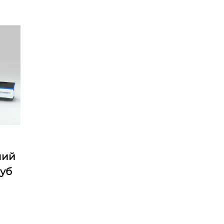
ний
руб