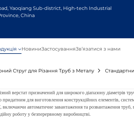
d, Yaoqiang Sub-district, High-tech Industrial
rovince, China
дукція
Новини
Застосування
Зв’язатися з нами
ний Струг для Різання Труб з Металу
Стандартни
ий верстат призначений для широкого діапазону діаметрів труб 
го придатним для виготовлення конструкційних елементів, систем
ії, включаючи автоматичне завантаження та розвантаження труб,
адійну роботу у безперервному виробництві.