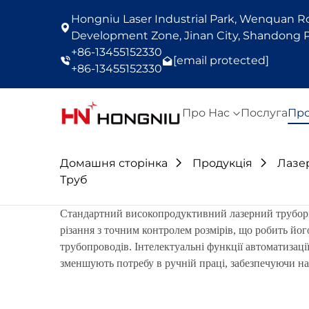
Hongniu Laser Industrial Park, Wenquan Roa
Development Zone, Jinan City, Shandong P
+86-13455152330
[email protected]
+86-13455152330
Про Нас
Послуга
Про
Домашня сторінка
Продукція
Лазер
Труб
Стандартний високопродуктивний лазерний труборізн
різання з точним контролем розмірів, що робить йо
трубопроводів. Інтелектуальні функції автоматизац
зменшують потребу в ручній праці, забезпечуючи н