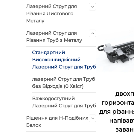
Лазерний Струг для
Різання Листового
Металу
Лазерний Струг для
Різання Труб з Металу
Стандартний
Високошвидкісний
Лазерний Струг для Труб
лазерний Струг для Труб
без Відходів (0 Хвіст)
двох
Важкодоступний
горизонта
Лазерний Струг для Труб
для різання
Рішення для H-Подібних
напіва
Балок
зава