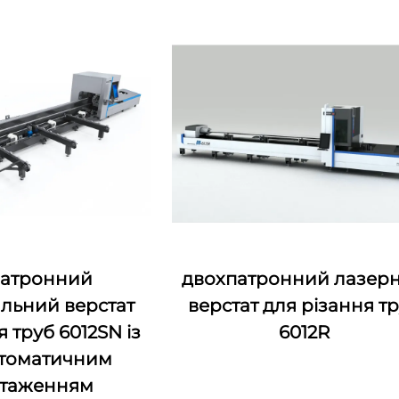
патронний
двохпатронний лазер
льний верстат
верстат для різання т
 труб 6012SN із
6012R
втоматичним
нтаженням