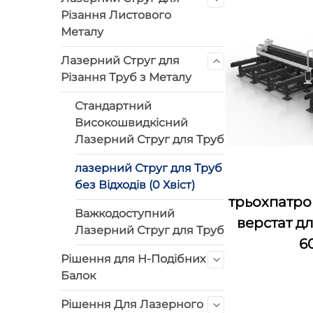
Різання Листового
Металу
Лазерний Струг для
Різання Труб з Металу
Стандартний
Високошвидкісний
Лазерний Струг для Труб
лазерний Струг для Труб
без Відходів (0 Хвіст)
трьохпатр
Важкодоступний
верстат дл
Лазерний Струг для Труб
6
Рішення для H-Подібних
Балок
Рішення Для Лазерного