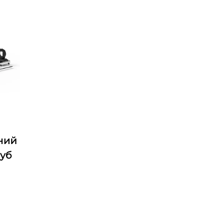
ний
руб