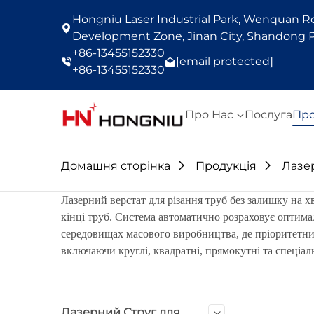
Hongniu Laser Industrial Park, Wenquan Roa
Development Zone, Jinan City, Shandong P
+86-13455152330
[email protected]
+86-13455152330
Про Нас
Послуга
Про
Домашня сторінка
Продукція
Лазер
Лазерний верстат для різання труб без залишку на 
кінці труб. Система автоматично розраховує оптима
середовищах масового виробництва, де пріоритетним
включаючи круглі, квадратні, прямокутні та спеціаль
Лазерний Струг для