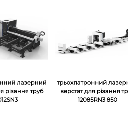
онний лазерний
трьохпатронний лазер
я різання труб
верстат для різання т
012SN3
12085RN3 850