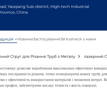
d, Yaoqiang Sub-district, High-tech Industrial
rovince, China
дукція
Новини
Застосування
Зв’язатися з нами
ний Струг для Різання Труб з Металу
лазерний Ст
хвостовику дозволяє виробникам максимально ефективно використ
льну послідовність різання, точно позиціонуючи кожну трубу д
и є ефективність використання матеріалів і зниження витрат. Ве
ні профілі, забезпечуючи високу точність і якість поверхні.