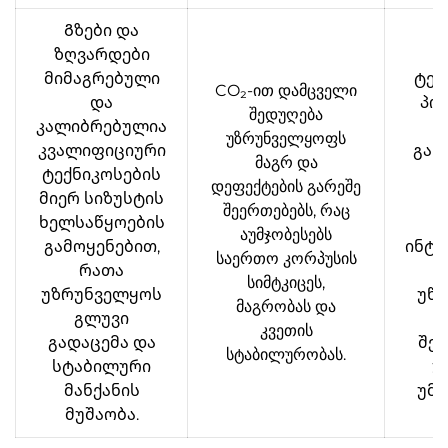
Გზები და
ზღვარდები
მიმაგრებული
ტეს
CO₂-ით დამცველი
და
პო
შედუღება
კალიბრებულია
უზრუნველყოფს
კვალიფიციური
გან
მაგრ და
ტექნიკოსების
დეფექტების გარეშე
მიერ სიზუსტის
წ
შეერთებებს, რაც
ხელსაწყოების
აუმჯობესებს
გამოყენებით,
ინტ
საერთო კორპუსის
რათა
კ
სიმტკიცეს,
უზრუნველყოს
უწე
მაგრობას და
გლუვი
კვეთის
გადაცემა და
შეც
სტაბილურობას.
სტაბილური
უ
მანქანის
უმა
მუშაობა.