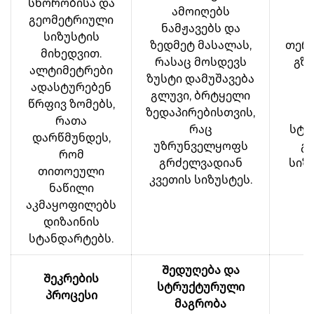
სწორობისა და
ამოიღებს
ვ
გეომეტრიული
ნამჟავებს და
სიზუსტის
ზედმეტ მასალას,
თერ
მიხედვით.
რასაც მოსდევს
გზი
ალტიმეტრები
ზუსტი დამუშავება
ადასტურებენ
გლუვი, ბრტყელი
ს
წრფივ ზომებს,
ზედაპირებისთვის,
რათა
რაც
სტა
დარწმუნდეს,
უზრუნველყოფს
გ
რომ
გრძელვადიან
სიზ
თითოეული
კვეთის სიზუსტეს.
ს
ნაწილი
აკმაყოფილებს
დიზაინის
სტანდარტებს.
Შედუღება და
Შეკრების
სტრუქტურული
შ
პროცესი
მაგრობა