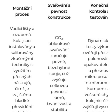
Svařování a
Konečná
Montážní
pevnost
kontrola a
proces
konstrukce
testování
Vodící lišty a
ozubená
CO₂
kola jsou
Dynamické
obloukové
instalovány a
testy výkon
svařování
kalibrovány
ověřují přesno
zaručuje
zkušenými
polohování,
pevné,
techniky s
opakovatelno
bezchybné
využitím
a přesnost
spoje, což
přesných
mikro posunů
zvyšuje
nástrojů,
Interferometr
celkovou
čímž je
kompenzují
pevnost
zajištěno
veškeré chyb
rámů,
hladké
kolejnic, čím
trvanlivost a
převádění
zajišťují vysok
stabilitu