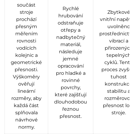
součást
Rychlé
stroje
Zbytkové
hrubování
prochází
vnitřní napětí 
odstraňuje
přesným
uvolněno
otřepy a
měřením
prostřednictv
nadbytečný
rovnosti
vibrací a
materiál,
vodících
přirozených
následuje
kolejnic a
tepelných
jemné
geometrické
cyklů. Tento
opracování
přesnosti.
proces zvyšuj
pro hladké a
Výškoměry
tuhost
rovinné
ověřují
konstrukce,
povrchy,
lineární
stabilitu a
které zajišťují
rozměry, aby
rozměrovou
dlouhodobou
každá část
přesnost lož
řeznou
splňovala
stroje.
přesnost.
návrhové
normy.