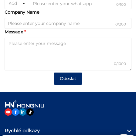
Kód
0/100
Company Name
0/200
Message
0/1000
Odeslat
Rychlé odkazy