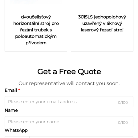
dvoučelisťový
3015LS jednopolohový
horizontální stroj pro
uzavřený vláknový
řezání trubek s
laserový řezací stroj
poloautomatickým
přívodem
Get a Free Quote
Our representative will contact you soon.
Email
0/100
Name
0/100
WhatsApp