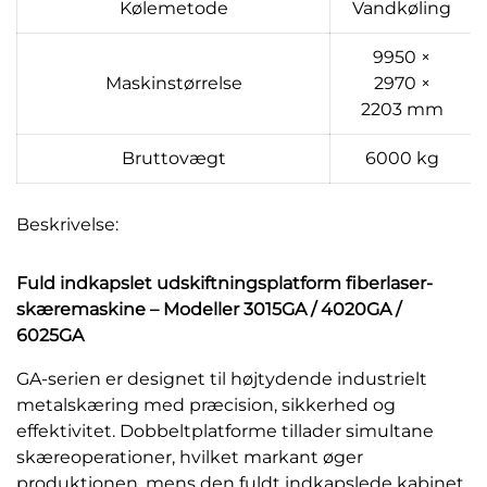
Kølemetode
Vandkøling
9950 ×
Maskinstørrelse
2970 ×
2203 mm
Bruttovægt
6000 kg
Beskrivelse:
Fuld indkapslet udskiftningsplatform fiberlaser-
skæremaskine – Modeller 3015GA / 4020GA /
6025GA
GA-serien er designet til højtydende industrielt
metalskæring med præcision, sikkerhed og
effektivitet. Dobbeltplatforme tillader simultane
skæreoperationer, hvilket markant øger
produktionen, mens den fuldt indkapslede kabinet