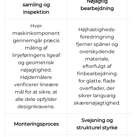
Nøjagtig
samling og
bearbejdning
inspektion
Hver
Højhastigheds-
maskinkomponent
foredringning
gennemgår præcis
fjerner spåner og
måling af
overskydende
linjeføringens ligeaf
materiale,
og geometrisk
efterfulgt af
nøjagtighed.
f
finbearbejdning
Højdemålere
for glatte, flade
verificerer lineære
overflader, der
mål for at sikre, at
sikrer langvarig
alle dele opfylder
skærenøjagtighed.
designkravene.
Svejsning og
Monteringsproces
strukturel styrke