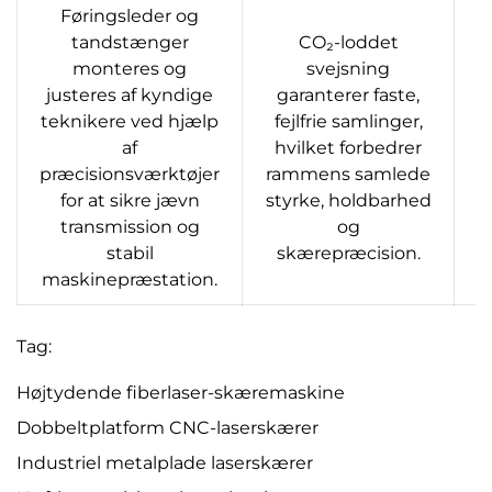
Føringsleder og
tandstænger
CO₂-loddet
monteres og
svejsning
justeres af kyndige
garanterer faste,
g
teknikere ved hjælp
fejlfrie samlinger,
m
af
hvilket forbedrer
præcisionsværktøjer
rammens samlede
k
for at sikre jævn
styrke, holdbarhed
transmission og
og
stabil
skærepræcision.
maskinepræstation.
Tag:
Højtydende fiberlaser-skæremaskine
Dobbeltplatform CNC-laserskærer
Industriel metalplade laserskærer