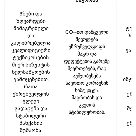
მაგრობა
Გზები და
ზღვარდები
მიმაგრებული
ტეს
CO₂-ით დამცველი
და
პო
შედუღება
კალიბრებულია
უზრუნველყოფს
კვალიფიციური
გან
მაგრ და
ტექნიკოსების
დეფექტების გარეშე
მიერ სიზუსტის
წ
შეერთებებს, რაც
ხელსაწყოების
აუმჯობესებს
გამოყენებით,
ინტ
საერთო კორპუსის
რათა
კ
სიმტკიცეს,
უზრუნველყოს
უწე
მაგრობას და
გლუვი
კვეთის
გადაცემა და
შეც
სტაბილურობას.
სტაბილური
უ
მანქანის
უმა
მუშაობა.