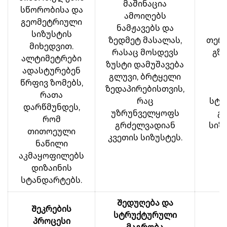
მაშინაცია
სწორობისა და
ამოიღებს
ვ
გეომეტრიული
ნამჟავებს და
სიზუსტის
ზედმეტ მასალას,
თერ
მიხედვით.
რასაც მოსდევს
გზი
ალტიმეტრები
ზუსტი დამუშავება
ადასტურებენ
გლუვი, ბრტყელი
ს
წრფივ ზომებს,
ზედაპირებისთვის,
რათა
რაც
სტა
დარწმუნდეს,
უზრუნველყოფს
გ
რომ
გრძელვადიან
სიზ
თითოეული
კვეთის სიზუსტეს.
ს
ნაწილი
აკმაყოფილებს
დიზაინის
სტანდარტებს.
Შედუღება და
Შეკრების
სტრუქტურული
შ
პროცესი