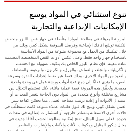
تنوع استثنائي في المواد يوسع
الإمكانيات الإبداعية والتجارية
المرونة المذهلة في معالجة المواد المتأصلة في جهاز قص بالليزر منخفض
التكلفة توسّع آفاقك الإبداعية وفرصك السوقية بشكل كبير، وذلك من
خلال تمكينك من العمل مع مجموعة متنوعة من المواد الأساسية
باستخدام جهاز واحد فقط. وعلى عكس أدوات القص المتخصصة المصممة
لمادة معينة، فإن نظام الليزر الخاص بك يتكيف بسهولة مع الخشب،
والأكريليك، والجلد، والقماش، والورق، والكرتون، والرغوة، والمطاط،
والعديد من المواد الأخرى، وذلك فقط عبر ضبط إعدادات القدرة وسرعة
القص، ما يؤدي فعليًّا إلى دمج عدة أدوات ورشة عمل في وحدة واحدة
مدمجة. وتُحقِّق هذه المرونة قيمة عملية هائلة، لأنك تستطيع التحوُّل بين
مشاريع مختلفة وأنواع متعددة من المواد دون الحاجة لتغيير المعدات أو
استبدال الأدوات أو إعادة ترتيب مساحة العمل، مما يحسّن كفاءة سير
العمل بشكل كبير، ويتيح لك قبول طلبات عملاء متنوعة كانت ستتطلّب في
حالات أخرى الاستعانة بمصادر خارجية أو استثمارات إضافية في معدات
جديدة. فعلى سبيل المثال، تفتح إمكانية معالجة الخشب آفاقًا جديدة في
مجال ديكور المنازل ومكونات الأثاث والألعاب والإشارات والعناصر