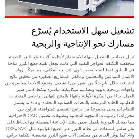
تشغيل سهل الاستخدام يُسرّع
مسارك نحو الإنتاجية والربحية
تُزيل خصائص التشغيل سهلة الاستخدام لأنظمة آلات قطع الليزر الحديثة
منخفضة التكلفة الحواجز التقنية التي كانت تجعل تقنية قطع الليزر متاحةً
في السابق فقط للمتخصصين ذوي التدريب المكثف، مما يمكّن رواد
الأعمال المبدعين والمعلّمين ومالكي المشاريع الصغيرة من تحقيق نتائج
احترافية خلال أيامٍ بدلًا من أشهر من التشغيل. وتجمع الآلات المعاصرة بين
واجهات برمجية بديهية وتصاميم ميكانيكية مباشرة تبسّط كامل سير
العمل، بدءًا من الفكرة الأولية وانتهاءً بالمنتج النهائي، ما يلغي المنحنيات
التعليمية الحادة المرتبطة بالمعدات الصناعية المعقدة. وعادةً ما يشمل
النظام البرمجي مجموعةً من برامج التصميم المتوافقة، تتراوح بين
محررات الرسومات المتجهة المجانية وتطبيقات تصميم CAD الاحترافية،
مما يمنحك المرونة للعمل ضمن بيئتك الإبداعية المفضلة مع الحفاظ على
نقل سلس للملفات إلى نظام الليزر عبر الصيغ القياسية مثل SVG وDXF
وAI. كما يوفّر العديد من مصنّعي آلات قطع الليزر منخفضة التكلفة برامج