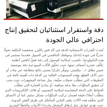
دقة واستقرار استثنائيان لتحقيق إنتاج
احترافي عالي الجودة
تُحدث القدرات الاستثنائية للدقة في آلة قص بالليزر منخفضة التكلفة تحولًا
جذريًّا في جودة إنتاجك وموقعك التنافسي في السوق. فعندما تستثمر في
هذه التكنولوجيا، تكتسب إمكانية الوصول إلى دقة قصٍّ تُنافس أنظمة
تكلّف عشرة أضعاف ثمنها، حيث تحقِّق الآلات النموذجية دقة موضعية
ضمن نطاق ٠٫١ ملليمتر، وتوفِّر تكرارًا يضمن نتائج متطابقة عبر مئات أو
حتى آلاف القطع. وهذه المستويات العالية من الدقة ذات أهمية بالغة في
التطبيقات التي تتطلَّب تحملات ضيِّقة، مثل صناعة المجوهرات حيث يجب
أن تنطبق المكوِّنات معًا بدقة متناهية، أو نماذج العمارة التي تتطلَّب
الحفاظ على الدقة المقياسية لسلامة التصميم، أو غلاف الإلكترونيات الذي
يتطلَّب أبعادًا دقيقة لضمان تركيب المكوِّنات بشكل سليم. كما أن الاتساق
الذي تحقِّقه هذه الآلات يلغي التباين المتأصِّل في طرق القص اليدوية،
حيث تؤدي عوامل مثل إرهاق المشغل وارتداء الأدوات والخطأ البشري