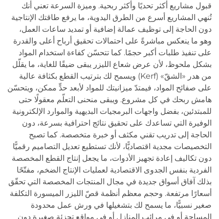
قبول مشاريع أكثر تحديًا وأكثر ربحية. وميزة السرعة تعني أنك
تُنهي المشاريع أسرع من الطرق اليدوية، ما يرفع طاقتك الإنتاجية
دون الحاجة إلى توظيف عمالة إضافية أو تمديد ساعات العمل،
وهو ما ينعكس مباشرةً على احتمالات تحقيق أرباح أعلى والقدرة
على تنفيذ طلبات أكبر حجمًا. كما تتحسّن كفاءة استخدام المواد
بشكل ملحوظ، لأن عرض شعاع الليزر يبقى ضيقًا للغاية، ما يقلّل
من هدر «الشقّ» (Kerf) ويسمح لك بترتيب القطع بكثافة عالية
على صفائح المواد، فيمتدّ ميزانيتك للمواد لأبعد حدٍّ ممكن، ويتحسّن
هامش ربحك في كل مشروع. ويبقى منحنى التعلّم معقولًا حتى
للمبتدئين، بفضل واجهات البرمجيات البديهية والموارد الإلكترونية
الوفيرة التي تساعدك على تحقيق نتائج احترافية بسرعة، دون
الحاجة إلى تدريب تقني مكثف أو خبرة متخصصة. كما تصبح
التخصيصات مجدية اقتصاديًّا، لأنك تستطيع تعديل التصاميم رقميًّا
دون تكاليف إعادة تجهيز الأدوات، ما يجعل إنتاج القطع المخصصة
الفردية بنفس الجدوى الاقتصادية لعمليات الإنتاج الضخم، مفتّحًا
بذلك آفاق أسواق جديدة في مجال المنتجات المخصصة التي تحقّق
أسعارًا مرتفعة. وحجم معظم أنظمة قصّ الليزر الميسورة التكلفة
صغير نسبيًّا، ما يسمح لك بتشغيلها في ورش عمل محدودة
المساحة أو في مرائب المنازل أو في مواقع تجزئة صغيرة دون