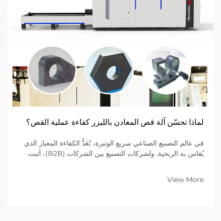
لماذا تحسّن آلة قص المعادن بالليزر كفاءة عملية القص؟
في عالم التصنيع الصناعي سريع الوتيرة، تُعَدُّ الكفاءة المعيار الذي
يُقاس به الربحية. ولشركات التصنيع بين الشركات (B2B)، أثبت
الانتقال من طرق القطع الميكانيكية التقليدية إلى أجهزة قطع الليزر
المتقدمة أنه الخيار الأفضل...
View More