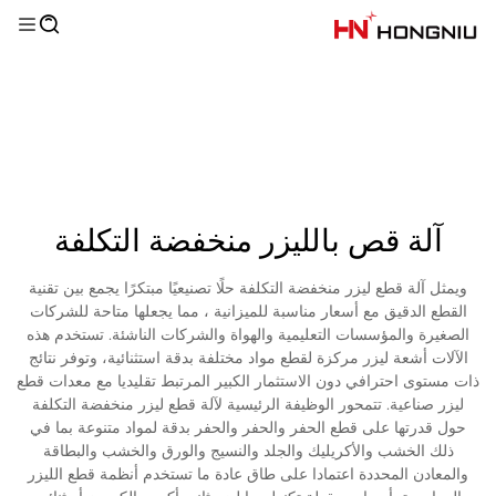
آلة قص بالليزر منخفضة التكلفة
ويمثل آلة قطع ليزر منخفضة التكلفة حلًا تصنيعيًا مبتكرًا يجمع بين تقنية
القطع الدقيق مع أسعار مناسبة للميزانية ، مما يجعلها متاحة للشركات
الصغيرة والمؤسسات التعليمية والهواة والشركات الناشئة. تستخدم هذه
الآلات أشعة ليزر مركزة لقطع مواد مختلفة بدقة استثنائية، وتوفر نتائج
ذات مستوى احترافي دون الاستثمار الكبير المرتبط تقليديا مع معدات قطع
ليزر صناعية. تتمحور الوظيفة الرئيسية لآلة قطع ليزر منخفضة التكلفة
حول قدرتها على قطع الحفر والحفر والحفر بدقة لمواد متنوعة بما في
ذلك الخشب والأكريليك والجلد والنسيج والورق والخشب والبطاقة
والمعادن المحددة اعتمادا على طاق عادة ما تستخدم أنظمة قطع الليزر