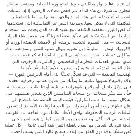
إلى عدم انتظام يؤثِّر سلبًا في جودة المنتج ورضا العملاء. ويستفيد نشاطك
التجاري مباشرةً من هذه الدقة عبر خفض معدلات الرفض، إذ إن عمليات
القص المنفَّذة بدقة تلغي هدر المواد والجهد الضائع المرتبط بالقطع غير
المكتملة التي لا يمكن بيعها. وطريقة القص غير التماسكية التي تستخدمها
آلة قص الليزر منخفضة التكلفة تمنع تشوه المادة الذي يحدث عند استخدام
أدوات القص الميكانيكية التي تطبِّق ضغطًا فيزيائيًّا، مما يضمن بقاء المواد
الحساسة — مثل القشرة الخشبية الرقيقة، أو الأقمشة الخفيفة الوزن، أو
الأكريليك الهش — سليمةً دون تشويه طوال عملية القص. وتمتد هذه الدقة
أيضًا إلى عمليات النقش، حيث يُنشئ الليزر الخاضع للتحكم علامات ذات
عمق متسقٍ للعلامات التجارية أو التخصيص أو التأثيرات الزخرفية التي
تعزِّز القيمة المدرَكة للمنتج وتبرِّر تسعيره بعلاوة. كما تنفَّذ الأنماط
الهندسية المعقدة — التي قد تشكِّل تحديًّا حتى أمام الحرفيين المهرة —
بدقة رقمية لا تشوبها شائبة، ما يمكِّنك من تقديم تصاميم زخرفية معقدة
على شكل دانتيل، أو ملامح طبوغرافية مفصَّلة، أو تبليطات رياضية دقيقة
جدًّا، مما يميِّز منتجاتك عن منتجات المنافسين الذين يقتصر تصميمهم على
أشكال أبسط. أما جانب التكرارية فيثبت قيمته الفائقة عندما تحتاج إلى
إنتاج قطع غيار بعد أشهر أو سنوات من الجولة الإنتاجية الأصلية، إذ تضمن
الملفات الرقمية المحفوظة توافق الأبعاد الكامل دون الحاجة إلى القوالب
المادية التي قد تتآكل أو تضيع مع مرور الزمن. كما أن هذه القدرة على
الدقة تتيح لك التعامل مع المواد باهظة الثمن بثقة أكبر، عالمًا أن كل عملية
قص ستُنفَّذ بدقة دون القلق من إتلاف صفائح غالية الثمن بسبب أخطاء