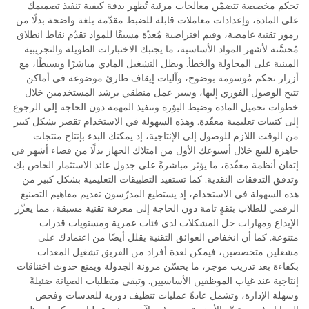
تحكم مخصصة تتضمّن معالجات مرئية تُظهر بدقة كيفية تنفيذ تصميمك
على المادة، وإعدادات معاملات قابلة للضبط مقدّمة بلغة واضحة بدلًا من
رموز تقنية غامضة، وقيم افتراضية مُعدّة مسبقًا للمواد تقدّم نقاط انطلاق
مُحسَّنة لأشهر المواد الأساسية، ما يجنبك الاختبارات الطويلة والتجريبية
المبنية على المحاولة والخطأ. ويظل التشغيل المادي مباشرًا وبسيطًا، مع
أزرار تحكم مُوسومة بوضوح، وآليات إيقاف طارئ موضوعة في أماكن
تتيح الوصول الفوري إليها، وسير عمل منطقي يرشد المستخدمين خلال
خطوات تحميل المادة وضبط البؤرة وتنفيذ المهمة دون الحاجة إلى الرجوع
إلى كتيبات تعليمية معقّدة. وهذه السهولة في الاستخدام تقصر بشكل كبير
من الوقت اللازم للوصول إلى الإنتاجية، إذ يمكنك البدء بإنتاج منتجات
جاهزة للبيع خلال أسبوعك الأول من امتلاك الجهاز بدلًا من قضاء أشهر في
إتقان أنظمة معقّدة، ما يؤثر مباشرةً على جدول عائد الاستثمار الخاص بك
وتدفق التدفقات النقدية. كما تستفيد التطبيقات التعليمية بشكل كبير من
هذه السهولة في الاستخدام، إذ يستطيع المدرّسون تقديم مفاهيم التصنيع
الرقمي للطلاب بثقةٍ تامة دون الحاجة إلى معرفة تقنية مسبقة، مما يعزّز
الإبداع ومهارات حل المشكلات لدى فئات عمرية ومستويات قدرات
متنوعة. كما أن انخفاض العوائق التقنية يقلل أيضًا من اعتمادك على
مشغلين متخصصين، فيمكن لعدة أفراد من الفريق تشغيل المعدات
بكفاءة بعد تدريب موجز، ما يحسّن مرونة الجدولة ويمنع حدوث اختناقات
إنتاجية عند غياب الموظفين الأساسيين. وتبقى متطلبات الصيانة ضئيلةً
وسهلة الإدارة، وتشمل عادةً عمليات تنظيف دورية للعدسات وفحص