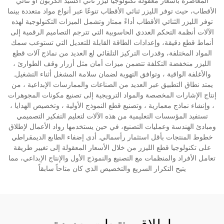
المعاصرة بأسعار معقولة تكنولوجيا ليزر ثاني أكسيد الكربون أو ثنائي
الأقطاب، حيث توفر الليزر ثنائي الأقطاب تنوعًا عبر أنواع مواد متعددة بينما
توفر الليزر الثنائي الأقطاب أداءً ممتاز وتشمل الميزات التكنولوجية لهذه
الآلات أنظمة التحكم العددي الحاسوبية التي تترجم التصاميم الرقمية إلى
أنماط قطع دقيقة، وإعدادات الطاقة القابلة للتعديل التي تستوعب سمك
المواد المختلفة، وقدرات التركيز التلقائي لع العديد من نماذج آلات قطع
الليزر منخفضة التكلفة تتضمن ميزات أمان مثل أزرار وقف الطوارئ ،
والأغلفة الواقية ، وتوافق التهوية لضمان سلامة المشغل أثناء التشغيل.
يمتد نطاق التطبيق عبر العديد من الصناعات والممارسات الإبداعية ، من
إنتاج الإشارات المخصصة والمواد الترويجية إلى تصنيع مكونات المجوهرات
، وإنشاء نماذج معمارية ، وتصنيع قطع النموذج الأولية ، وتخصيص الهدايا ،
تستفيد المؤسسات التعليمية من هذه الآلات لتعليم التفكير التصميمي
ومبادئ الهندسة وعمليات التصنيع، في حين يستخدمها رواد الأعمال لإطلاق
خطوط المنتجات بأقل استثمار رأسمالي. أدى إضفاء الطابع الديمقراطي
على تكنولوجيا قطع الليزر من خلال الأسعار المعقولة إلى تغيير طريقة
تعامل الأفراد والمنظمات مع التصنيع والنموذج الأول والإنتاج الإبداعي، مما
يتيح التكرار السريع والتخصيص الذي كان متاحاً سابقاً