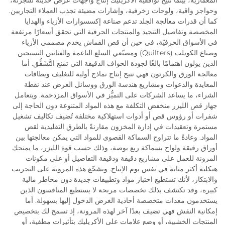
المعمارية، بينما تتيح توافقية الأكريليك إنتاج واجهات عرض حديثة للتجزئة،
وحواجز واقية، ولوحات زخرفية، وإشارات مضيئة تجذب العملاء التجاريين.
كما أن قدرات معالجة الجلد تدعم صناعة إكسسوارات الأزياء والهدايا
المخصصة وتفاصيل التنجيد والمنتجات الحرفية التي تحقق أسعارًا مرتفعة
في الأسواق الحرفيّة، في حين أن قص القماش يخدم مصممي الأزياء
وصناع الكويلت (Quilters) ومصنّعي السلع الناعمة والفنانين النسيجين
الذين يولون اهتمامًا بالغًا لجودة الحواف الدقيقة التي تمنع التَّشَقُّق. أما
معالجة الورق والكرتون فهي تتيح إنتاج نماذج أولية للتغليف وبطاقات
المعايدة والدعوات ومشاريع هندسة الورق ووسائل العرض عند نقطة
الشراء، ما يساعد الشركات على التميُّز في الأسواق المزدحمة. ويتعامل
جهاز قص الليزر منخفض التكلفة مع هذه المواد المتنوعة دون الحاجة إلى
شفرات أو رؤوس قص أو أدوات استهلاكية مختلفة تُضيف تكاليف تشغيل
مستمرة وتعقيدات في إدارة المخزون مقارنةً بالطرق التقليدية لقص
المواد. وعادةً ما تتراوح السماكة القصوى للمواد التي يمكن معالجتها بين
أوراق رقيقة ولواح بسماكة ربع بوصة، وذلك حسب قوة الليزر، ما يمنحك
المرونة للعمل على مشاريع دقيقة ودقيقة التفاصيل أو على مكونات
هيكلية أكثر متانة في نفس يوم الإنتاج. وتشجّع هذه المرونة على التجريب
والابتكار، لأنك تستطيع اختبار مواد وتطبيقات جديدة دون مخاطر مالية
كبيرة، وقد تكتشف بذلك تخصصات مربحة لا يستطيع المنافسون الذين
يستخدمون معدات متخصصة أحادية الغرض الدخول إليها بسهولة. أما
إمكانية النقش فهي تضيف بعدًا آخر لهذه المرونة، إذ تسمح لك بتخصيص
المنتجات الخشبية، أو وضع علامات على الأكريليك بتأثيرات مطفية، أو