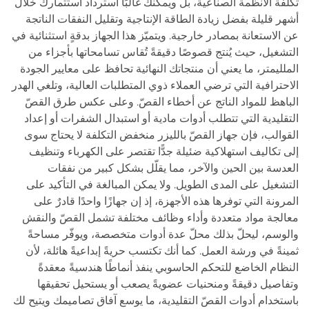
تكلفة الأنظمة الصناعية، بل ويمكنك غالبًا استرداد استثمارك خلال
أشهر قليلة بفضل زيادة الطاقة الإنتاجية وتقليل النفقات الناتجة
عن الاستعانة بمصادر خارجية. ويتميّز هذا الجهاز بدقةٍ استثنائية في
التشغيل، حيث يُنتج قصوصًا دقيقةً تُقاس تسامحاتها بأجزاء من
الملليمتر، ما يعني أن منتجاتك النهائية تحافظ على معايير الجودة
الاحترافية التي ترضي العملاء ذوي المتطلبات العالية، وتلغي الهدر
الباهظ للمواد الناتج عن أخطاء القصّ. وعلى عكس طرق القصّ
التقليدية التي تتطلب أدوات مادية أو استبدال الشفرات أو إعداد
القوالب، فإن جهاز القصّ بالليزر منخفض التكلفة لا يحتاج سوى
إلى تكاليف استهلاكية ضئيلة جدًّا تقتصر على الكهرباء وتنظيف
العدسة بين الحين والآخر، مما يقلّل بشكل كبير من نفقات
التشغيل على المدى الطويل. ولا يمكن المبالغة في التأكيد على
المرونة التي توفرها هذه الأجهزة، إذ إن جهازًا واحدًا قادرٌ على
معالجة مواد متعددة وأداء وظائف مختلفة تشمل القصّ والنقش
والوسم، ليحلّ بذلك محلّ عدة أدوات متخصصة، ويوفّر مساحةً
ثمينةً في ورشة العمل. كما أنك تكتسب حريةً إبداعيةً هائلة، لأن
النظام الخاضع للتحكم الحاسوبي ينفذ أنماطًا هندسيةً معقدةً
وتفاصيل دقيقةً ومنحنيات عضويةً يصعب أو يستحيل تحقيقها
باستخدام أدوات القصّ التقليدية، ما يوسع آفاق تصاميمك ويتيح لك