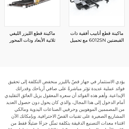
ماكينة قطع أنابيب أفقية ذات
ماكينة قطع الليزر الليفي
القبضتين 6012SN مع تحميل
ثلاثية الأبعاد وذات المحور
شبه تلقائي
الخمسي
يؤدي الاستثمار في جهاز قصّ بالليزر منخفض التكلفة إلى تحقيق
فوائد عملية عديدة تؤثر مباشرةً على صافي أرباحك وقدراتك
الإبداعية. وأهم هذه الفوائد أن سعره المعقول يزيل العائق التقليدي
أمام الدخول إلى هذا المجال، والذي كان يحول دون حصول العديد
من المصممين الموهوبين وحرفيي الصناعات اليدوية ومالكي
المشاريع الصغيرة على تقنيات القصّ الاحترافية. وبإمكانك الآن
اقتناء معدات التصنيع الدقيقة بتكلفة تمثّل جزءًا ضئيلًا فقط من