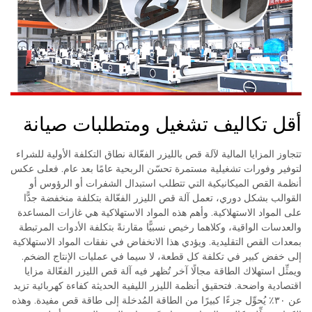
أقل تكاليف تشغيل ومتطلبات صيانة
تتجاوز المزايا المالية لآلة قص بالليزر الفعّالة نطاق التكلفة الأولية للشراء
لتوفير وفورات تشغيلية مستمرة تحسّن الربحية عامًا بعد عام. فعلى عكس
أنظمة القص الميكانيكية التي تتطلب استبدال الشفرات أو الرؤوس أو
القوالب بشكل دوري، تعمل آلة قص الليزر الفعّالة بتكلفة منخفضة جدًّا
على المواد الاستهلاكية. وأهم هذه المواد الاستهلاكية هي غازات المساعدة
والعدسات الواقية، وكلاهما رخيص نسبيًّا مقارنةً بتكلفة الأدوات المرتبطة
بمعدات القص التقليدية. ويؤدي هذا الانخفاض في نفقات المواد الاستهلاكية
إلى خفض كبير في تكلفة كل قطعة، لا سيما في عمليات الإنتاج الضخم.
ويمثِّل استهلاك الطاقة مجالًا آخر تُظهر فيه آلة قص الليزر الفعّالة مزايا
اقتصادية واضحة. فتحقيق أنظمة الليزر الليفية الحديثة كفاءة كهربائية تزيد
عن ٣٠٪ يُحوِّل جزءًا كبيرًا من الطاقة المُدخلة إلى طاقة قص مفيدة. وهذه