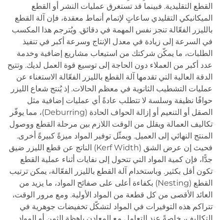
القطع التقليدية. فبينما قد تستغرق عمليات النشر أو القطع
الميكانيكي التقليدي ساعاتٍ لإتمام أنماط معقدة، فإن آلة القطع
بالليزر الفعّالة تنجز نفس المهمة في دقائق. ويُترجم هذا المكسب
في السرعة إلى زيادة في معدل الإنتاج وسرعة أكبر في تنفيذ
الطلبات، ما يمكّن شركتك من استيعاب مشاريع إضافية وخدمة
عدد أكبر من العملاء دون الحاجة إلى توسيع قوة العمل لديك. وتتيح
الدقة العالية التي تقدمها آلة القطع بالليزر الفعّالة الاستغناء عن
عمليات التشطيب الثانوية في معظم الحالات. إذ يُنتج شعاع الليزر
حوافًا نظيفة وسلسة لا تتطلب عادةً أي عمليات إضافية مثل
الصقل أو التنعيم أو إزالة الحواف الحادة (Deburring)، مما يوفّر
تكاليف العمالة ويقلل من الوقت اللازم بين مرحلة القطع ووصول
المنتج النهائي إلى العميل. ويمثّل توفير المواد ميزةً كبيرةً أخرى.
فحيث إن عرض الشق (Kerf Width) الناتج عن قطع الليزر ضيق
جدًّا، فإن كمية المواد التي تتحول إلى نفايات أثناء عملية القطع
تكون أقل بكثير. وباستخدام آلة القطع بالليزر الفعّالة، يمكن ترتيب
القطع (Nesting) بكفاءة أعلى على صفائح المواد، ما يزيد من
العائد الأقصى من كل قطعة من المواد الأولية. ومع مرور الوقت،
تتراكم هذه التوفيرات في المواد لتشكّل تخفيضات جوهرية في
التكاليف، خاصةً عند التعامل مع المعادن باهظة الثمن أو المواد