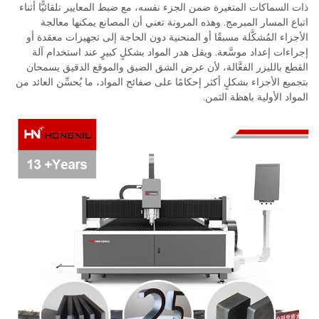
ذات السماكات المتغيرة ضمن الجزء نفسه، مع ضبط المعايير تلقائيًّا أثناء
اتباع المسار المبرمج. وهذه المرونة تعني أن المصانع يمكنها معالجة
الأجزاء المُشكَّلة مسبقًا أو المنحنية دون الحاجة إلى تجهيزات معقدة أو
إجراءات إعداد موسَّعة. ويقل هدر المواد بشكلٍ كبيرٍ عند استخدام آلة
القطع بالليزر الفعَّالة، لأن عرض الشق الضيق والموقع الدقيق يسمحان
بتجميع الأجزاء بشكلٍ أكثر إحكامًا على صفائح المواد، ما يُحسِّن العائد من
المواد الأولية باهظة الثمن.