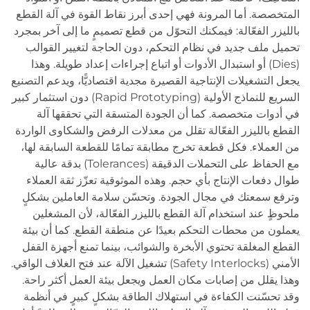
المتخصصة. أما المرونة فهي إحدى أبرز نقاط القوة في آلة القطع
بالليزر الفعّالة: فيمكنك التحوّل من قطع تصميمٍ ما إلى آخر بمجرد
تحميل ملف جديد في نظام التحكم، دون الحاجة لتغيير القوالب
(Dies) أو استبدال الأدوات أو اتباع إجراءات إعداد طويلة. وهذا
يجعل التشغيلات الإنتاجية القصيرة مجدية اقتصاديًّا، ويدعم التصنيع
السريع للنماذج الأولية (Rapid Prototyping) دون استثمار كبير
في أدوات متخصصة. كما أن الجودة المتسقة التي تحققها آلة
القطع بالليزر الفعّالة تقلل من معدلات الرفض والشكاوى الواردة
من العملاء. فكل قطعة تخرج مطابقة تمامًا للقطعة السابقة لها،
مع الحفاظ على التحملات الدقيقة (Tolerances) بدقة عالية
طوال دفعات الإنتاج بأي حجم. وهذه الموثوقية تعزّز ثقة العملاء
وترفع سمعتك في مجال الجودة. وتحسّن سلامة العاملين بشكلٍ
ملحوظٍ عند استخدام آلة القطع بالليزر الفعّالة، لأن المشغلين
يعملون من محطات التحكم بعيدًا عن منطقة القطع. كما أن بيئة
القطع المغلقة تحتوي الأبخرة والشوائب، بينما تمنع أجهزة القفل
الأمني (Safety Interlocks) تشغيل الآلة عند فتح الغلاف الواقي.
وهذا يقلل من إصابات مكان العمل ويجعل بيئة العمل أكثر راحة.
وقد تحسّنت الكفاءة في استهلاك الطاقة بشكلٍ كبيرٍ في أنظمة