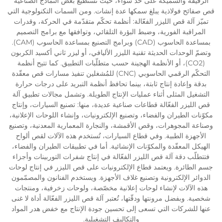
الرقيقة والسميكة على حدٍّ سواء، حيث تستطيع بعض النماذج الصناعية
قص صفائح فولاذية يبلغ سمكها عدة إنشات. ومن السمات التكنولوجية التي
تميّز آلة قص الليزر الفعّالة: أنظمة تحكّم متقدّمة في الحركة، وقدرات
المراقبة الفورية، وضبط البؤرة التلقائي، وتوافقها مع برامج التصميم
بمساعدة الحاسوب (CAD) وبرامج التصنيع بمساعدة الحاسوب (CAM).
وتضمّ الوحدات الحديثة تقنية الليزر الأليافي، أو ليزر ثاني أكسيد الكربون
(CO2)، أو الأنظمة الهجينة حسب متطلّبات التطبيق. كما تتيح أنظمة
التحكّم الرقمي الحاسوبي (CNC) للمُشغلين تنفيذ مسارات قص معقّدة
بدقة وإعادة إنتاج ثابتة، بينما تحافظ أنظمة التبريد على درجات حرارة
التشغيل المثلى أثناء عمليات الإنتاج الطويلة. وتشمل مجالات تطبيق آلة
قص الليزر الفعّالة قطاعات صناعية عديدة، منها: تصنيع السيارات، وإنتاج
مكوّنات الطيران والفضاء، وتصنيع الإلكترونيات، وإنشاء اللوحات الإعلانية،
وصناعة المجوهرات، وقص الأقمشة، والنجارة المعمارية المعدنية، وتصنيع
الأجهزة الطبية. وفي قطاع السيارات، تُستخدم هذه الآلات لقص ألواح
الهيكل المعقّدة والمكوّنات الإنشائية. أما في تطبيقات الطيران والفضاء،
فتتطلّب دقة آلة قص الليزر الفعّالة في إنتاج شفرات التوربينات وأجزاء
جسم الطائرة. ويعتمد قطاع الإلكترونيات على قص الليزر في إنتاج لوحات
الدوائر الإلكترونية وتصنيع غلاف الأجهزة. ويستخدم الفنانون والمصمّمون
هذه الآلات لإنشاء لوحات إعلانية مخصّصة، ولوحات زخرفية، ومنتجات
شخصية. وبفضل مرونتها ودقّتها، تُعتبر آلة قص الليزر الفعّالة أداة لا غنى
عنها للشركات التي تسعى إلى تحسين جودة الإنتاج مع خفض هدر المواد
والتكاليف التشغيلية.