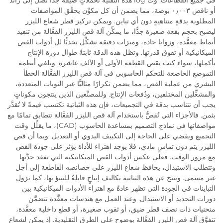
في جميع القطاعات. وت log هذه التقنية تحملاتٍ ضيقة جدًّا تصل إلى زائد
أو ناقص ٠٫٠٠٣ بوصة، مما يضمن أن كل مكوِّن يحقِّق المواصفات
المطلوبة بدقةٍ متناهيةٍ دون أي تباين. ويمكن تركيز قطر شعاع الليزر
ليصبح بحجم بقعة صغيرة جدًّا، ما يمكِّن آلة قص الليزر الفعَّالة من تنفيذ
أنماط معقَّدة، وزوايا حادة، وميزات دقيقة تشكِّل تحديًّا لل أدوات القص
الميكانيكية أو تفوق قدرتها. وتظل هذه الدقة ثابتةً طوال دورة الإنتاج
بأكملها، سواء كنت تقص القطعة الأولى أو الألف عاشرة. وتلغي أنظمة
التموضع الخاضعة للتحكم الحاسوبي في آلة قص الليزر الفعَّالة الخطأ
البشري من عملية القص، مما يضمن تكرارًا مثاليًّا عبر النوبات المتعددة،
والمشغِّلين المختلفين، ودُفعات الإنتاج. وللمصنِّعين الذين ينتجون مكوناتٍ
يجب أن تتناسب بدقة في التجميعات، فإن هذه الثباتية تكتسب قيمةً لا تُقدَّر
بثمن. فالأجزاء التي تُقصُّ باستخدام آلة قص الليزر الفعَّالة تتطابق تمامًا مع
مواصفاتها في نماذج التصميم بمساعدة الحاسوب (CAD)، ما يقلِّل وقت
التجميع ويقضي على الحاجة إلى التكييف اليدوي أو التعديل. وبما أن قص
الليزر يتم دون تماسٍ مادي، فلا يوجد اهتراء للأداة يؤثر على جودة القص
مع مرور الوقت. فعلى عكس أدوات القص الميكانيكية التي تفقد حدَّتها
وتتطلب الاستبدال، يحافظ شعاع الليزر على خصائصه القاطعة إلى أجل
غير مسمى. وينتج عن هذه الثباتية تكاليف إنتاجٍ قابلةٌ للتنبؤ بها، كما تزول
التباينات في الجودة التي تظهر عادةً مع اهتراء الأدوات الميكانيكية بين
دورات التحديد أو الاستبدال. وعند العمل مع هندسات معقَّدة تتضمَّن
منحنيات ذات نصف قطر ضيق، أو ثقوب صغيرة، أو قطع داخلية معقَّدة،
تتفوَّق آلة قص الليزر الفعَّالة بوضوحٍ على الطرق التقليدية. إذ يمكن لشعاع