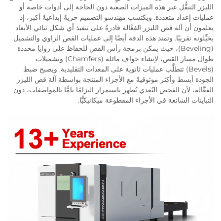
الليزر التنقُّل عبر هذه الميزات الصعبة دون الحاجة إلى أدوات خاصة أو
عمليات إعداد متعددة. ويكتسب مهندسو التصميم حريةً إبداعيةً أكبر، إذ
يعلمون أن آلة قص الليزر الفعَّالة قادرةٌ على تنفيذ أي شكل ثنائي الأبعاد
يخيِّلونه تقريبًا. وتمتد هذه الدقة أيضًا إلى عمليات القص الزاوي والتشميل
(Beveling)، حيث يمكن برمجة رأس القص للحفاظ على زوايا محددة
طوال مسار القص، لإنشاء حواف مائلة (Chamfers) وتشميلات
(Bevels) تتطلَّب عمليات ثانوية على المعدات التقليدية. ويصبح ضبط
الجودة أبسط وأكثر موثوقيةً مع الأجزاء المنتجة بواسطة آلة قص الليزر
الفعَّالة، لأن الفحص البُعدي يُظهر باستمرار التزامًا تامًّا بالمواصفات، دون
التباينات الشائعة في الأجزاء المقطوعة ميكانيكيًّا.