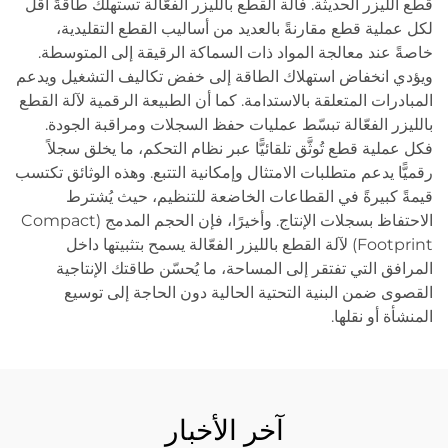
قطع الليزر الحديثة. فآلة القطع بالليزر الفعّالة تستهلك طاقةً أقل
لكل عملية قطع مقارنةً بالعديد من أساليب القطع التقليدية،
خاصةً عند معالجة المواد ذات السماكة الرقيقة إلى المتوسطة.
ويؤدي انخفاض استهلاك الطاقة إلى خفض تكاليف التشغيل ويدعم
المبادرات المتعلقة بالاستدامة. كما أن الطبيعة الرقمية لآلة القطع
بالليزر الفعّالة تبسّط عمليات حفظ السجلات ومراقبة الجودة.
فكل عملية قطع تُوثَّق تلقائيًّا عبر نظام التحكم، ما يخلق سجلاً
رقميًّا يدعم متطلبات الامتثال وإمكانية التتبع. وهذه الوثائق تكتسب
قيمةً كبيرةً في القطاعات الخاضعة للتنظيم، حيث يُشترط
الاحتفاظ بسجلات الإنتاج. وأخيرًا، فإن الحجم المدمج (Compact
Footprint) لآلة القطع بالليزر الفعّالة يسمح بتثبيتها داخل
المرافق التي تفتقر إلى المساحة، ما يُحسّن طاقتك الإنتاجية
القصوى ضمن البنية التحتية الحالية دون الحاجة إلى توسيع
المنشأة أو نقلها.
آخر الأخبار