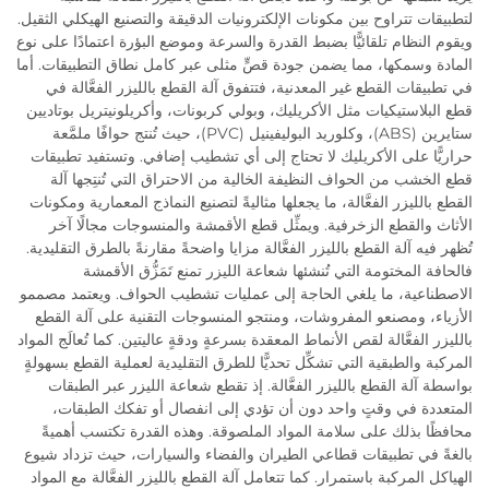
لتطبيقات تتراوح بين مكونات الإلكترونيات الدقيقة والتصنيع الهيكلي الثقيل.
ويقوم النظام تلقائيًّا بضبط القدرة والسرعة وموضع البؤرة اعتمادًا على نوع
المادة وسمكها، مما يضمن جودة قصٍّ مثلى عبر كامل نطاق التطبيقات. أما
في تطبيقات القطع غير المعدنية، فتتفوق آلة القطع بالليزر الفعَّالة في
قطع البلاستيكيات مثل الأكريليك، وبولي كربونات، وأكريلونيتريل بوتاديين
ستايرين (ABS)، وكلوريد البوليفينيل (PVC)، حيث تُنتج حوافًا ملمَّعة
حراريًّا على الأكريليك لا تحتاج إلى أي تشطيب إضافي. وتستفيد تطبيقات
قطع الخشب من الحواف النظيفة الخالية من الاحتراق التي تُنتِجها آلة
القطع بالليزر الفعَّالة، ما يجعلها مثاليةً لتصنيع النماذج المعمارية ومكونات
الأثاث والقطع الزخرفية. ويمثِّل قطع الأقمشة والمنسوجات مجالًا آخر
تُظهر فيه آلة القطع بالليزر الفعَّالة مزايا واضحةً مقارنةً بالطرق التقليدية.
فالحافة المختومة التي تُنشئها شعاعة الليزر تمنع تَمَزُّق الأقمشة
الاصطناعية، ما يلغي الحاجة إلى عمليات تشطيب الحواف. ويعتمد مصممو
الأزياء، ومصنعو المفروشات، ومنتجو المنسوجات التقنية على آلة القطع
بالليزر الفعَّالة لقص الأنماط المعقدة بسرعةٍ ودقةٍ عاليتين. كما تُعالَج المواد
المركبة والطبقية التي تشكِّل تحديًّا للطرق التقليدية لعملية القطع بسهولةٍ
بواسطة آلة القطع بالليزر الفعَّالة. إذ تقطع شعاعة الليزر عبر الطبقات
المتعددة في وقتٍ واحد دون أن تؤدي إلى انفصال أو تفكك الطبقات،
محافظًا بذلك على سلامة المواد الملصوقة. وهذه القدرة تكتسب أهميةً
بالغةً في تطبيقات قطاعي الطيران والفضاء والسيارات، حيث تزداد شيوع
الهياكل المركبة باستمرار. كما تتعامل آلة القطع بالليزر الفعَّالة مع المواد