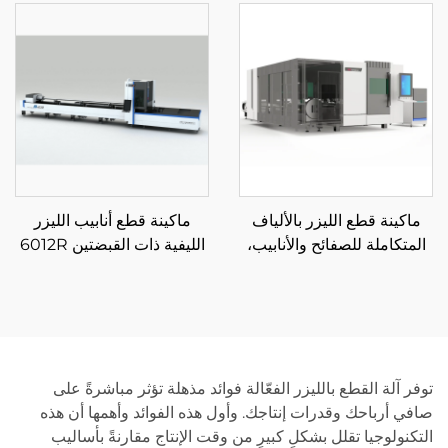
3015HU
ماكينة قطع الليزر بالألياف
ماكينة قطع أنابيب الليزر
المتكاملة للصفائح والأنابيب،
الليفية ذات القبضتين 6012R
منصة تبادل مغلقة 3015GAR
توفر آلة القطع بالليزر الفعّالة فوائد مذهلة تؤثر مباشرةً على
صافي أرباحك وقدرات إنتاجك. وأول هذه الفوائد وأهمها أن هذه
التكنولوجيا تقلل بشكلٍ كبيرٍ من وقت الإنتاج مقارنةً بأساليب