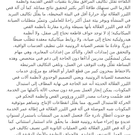
الكفاءة تقلِّل تكاليف المرافق مقارنةً بتقنيات القص القديمة وأنظمة
البلازما التي تستهلك طاقةً أكبر بكثير لتحقيق نتائج مماثلة. كما أن آلة قص
الليزر الفعّالة تولِّد حرارةً أقل في البيئة المحيطة، ما يقلِّل تكاليف التبريد
في المنشأة ويوفر بيئة عمل أكثر راحةً للعاملين. وتتميَّز متطلبات الصيانة
لآلة قص الليزر الفعّالة بأنها بسيطة ونادرة مقارنةً بأنظمة القص
الميكانيكية؛ إذ لا توجد حواف قاطعة تحتاج إلى صقل، ولا أنظمة
هيدروليكية تحتاج إلى صيانة، ولا روابط ميكانيكية معقدة تتطلَّب ضبطًا
دوريًّا. وعادةً ما تقتصر الصيانة الروتينية على تنظيف العدسات الواقية،
والتحقق من إمدادات الغاز، والتأكد من إعدادات المعايرة، وهي مهام
يمكن لمشغِّلين مدربين أداءُها دون الحاجة إلى دعم فني متخصص. وهذه
البساطة تقلِّل وقت التوقف عن العمل، وتلغي التكاليف المرتبطة
بالاحتفاظ بمخزون كبير من قطع الغيار أو التعاقد مع مزوِّدي خدمات
متخصصة للصيانة الروتينية. ويعني التصميم الوحدوي لأنظمة آلات قص
الليزر الفعّالة الحديثة أنه عند الحاجة في نهاية المطاف إلى استبدال
المكونات، يمكن إنجاز العمل بسرعة دون سحب الآلة بأكملها من الخدمة.
فقد صُمِّمت وحدات مصدر الليزر ورؤوس القص وأنظمة التحكم في
الحركة للاستبدال السريع، مما يقلِّل انقطاعات الإنتاج. وتساهم موثوقية
المكونات شبه الموصلة في آلة قص الليزر الفعّالة في إطالة عمر الخدمة
مع حدوث أعطالٍ نادرة جدًّا. فتعمل العديد من المنشآت باستمرار لسنواتٍ
عديدةٍ مع إجراء صيانة روتينية فقط، ما يحقِّق عائد استثمار استثنائي. كما
أن آلة قص الليزر الفعّالة تلغي العمليات الثانوية التي تضيف تكاليف في
سير العمل التصنيعي التقليدي. فالحواف النظيفة والأبعاد الدقيقة التي