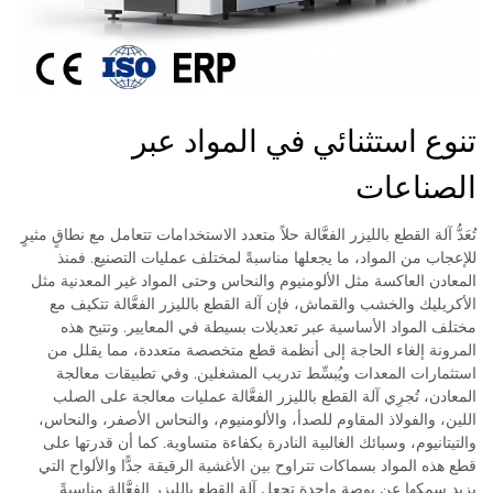
تنوع استثنائي في المواد عبر
الصناعات
تُعَدُّ آلة القطع بالليزر الفعَّالة حلاً متعدد الاستخدامات تتعامل مع نطاقٍ مثيرٍ
للإعجاب من المواد، ما يجعلها مناسبةً لمختلف عمليات التصنيع. فمنذ
المعادن العاكسة مثل الألومنيوم والنحاس وحتى المواد غير المعدنية مثل
الأكريليك والخشب والقماش، فإن آلة القطع بالليزر الفعَّالة تتكيف مع
مختلف المواد الأساسية عبر تعديلات بسيطة في المعايير. وتتيح هذه
المرونة إلغاء الحاجة إلى أنظمة قطع متخصصة متعددة، مما يقلل من
استثمارات المعدات ويُبسِّط تدريب المشغلين. وفي تطبيقات معالجة
المعادن، تُجرِي آلة القطع بالليزر الفعَّالة عمليات معالجة على الصلب
اللين، والفولاذ المقاوم للصدأ، والألومنيوم، والنحاس الأصفر، والنحاس،
والتيتانيوم، وسبائك الغالبية النادرة بكفاءة متساوية. كما أن قدرتها على
قطع هذه المواد بسماكات تتراوح بين الأغشية الرقيقة جدًّا والألواح التي
يزيد سمكها عن بوصة واحدة تجعل آلة القطع بالليزر الفعَّالة مناسبةً