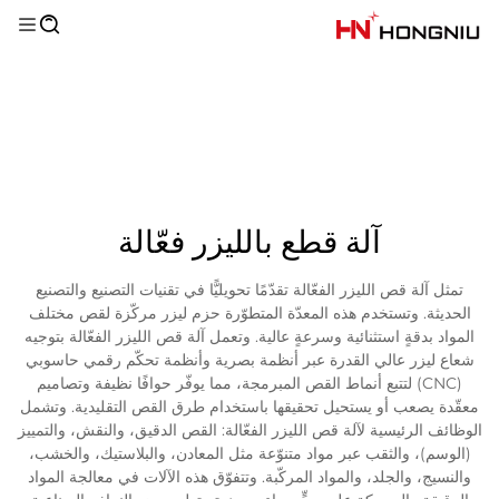
آلة قطع بالليزر فعّالة
تمثل آلة قص الليزر الفعّالة تقدّمًا تحويليًّا في تقنيات التصنيع والتصنيع
الحديثة. وتستخدم هذه المعدّة المتطوّرة حزم ليزر مركّزة لقص مختلف
المواد بدقةٍ استثنائية وسرعةٍ عالية. وتعمل آلة قص الليزر الفعّالة بتوجيه
شعاع ليزر عالي القدرة عبر أنظمة بصرية وأنظمة تحكّم رقمي حاسوبي
(CNC) لتتبع أنماط القص المبرمجة، مما يوفّر حوافًا نظيفة وتصاميم
معقّدة يصعب أو يستحيل تحقيقها باستخدام طرق القص التقليدية. وتشمل
الوظائف الرئيسية لآلة قص الليزر الفعّالة: القص الدقيق، والنقش، والتمييز
(الوسم)، والثقب عبر مواد متنوّعة مثل المعادن، والبلاستيك، والخشب،
والنسيج، والجلد، والمواد المركّبة. وتتفوّق هذه الآلات في معالجة المواد