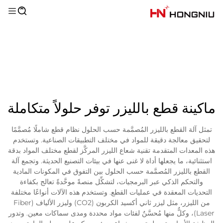
ماكينة قطع بالليزر توفر حلولاً متكاملة
تمثل آلة القطع بالليزر المُصمَّمة حسب الحلول نظام قطع شاملًا مُصمَّمًا
لتحقيق معالجة دقيقة للمواد في مختلف التطبيقات الصناعية. وتستخدم
هذه المعدات المتقدمة تقنية شعاع الليزر المركَّز لقطع مختلف المواد بدقة
استثنائية، ما يجعلها أداة لا غنى عنها في بيئات التصنيع الحديثة. وتجمع آلة
القطع بالليزر المُصمَّمة حسب الحلول بين التفوق في المكونات المادية
والتحكم الذكي عبر البرمجيات، لتشكِّل منصةً موحَّدةً تعالج بكفاءة
التحديات المعقدة في عمليات القطع. وتستخدم هذه الآلات أنواعًا مختلفة
من الليزر، مثل ليزر ثاني أكسيد الكربون (CO2) وليزر الألياف (Fiber
Laser)، وكلٌّ منها مُحسَّنٌ لفئات مواد محددة ومدى سماكات معين. وتدور