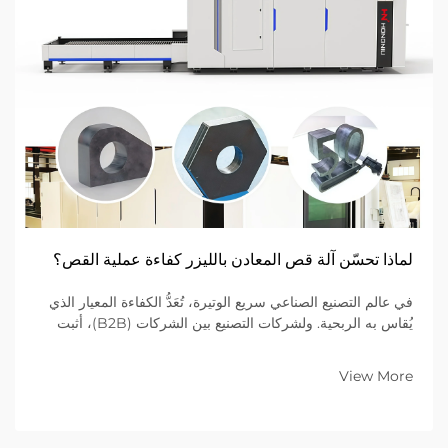
لماذا تحسّن آلة قص المعادن بالليزر كفاءة عملية القص؟
في عالم التصنيع الصناعي سريع الوتيرة، تُعَدُّ الكفاءة المعيار الذي
يُقاس به الربحية. ولشركات التصنيع بين الشركات (B2B)، أثبت
الانتقال من طرق القطع الميكانيكية التقليدية إلى أجهزة قطع الليزر
المتقدمة أنه الخيار الأفضل...
View More