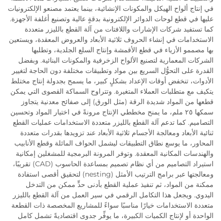
في إنتاج ألواح الهيكل والمكونات الإنشائية، بينما يعتمد مصنعو الإلكترونيات
عليها في قطع لوحات الدوائر الإلكترونية بدقةٍ عالية وتصنيع أغلفة الأجهزة.
كما تستفيد شركات الإشارات واللافتات من آلة القطع بالليزر متعددة
الاستخدامات في إنشاء الحروف ثلاثية الأبعاد والعروض المعقدة، ويستعين
بها مصممو الأزياء في قطع الأقمشة وإنتاج السلع الجلدية، وتطلبها
الشركات المعمارية لتصنيع الألواح الزخرفية والمكونات البنائية. وبفضل
القدرة على التحوُّل السريع بين مواد وتطبيقات مختلفة دون الحاجة لتغيير
الأدوات، تنخفض أوقات الإعداد بشكلٍ كبير، ما يسمح بجدولة إنتاج مختلط
يتكيف مع متطلبات العملاء المتغيرة. وتتراوح السماكة القصوى التي يمكن
قطعها من المواد شديدة الرقة (مثل الورق) إلى صفائح معدنية يتجاوز
سمكها ٢٥ ملم، ما يمنح مخططي الإنتاج مرونةً في اختيار المواد وتحسين
التصاميم. كما تدعم آلة القطع بالليزر متعددة الاستخدامات عمليات القطع
ثنائية الأبعاد ومعالجة الأجسام ثلاثية الأبعاد عند تزويدها بقدرات متعددة
المحاور، ما يوسع نطاق التطبيقات ليشمل الحواف المائلة وقطع الأنابيب
والهندسات المكانية المعقدة. وتوفر المرونة البرمجية للمشغلين إمكانية
استيراد التصاميم من أي نظام تصميم بمساعدة الحاسوب (CAD) تقريبًا،
ومعالجتها عبر برامج الترتيب الأمثل (nesting) لتحقيق أقصى استفادة
ممكنة من المواد، ثم تنفيذ عملية القطع بأدنى حدٍّ ممكن من التدخل
اليدوي. ويجعل هذا التكامل الرقمي في سير العمل من آلة القطع بالليزر
متعددة الاستخدامات خيارًا مناسبًا سواءً للمشاريع المخصصة ذات القطعة
الواحدة أو لإنتاج الكميات الكبيرة، ما يوفِّر جدوى اقتصاديةً تشمل كامل