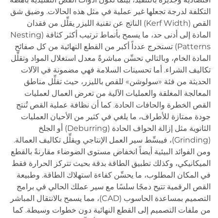
التكلفة لدرجة تجعلها غير عملية في مثل هذه الحالات. وضيق شق
القص (Kerf Width) الناتج عن تقنية الليزر يقلِّل من فقدان
المادة إلى أدنى حد، ما يسمح بأنماط ترتيب أكثر كثافة (Nesting
Patterns) تستخرج عدداً أكبر من القطع النهائية من كل صفائح
المادة الخام، وبالتالي تحسِّن مباشرةً معدل استغلال المواد وتقلِّل
تكاليف الشراء. أما تحسينات السلامة فهي مضمونة في الآلات
الحديثة من فئة «سولوشن» للقص بالليزر، حيث تقلِّل مناطق
المعالجة المغلقة والعمليات الآلية من تعرض العمال لعمليات
القص الخطرة والحافات الحادة. كما أن نظافة عملية القص تُنتج
جودة ممتازة للأطراف، ما يلغي في كثير من الأحيان العمليات
الثانوية مثل إزالة الحواف الحادة (Deburring) أو الجلخ
(Grinding)، فيبسِّط سير العمل الإنتاجي ويقلِّل تكاليف العمالة.
ومن الفوائد البيئية أيضاً انخفاض مستوى الضوضاء مقارنةً بالقطع
الميكانيكي، وكذلك تطبيق الطاقة بدقة بحيث تتركز الحرارة فقط
في المكان المطلوب، ما يحسِّن كفاءة استهلاك الطاقة. وطبيعة
القص الرقمية تتيح دمجًا سلسًا مع سير عملك الحالي في برامج
التصميم بمساعدة الحاسوب (CAD)، مما يسمح بالانتقال المباشر
من ملفات التصميم إلى القطع النهائية دون خطوات وسيطة. كما