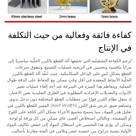
كفاءة فائقة وفعالية من حيث التكلفة
في الإنتاج
تُرجم الكفاءة التشغيلية التي تحققها آلة القطع بالليزر الحلّية مباشرةً إلى
مزايا تنافسية وتحسين في الربحية لعمليات التصنيع. وتتفوق سرعات
القطع بشكلٍ كبيرٍ على البدائل الميكانيكية، حيث تُنفِّذ آلة القطع بالليزر
الحلّية الأنماط المعقدة في أقل وقتٍ ممكن مع الحفاظ على الدقة طوال
العملية. ويتعاظم هذا الميزة في السرعة عند أخذ إلغاء عمليات تغيير
الأدوات والتعديلات الإعدادية المطلوبة في الطرق التقليدية بعين الاعتبار،
إذ ينتقل نظام الليزر فورًا بين متطلبات القطع المختلفة دون تدخل يدوي.
وتساهم ضيق عرض شق الليزر (Kerf Width) المميز للقطع بالليزر في
تقليل هدر المواد، مما يسمح بتجميع الأجزاء بشكل أكثر كثافة على اللوح
أو الصفيحة، وبالتالي استخلاص أقصى عائدٍ ممكنٍ من كل ورقة أو لوحة.
ويمكن أن يؤدي هذا التحسين في استغلال المواد إلى خفض تكاليف المواد
الأولية بنسبة تتراوح بين خمسة عشر وثلاثين في المئة مقارنةً بأساليب