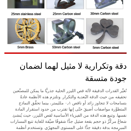
دقة وتكرارية لا مثيل لهما لضمان
جودة متسقة
تُغيِّر القدرات الدقيقة لآلة قص الليزر الحلية جذريًّا ما يمكن للمصنِّعين
تحقيقه من حيث الدقة البُعدية والتكرار. وتلتزم هذه الأنظمة عادةً
بتسامحات لا تتجاوز زائد أو ناقص ٠٫١ ملليمتر، بينما تحقِّق النماذج
المتطوِّرة مواصفات أضيقَ حتّى إنها تقترب من حدود استقرار المادة
نفسها. وتنبع هذه الدقة من الفيزياء الأساسية لقص الليزر، حيث يُنشئ
شعاعٌ مركَّزٌ ذو حجم بقعة ضئيل جدًّا شقوقًا ضيِّقة للغاية تتبع المسارات
المبرمجة بدقة دقيقة جدًّا على المستوى المجهرّي. وتستخدم أنظمة