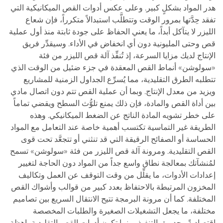
هدر المواد بشكلٍ كبير. وعلى عكس أدوات القص الميكانيكية التي
تفقد حِدَّتها بمرور الوقت وتتطلَّب استبدالاً متكرراً، فإن شعاع
الليزر لا يتآكل أبداً، ما يعني الحفاظ على جودة ثابتة منذ أول عملية
قص وحتى المليونية دون أي انخفاض في الأداء. وسيقدِّر فريق
الإنتاج لديك مزايا السرعة، إذ تُنفِّذ آلة قص الليزر من فئة
«سولوشن» أنماط القص المعقدة في جزء ضئيل من الوقت الذي
تتطلبه الطرق التقليدية، مما يُسرِّع الجداول الزمنية للمشاريع
ويزيد من معدل الإنتاج. وبما أن عملية القص تتم دون اتصال مادي
بين أداة القص والمادة، فإن ذلك يمنع تلوُّث السطح ويقضي تماماً
على خطر تشويه المادة الناتج عن الضغط الميكانيكي. وهذه
الطريقة غير التماسية تكتسب أهمية خاصة عند التعامل مع المواد
الحساسة أو الصفائح الرقيقة التي قد تنثني أو تتجعَّد تحت قوى
القص التقليدية. ومرونة آلة قص الليزر من فئة «سولوشن» تسمح
لمُنشآتك بمعالجة نطاق واسع جداً من المواد دون الحاجة لتغيير
إعدادات الأدوات، ما يقلِّل من وقت التوقف عن العمل وتكاليف
المخزون المرتبطة بالاحتفاظ بعدد كبير من قوالب وأشواك القص
المختلفة. كما أن مرونة البرمجة تتيح الانتقال السريع بين تصاميم
مختلفة، ما يجعل التشغيلات الصغيرة والطلبات المخصصة
اقتصاديةً وجديرة بالتنفيذ، بينما تكون أدوات القص التقليدية باهظة