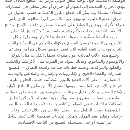
الوظيفة الأساسية حول توجيه شعاع ضوئي مركز على سطح المادة، حيث
يؤدي الحرارة الشديدة إلى انصهار أو احتراق أو تبخر محلي في المسارات
المُحدَّدة مسبقًا. وما يميِّز آلة القطع بالليزر المُصمَّمة حسب الحلول عن
طرق القطع التقليدية هو نهجها غير التلامسي في المعالجة، الذي يلغي
اهتراء الأدوات ويضمن الحفاظ على جودة ثابتة طوال دفعات الإنتاج. وتدمج
الأنظمة الحديثة وحدات تحكُّم رقمية حاسوبية (CNC) تتيح للمُشغلين
برمجة أنماط معقَّدة وتنفيذها بدقة قابلة للتكرار. ويشمل الهيكل
التكنولوجي لأنظمة توصيل الشعاع ومكوِّنات التحكم في الحركة وآليات
التبريد ووحدات تنقية العادم التي تعمل جميعها بشكل متزامن ومتناغم.
وتتسع هذه الآلات لمعالجة مواد متنوعة تشمل الفلزات مثل الفولاذ
والألومنيوم والتيتانيوم، وكذلك المواد غير الفلزية مثل الأكريليك والخشب
والجلود والمركبات. وتعتمد قطاعات صناعية واسعة النطاق — كتصنيع
السيارات والفضاء الجوي والإلكترونيات والإشارات والملابس والهندسة
المعمارية — على آلات القطع بالليزر المُصمَّمة حسب الحلول لتلبية
احتياجاتها الإنتاجية. كما تمتد مرونتها لتشمل كلًّا من تطوير النماذج الأولية
والإنتاج الضخم. ويمكن تعديل سرعات القطع ومعايير الجودة وفق خصائص
المادة ومواصفات المشروع، مما يوفِّر مرونة تشغيلية لا يمكن للطرق
الميكانيكية التقليدية في القطع أن تُنافسها. وقد غيَّرت آلة القطع بالليزر
المُصمَّمة حسب الحلول سير العمل الإنتاجي من خلال تقليل أوقات
الإعداد، وتقليل هدر المواد، وتمكين إمكانات تصميمية كانت تُعتبر سابقًا
غير عملية أو حتى مستحيلة التصنيع من الناحية الاقتصادية.