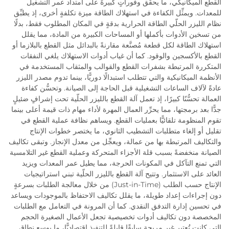
القطع الميكانيكي، ما يحقِّق وفوراتٍ كبيرةً على امتداد عمر التشغيل
للمعدات. ويمثِّل الكفاءة في استهلاك الطاقة ميزة تكلفةٍ أخرى، إذ يطبِّق
نظام الليزر الحلّي الطاقة الحرارية بدقةٍ في المكان المطلوب فقط، بدلًا
من تسخين الأدوات بأكملها أو المساحات الكبيرة من المادة، مما يقلل
استهلاك الطاقة لكل قطعة مُصنَّعة مقارنةً بالبدائل مثل القطع بالبلازما أو
القطع بالأكسجين والوقود. كما أن غياب أدوات الاستهلاك يلغي النفقات
المتكررة المرتبطة بشفرات القطع والقوالب والمثقاب المستخدمة في
الأنظمة الميكانيكية والتي تتطلب استبدالًا دوريًّا، بينما تدوم مصدر الليزر
عادةً لآلاف الساعات التشغيلية قبل الحاجة إلى الصيانة. وتحسُّن كفاءة
العمالة تحسُّنًا كبيرًا، إذ تعمل آلة القطع بالليزر الحلّية تحت إشرافٍ ضئيلٍ
جدًّا بعد برمجتها، مما يحرِّر العمال المهرة لأداء مهام ذات قيمة أعلى بينما
تقوم المنظومة تلقائيًّا بعمليات القطع. ويساهم نظافة عملية القطع في
تقليل أو إلغاء متطلبات التشطيب الثانوي، ما يختصر خطوات الإنتاج
والتكاليف المرتبطة بها من عمالة، ويعجِّل من معدل الإنجاز. وتبقى تكاليف
الصيانة منخفضةً بسبب قلة الأجزاء المتحركة وعملية القطع غير التلامسية
التي تمنع التآكل في المكونات الحرجة، مما يطيل عمر المعدات ويزيد
العائد على الاستثمار. وتتيح آلة القطع بالليزر الحلّية تبني استراتيجيات
الإنتاج حسب الطلب (Just-in-Time) من خلال معالجة الطلبات بسرعةٍ
دون إجراءات إعداد طويلة، ما يقلل تكاليف الاحتفاظ بالموجودات ويساعد
في تحسين إدارة التدفق النقدي. كما أن المرونة في التعامل مع الطلبات
المخصصة دون تكاليف أدوات تخصيصية تجعل الأعمال الصغيرة الحجم
التي كانت تُعتبر غير مربحة سابقًا قابلةً للتنفيذ اقتصاديًّا، ما يوسع نطاق