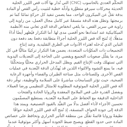
التحكُّم العددي بالحاسوب (CNC) التي تُدار بها آلات قص الليزر الحلية
الحديثة محركات سيرفو متطوِّرة وأدلّة خطية لتثبيت رأس القص أو المادة
بدقة تقلُّ عن الميكرون الواحد، مما يضمن تنفيذ كل حركةٍ تمامًا كما تم
برمجتها. وتظل هذه الدقة متسقةً عبر كامل مجال العمل، من زاوية إلى
زاوية في سرير القص، ما يلغي انخفاض الدقة الذي تعاني منه الأنظمة
الميكانيكية عند امتدادها نحو أقصى مدى لها. أما التكرار فيُظهر أيضًا أداءً
مذهلًا، إذ تُنتج آلة قص الليزر الحلية أجزاءً متطابقة دفعةً بعد دفعة دون
التباين الذي تُدخله اهتراء الأدوات في الطرق التقليدية. وعند إنتاج
التجميعات ذات المكوِّنات المتعددة، يضمن هذا التكرار تركيبًا مثاليًّا في كل
مرة، ما يقلِّل صعوبات التجميع ويقضي على الحاجة إلى التعديلات اليدوية
التي تستهلك وقت الإنتاج القيم. ويظل المدخل الحراري محليًّا ومتحكَّمًا
فيه، ما يمنع التشوه والالتواء اللذين قد يُهدِّدان الدقة البُعدية في عمليات
القص الأخرى. وللصناعات مثل صناعة الطيران والفضاء وأجهزة الرعاية
الصحية، حيث تؤثر التسامحات مباشرةً على السلامة والوظيفة، توفِّر دقة
آلة قص الليزر الحلية الموثوقية المطلوبة للامتثال التنظيمي ورضا العملاء.
وبفضل القدرة على قص الملامح المعقدة والزوايا الحادة والفتحات
الداخلية الدقيقة مع الحفاظ على السلامة البُعدية، يستطيع المصمِّمون
تحسين الأجزاء لأداء أفضل بدلًا من التقيُّد بالقيود التصنيعية. ويمتد هذا
الدقة إلى جودة الحواف المتسقة، إذ تُنتج آلة قص الليزر الحلية حوافًا
نظيفةً وزوايا قائمةً تقلِّل من منطقة التأثير الحراري وتحافظ على خصائص
المادة حتى حدود القطع. ويصبح ضبط الجودة أسهل وأكثر موثوقيةً عندما