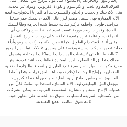
(الماركينغ)، والتجريف (الإتيشينغ) على مواد تتراوح بين المعادن مثل
الفولاذ المقاوم للصدأ والألومنيوم والفولاذ الكربوني، ومواد غير معدنية
مثل الأكريليك والخشب والجلود والمنسوجات. أما المزايا التكنولوجية لهذه
الآلة الممتازة فهي تشمل مصدر ليزر عالي الكفاءة يمتلك عمر تشغيل
افتراضي طويل، وأنظمة تركيز تلقائية تضبط شدة الحزمة وفقًا لسمك
المادة، وقدرات رصد فورية تتعقب تقدم عملية القطع وتكتشف أي
انحرافات، وأنظمة تبريد متقدمة تحافظ على درجات حرارة التشغيل
المثلى أثناء الاستخدام الطويل. كما تتضمن الآلة محركات سيرفو وأدلّة
خطية تضمن حركات سلسة ودقيقة على محوري X وY، بينما يقوم المحور
Z بالضبط التلقائي لاستيعاب المواد ذات السماكات المختلفة. وتشمل
مجالات تطبيق آلة القطع بالليزر الممتازة قطاعات صناعية عديدة، منها
تصنيع مكونات السيارات، وتصنيع قطع الطيران والفضاء، والنجارة المعدنية
المعمارية، وإنتاج اللوحات الإعلانية، وصناعة المجوهرات، وقطع أنماط
المنسوجات، وتطوير نماذج أولية للتغليف، وتصنيع أغلفة الإلكترونيات.
ويجعل التنوّع الوظيفي لهذه الآلة الممتازة استخدامها مناسبًا لكلٍّ من
عمليات الإنتاج الضخم والمشاريع المخصصة الفردية، ما يمكن الشركات
من الاستجابة السريعة لمتطلبات السوق مع الحفاظ على معايير جودة
ثابتة تفوق أساليب القطع التقليدية.