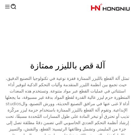
آلة قص بالليزر ممتازة
تمثل آلة القطع بالليزر الممتازة قفزة نوعية في تكنولوجيا التصنيع الدقيق،
حيث تجمع بين أنظمة الليزر المتقدمة وآليات التحكم الذكية لتوفير أداء
استثنائي في عمليات القطع عبر مواد متنوعة. وتستخدم هذه المعدات
المتطورة حزم ليزر عالية القدرة لقطع المواد بدقة غير مسبوقة، ما يجعلها
أداة لا غنى عنها في مرافق التصنيع الحديثة، وورش التصنيع، والstudios
الإبداعية. وتقوم آلة القطع بالليزر الممتازة باستخدام حزمة ليزر مركّزة
تذيب أو تحترق أو تبخر المادة على طول المسارات المُحددة مسبقًا، تحت
إرشاد أنظمة التحكم العددي الحاسوبي التي تضمن دقةً مطلقة تصل إلى
جزء من المليمتر. وتشمل وظائفها الرئيسية: القطع، والنقش، والتمييز