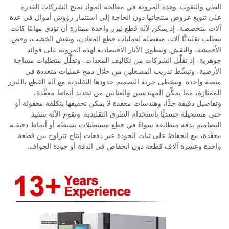
الطي والثقوب. وهذه المرونة في معالجة المواد تمنح الشركات القدرة
على تنويع عروض منتجاتها دون الحاجة إلى استثمار رؤوس أموال في عدة
آلات متخصصة، إذ يمكن لآلة قطع ليزر واحدة ممتازة أن تؤدي مهامًا كانت
تتطلب تقليديًّا آلات منفصلة لعمليات قطع المعادن، ونقش الخشب، وقص
الأقمشة، والنقش. وتنطوي الآثار الاقتصادية لهذه المرونة على فوائد
جوهرية، إذ تقلِّل الشركات من تكاليف المعدات، وتقلِّل متطلبات مساحة
الأرضية، وتبسِّط تدريب المشغلين من خلال دمج عمليات متعددة في
منصة واحدة. ويتخطى حرية التصميم حدودها التقليدية مع آلة القطع بالليزر
الممتازة، مما يمكِّن المهندسين والفنانين من تحديد أنماط معقَّدة،
وتفاصيل دقيقة جدًّا، وهندسات معقدة لا يمكن تحقيقها بتكلفة معقولة أو
حتى مستحيلة جسديًّا باستخدام الطرق التقليدية. وتقوم الآلة بتنفيذ
التصاميم بدقة متطابقة سواءً في قطع مستطيلات بسيطة أو أنماط دقيقـة
معقَّدة، مع الحفاظ على ثبات الجودة عبر دفعات إنتاج تتراوح بين قطعة
واحدة وعشرة آلاف قطعة دون انخفاض في الدقة أو جودة الحواف.