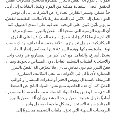
المواد، إذ تقوم آلة القصّ بالليزر الممتازة بتحسين مسارات القصّ
لتحقيق أقصى استفادة ممكنة من المواد وتقليل النفايات إلى أدنى
حدٍّ ممكن. وتشير التقارير الصادرة عن الشركات إلى أن توفير
المواد يصل إلى ثلاثين في المئة مقارنةً بالأساليب التقليدية للقصّ،
ما يؤثر تأثيرًا كبيرًا على الربحية الصافية على المدى الطويل. كما
أن الميزة الزمنية التي تمنحها آلة القصّ بالليزر الممتازة ترفع
الإنتاجية ارتفاعًا كبيرًا، إذ تتفوق سرعة القصّ فيها على الطرق
الميكانيكية بعوامل تتراوح بين ثلاثة وخمسة أضعاف، وذلك حسب
نوع المادة وسمكها. وهذه السرعة تتيح للمصنّعين إنجاز الطلبات
بشكل أسرع، والتعامل مع عدد أكبر من المشاريع في وقت واحد،
والاستجابة لطلبات التسليم العاجل دون المساس بالجودة. وبما أن
قصّ الليزر يتم دون تماسٍ مادي، فلا تتعرّض آلة القصّ بالليزر
الممتازة لأي تآكل في الأدوات، ما يلغي التكاليف المتكررة
المرتبطة باستبدال رؤوس الحفر أو شفرات المنشار أو قوالب
القصّ. كما أن هذه الخاصية تمنع تشوه المواد الناتج عن الضغط
المادي، مما يضمن بقاء المواد الحساسة مسطّحة تمامًا ومستقرة
أبعاديًّا طوال عملية القصّ. ويجد المشغلون أن آلة القصّ بالليزر
الممتازة سهلة الاستخدام بشكلٍ ملحوظ، بفضل واجهات
البرمجيات البديهية التي تحوّل ملفات التصميم مباشرةً إلى