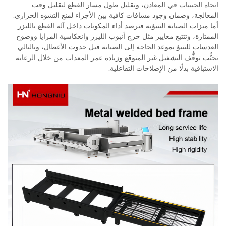
اتجاه الحبيبات في المعادن، وتقليل طول مسار القطع لتقليل وقت
المعالجة، وضمان وجود مسافات كافية بين الأجزاء لمنع التشوه الحراري.
أما ميزات الصيانة التنبؤية فترصد أداء المكونات داخل آلة القطع بالليزر
الممتازة، وتتتبع معايير مثل خرج أنبوب الليزر وانعكاسية المرايا ووضوح
العدسات للتنبؤ بموعد الحاجة إلى الصيانة قبل حدوث الأعطال، وبالتالي
تجنُّب توقُّف التشغيل غير المتوقع وزيادة عمر المعدات من خلال الرعاية
الاستباقية بدلًا من الإصلاحات التفاعلية.