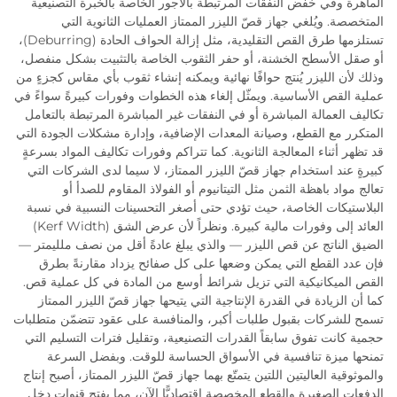
الماهرة وفي خفض النفقات المرتبطة بالأجور الخاصة بالخبرة التصنيعية
المتخصصة. ويُلغي جهاز قصّ الليزر الممتاز العمليات الثانوية التي
تستلزمها طرق القص التقليدية، مثل إزالة الحواف الحادة (Deburring)،
أو صقل الأسطح الخشنة، أو حفر الثقوب الخاصة بالتثبيت بشكل منفصل،
وذلك لأن الليزر يُنتج حوافًا نهائية ويمكنه إنشاء ثقوب بأي مقاس كجزءٍ من
عملية القص الأساسية. ويمثّل إلغاء هذه الخطوات وفورات كبيرةً سواءً في
تكاليف العمالة المباشرة أو في النفقات غير المباشرة المرتبطة بالتعامل
المتكرر مع القطع، وصيانة المعدات الإضافية، وإدارة مشكلات الجودة التي
قد تظهر أثناء المعالجة الثانوية. كما تتراكم وفورات تكاليف المواد بسرعةٍ
كبيرةٍ عند استخدام جهاز قصّ الليزر الممتاز، لا سيما لدى الشركات التي
تعالج مواد باهظة الثمن مثل التيتانيوم أو الفولاذ المقاوم للصدأ أو
البلاستيكات الخاصة، حيث تؤدي حتى أصغر التحسينات النسبية في نسبة
العائد إلى وفورات مالية كبيرة. ونظراً لأن عرض الشق (Kerf Width)
الضيق الناتج عن قص الليزر — والذي يبلغ عادةً أقل من نصف ملليمتر —
فإن عدد القطع التي يمكن وضعها على كل صفائح يزداد مقارنةً بطرق
القص الميكانيكية التي تزيل شرائط أوسع من المادة في كل عملية قص.
كما أن الزيادة في القدرة الإنتاجية التي يتيحها جهاز قصّ الليزر الممتاز
تسمح للشركات بقبول طلبات أكبر، والمنافسة على عقود تتضمّن متطلبات
حجمية كانت تفوق سابقاً القدرات التصنيعية، وتقليل فترات التسليم التي
تمنحها ميزة تنافسية في الأسواق الحساسة للوقت. وبفضل السرعة
والموثوقية العاليتين اللتين يتمتّع بهما جهاز قصّ الليزر الممتاز، أصبح إنتاج
الدفعات الصغيرة والقطع المخصصة اقتصاديًّا الآن، مما يفتح قنوات دخل