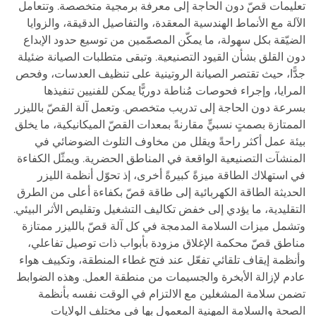
تعليمات قصّ دون الحاجة إلى معرفة برمجية متخصصة. وتتعامل
الآلة مع الأنماط الهندسية المعقدة، والتفاصيل الدقيقة، والزوايا
الضيّقة بكل سهولة، ما يمكّن المصمّمين من توسيع حدود الإبداع
دون القلق بشأن القيود التصنيعية. وتبقى متطلبات الصيانة ضئيلة
جدًّا، حيث تقتصر الصيانة الروتينية على تنظيف العدسات، وفحص
المرايا، وإجراء فحوصات مُناطة دوريًّا يمكن للفنيين تنفيذها
بسرعة دون الحاجة إلى تدريب متخصص. وتعمل آلة القصّ بالليزر
الممتازة بصمتٍ نسبيٍّ مقارنةً بمعدات القصّ الميكانيكية، ما يخلق
بيئة عمل أكثر راحةً ويقلل من مخاوف التلوث الضوضائي في
المنشآت التصنيعية الواقعة في المناطق الحضرية. ويمثّل الكفاءة
في استهلاك الطاقة ميزةً كبيرةً أخرى، إذ تحوّل أنظمة الليزر
الحديثة الطاقة الكهربائية إلى طاقة قصّ بكفاءة أعلى من الطرق
التقليدية، ما يؤدي إلى خفض تكاليف التشغيل وتقليص الأثر البيئي.
وتشمل ميزات السلامة المدمجة في كل آلة قصّ بالليزر ممتازة
مناطق قصّ محكمة الإغلاق مزودة بأبواب ذات توصيل تفاعلي،
وأنظمة إيقاف تلقائي تفعّل عند فتح غطاء المنطقة، وتكييف هواء
عادم لإزالة الأبخرة والجسيمات من منطقة العمل. وهذه الضوابط
تضمن سلامة المشغلين مع الالتزام في الوقت نفسه بأنظمة
الصحة والسلامة المهنية المعمول بها في مختلف الولايات