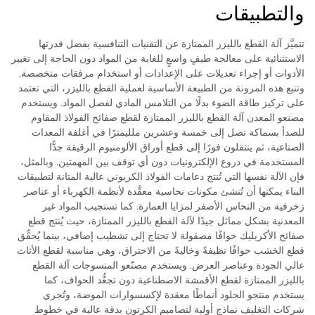
والتطبيقات
تتميَّز آلة القطع بالليزر الممتازة عن التقنيات التنافسية بفضل قدرتها
الاستثنائية على معالجة طيفٍ واسعٍ للغاية من المواد دون الحاجة إلى تغيير
الأدوات أو إجراء تعديلات على الإعدادات أو استخدام مرفقات متخصصة.
وتنبع هذه المرونة من الطبيعة الأساسية لعملية القطع بالليزر، التي تعتمد
على تركيز طاقة الضوء بدلًا من التلامس المادي لفصل المواد. ويستخدم
مصنعو المعدن آلة القطع بالليزر الممتازة لقطع صفائح الفولاذ المقاوم
للصدأ بسماكة تصل إلى خمسة وعشرين ملليمترًا في أغلفة المعدات
الصناعية، ثم ينتقلون فورًا إلى قطع أوراق الألومنيوم الرقيقة جدًّا
المستخدمة في دروع الإلكترونيات دون أي توقف بين المهمتين. وبالمثل،
فإن الآلة نفسها التي تُنتج دعامات الفولاذ الكربوني عالية المتانة لتطبيقات
البناء يمكنها أن تُنشئ مكونات نحاسية معقَّدة لأنظمة الكهرباء أو عناصر
زخرفية من النحاس الأصفر لمزايا العمارة. كما تستجيب المواد غير
المعدنية بشكل مماثل جيدًا لآلة القطع بالليزر الممتازة، حيث يُنتج قطع
صفائح الأكريليك حوافًا مصقولة لا تحتاج إلى تشطيب إضافي، بينما يُحقِّق
قطع الخشب حوافًا نظيفةً وخاليةً من الاحتراق، وهي مناسبة لقطع الأثاث
عالي الجودة وعناصر العرض. ويستخدم مصنّعو المنسوجات آلة القطع
بالليزر الممتازة لقطع الأقمشة الاصطناعية دون تجعُّد الحواف، كما
يستخدم منتجو الجلود أنماطًا معقدة لإكسسوارات الموضة، وتُجري
شركات التغليف نماذج أولية لتصاميم الكرتون بدقة عالية في خطوط