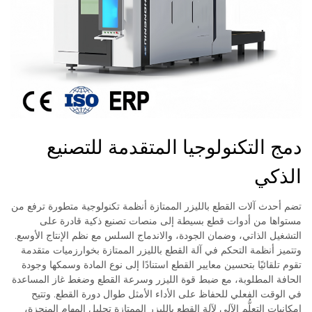
دمج التكنولوجيا المتقدمة للتصنيع
الذكي
تضم أحدث آلات القطع بالليزر الممتازة أنظمة تكنولوجية متطورة ترفع من
مستواها من أدوات قطع بسيطة إلى منصات تصنيع ذكية قادرة على
التشغيل الذاتي، وضمان الجودة، والاندماج السلس مع نظم الإنتاج الأوسع.
وتتميز أنظمة التحكم في آلة القطع بالليزر الممتازة بخوارزميات متقدمة
تقوم تلقائيًا بتحسين معايير القطع استنادًا إلى نوع المادة وسمكها وجودة
الحافة المطلوبة، مع ضبط قوة الليزر وسرعة القطع وضغط غاز المساعدة
في الوقت الفعلي للحفاظ على الأداء الأمثل طوال دورة القطع. وتتيح
إمكانيات التعلُّم الآلي لآلة القطع بالليزر الممتازة تحليل المهام المنجزة،