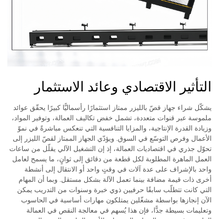
التأثير الاقتصادي وعائد الاستثمار
يشكّل شراء جهاز قصّ بالليزر ممتاز استثمارًا رأسماليًّا كبيرًا يحقّق عوائد
ملموسة عبر قنوات متعددة، تشمل خفض تكاليف العمالة، وتوفير المواد،
وزيادة القدرة الإنتاجية، والمزايا التنافسية التي تنعكس مباشرةً في نموّ
الأعمال وفرص التوسّع في السوق. ويؤدّي الجهاز الممتاز لقصّ الليزر إلى
تحوّل جذري في اقتصاديات العمالة، إذ إن التشغيل الآلي يقلّل من ساعات
العمل الماهرة المطلوبة لكل قطعة من دقائق إلى ثوانٍ، ما يسمح لعامل
واحد بالإشراف على عدة آلات في وقتٍ واحد أو الانتقال إلى أنشطة
أخرى ذات قيمة مضافة بينما تعمل الآلة بشكل مستقل. وبما أن المهام
التي كانت تتطلّب سابقًا حرفيين ذوي خبرة وسنوات من التدريب يمكن
الآن إنجازها بواسطة مشغّلين يمتلكون مهارات أساسية في الحاسوب
وتعليمات بسيطة جدًّا، فإن هذا يُسهم في معالجة النقص في العمالة