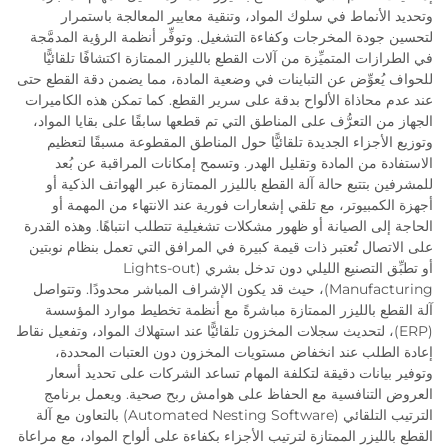
وتحديد الأنماط في سلوك المواد، وتنقية معايير المعالجة باستمرار
لتحسين جودة المخرجات وكفاءة التشغيل. وتوفِّر أنظمة الرؤية المدمَّجة
في الطرازات المتميِّزة من آلات القطع بالليزر الممتازة اكتشافًا تلقائيًّا
للحواف يُعوِّض عن التباينات في وضعية المادة، مما يضمن دقة القطع حتى
عند عدم محاذاة الألواح بدقة على سرير القطع. كما تمكن هذه الكاميرات
الجهاز من التعرُّف على المناطق التي تم قطعها سابقًا على بقايا المواد،
وتوزيع الأجزاء الجديدة تلقائيًّا حول المناطق المقطوعة مسبقًا لتعظيم
الاستفادة من المادة وتقليل الهدر. وتسمح إمكانات المراقبة عن بُعد
للمشرفين بتتبع حالة آلة القطع بالليزر الممتازة عبر الهواتف الذكية أو
أجهزة الكمبيوتر، مع تلقي إشعارات فورية عند الانتهاء من المهمة أو
الحاجة إلى الصيانة أو ظهور مشكلات تشغيلية تتطلب انتباهًا. وهذه القدرة
على الاتصال تُعتبر ذات قيمة كبيرة في المرافق التي تعمل بنظام نوبتين
أو تطبِّق التصنيع الليلي دون تدخل بشري (Lights-out
Manufacturing)، حيث قد يكون الإشراف المباشر محدودًا. وتتواصل
آلة القطع بالليزر الممتازة مباشرةً مع أنظمة تخطيط موارد المؤسسة
(ERP)، لتحديث سجلات المخزون تلقائيًّا عند استهلاك المواد، وتفعيل نقاط
إعادة الطلب عند انخفاض مستويات المخزون دون العتبات المحددة،
وتوفير بيانات دقيقة لتكلفة المهام تساعد الشركات على تحديد أسعار
العروض التنافسية مع الحفاظ على هوامش ربح صحية. ويعمل برنامج
الترتيب التلقائي (Automated Nesting Software) بالتعاون مع آلة
القطع بالليزر الممتازة لترتيب الأجزاء بكفاءة على ألواح المواد، مع مراعاة