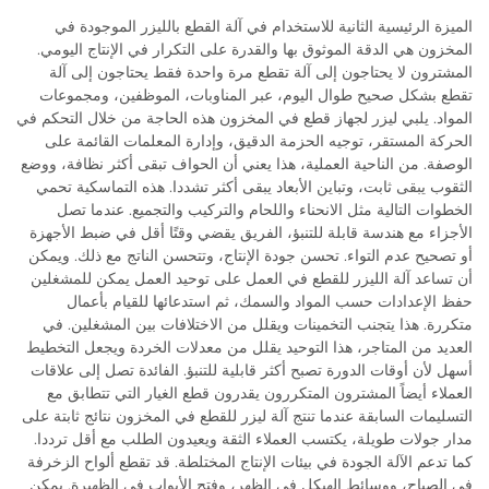
الميزة الرئيسية الثانية للاستخدام في آلة القطع بالليزر الموجودة في
المخزون هي الدقة الموثوق بها والقدرة على التكرار في الإنتاج اليومي.
المشترون لا يحتاجون إلى آلة تقطع مرة واحدة فقط يحتاجون إلى آلة
تقطع بشكل صحيح طوال اليوم، عبر المناوبات، الموظفين، ومجموعات
المواد. يلبي ليزر لجهاز قطع في المخزون هذه الحاجة من خلال التحكم في
الحركة المستقر، توجيه الحزمة الدقيق، وإدارة المعلمات القائمة على
الوصفة. من الناحية العملية، هذا يعني أن الحواف تبقى أكثر نظافة، ووضع
الثقوب يبقى ثابت، وتباين الأبعاد يبقى أكثر تشددا. هذه التماسكية تحمي
الخطوات التالية مثل الانحناء واللحام والتركيب والتجميع. عندما تصل
الأجزاء مع هندسة قابلة للتنبؤ، الفريق يقضي وقتًا أقل في ضبط الأجهزة
أو تصحيح عدم التواء. تحسن جودة الإنتاج، وتتحسن الناتج مع ذلك. ويمكن
أن تساعد آلة الليزر للقطع في العمل على توحيد العمل يمكن للمشغلين
حفظ الإعدادات حسب المواد والسمك، ثم استدعائها للقيام بأعمال
متكررة. هذا يتجنب التخمينات ويقلل من الاختلافات بين المشغلين. في
العديد من المتاجر، هذا التوحيد يقلل من معدلات الخردة ويجعل التخطيط
أسهل لأن أوقات الدورة تصبح أكثر قابلية للتنبؤ. الفائدة تصل إلى علاقات
العملاء أيضاً المشترون المتكررون يقدرون قطع الغيار التي تتطابق مع
التسليمات السابقة عندما تنتج آلة ليزر للقطع في المخزون نتائج ثابتة على
مدار جولات طويلة، يكتسب العملاء الثقة ويعيدون الطلب مع أقل ترددا.
كما تدعم الآلة الجودة في بيئات الإنتاج المختلطة. قد تقطع ألواح الزخرفة
في الصباح، ووسائط الهيكل في الظهر، وفتح الأبواب في الظهيرة. يمكن