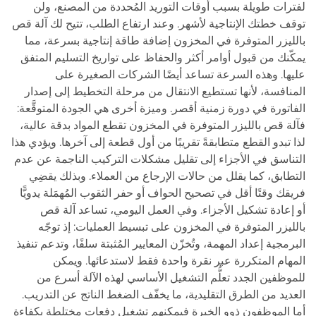
لفترات طويلة بسبب أوقات التوريد المُحددة من المصنع، ولن
توقف خطتك الإنتاجية لأشهر. وعند ارتفاع الطلب، تتيح لك آلة قص
بالليزر المتوفرة في المخزون إضافة طاقة إنتاجية بسرعة، مما
يمكّنك من قبول أوامر أكثر والحفاظ على تواريخ التسليم المتفق
عليها. وهذه السرعة تساعد أيضًا الشركات الصغيرة على
المنافسة، لأنها تستطيع الانتقال من مرحلة التخطيط إلى إصدار
الفاتورة في دورة زمنية أقصر. وميزة أخرى هي الجودة المتوقَّعة:
فآلة قص بالليزر المتوفرة في المخزون تقطع المواد بدقة عالية،
لذا تبدو القطع متطابقةً تقريبًا من أول قطعة إلى آخرها. ويؤدي هذا
التناسق في الأجزاء إلى تقليل مشكلات التركيب الناجمة عن عدم
التطابق، كما يقلل من حالات الإرجاع من العملاء. وبذلك يقضِي
فريقك وقتًا أقل في تصحيح الحواف أو حفر الثقوب المُهمَلة يدويًّا
أو إعادة تشكيل الأجزاء. وفي العمل اليومي، تساعد آلة قص
بالليزر المتوفرة في المخزون على تبسيط العمليات: إذ توجّه
البرمجية إعداد المهمة، وتُخزّن المعايير المُثبتة سلفًا، وتدعم تنفيذ
المهام المتكررة عبر نقرة واحدة فقط لاستدعائها. ويمكن
للموظفين الجدد تعلُّم التشغيل الأساسي لهذه الآلة أسرع من
العديد من الطرق التقليدية، ما يخفّف الضغط الناتج عن التدريب.
أما الموظفون ذوو الخبرة فيمكنهم تشغيل دفعات مختلطة بكفاءة