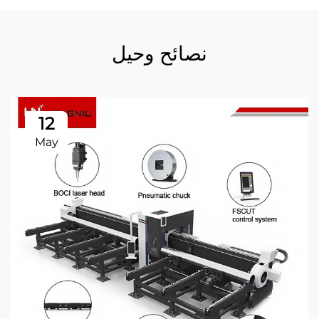
نصائح وحيل
12
May