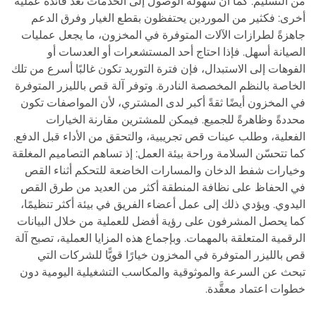
من التسليم. كما أن سهولة الوصول إلى الخدمات تُعدُّ فائدة عملية
أخرى: فكثير من الموردين يحتفظون بقطع الغيار وفرق الدعم
جاهزةً لطرازات الآلات المتوفرة في المخزون، ما يجعل عمليات
الصيانة أسهل. فإذا احتاج أحد المستشعرات أو العدسات أو
الفوهات إلى الاستبدال، فإن فترة التوريد تكون غالبًا أسرع من تلك
الخاصة بالنظم المخصصة النادرة. وتوفر آلة قص بالليزر المتوفرة
في المخزون أيضًا ثقةً أكبر لدى المشتري، لأن المواصفات تكون
محددةً وظاهرةً للجميع. فيمكن للمشترين مقارنة الخيارات
الفعلية، وطلب عينات قص تجريبية، والتحقق من الأداء قبل الدفع.
كما تتحسّن السلامة وراحة بيئة العمل: إذ تساهم التصاميم المغلقة
وخيارات شفط الدخان والمسارات الخاضعة للتحكم أثناء القص
في الحفاظ على نظافة المنطقة أكثر من العديد من طرق القص
اليدوي. ويؤدي ذلك إلى عمل أعضاء الفريق في بيئة أكثر تنظيمًا،
كما يحصل المشرفون على رؤية أفضل للعملية من خلال البيانات
الرقمية المتعلقة بالمهمات. وبإجماع هذه المزايا العملية، تصبح آلة
قص بالليزر المتوفرة في المخزون خيارًا قويًّا للشركات التي
تبحث عن السرعة والموثوقية والمكاسب التشغيلية اليومية دون
خطوات اعتماد معقَّدة.