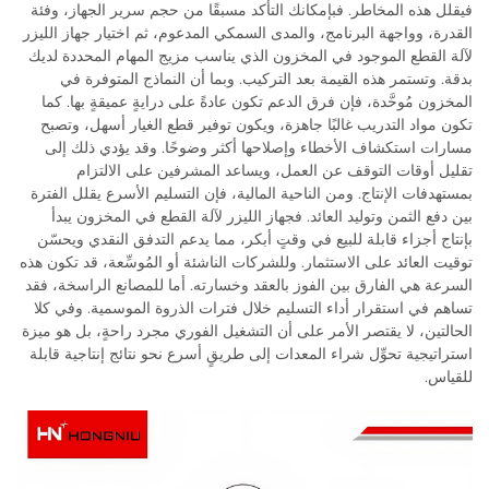
فيقلل هذه المخاطر. فبإمكانك التأكد مسبقًا من حجم سرير الجهاز، وفئة
القدرة، وواجهة البرنامج، والمدى السمكي المدعوم، ثم اختيار جهاز الليزر
لآلة القطع الموجود في المخزون الذي يناسب مزيج المهام المحددة لديك
بدقة. وتستمر هذه القيمة بعد التركيب. وبما أن النماذج المتوفرة في
المخزون مُوحَّدة، فإن فرق الدعم تكون عادةً على درايةٍ عميقةٍ بها. كما
تكون مواد التدريب غالبًا جاهزة، ويكون توفير قطع الغيار أسهل، وتصبح
مسارات استكشاف الأخطاء وإصلاحها أكثر وضوحًا. وقد يؤدي ذلك إلى
تقليل أوقات التوقف عن العمل، ويساعد المشرفين على الالتزام
بمستهدفات الإنتاج. ومن الناحية المالية، فإن التسليم الأسرع يقلل الفترة
بين دفع الثمن وتوليد العائد. فجهاز الليزر لآلة القطع في المخزون يبدأ
بإنتاج أجزاء قابلة للبيع في وقتٍ أبكر، مما يدعم التدفق النقدي ويحسّن
توقيت العائد على الاستثمار. وللشركات الناشئة أو المُوسِّعة، قد تكون هذه
السرعة هي الفارق بين الفوز بالعقد وخسارته. أما للمصانع الراسخة، فقد
تساهم في استقرار أداء التسليم خلال فترات الذروة الموسمية. وفي كلا
الحالتين، لا يقتصر الأمر على أن التشغيل الفوري مجرد راحةٍ، بل هو ميزة
استراتيجية تحوِّل شراء المعدات إلى طريقٍ أسرع نحو نتائج إنتاجية قابلة
للقياس.