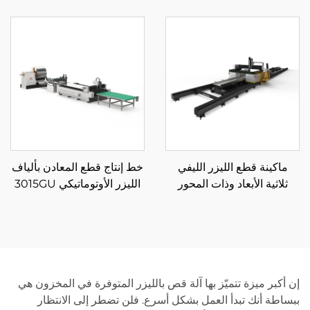
6012SN3
12085RN3 850
ماكينة قطع الليزر الليفي
خط إنتاج قطع المعادن بألياف
ثلاثية الأبعاد وذات المحور
الليزر الأوتوماتيكي 3015GU
السباعي
مع تغذية من البكرة
إن أكبر ميزة تتميّز بها آلة قص بالليزر المتوفرة في المخزون هي
ببساطة أنك تبدأ العمل بشكل أسرع. فلن تضطر إلى الانتظار