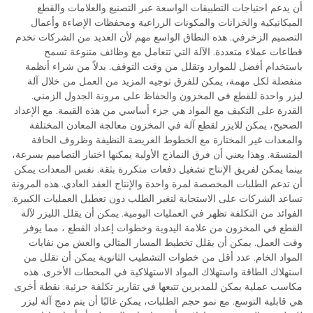
أن يدعم احتياجات التطبيقات الواسعة عبر التصنيع والعلامات والقطع
الميكانيكية والخزانات والمكونات الزراعية ومحفظات الإضاءة وأعمال
التصميم الزخرفي. هذه النطاق الواسع مهم لأن العديد من الشركات تخدم
قطاعات عملاء متعددة. الآلة التي تتعامل مع وظائف متنوعة تسمح
باستخدام أفضل للموارد وتقلل من وقت التوقف. بدلاً من شراء أنظمة
منفصلة لكل مهمة، يمكن للفرق توجيه المزيد من العمل من خلال آلة
ليزر واحدة للقطع في المخزون والحفاظ على مرونة الجدول الزمني.
القدرة على التكيف مع المواد هي جزء أساسي من هذه القيمة. مع الإعداد
الصحيح، يمكن للايزر لقطع آلة في المخزون معالجة المعادن المختلفة
والمعدات غير المختارة مع الخطوط العريضة النظيفة وظروف الحافة
المتسقة. وهذا يعني أن فرق النماذج الأولية يمكنها اختبار التصاميم بسرعة،
بينما يمكن لفريق الإنتاج تشغيل دفعات متكررة بثقة. نفس المعدات يمكن
أن تدعم الطلبات المخصصة لمرة واحدة والإنتاج العقد العادي. هذه المرونة
تساعد الشركات على الاستجابة لتغير الطلب دون تعطيل العمليات الكبيرة.
الفوائد من التكلفة تظهر في العمليات اليومية. يمكن أن يقلل الليزر لآلة
القطع في المخزون من علامة اليدوية وخطوات إعداد القطع ، مما يوفر
وقت العمل. يمكن أن يقلل تخطيط المسار المثالي والعش من نفايات
المواد الخام. عدد أقل من خطوات التشطيب الثانوية يمكن أن تقلل من
استهلاك الطاقة واستهلاك المواد الاستهلاكية في المحطات الأخرى. هذه
مكاسب عملية يمكن للمديرين تتبعها في تقارير تكلفة جزئية. نقطة أخرى
هي قابلية التوسع. مع نمو حجم الطلبات، يمكن غالبًا أن يتم دمج آلة ليزر