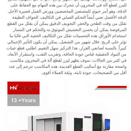
لليزر لقطع آلة في المخزون أن تتحرك بين هذه المهام مع الحفاظ على
الدقة، وهو أمر حيوي للمصنعين المخصصين وورش العمل قصيرة الأجل.
الدقة الأفضل تعني أيضاً التحكم العملي في التكاليف. الحواف النظيفة
تقلل من وقت الطحن والحفر. التجويف الدقيق يمكن أن يقلل من القطع
المرفوضة يمكن أن يحسن التعشيش الموثوق به والتحكم في المسار
استخدام الأوراق. هذه التحسينات تقلل من التكاليف الخفية التي غالبا ما
تؤثر على الربح. خلال شهور من التشغيل، يمكن أن يكون التأثير الإجمالي
كبيراً. بالنسبة لصانعي القرار، هذا التركيز سهل التقييم. اطلبي قطع عينات
من المواد الحقيقية قياس جودة الحافة، وتقريب الثقب، واستقرار الأبعاد.
في كثير من الحالات، سوف يظهر ليزر لقطع آلة في المخزون مكاسب
واضحة مقارنة مع أساليب القطع القديمة. هذه المكاسب تترجم إلى عدد
أقل من التصحيحات، جودة ثابتة، وثقة العملاء أقوى.