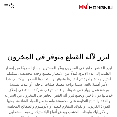
ليزر لآلة القطع متوفر في المخزون
ليزر آلة قص جاهز في المخزون يوفّر للمشترين مسارًا سريعًا من إصدار
الطلب إلى بدء الإنتاج. فبدلًا من الانتظار لتصنيع وحدة مخصصة، يمكنكم
اختيار وحدة جاهزة تم اختبارها وتعبئتها واستعدادها للشحن. ويكتسب هذا
الأمر أهميةً بالغة عندما تواجه مصنعًا طلبات عاجلة، أو عندما يستبدل
ورشة عمل جهاز قص قديمًا، أو عندما ترغب شركة ناشئة في إطلاق
خدماتها دون تأخير. ويجمع ليزر آلة القص الجاهز في المخزون بين السرعة
والدقة والنتائج النظيفة على مجموعة واسعة من المواد الشائعة، ومنها
الفولاذ الكربوني والفولاذ المقاوم للصدأ والألومنيوم والصفائح المجلفنة
والأكريليك ولوحات الخشب وبعض أنواع البلاستيك. ويقوم المشغلون