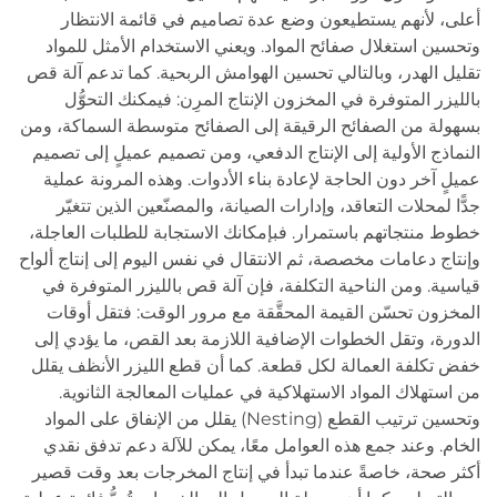
أعلى، لأنهم يستطيعون وضع عدة تصاميم في قائمة الانتظار
وتحسين استغلال صفائح المواد. ويعني الاستخدام الأمثل للمواد
تقليل الهدر، وبالتالي تحسين الهوامش الربحية. كما تدعم آلة قص
بالليزر المتوفرة في المخزون الإنتاج المرِن: فيمكنك التحوُّل
بسهولة من الصفائح الرقيقة إلى الصفائح متوسطة السماكة، ومن
النماذج الأولية إلى الإنتاج الدفعي، ومن تصميم عميلٍ إلى تصميم
عميلٍ آخر دون الحاجة لإعادة بناء الأدوات. وهذه المرونة عملية
جدًّا لمحلات التعاقد، وإدارات الصيانة، والمصنّعين الذين تتغيّر
خطوط منتجاتهم باستمرار. فبإمكانك الاستجابة للطلبات العاجلة،
وإنتاج دعامات مخصصة، ثم الانتقال في نفس اليوم إلى إنتاج ألواح
قياسية. ومن الناحية التكلفة، فإن آلة قص بالليزر المتوفرة في
المخزون تحسّن القيمة المحقَّقة مع مرور الوقت: فتقل أوقات
الدورة، وتقل الخطوات الإضافية اللازمة بعد القص، ما يؤدي إلى
خفض تكلفة العمالة لكل قطعة. كما أن قطع الليزر الأنظف يقلل
من استهلاك المواد الاستهلاكية في عمليات المعالجة الثانوية.
وتحسين ترتيب القطع (Nesting) يقلل من الإنفاق على المواد
الخام. وعند جمع هذه العوامل معًا، يمكن للآلة دعم تدفق نقدي
أكثر صحة، خاصةً عندما تبدأ في إنتاج المخرجات بعد وقت قصير