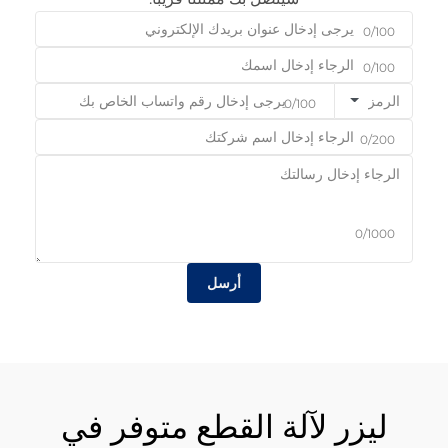
0/100
0/100
الرمز
0/100
0/200
0/1000
أرسل
ليزر لآلة القطع متوفر في