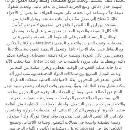
بتحميل ملف التصميم، وتحديد موقع الصفيحة، وضبط وصفة القطع، ثم بدء
المهمة خلال دقائق. وتتبع الحزمة المسارات بدقةٍ عالية، وتُحدث شقوقًا
ضيقةً جدًّا، وتساعد في الحفاظ على نعومة الحواف، ما يعني أن الأجزاء
غالبًا لا تحتاج إلى صقلٍ مكثفٍ أو إعادة معالجة. ويختار العديد من
المستخدمين ليزر آلة القص الجاهز في المخزون لأنه يدعم كلاً من
الأشكال البسيطة والحدود المعقدة ضمن سير عمل واحد. وتشمل
الوظائف الرئيسية: القص على الخطوط المستقيمة، والقص على
المنحنيات، وثقب الثقوب، والتجميع الدفعي (Nesting)، والإنتاج المتكرر
مع الحفاظ على أبعاد الأجزاء ثابتةً. وتشمل الأنظمة النموذجية هيكلًا ثابتًا،
ومصدر ليزر عالي الجودة، ومنصة حركة دقيقة الاستجابة، وشاشة تحكم
ذكية، وتغطيات أمان مزودة بأنظمة تداخل (Interlocks). كما تتعقب الآلة
عادةً حالة عملية القص في الوقت الفعلي، وتخزن مكتبةً من المعايير،
وتدعم التبديل السريع بين سماكات المواد المختلفة. ويناسب ليزر آلة
القص الجاهز في المخزون أيضًا الاحتياجات العملية لمحلات العمل؛ إذ
يمكنه تقليل وضع العلامات يدويًّا، وتقليص وقت الإعداد، وخفض نسبة الهدر
الناتج عن أخطاء القص. وبما أن الوحدات المتوفرة في المخزون متاحة
الآن، يستطيع العملاء فحص المواصفات، ومقارنة مستويات القدرة،
والتحقق من حجم سرير التشغيل، واختيار الإضافات الاختيارية مثل أنظمة
شفط الأبخرة، أو رؤوس التركيز التلقائي، أو الملحقات الدوارة. وباختصار،
فإن ليزر آلة القص الجاهز في المخزون يوفّر توفرًا فوريًّا، وأداءً موثوقًا،
وقيمة تطبيقية واسعة في مجالات التصنيع، وصناعة اللافتات، وتصنيع
الغلاف الخارجي (Enclosures)، ومكونات الأثاث، والألواح الزخرفية،