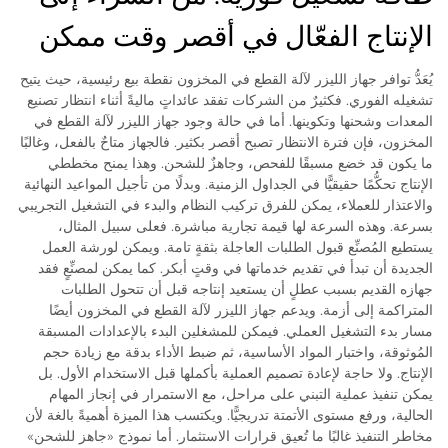
الإنتاج الفعّال في أقصر وقت ممكن
يُعَدُّ توافر جهاز الليزر لآلة القطع في المخزون نقطة بيع رئيسية، حيث يتيح
تشغيله الفوري. فكثيرٌ من الشركات تفقد عائداتٍ ماليةً أثناء انتظار تصنيع
المعدات وشحنها وتكوينها. أما في حالة وجود جهاز الليزر لآلة القطع في
المخزون، فإن فترة الانتظار تصبح أقصر بكثير. فالجهاز متاحٌ بالفعل، وغالبًا
ما يكون قد خضع مسبقًا للفحص، وجاهزٌ للشحن. وهذا يمنح مخططي
الإنتاج تحكُّمًا حقيقيًّا في الجداول الزمنية. وبدلًا من تأجيل المواعيد النهائية
والاعتذار للعملاء، يمكن للفرق تركيب النظام والبدء في التشغيل التجريبي
بسرعة. وهذه السرعة لها قيمة تجارية مباشرة. فعلى سبيل المثال،
يستطيع المُصنِّع قبول الطلبات العاجلة بثقةٍ تامة. ويمكن لورشة العمل
الجديدة أن تبدأ في تقديم خدماتها في وقتٍ أبكر. كما يمكن لمصنِّعٍ فقد
جهازه القديم بسبب عطلٍ أن يستعيد إنتاجه قبل أن تتحول الطلبات
المتراكمة إلى أزمة. ويدعم جهاز الليزر لآلة القطع في المخزون أيضًا
مسار بدء التشغيل العملي. فيمكن للمشغلين البدء بالإعدادات المسبقة
المُوثوقة، واختبار المواد الأساسية، ثم ضبط الأداء بدقة مع زيادة حجم
الإنتاج. ولا حاجة لإعادة تصميم العملية بأكملها قبل الاستخدام الأول. بل
يمكن تنفيذ عملية التبني على مراحل، مع الاستمرار في إنجاز المهام
الحالية، ورفع مستوى الأتمتة تدريجيًّا. ويكتسب هذا الميزة أهميةً بالغة لأن
مخاطر التنفيذ غالبًا ما تُعيق قرارات الاستثمار. أما نموذج «جاهز للشحن»