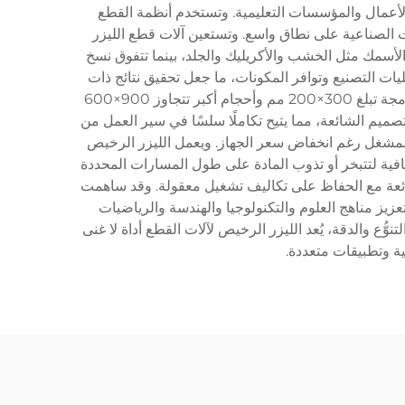
الأعمال والمؤسسات التعليمية. وتستخدم أنظمة القطع
ليات الصناعية على نطاق واسع. وتستعين آلات قطع الليزر
زر CO2 أو بتقنية الليزر الثنائي (Diode)، حيث تتعامل نسخ الليزر CO2 عادةً مع المواد الأسمك مثل الخشب والأكريليك والجلد، بينما تتفوق نسخ
يات التصنيع وتوافر المكونات، ما جعل تحقيق نتائج ذات
جودة احترافية ممكنًا دون الحاجة إلى استثمار رأسمالي كبير. وتتراوح مساحات العمل في هذه الآلات عادةً بين أحجام مكتبية مدمجة تبلغ 300×200 مم وأحجام أكبر تتجاوز 900×600
ميم الشائعة، مما يتيح تكاملًا سلسًا في سير العمل من
 المشغل رغم انخفاض سعر الجهاز. ويعمل الليزر الرخيص
افية لتتبخر أو تذوب المادة على طول المسارات المحددة
 كافية لمعظم المواد الشائعة مع الحفاظ على تكاليف تشغيل معقولة. وقد ساهمت
يز مناهج العلوم والتكنولوجيا والهندسة والرياضيات
نوُّع والدقة، يُعد الليزر الرخيص لآلات القطع أداة لا غنى
ية وتطبيقات متعددة.