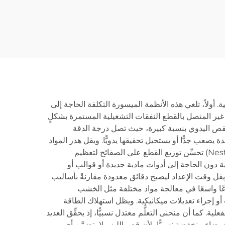
3015GU مع تغذية من
البكرة
ة. أولاً، تلغي هذه الأنظمة الميسورة التكلفة الحاجة إلى
وب غير المتصل بالقطع النفقات التشغيلية المستمرة بشكلٍ
القص اليدوي بنسبة كبيرة، حيث تصل درجة الدقة
دة يصعب جدًّا أو يستحيل تحقيقها يدويًّا. ويقل هدر المواد
انخفاضًا حادًّا بسبب عرض شق الليزر الضيق الذي يزيل أقل قدرٍ ممكنٍ من المادة أثناء القص، كما أن برامج الترتيب الذكية (Nesting) تحسِّن توزيع القطع على الصفائح لتعظيم
ة دون الحاجة إلى أدوات مادية جديدة أو قوالب أو
يقل وقت الإعداد ليصبح دقائق معدودة مقارنةً بأساليب
وعًا واسعًا في معالجة مواد مختلفة مثل الخشب
و إجراء تعديلات ميكانيكية. ويظل استهلاك الطاقة
 كما أن منحنى التعلُّم معتدل نسبيًّا، إذ يحقِّق العديد
وضاء منخفضة نسبيًّا، لأن قص الليزر لا يتضمَّن أي