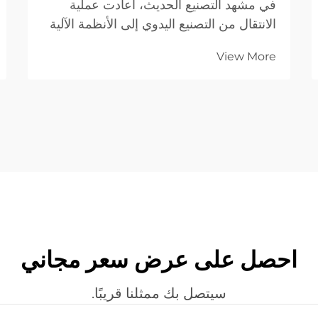
في مشهد التصنيع الحديث، أعادت عملية
الانتقال من التصنيع اليدوي إلى الأنظمة الآلية
تحديد المعايير المرجعية للجودة. فبالنسبة
View More
للشركات الصناعية التي تعمل في مجال
الأعمال مع الأعمال (B2B)، فإن القدرة على
تسليم عشرة آلاف قطعة متطابقة تمامًا تُعدّ
بنفس أهمية القدرة على ضمان الدقة
والاتساق في التصنيع...
احصل على عرض سعر مجاني
سيتصل بك ممثلنا قريبًا.