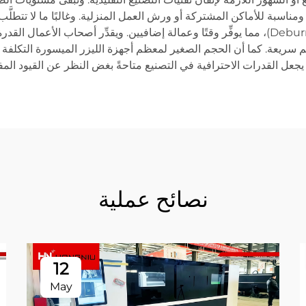
مناسبة للأماكن المشتركة أو ورش العمل المنزلية. وغالبًا ما لا تتطلَّ
تشطيب ثانوية مثل الصنفرة أو إزالة الحواف الحادة (Deburring)، مما يوفِّر وقتًا وعمالة إضا
م سريعة. كما أن الحجم الصغير لمعظم أجهزة الليزر الميسورة التكلف
ما يجعل القدرات الاحترافية في التصنيع متاحةً بغض النظر عن القيود ا
نصائح عملية
12
May