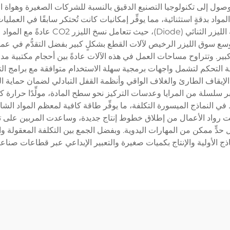
وصول إلى تكنولوجيا التصنيع الدقيق بالنسبة للشركات الصغيرة وهواة 
واد بدقةٍ استثنائية، مما يوفِّر إمكانيات كانت تُحتكر سابقًا في العم
الحديثة الميسورة التكلفة إما بتقنية اللي
 توسع سوق الليزر الرخيص لآلات القطع بشكلٍ كبير بفضل التقدُّم في عمل
ة التحكم لتشمل واجهات برمجية سهلة الاستخدام متوافقة مع برامج التص
ر الإيقاف الطارئ والغلاف الواقي وأنظمة القفل التبادلي لضمان حماية
 سلسلة من المرايا وعدسات التركيز نحو سطح المادة، مولِّدًا حرارة ك
. وتتراوح قوة الخرج عمومًا بين 40 واط و150 واط في النماذج الميسورة التكلفة، ما يوفِّر طاقة
ت رواد الأعمال من إطلاق خطوط إنتاج جديدة، وساعدت المربين على تعز
قل حدٍّ ممكن من المهارات اليدوية. وبفضل الجمع بين التكلفة المعقولة والت
ذج الأولية والإنتاج بكميات صغيرة والتعبير الإبداعي عبر قطاعات صناع