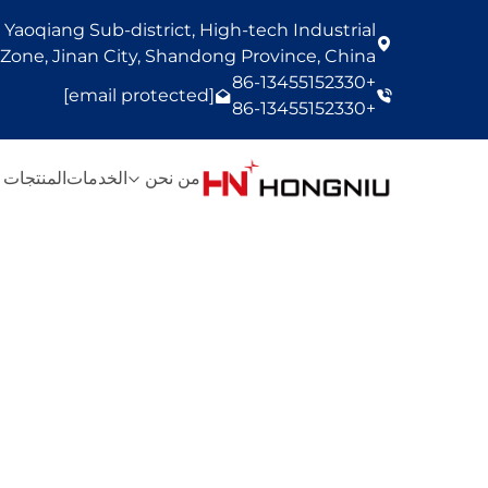
Yaoqiang Sub-district, High-tech Industrial
one, Jinan City, Shandong Province, China
+86-13455152330
[email protected]
+86-13455152330
من نحن
الخدمات
المنتجات