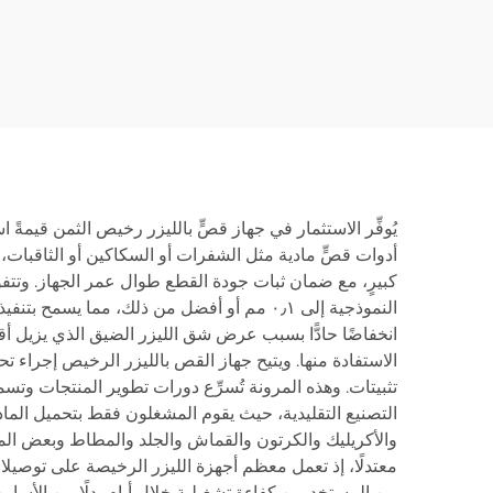
والأنابيب، منصة تبادل
50
مغلقة 3015HR
يُوفِّر الاستثمار في جهاز قصٍّ بالليزر رخيص الثمن قيمةً ا
أدوات قصٍّ مادية مثل الشفرات أو السكاكين أو الثاقبات، و
كبيرٍ، مع ضمان ثبات جودة القطع طوال عمر الجهاز. وتتف
النموذجية إلى ٠٫١ مم أو أفضل من ذلك، مما
الاستفادة منها. ويتيح جهاز القص بالليزر الرخيص إجراء تح
تثبيتات. وهذه المرونة تُسرِّع دورات تطوير المنتجات وت
التصنيع التقليدية، حيث يقوم المشغلون فقط بتحميل المادة
والأكريليك والكرتون والقماش والجلد والمطاط وبعض المع
معتدلًا، إذ تعمل معظم أجهزة الليزر الرخيصة على توصيلات ك
من المستخدمين كفاءة تشغيلية خلال أيام بدلًا من الأسابيع