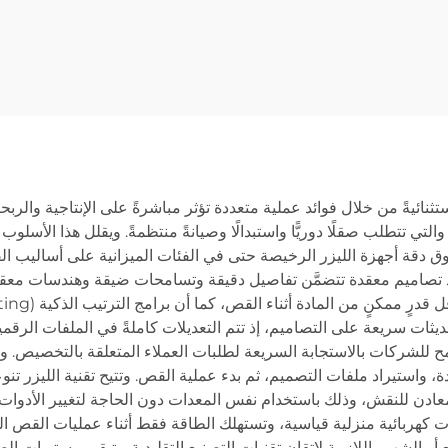
6012R
12085RN3 8
ستثنائيةً من خلال فوائد عملية متعددة تؤثر مباشرةً على الإنتاجية والربحي
التي تتطلب صقلًا دوريًّا واستبدالًا وصيانةً منتظمةً. ويقلل هذا الأسل
وق دقة أجهزة الليزر الرخيصة حتى في الفئات الميزانية على أساليب 
 يسمح بتنفيذ تصاميم معقدة تتضمَّن تفاصيل دقيقة وتسامحات ضيقة وهندسات معق
ديثات سريعة على التصاميم، إذ تتم التعديلات كاملةً في الملفات الرقمي
سمح للشركات بالاستجابة السريعة لطلبات العملاء المتعلقة بالتخصيص. و
، واستيراد ملفات التصميم، ثم بدء عملية القص. وتتيح تقنية الليزر تن
ادن للنقش، وذلك باستخدام نفس المعدات دون الحاجة لتغيير الأدوات أ
هربائية منزلية قياسية، وتستهلك الطاقة فقط أثناء عمليات القص الفعلية.
 أو الشهور اللازمة لإتقان تقنيات التصنيع التقليدية. وتبقى مستويات الض