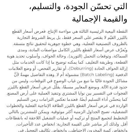
التي تحسّن الجودة، والتسليم،
والقيمة الإجمالية
النقطة البيعية الرئيسية الثالثة هي مواءمة الإنتاج. فعرض أسعار القطع
بالليزر القيّم لا يقتصر على السعر فقط، بل يربط الشروط التجارية
بالظروف التصنيعية الفعلية، وهي خطوة جوهرية لتحقيق نتائج متسقة.
ويُعرِّف عرض أسعار القطع بالليزر الكامل مواصفات المادة، ومدى
السماكة، وتوقعات التحمل (التوريد)، وحالة الحواف، وأسلوب تحديد هوية
القطعة، وطريقة التغليف. كما يمكنه توضيح ما إذا كانت الخدمات مثل
إزالة الحواف الحادة (Deburring)، أو تقارير الفحص، أو وضع العلامات
الدفعية (Batch Labeling) مشمولة أم لا. وهذه التفاصيل مهمةٌ لأنَّ
مشاكل الجودة غالبًا ما تنبع من غياب الوضوح في التوقعات، وليس من
حدود قدرة الآلة. وبوضع المعايير مسبقًا، يقلّل عرض أسعار القطع بالليزر
الفجوات في التفسير بين نوايا المشتري وتنفيذ العملية على أرض المصنع.
كما يتحسَّن أداء التسليم أيضًا. فعندما تعكس التزامات زمن التسليم
الواردة في عرض أسعار القطع بالليزر الطاقة الإنتاجية الفعلية والخطوات
التشغيلية، تصبح الجداول الزمنية أكثر موثوقية. ويمكن للمشترين بالتالي
التخطيط لتجميع المنتج أو تركيبه أو عمليات التشغيل اللاحقة له بانقطاعات
أقل. ولذلك أثر مباشر على القيمة التجارية: انخفاض عدد التأخيرات،
وانخفاض كمية المخزون الاحتياطي، وانخفاض تكاليف التعجيل في