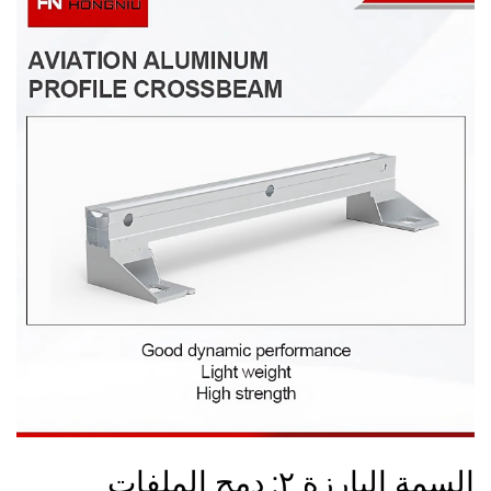
السمة البارزة ٢: دمج الملفات