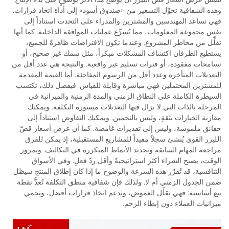
وهذه الشفافية تحوِّل التسعير من «صندوق أسود» إلى أداة اتخاذ قرارات.
فهي تساعد المهندسين والمشترين والمدراء على التحدث استناداً إلى
نفس مجموعة المعلومات، مما يُسرِّع عمليات الموافقة الداخلية. كما أنها
تقلِّل من مخاطر المشروع. وعندما تكون الافتراضات ظاهرةً للجميع،
يستطيع الطرفان اكتشاف المشكلات مبكراً، مثل سمك غير صحيح، أو
تسامحات مفقودة، أو فترات تسليم غير واقعية. والنتيجة هي عدد أقل من
التعديلات المتأخرة وعدد أقل من الرسوم المفاجئة. أما القيمة المقدمة
للمشترين المحتملين فهي مباشرة وقابلة للقياس. فبفضل ذلك، تكتسب
السيطرة الكاملة على النطاق الزمني والمدة الزمنية والميزانية في
المرحلة بالذات التي لا تزال فيها التعديلات ميسورة التكلفة. ويمكنك
مقارنة الخيارات بثقةٍ، وليس بالتخمين. ويمكنك التفاوض استناداً إلى
حقائق ملموسة، وليس إلى تقديرات غامضة. كما أن عرض أسعار قصّ
الليزر القوي يُنشئ سجلاً مفيداً للمشاريع المستقبلية، إذ يمكن للفرق
مراجعة المهام السابقة وتحديد الأنماط المتكررة في التكاليف. وبمرور
الوقت، يصبح الشراء أكثر استراتيجيةً وأقل ردّ فعلٍ. وفي الأسواق
التنافسية، قد تُقرِّر هذه السرعة والوضوح ما إذا كان إطلاق المنتج سيظل
ضمن الجدول الزمني أم لا. ولذلك فإن شفافية منطق التكلفة تُعدُّ نقطة
بيع أساسية: فهي تقلِّل الغموض، وتدعم اتخاذ قرارات أفضل، وتحمي
ميزانيات العملاء دون إبطاء الزخم.