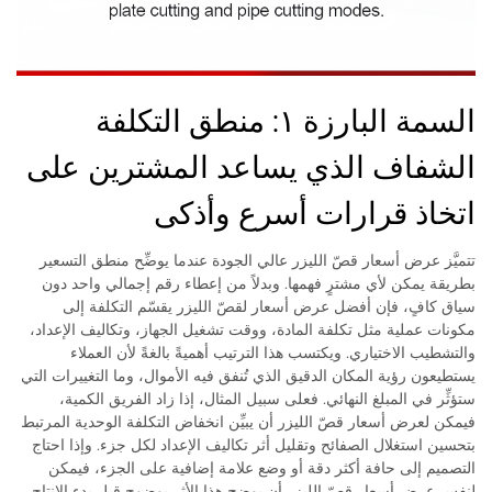
السمة البارزة ١: منطق التكلفة
الشفاف الذي يساعد المشترين على
اتخاذ قرارات أسرع وأذكى
تتميَّز عرض أسعار قصّ الليزر عالي الجودة عندما يوضِّح منطق التسعير
بطريقة يمكن لأي مشترٍ فهمها. وبدلاً من إعطاء رقم إجمالي واحد دون
سياق كافٍ، فإن أفضل عرض أسعار لقصّ الليزر يقسّم التكلفة إلى
مكونات عملية مثل تكلفة المادة، ووقت تشغيل الجهاز، وتكاليف الإعداد،
والتشطيب الاختياري. ويكتسب هذا الترتيب أهميةً بالغةً لأن العملاء
يستطيعون رؤية المكان الدقيق الذي تُنفق فيه الأموال، وما التغييرات التي
ستؤثِّر في المبلغ النهائي. فعلى سبيل المثال، إذا زاد الفريق الكمية،
فيمكن لعرض أسعار قصّ الليزر أن يبيِّن انخفاض التكلفة الوحدية المرتبط
بتحسين استغلال الصفائح وتقليل أثر تكاليف الإعداد لكل جزء. وإذا احتاج
التصميم إلى حافة أكثر دقة أو وضع علامة إضافية على الجزء، فيمكن
لنفس عرض أسعار قصّ الليزر أن يوضح هذا الأثر بوضوحٍ قبل بدء الإنتاج.