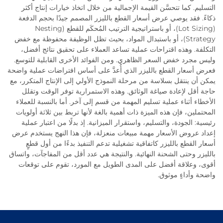
التسليم. كما تتحسَّن القيمة الإجمالية من خلال اتخاذ خيارات إنتاج أكثر
ذكاءً. فقد يوصي عرض أسعار القطع بالليزر المصمم جيدًا بحجم الدفعة
(Lot Sizing)، أو باستراتيجية الترتيب المُحكَم للقطع (Nesting
Strategy)، أو باستبدال المواد، بحيث تظل الوظيفة محفوظة مع خفض
التكلفة. وهذه اقتراحات عملية تساعد العملاء على تحقيق نتائج أفضل،
وليس مجرد خفض السعر الظاهري. ومن الفوائد الأخرى القابلية للتوسع.
فعرض أسعار القطع بالليزر الذي أُعدَّ على أساس افتراضات عملية واضحة
يمكن أن ينتقل بسلاسة من مرحلة النموذج الأولي إلى الإنتاج المتكرر، مع
حاجة أقل لإعادة صياغة الوثائق. وهذه الاستمرارية توفر الوقت وتقلل
الأخطاء أثناء عملية تسليم المهمة من قسم إلى آخر. أما بالنسبة للعملاء
المحتملين، فإن هذه الميزة ذات أهمية بالغة لأنها تربط بين ثلاثة أولويات
رئيسية: الجودة، والتسليم، واستقرار الميزانية. إذ بدلًا من اعتبار عملية
إعداد عروض الأسعار مهمة مبيعات منعزلة، فإن هذا النهج يستخدم عرض
أسعار القطع بالليزر كاتفاقية تشغيلية تدعم التنفيذ بدءًا من أول قطعٍ
بالليزر وحتى الشحنة النهائية. والنتيجة هي عدد أقل من المفاجآت، واتساق
أقوى، وعلاقة أفضل على المدى الطويل مع المورد، تقوم على توقعات
واضحة وأداءٍ موثوق.