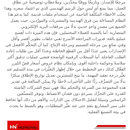
مرجِعًا للإصدار، وتاريخًا ووقتًا محدَّدين، وملاحظاتٍ توضيحيةً عن نطاق
العمل، مما يمنع أي لبسٍ حول الرسم الهندسي الذي تم اعتماد سعره. وهذا
يجنِّب الأخطاء المكلِّفة الناجمة عن استخدام ملفات قديمة. كما يدعم هذا
النظام المساءلة بين فرق الهندسة والمشتريات والمورِّدين، حيث يعمل
الجميع من مصدرٍ واحدٍ حديثٍ بدلًا من مرفقات البريد الإلكتروني
المتضاربة. أما بالنسبة للعملاء المحتملين، فإن هذه الميزة ذات أهميةٍ
عمليةٍ بالغة: فدورات المراجعة الأسرع تعني حلقات تطوير أقصر وأقل
وقتٍ ضائعٍ بين مرحلة التصميم ومرحلة الإنتاج. كما أن التحكُّم الأفضل في
الإصدارات يعني عددًا أقل من القطع الخاطئة وعددًا أقل من طلبات إعادة
الطلب العاجلة. أما السجلات الرقمية الواضحة فتعني عمليات تدقيق أكثر
سلاسةً وحوكمة داخلية أقوى. وبإمكان نظام عروض أسعار قصّ الليزر
الفعَّال كذلك دعم التخطيط من خلال إظهار التغيُّرات في مدة التسليم عند
تغيُّر درجة تعقيد المهمة، ما يتيح للمشترين تعديل تواريخ الإطلاق مبكرًا
بدلًا من التصرُّف ردًّا على التأخيرات لاحقًا. ولا يمكن المبالغة في تقدير
هذه المجموعة من السرعة والتحكم معًا: فهي تمنح الشركات الناشئة
القدرة على التحرُّك بسرعةٍ دون فقدان الانضباط، وتوفر للمصنِّعين
الراسخين وسيلةً لتقليل الاحتكاك بين الإدارات. والأهم من ذلك أنها تحافظ
على سير المشاريع بثقةٍ حتى عند تغيُّر المتطلبات، وهو بالضبط ما يحدث
في بيئة التصنيع الفعلية.