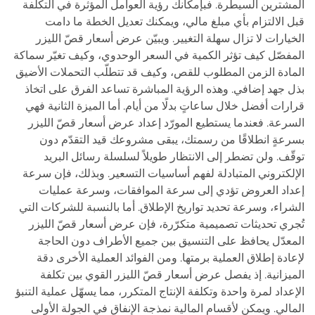
المشترين السيطرة. فبإمكانك رؤية العوامل المؤثرة في التكلفة
قبل الالتزام بأي مبلغ مالي، ويمكنك تعديل الخطة ما دامت
الخيارات لا تزال سهلة التغيير. ويبيّن عرض أسعار قصّ الليزر
المفصّل كيف تؤثر الكمية في السعر الوحدوي، وكيف تغيّر سماكة
المادة الزمن المطلوب للقص، وكيف قد تتطلّب التحملات الأضيق
بذل جهد إضافي. وهذه الرؤية المباشرة تساعد الفرق على اتخاذ
قرارات أفضل خلال ساعاتٍ بدلًا من أيام. أما الميزة الثانية فهي
السرعة. فعندما يستطيع المورّد إعداد عرض أسعار قصّ الليزر
بسرعةٍ انطلاقًا من رسمتك، يبقى مشروعك قيد التقدّم دون
توقّف. ولن تضطر إلى الانتظار طويلاً لسلسلة رسائل البريد
الإلكتروني المتبادلة لفهم أساسيات التسعير. وبذلك، فإن سرعة
إعداد العروض تؤدي إلى سرعة الموافقات، وسرعة عمليات
الشراء، وسرعة تحديد تواريخ الإطلاق. أما بالنسبة للشركات التي
تُجري تحديثات تصميمية متكرّرة، فإن عرض أسعار قصّ الليزر
المعدّل يحافظ على التنسيق بين جميع الأطراف دون الحاجة
لإعادة إطلاق العملية برمتها. ومن الفوائد العملية الأخرى دقة
الميزانية. إذ يفصل عرض أسعار قصّ الليزر القوي بين تكلفة
الإعداد لمرة واحدة وتكلفة الإنتاج المتكرر، مما يسهّل عملية التنبؤ
المالي. ويمكن لأقسام المالية نمذجة الإنفاق في الجولة الأولى