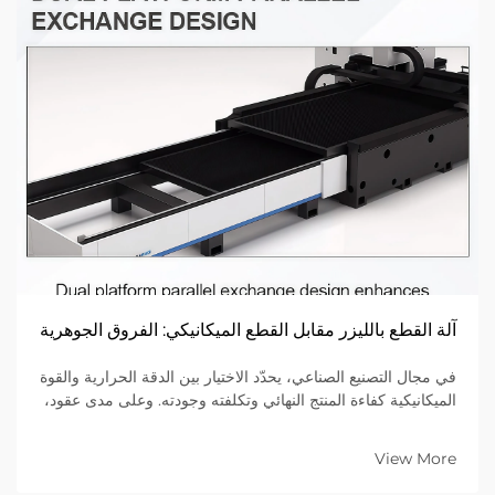
آلة القطع بالليزر مقابل القطع الميكانيكي: الفروق الجوهرية
في مجال التصنيع الصناعي، يحدّد الاختيار بين الدقة الحرارية والقوة
الميكانيكية كفاءة المنتج النهائي وتكلفته وجودته. وعلى مدى عقود،
اعتمدت عمليات القطع الميكانيكي—التي تستخدم أدوات فيزيائية
مثل المقصات والبunches...
View More