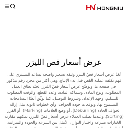
عرض أسعار قص الليزر
تُعَدّ عرض أسعار قصّ الليزر وثيقة تسعير واضحة تساعد المشتري على
فهم تكلفة عملية القص قبل بدء الإنتاج. وهي أكثر من مجرد رقم مذكور
في صفحة ما. ويوضّح عرض أسعار قصّ الليزر الجيّد نطاق العمل
المطلوب، ونوع المادة، وسماكة المادة، وعدد القطع، والوقت المطلوب
للتسليم، وجهد الإعداد، وشروط التوصيل. كما يوثّق أيضًا التسامحات
المسموح بها، وتوقعات جودة الحواف، وأي خطوات ثانوية مثل إزالة
الحواف الحادة (Deburring)، أو وضع العلامات (Marking)، أو الفرز
(Sorting). وعندما يطلب العملاء عرض أسعار قصّ الليزر، يمكنهم مقارنة
الخيارات بسرعة واختيار التوازن الأمثل بين السرعة والجودة والميزانية.