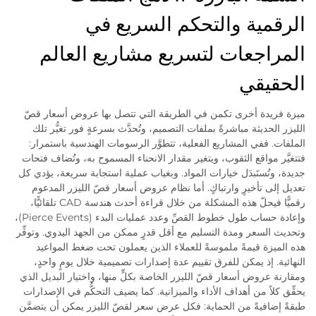
الرقمية والتحكم السريع في
المراجعات لتسريع مشاريع العالم
الحقيقي
ميزة فريدة أخرى تكمن في الطريقة التي تتصل بها عروض أسعار قصّ
الليزر الحديثة مباشرةً بملفات التصميم، وتُحدَّث بسرعةٍ فور تغيُّر تلك
الملفات. ففي المشاريع الفعلية، تتطوَّر الرسومات الهندسية باستمرار:
فتتغيَّر مواقع الثقوب، ويتغير مقدار الانحناء المسموح به، وتُضاف فتحات
جديدة، وتُستَبدَل خيارات المواد. وبغياب عملية استجابة سريعة، يؤدي كل
تعديل إلى تأخيرٍ وارتباكٍ. أما نظام عروض أسعار قصّ الليزر المدعوم
رقميًّا فيحلّ هذه المشكلة من خلال قراءة أحدث هندسة CAD تلقائيًّا،
وإعادة حساب طول خطوط القصِّ وعدد عمليات البدء (Pierce Events)،
وتحديث السعر ومدة التسليم مع أقل قدرٍ ممكن من الجهد اليدوي. وتوفِّر
هذه الميزة قيمةً ملموسةً للعملاء الذين يعملون تحت ضغط المواعيد
النهائية. إذ يمكن للفرق تقييم عدة إصدارات تصميمية خلال يومٍ واحدٍ،
ومقارنة عروض أسعار قصّ الليزر الخاصة بكلٍّ منها، واختيار البديل الذي
يحقِّق كلاً من أهداف الأداء والميزانية. كما يضيف التحكُّم في الإصدارات
طبقةً إضافيةً من الحماية: فكل عرض سعر لقصّ الليزر يمكن أن يتضمَّن