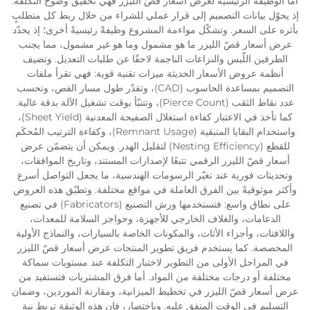
أما الوظيفة الرئيسية لعرض أسعار قصّ الليزر فهي تحقيق وضوح التكلفة.
إذ يحوّل بيانات التصميم إلى قرار عملي للشراء من خلال ربط كل متطلبٍ
بأثره على السعر. وتشكّل مواءمة المشروع وظيفةً رئيسيةً أخرى؛ إذ يحدّد
عرض أسعار قصّ الليزر ما هو مشمول وما هو غير مشمول، مما يجنب
الطرفين اللّبس والنزاعات الناجمة لاحقًا عن طلبات التعديل. وتضيف
أنظمة عروض الأسعار الحديثة ميزات تقنية قوية: فهي تقرأ ملفات
التصميم بمساعدة الحاسوب (CAD)، وتقدّر طول مسار القص، وتحسب
عدد نقاط الثقب (Pierce Count)، وتتنبّأ بوقت تشغيل الآلة بدقة عالية.
كما تأخذ في الاعتبار كفاءة استغلال الصفيحة المعدنية (Sheet Yield)،
واستخدام البقايا المتبقية (Remnant Usage)، وكفاءة الترتيب المُحكَم
للقطع (Nesting Efficiency) لتقليل الهدر. ويمكن أن يتضمّن عرض
أسعار قصّ الليزر الرقمي تتبعًا لإصدارات المستند، وتاريخ الموافقات،
وتحديثات فورية عند تغيّر الرسومات الهندسية، ما يجعل التواصل أسرع
وأكثر موثوقيةً بين الفرق العاملة في مواقع مختلفة. وتطبّق هذه العروض
على نطاق واسع: فتستخدمها ورش التصنيع (Fabricators) في تصنيع
الدعامات، والغلاف الخارجي للأجهزة، وحواجز السلامة للمعدات،
واللافتات، وأجزاء الأثاث، والمكونات الخاصة بالسيارات، والنماذج الأولية
المخصصة. كما يستخدم فريق تطوير المنتجات عرض أسعار قصّ الليزر
في المراحل الأولى من التطوير لاختبار التكلفة عند مستويات سماكة
مختلفة أو درجات مختلفة من المواد. أما فرق المشتريات فتستفيد من
عرض أسعار قصّ الليزر في تخطيط الميزانية، ومقارنة الموردين، وضمان
التسليم في الوقت المتفق عليه. وباختصار، فإن هذه الوثيقة تربط نية