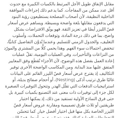
مقابل الإنفاق طويل الأجل المرتبط بالكميات الكبيرة مع حدوث
أقل عدد ممكن من المفاجآت. كما يدعم ذلك إجراءات الموافقة
الداخلية النظيفة، لأن أصحاب المصلحة يستطيعون رؤية البنود
التي يدفعون مقابلها بلغة واضحة وبسيطة. ويساهم عرض أسعار
قصّ الليزر أيضًا في تعزيز الثقة. فهو يوثّق الافتراضات بشكل
واضح، بما في ذلك درجة المادة، وتوقعات التحملات، وأسلوب
التغليف، والجدول الزمني للتسليم. وعندما تُدوَّن التفاصيل كتابيًّا،
تنخفض احتمالات سوء الفهم. وهذا يحمي كلًّا من المشتري والمورّد
من النزاعات والتأخيرات. وفي العمليات اليومية، تقلّ عمليات
إعادة العمل بفضل هذه الوضوح، لأن الأجزاء تُقطَع وفق المعايير
المتفق عليها منذ البداية. ومن المكاسب الواضحة الأخرى توفير
التكاليف. إذ يقترح عرض أسعار قصّ الليزر القائم على البيانات
غالبًا طرق ترتيب أذكى (Nesting)، أو أحجام صفائح بديلة، أو
استراتيجيات الدفعات التي تقلّل الهدر. وتتحول التوفيرات الصغيرة
لكل جزء إلى توفيرات ذات معنى عند التصنيع بكميات كبيرة. بل
حتى فرق النماذج الأولية تستفيد من ذلك، إذ يمكنها اختبار
طريقتين أو ثلاث طرق تصميمية ومقارنة عروض أسعار قصّ
الليزر الخاصة بكل منها قبل اختيار أفضل خيار. كما تتحسّن
التخطيطات العملية كذلك. فقد يتضمّن عرض أسعار قصّ الليزر