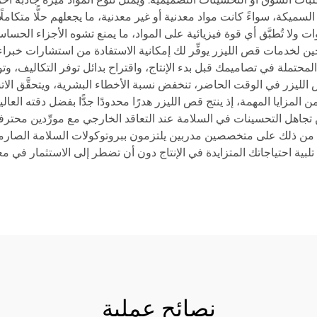
ميكة، سواءً كانت مواد معدنية أو غير معدنية، ما يجعلهم حلًّا متكاملًا 
ت ولا تُطبَّق أي قوة فيزيائية على المواد، ما يمنع تشوه الأجزاء الحسا
ين لخدمات قص الليزر يوفِّر لك إمكانية الاستفادة من استشارات خبراء
حتملة في تصاميمك قبل بدء الإنتاج، واقتراح بدائل توفر التكاليف، وت
الليزر في الوقت الحاضر، تنخفض نسبة الأخطاء البشرية، ويتحقَّق الاتسا
يمكن تجاهل التحسينات في السلامة عند التعاقد الخارجي مع مورِّدين محت
ا من ذلك على متخصصين مدربين يلتزمون ببروتوكولات السلامة الصارمة. وأخي
تلبية احتياجاتك المتزايدة في الإنتاج دون أن تضطر إلى الاستثمار في م
نصائح عملية