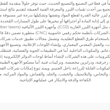
ً في قطاعي التصنيع والتصنيع الحديث، حيث توفر حلولاً متقدمة للقطع 
بين أحدث تقنيات الليزر والمعرفة الفنية العميقة لتقديم نتائج استث
يزر عالية القدرة لقطع المواد ونقشها وتشكيلها بدرجة غير مسبوقة من 
إلى إذابة المادة أو احتراقها أو تبخيرها على طول المسارات المُحددة م
مُحسَّن لأنواع معينة من المواد وسمكها. كما تحتفظ ه
باستخدام طرق القطع التقليدية. وتشمل مجالات تطبيق خدمات شركات ال
يات، والعمل المعدني المعماري، وإنشاء اللوحات الإعلانية، وتصنيع الأج
دعائم، والمكونات الداخلية. أما في التطبيقات الجوية والفضائية، فتتطلب
ة زخرفية، ودرابزين مخصصة، وتركيبات فنية. أما مصنّعو الأجهزة الطبية
والمكونات القابلة للزراعة داخل الجسم. ويمتد تنوع إمكانات شركات الق
ر، والنحاس، والبلاستيك، والخشب، والجلد، والقماش، والمواد المركبة، 
الكفاءة والدقة والابتكار في عملياتهم الإنتاجية.