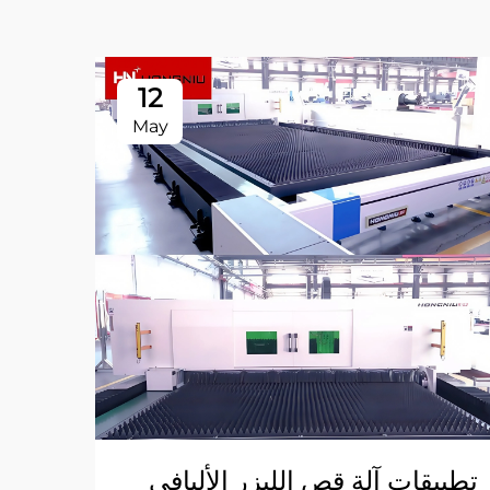
12
May
تطبيقات آلة قص الليزر الأليافي
لماذ