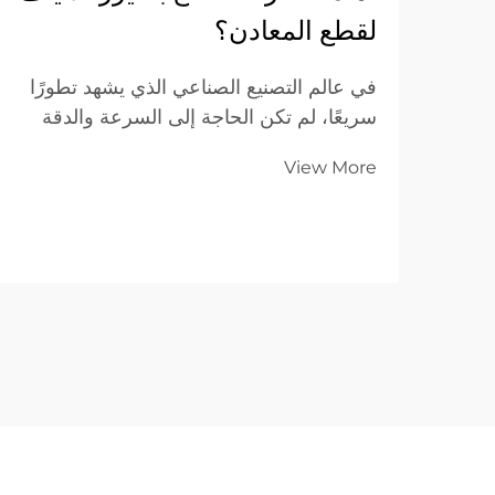
لقطع المعادن؟
في عالم التصنيع الصناعي الذي يشهد تطورًا
سريعًا، لم تكن الحاجة إلى السرعة والدقة
والكفاءة التكلفة أعلى من أي وقت مضى.
View More
وللمؤسسات التي تعمل في مجال تصنيع
المعادن ضمن نموذج الأعمال بين الشركات
(B2B)، يُعَدّ اختيار المعدات المناسبة قرارًا
استراتيجيًّا أساسيًّا...