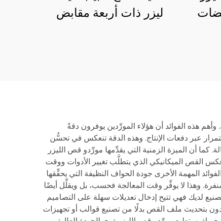
بضات
ليزر ذات أربعة مقابض
12035SN4 صناعية ثقيلة
هم هذه الفوائد أن هؤلاء المورِّدين يوفرون دقةً
ية لقص المواد أن تصل إليها، مما يسمح لك بتحقيق تحملات دقيقة جدًّا تصل إلى ±٠٫١ ملليمتر باستمرار عبر دفعات الإنتاج. وهذه الدقة تنعكس في تحسُّن
ما أن الميزة الزمنية التي يقدِّمها مورِّدو قص الليزر
عكس القص الميكانيكي الذي يتطلَّب تغيير الأدوات ووقت
الفوائد المهمة الأخرى جودة الحواف النظيفة التي يحقِّقها
لحاجة إلى عمليات التشطيب الثانوية مثل إزالة الحواف الحادة (Deburring) أو الصقل بالصنفرة. وهذا لا يوفِّر وقت المعالجة فحسب، بل ويقلِّل أيضًا
 التصنيع لديك فهي تتيح إدخال تعديلات سهلة على التصاميم
ّدون بتحديث ملف القص بدلًا من تصنيع قوالب أو تجهيزات
رى، إذ يستطيع مورِّدو قص الليزر ذوي الجودة العالية