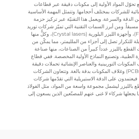
تحوّل المواد الأولية إلى مكونات دقيقة عبر قطاعات
نائية للشركات بمختلف أحجامها. وتتمثل المهمة الأساسية
الدقة والسرعة. ويعمل هذا التقنيّة عبر تركيز حزمة
سبقاً. ومن أبرز السمات التقنية التي تميّز شركات توريد
خدمات القطع بالليزر المحترفة امتلاكها لأحدث المعدات مثل أجهزة الليزر الغازية (CO2)، وأجهزة الليزر الأليافية (Fiber lasers)، وأجهزة الليزر البلورية (Crystal lasers)، وكلٌّ منها
ذه الشركات بأنظمة تحكم رقمي حاسوبية (CNC) متطورة تضمن دقةً قابلة للتكرار تصل إلى أجزاء من الملليمتر، مما يمكّن من
قطع بالليزر عدداً كبيراً من الصناعات، منها صناعة
هزة الطبية، وتصنيع النماذج الأولية المخصصة. ففي قطاع
 المكونات التوربينية والعناصر الإنشائية تحملات دقيقة
للغاية توفرها شركات القطع بالليزر. وتعتمد صناعة الإلكترونيات على هذه الشركات لإنشاء أنماط لوحات الدوائر الإلكترونية (PCBs) وغلاف المكونات بدقة بالغة. وتتعاون الشركات
 فيعتمدون على الدقة الاستيريلية التي تقدّمها شركات
طع بالليزر ليشمل مجموعة واسعة من المواد، مثل الفولاذ
ما يجعلها شركاء لا غنى عنهم للمصنّعين الذين يسعون إلى