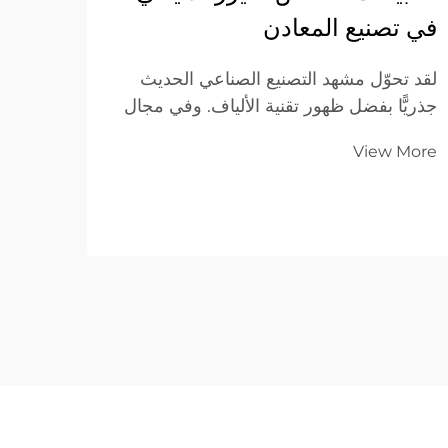
في تصنيع المعادن
باست
لقد تحوّل مشهد التصنيع الصناعي الحديث
الإنت
جذريًّا بفضل ظهور تقنية الألياف. وفي مجال
معالجة المعادن، يُعَدّ جهاز قطع الليزر بالألياف
في مش
View More
القمة في الكفاءة والدقة والتنوّع. وعلى
الانتق
عكس...
تحديد 
More
للشرك
تسليم
بنفس 
والاتس