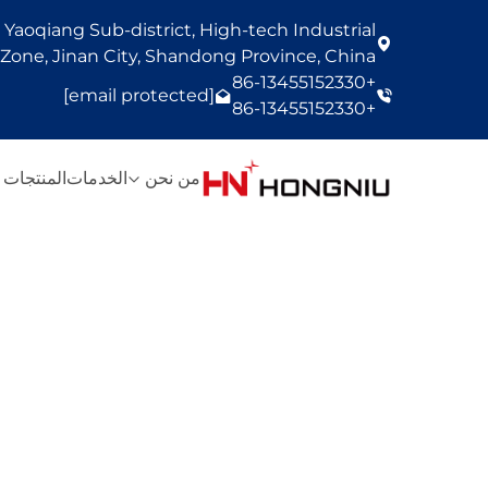
Yaoqiang Sub-district, High-tech Industrial
one, Jinan City, Shandong Province, China
+86-13455152330
[email protected]
+86-13455152330
من نحن
الخدمات
المنتجات