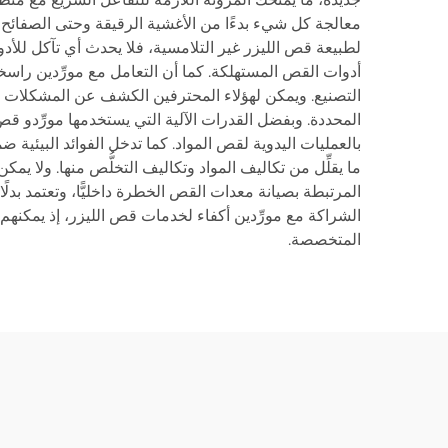
معالجة كل شيء بدءًا من الأغشية الرقيقة وحتى الصفائح الس
لطبيعة قص الليزر غير التلامسية، فلا يحدث أي تآكل للأدوا
أدوات القص المستهلكة. كما أن التعامل مع مورِّدين راسخ
التصنيع. ويمكن لهؤلاء المحترفين الكشف عن المشكلات الم
المحددة. وبفضل القدرات الآلية التي يستخدمها مورِّدو قص 
ما يقلِّل من تكاليف المواد وتكاليف التخلُّص منها. ولا 
المرتبطة بصيانة معدات القص الخطرة داخليًّا، وتعتمد بدلً
الشراكة مع مورِّدين أكفاء لخدمات قص الليزر، إذ يمكنهم 
المتخصصة.