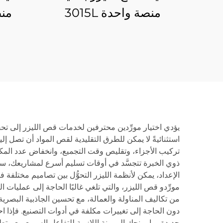
منصة واحدة 3015L
منص
يؤدي اختيار مورِّدين محترفين لخدمات قص الليزر إلى تحقي
تركيب الأجزاء، وتقليص وقت التجميع، وانخفاض عدد المكونات
ذوي الخبرة تتجسَّد في أوقات تسليم أسرع لمشاريعك، سوا
الإعداد، يمكن لأنظمة الليزر التحوُّل بين تصاميم مختلفة فو
من تكاليف المناولة والعمالة، مع تحسين الجاذبية البصرية ل
دون الحاجة إلى تغييرات مكلفة في أدوات التصنيع. فإذا ا
جديدة، ما يمنحك المرونة اللازمة للتفاعل السريع مع متطلب