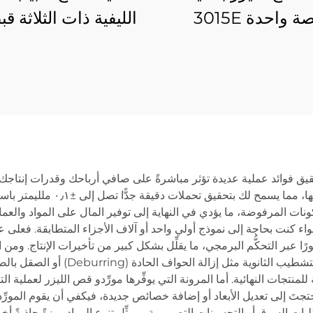
ة واحدة 3015E
الليفية ذات الثلاثة ق
6012SN3
ق فوائد عملية عديدة تؤثر مباشرةً على صافي أرباحك وقدرات إنتاجك. وأ
استثنائيةً لا يمكن للطرق التقليد
 المرفوضة، ما يؤدي في النهاية إلى توفير المال على المواد والعمالة. ك
ء كنت بحاجة إلى نموذج أولي واحد أو آلاف الأجزاء المتطابقة. فعلى 
رًا عبر التحكُّم البرمجي، ما يقلِّل بشكل كبير من تأخيرات الإنتاج. ومن 
مورِّدو قص الليزر، والتي تلغي غالبًا ا
لمنتجات النهائية. أما المرونة التي يوفِّرها مورِّدو قص الليزر لعملية
حتجتَ إلى تعديل الأبعاد أو إضافة خصائص جديدة، فيكفي أن يقوم المورِ
ات السوق أو التحسينات التصميمية. ويمثِّل تنوع المواد ميزةً جاذبةً أخ