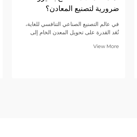
ضرورية لتصنيع المعادن؟
في عالم التصنيع الصناعي التنافسي للغاية،
تُعَد القدرة على تحويل المعدن الخام إلى
مكونات عالية الدقة حجر الزاوية في النجاح.
View More
ومع اتجاه الصناعات العالمية نحو تصاميم أكثر
تعقيدًا ودورات إنتاج أقصر، فإن تقنية الليزر...