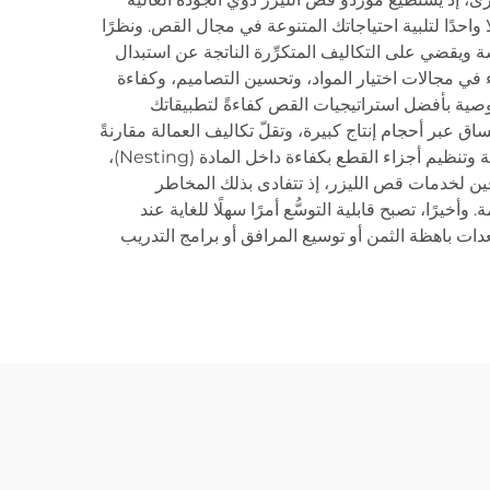
واحدًا لتلبية احتياجاتك المتنوعة في مجال القص. ونظرًا
سة ويقضي على التكاليف المتكرِّرة الناتجة عن استبدال
 في مجالات اختيار المواد، وتحسين التصاميم، وكفاءة
وصية بأفضل استراتيجيات القص كفاءةً لتطبيقاتك
ق عبر أحجام إنتاج كبيرة، وتقلّ تكاليف العمالة مقارنةً
بالعمليات اليدوية لقص المواد. كما تدخل الفوائد البيئية ضمن المزايا المهمة، إذ ينتج قص الليزر هدرًا محدودًا جدًّا بفضل دقته العالية وتنظيم أجزاء القطع بكفاءة داخل المادة (Nesting)،
رفين لخدمات قص الليزر، إذ تتفادى بذلك المخاطر
رًا، تصبح قابلية التوسُّع أمرًا سهلًا للغاية عند
عدات باهظة الثمن أو توسيع المرافق أو برامج التدريب