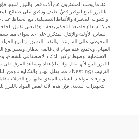
عندما يبحث المشترون عن آلات قص بالليزر للبيع، فإنه
بالليزر للبيع لتوفير قصٍّ نظيف ودقيق على صفائح المع
والثقوب الصغيرة والأنماط التفصيلية، مع الحفاظ على ج
بحركة شعاع خاضعة للتحكم بدقة. وهذا يعني تقليل الحاجة 
النماذج الأولية والإنتاج المتكرر على حد سواء، مما 
المحيطي عالي السرعة، والثقب الدقيق، وتلميع الحواف ع
المهام، وتجميع عدة مهام في قائمة انتظار، وتغيير نوع ا
الاستجابة، وضبط تركيز الذكاء الاصطناعي للشعاع، ومرا
بالليزر للبيع لأنها تقلل وقت الإعداد وتساعد الفرق على
الترتيب (Nesting)، مما يقلل الهدر والت
والوفاء بمواعيد التسليم المتفق عليها مع العملاء بتق
التجهيزات البيعية، فإن هذه الآلة لقص المواد بالليزر