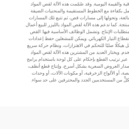
 والقيمة اليومية. وقد صُمّمت هذه الآلة لقص المواد
تعامل بكفاءة مع الخطوط المستقيمة والمنحنيات الضيقة
شائعة، وتحولها إلى مسارات قص، ثم تتبع تلك المسارات
ة. كما تدعم هذه الآلة لقص المواد بالليزر للبيع أعمال
تطلبات الإنتاج. وتشمل الوظائف الأساسية فيها: القص
نقطاع التيار الكهربائي. ويمكن للمشغلين حفظ إعدادات
ل هيكلًا صلبًا للتحكم في الاهتزازات، ونظام حركة سريع
دم. ويختار العديد من المشترين هذه الآلة لقص المواد
اد عبر ترتيب القطع بإحكام على كل لوحة باستخدام برامج
ركات على إصدار العروض السعرية بشكل أسرع، وإنتاج قطع أنظف،
ة، أو الألواح الزخرفية، أو مكونات الآلات، أو وحدات
 لكلٍّ من المستخدمين الجدد والمحترفين على حد سواء.