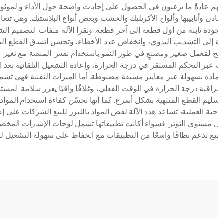
م عادةً ما يرغبون في الحصول على إجابات واضحة حول الأداء والموثوقية
ادن وأنابيبها وألواح الأكريليك والخشب وبعض أنواع البلاستيك. وهي ت
ودة ثابتة من أول قطعة إلى آخر قطعة. وتقرأ الآلة ملفات التصميم ال
إلى التشذيب اليدوي، وانخفاض عدد الأخطاء، وتحسن اتساق القطع المنتج
يسمح لمَعمل صغير ومصنعٍ في طور النمو باستخدام نفس المنصة مع تغير م
بر التحكم المستقر في درجة الحرارة، وإعادة التشغيل التلقائية بعد ا
لمادة بسهولة عبر معايير مسبقة مضبوطة. أما الميزات التقنية فهي تشم
قبة درجة الحرارة في الوقت الفعلي، وغلافًا واقيًا يعزز سلامة المستخ
 تسليم القطع المنتهية بشكل أسرع. كما أنها تحسّن كفاءة استخدام المو
كاليف. ومن الناحية العملية، تساعد هذه الآلة لقص المواد بالليزر للبيع الش
ليل مستوى التوتر. فسواء أكانت تطبيقاتها تشمل لوحات الإشارات المخصص
 للبيع تدعم نطاقًا واسعًا من التطبيقات مع الحفاظ على سهولة التشغيل