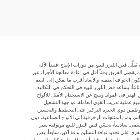
2000HC
لِّل قص الليزر للبيع من دورات الإنتاج. فتبدأ الآلة
يقضِي الفريق وقتاً أقل في إعادة معالجة الأجزاء غير
فتكون الحواف أنظف، والأبعاد أقرب ما يمكن إلى القيم
ثالثاً، يساعد قص الليزر للبيع في التحكم في التكاليف
هدر في المواد. وينتج عن الاستخدام الأمثل للألواح
يع عملية تدريب القوى العاملة. فواجهة التشغيل
وظفين ذوي الخبرة التركيز على التخطيط والتحسين
ائم، ومن المنتجات الزخرفية إلى الألواح الصناعية، دون
وسمي. سادساً، يحسّن قص الليزر للبيع موثوقية سير
فرق على تحديد نوافذ التسليم بدقة أكبر. سابعاً، يعزز
لتي تنبيه المشغلين قبل أن تتفاقم المشكلات البسيطة