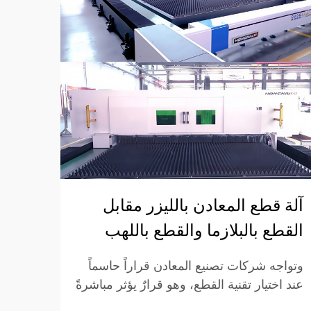
كيف 
اللح
أصبحت
آلة قطع المعادن بالليزر مقابل
الحدي
القطع بالبلازما والقطع باللهب
ويجب 
More
وتواجه
وتواجه شركات تصنيع المعادن قراراً حاسماً
في ال
عند اختيار تقنية القطع، وهو قرارٌ يؤثر مباشرةً
الدقة 
على كفاءة الإنتاج وجودة الأجزاء والتكاليف