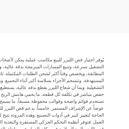
والأ
م
يُوفِر اختيار قص الليزر للبيع مكاسب عملية يمكن لأصحاب الأ
التشغيل بسرعة، وتتبع المسارات المبرمجة بدقة عالية، وت
المطابقة، ويخصص وقتاً أكثر لشحن الطلبات المكتملة. ثاني
المستهدفة، وتنسجم الأجزاء بسلاسة أكبر أثناء التجميع. وه
التشغيلية. وبما أن شعاع الليزر يقطع بدقة عالية، يستطيع
خفض مباشر في تكلفة كل قطعة، ما يحمي هامش الربح سواء 
تستخدم قوائم واضحة وقوالب محفوظة مسبقاً، ما يسمح ل
عوضاً عن الإشراف المستمر. خامساً، يدعم قص الليزر للبيع
الحاجة لتغيير كبير في أدوات التصنيع. وهذه المرونة تتي
العمل. فتوفر أنظمة التحكم الحركي المستقرة والتغذية الراج
قص الليزر للبيع السلامة في مكان العمل عبر مناطق القط