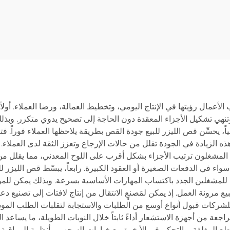
نابيب، منصة تبادل
3015LR
غلقة 3015HR
عمال رؤيتها في الإنتاج اليومي، وتخطيط العمالة، ورضا العملاء. أولاً، يُق
نهي تشكيل الأجزاء المعقدة دون الحاجة إلى تصحيح يدوي متكرر. وبذلك 
اً، يحسِّن قص الليزر للبيع جودة القص بطريقة يلاحظها العملاء فوراً. 
ذه الزيادة في الجودة تقلل من حالات الإرجاع وتعزز الثقة لدى العملاء. 
 المشغلون ترتيب الأجزاء بشكل أقرب على اللوح المعدني، مما يقلل من ال
في الدفعات الصغيرة أو العقود الكبيرة. رابعاً، يبسّط قص الليزر للب
لمشغلين الجدد باكتساب المهارات الأساسية بسرعة. وبذلك يمكن للم
 مرونة العمل. إذ يمكن لمَصنعٍ الانتقال من إنتاج لافتات إلى تصنيع دع
ح للشركات قبول أنواع أوسع من الطلبات والاستجابة لتقلبات الطلب الم
عة من أجهزة الاستشعار أداءً ثابتاً خلال النوبات الطويلة، ما يساعد ال
ع المغلقة، والتحكم في الأبخرة مع خيارات السحب، وأنظمة المراقبة ا