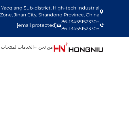
Yaoqiang Sub-district, High-tech Industrial
one, Jinan City, Shandong Province, China
+86-13455152330
[email protected]
+86-13455152330
من نحن
الخدمات
المنتجات