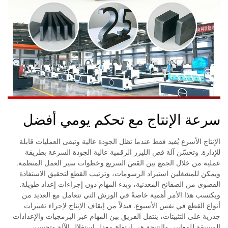
سرعة الإنتاج مع تحكم يومي أفضل
الإنتاج الأسرع يُفيد فقط عندما تظل الجودة عالية وتبقى العمليات قابلة
للإدارة. وتحسّن آلة قص الليزر الرقمية عالية الجودة السرعة بطريقة
عملية من خلال الجمع بين القص السريع وخطوات سير العمل المنظمة.
ويمكن للمشغلين استيراد الرسومات، وترتيب القطع لتحقيق الاستفادة
القصوى من الصفائح المعدنية، وبدء المهام دون إجراءات إعداد طويلة.
ويكتسب هذا الأمر أهمية خاصةً في الورش التي تتعامل مع العديد من
أنواع القطع في نفس الأسبوع. فبدلاً من إيقاف الإنتاج لإجراء تغييرات
جذرية على التثبيتات، ينتقل الفريق بين المهام عبر البرمجيات والإعدادات
المسبقة للمعايير. والنتيجة هي ارتفاع معدل استغلال الآلة وتحسين