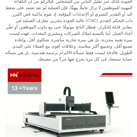
الجودة كذلك عبر تقليل التباين بين المشغلين. فبالرغم من أن الكفاءة
المهنية للموظفين لا تزال عاملًا مهمًّا، فإن العملية لم تعد تعتمد على ضغط
اليد أو التقدير البصري أو الإعدادات المؤقتة. إذ تقوم ماكينة قص الليزر
ذات التحكم العددي (CNC) عالية الجودة بتخزين معارف العملية في
معايير قابلة للتكرار، فيظل الناتج موثوقًا حتى مع تناوب الموظفين أو تغيُّر
أعباء العمل. أما بالنسبة لملاك الشركات ومشتري المعدات، فهذه ليست
ميزة تقنية مجردة، بل هي ميزة تجارية مباشرة: شكاوى أقل، وإعادة
تصنيع أقل، وتجميع أكثر سلاسة، وعلاقات أقوى مع العملاء على المدى
الطويل. فالدقة ليست فقط مسألة الالتزام برسمة هندسية، بل هي مسألة
حماية سمعتك في كل مرة يخرج فيها جزءٌ من مصنعك.