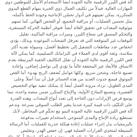
آلة قص الليزر الرقمية عالية الجودة أيضاً الاستخدام الأمثل للموظفين ذوي
المهارات العالية. فبدلاً من تكليف العمال ذوي الخبرة بمهام القطع اليدوي
المتكررة، يمكن تعيينهم في أدوار تحسّن الإنتاجية وجودة الخط بأكمله،
مثل تحسين العمليات، أو مراقبة التجميع، أو الفحص النهائي. كما تسهم
موثوقية المعدات في تحقيق العائد أيضاً. فتوفر أنظمة الحركة المستقرة،
والتحكم المتسق في شعاع الليزر، وميزات مراقبة الماكينة، تقليل
التوقفات غير المتوقعة التي قد تعرقل الشحنات الموعودة. وبذلك، يؤدي
انخفاض عدد مقاطعات التشغيل إلى تخطيط أفضل، وسيولة نقدية أكثر
سلاسة، وثقة أقوى لدى العملاء في التزاماتك التسليمية. كما يمكن لآلة
قص الليزر الرقمية عالية الجودة أن تقلل التكاليف الخفية المرتبطة بعدم
الاتساق. فالأبعاد غير المحققة غالباً ما تؤدي إلى تواصل إضافي، وإعادة
تصنيع عاجلة، وشحن سريع، وكلها عوامل تُضعف الربح بهدوء. أما القص
الموثوق فيمنع حدوث العديد من هذه الخسائر قبل أن تبدأ أصلاً. وعلى
المدى الطويل، تزداد مرونة العمل أيضاً. إذ يمكنك تنفيذ مهام التخصيص
القصيرة، وتصنيع النماذج الأولية، والإنتاج المتكرر ضمن منصة واحدة، مما
يوسع فرص الإيرادات دون الحاجة إلى تعدد أنواع المعدات. وهذه القدرة
على التكيّف ذات قيمة كبيرة عندما يتغير الطلب السوقي بسرعة. وتدعم
آلة قص الليزر الرقمية عالية الجودة النمو مع تحكّمٍ في المخاطر، لأنك
تستطيع زيادة الإنتاج والمدى المنتوجي باستخدام تغييرات مدفوعة
بالبرمجيات بدل إجراء عمليات إعادة هيكلة جذرية للعمليات. أما الرسالة
البسيطة لمتخذِي القرارات العملية فهي: إن خفض الهدر، وتقليص
التعديلات، والاستخدام الأمثل للعمالة، وتحقيق إنتاجٍ أكثر انتظاماً، كل ذلك