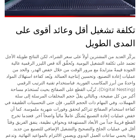
تكلفة تشغيل أقل وعائد أقوى على
المدى الطويل
يركّز العديد من المشترين أولاً على سعر الشراء، لكن النتائج طويلة الأجل
تعتمد على تكلفة التشغيل اليومية. وتُحقِّق آلة قص الليزر الرقمية عالية
الجودة قيمةً متزايدةً مع مرور الوقت من خلال خفض الهدر، والحد من
عمليات إعادة التصنيع، وتحسين إنتاجية العمالة. ويُعد كفاءة استهلاك المواد
واحدةً من أبرز المكاسب الفورية. فباستخدام تقنية الترتيب الرقمي
(Digital Nesting)، تُرتَّب القطع على الصفائح بحيث تُستخدَم مساحة
أكبر من كل صفيحة، وبالتالي يقلّ حجم المخلفات المرسلة إلى سلة
المهملات. وفي المهام ذات الحجم الكبير، فإن حتى التحسينات الطفيفة في
كفاءة استخدام الصفائح تتراكم لتحقق وفورات شهرية ملموسة. كما أن
خفض عمليات إعادة التصنيع يُشكّل عاملاً مالياً واضحاً آخر. فعندما تخرج
القطع قريبةً جداً من الأبعاد المستهدفة وبحوافٍ نظيفة، ينفق الفريق وقتاً
أقل في عمليات الجلخ والتصحيح والتشغيل الإضافي للتصنيع من جديد.
وهذا يحمي ساعات العمل اليدوي ويضمن الالتزام بالمواعيد النهائية. وتدعم