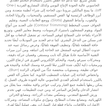
بشكلٍ سريع. كما تدعم آلة القص بالليزر باستخدام التحكم العددي
الحاسوبي عالية الجودة الإنتاج اليومي وكذلك المشاريع الفردية (One-
off)، ما يمنح المالكين مرونةً دون الحاجة إلى شراء أنظمة متعددة. ومن
أبرز الوظائف الرئيسية لها: القص المستقيم، والمنحنيات، والزوايا الحادة،
والثقوب، وأنماط الشقوق (Slots)، ووضع العلامات النصية، وتقليم
الحواف حسب المخطط (Contour Trimming) على العديد من أنواع
المواد. ويقوم المشغلون باستيراد الرسومات، وضبط معايير القص، وتوزيع
الأجزاء بكفاءة على الصفائح لتوفير المساحة، ثم تشغيل الدفعات مع أقل
قدر ممكن من التدخل البشري. كما تدعم العديد من الموديلات أيضًا تحديد
حافة القطعة تلقائيًّا، وتنظيف الفوهة تلقائيًّا، وعرض رسائل تنبيه عند
حدوث أعطال لتوجيه المشغل عند الحاجة إلى انتباهه. ومن أبرز ميزات
التقنية الأساسية عادةً: هيكل آلة ثابت ومستقر، وقضبان حركة دقيقة،
ومحركات سيرفو رقمية، والتحكم الإلكتروني الفوري في ارتفاع الليزر،
وبرمجيات ذكية تُكيِّف شدة الليزر تبعًا للسرعة وسمك المادة. والنتيجة هي
حواف نظيفة، ومستويات منخفضة جدًّا من الحواف الزائدة (Burr)،
وانخفاض الحاجة إلى عمليات التشطيب الثانوية. كما تحسِّن آلة القص
بالليزر باستخدام التحكم العددي الحاسوبي عالية الجودة ظروف العمل، إذ
يمكن ربطها بأنظمة جمع الغبار وتركيب حواجز واقية مغلقة، مما يقلل من
انتشار الدخان والتعرُّض المباشر له. ومن حيث التطبيقات، فهي تخدم
ورش التصنيع المعدني، ومصنِّعي معدات الزراعة، ومصانع الخزائن
الكهربائية، ومصانع معدات المطابخ، ومورِّدي مكونات المصاعد، وشركات
الإشارات واللافتات، وإنتاج قطع غيار السيارات. وهي عمليةٌ أيضًا لفرق