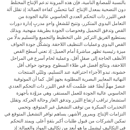
بالنسبة للمصانع النامية، فإن هذه المرونة تدعم الإنتاج المختلط
دون التضحية بمعدل الإنتاج. كما تتحسَّن كفاءة العمالة: إذ تقلل آلة
قص الليزر ذات التحكم العددي الحاسوبي عالية الجودة من
التعامل اليدوي المتكرر، وتتيح لمُشغلٍ واحدٍ مدربٍ إدارة دورات
القص وتدفق التحميل وفحوصات الجودة بطريقة منهجية. وبذلك
يستطيع الفريق التركيز على التخطيط والتجميع والتسليم بدلًا من
القص اليدوي وعمليات التنظيف اللاحقة. وتشكِّل جودة الحواف
ميزة رئيسية تظهر مباشرةً أمام العميل: إذ تعني أسطح القص
الأنظف الحاجة إلى صقلٍ أقل، وعملية لحام أسرع في المراحل
اللاحقة، ونتائج أفضل في طلاء السطوح. وبوجود حواف أقل
خشونة، تبدو الأجزاء احترافية عند التسليم، وتلبّي المنتجات
النهائية المعايير البصرية المطلوبة بجهدٍ أقل. كما أن الموثوقية
عنصرٌ مهمٌّ أيضًا: فقد صُمِّمت آلة قص الليزر ذات التحكم العددي
الحاسوبي عالية الجودة للعمل المستقر، وهي مزوَّدة بأجهزة
استشعار تراقب ارتفاع الليزر وتدفق الغاز وحالة الحركة. وتقلل
التحذيرات المبكرة من توقف التشغيل غير المتوقع، وتحمي
التزامات الإنتاج. وبمرور الأشهر، يساهم توافر التشغيل المتوقع في
تمكين الشركات من قبول طلبات أكبر بثقةٍ أعلى. ويمتد التحكم
في التكاليف ليشمل ما هو أبعد من تكاليف المواد والعمالة: إذ