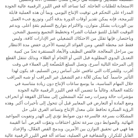
الاستجابة للطلبات العاجلة. كما تساعد آلة قص الليزر الرقمية عالية الجودة
المدراء على التحكم في توقيت الإنتاج اليومي. وبما أن هذه العملية قابلة
للبرمجة، فإنه يمكن تقدير أوقات الدورة بدقة أكبر، وتوزيع عبء العمل
بين الورديات بشكل متوازن، والالتزام بتواريخ التسليم بثقةٍ أعلى. ويدعم
التوقيت القابل للتنبؤ عمليات الشراء وتخطيط التجميع وتنسيق الشحن.
وباختصار، فإنها تقلل من الاحتكاك التشغيلي عبر الإدارات كافة، وليس
فقط عند محطة القص. ومن الفوائد الرئيسية الأخرى خفض مدة الانتظار
بين مراحل المعالجة. فالقص النظيف والأبعاد المستقرة تحدّ من كمية
التعديل اليدوي المطلوبة قبل الثني أو اللحام أو الطلاء. وبذلك تنتقل القطع
إلى المرحلة التالية أسرع، وتصل السلع المُصنَّعة إلى العملاء في وقت
أقرب. وللشركات التي تنافس على أساس زمن التسليم، قد يكون لهذا
التأثير حاسماً. كما يمكن للآلة دعم التشغيل غير المراقب أو شبه المراقب
خلال المهام المناسبة، ما يوسع ساعات الإنتاج دون زيادة متناسبة في
تكلفة العمالة. وغالباً ما تتضمن آلة قص الليزر الرقمية عالية الجودة
مؤشرات حالة وميزات رصد تُنبِّه المشغلين إلى مشاكل الفوهة أو انحراف
وضع المادة أو التعارض في المعايير قبل أن تتحول إلى تأخيرات أكبر. وهذه
الرؤية المبكرة تحافظ على معدل الإنتاج وتساعد الفرق على حل
المشكلات بسرعة. فالسرعة دون ضوابط تؤدي إلى الهدر وتفويت المواعيد
النهائية. والضوابط دون سرعة تخلق اختناقات وتفوّت الفرص. أما القيمة
هنا فهي في تحقيق التوازن بين الأمرين. وبدمج القص الفعّال، والإعداد
القابل للتكرار، والشفافية في العملية، تساعد آلة قص الليزر الرقمية عالية