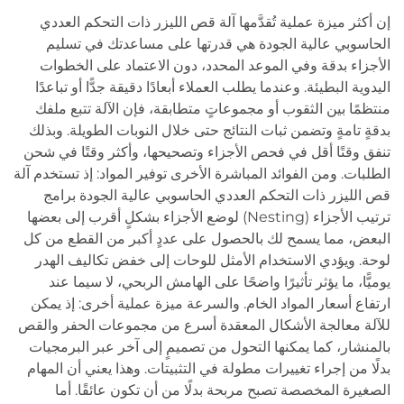
إن أكثر ميزة عملية تُقدَّمها آلة قص الليزر ذات التحكم العددي
الحاسوبي عالية الجودة هي قدرتها على مساعدتك في تسليم
الأجزاء بدقة وفي الموعد المحدد، دون الاعتماد على الخطوات
اليدوية البطيئة. وعندما يطلب العملاء أبعادًا دقيقة جدًّا أو تباعدًا
منتظمًا بين الثقوب أو مجموعاتٍ متطابقة، فإن الآلة تتبع ملفك
بدقةٍ تامةٍ وتضمن ثبات النتائج حتى خلال النوبات الطويلة. وبذلك
تنفق وقتًا أقل في فحص الأجزاء وتصحيحها، وأكثر وقتًا في شحن
الطلبات. ومن الفوائد المباشرة الأخرى توفير المواد: إذ تستخدم آلة
قص الليزر ذات التحكم العددي الحاسوبي عالية الجودة برامج
ترتيب الأجزاء (Nesting) لوضع الأجزاء بشكلٍ أقرب إلى بعضها
البعض، مما يسمح لك بالحصول على عددٍ أكبر من القطع من كل
لوحة. ويؤدي الاستخدام الأمثل للوحات إلى خفض تكاليف الهدر
يوميًّا، ما يؤثر تأثيرًا واضحًا على الهامش الربحي، لا سيما عند
ارتفاع أسعار المواد الخام. والسرعة ميزة عملية أخرى: إذ يمكن
للآلة معالجة الأشكال المعقدة أسرع من مجموعات الحفر والقص
بالمنشار، كما يمكنها التحول من تصميمٍ إلى آخر عبر البرمجيات
بدلًا من إجراء تغييرات مطولة في التثبيتات. وهذا يعني أن المهام
الصغيرة المخصصة تصبح مربحة بدلًا من أن تكون عائقًا. أما