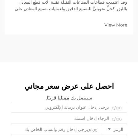
وقد اعتمدت قطاعات الصناعات الثقيلة تقنية آلات قطع المعادن
بالليزر كحلٍّ تحويليٍّ للتصنيع الدقيق ولعمليات تصنيع المعادن على
نطاق واسع. وتوفِّر هذه الأنظمة المتقدمة دقةً وكفاءةً ومرونةً غير
مسبوقة...
View More
احصل على عرض سعر مجاني
سيتصل بك ممثلنا قريبًا.
0/100
0/100
الرمز
0/100