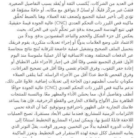
في العديد من الشركات، يُكتسب الثقة أو يُفقَد بسبب التفاصيل الصغيرة.
فثقبٌ غير مركّز قليلًا، أو لسانٌ لا يتوافق مع مكانه، أو حافةٌ مشوّهةٌ قد
تؤدي إلى تأخير عملية التجميع وتُضعف ثقة العملاء. وهنا بالضبط تُحقِّق
ماكينة قص الليزر ذات التحكم العددي (CNC) عالية الجودة قيمةً حقيقيةً.
فهي تتبع الهندسة المبرمجة بدقةٍ عبر تحكُّمٍ ثابتٍ في الحركة، بحيث
يعكس كل جزء الشكل والحجم والتباعد المقصودين بدقةٍ. وبدلًا من
الاعتماد على وضع العلامات يدويًّا أو إجراء تعديلات متكررة، يقوم فريقك
بتحميل الملف الصحيح وتشغيل عملية خاضعة للرقابة تُنتج نتائج متجانسةً
عبر الدفعات المختلفة. وهذه الاتساقية لها آثار عمليةٌ ملموسةٌ منذ اليوم
الأول: ففرق التجميع تقضي وقتًا أقل في إجبار الأجزاء على الانطباق أو
إعادة حفر الثقوب، وفرق اللحام تقضي وقتًا أقل في تصحيح الفراغات،
وفرق الفحص تلاحظ عددًا أقل من الأجزاء الراسلة. كما يتلقى العملاء
مكوناتٍ تناسب أنظمتهم دون الحاجة إلى تعديلات إضافية. علاوةً على ذلك،
تدعم ماكينة قص الليزر ذات التحكم العددي (CNC) عالية الجودة حوافًا
أنظف وتفاصيل أدق، مما يحسّن الأداء والمظهر معًا. وبالنسبة للمنتجات
الظاهرة مثل الألواح والغلاف الخارجي والقطع الزخرفية، فإن هذا يساعد
علامتك التجارية على الظهور باحترافيةٍ وموثوقيةٍ. كما أن الدقة تحمي
الالتزامات الزمنية للمشاريع: فعندما تبقى الأبعاد مستقرةً، تصبح العمليات
اللاحقة قابلةً للتنبؤ بها، ويمكن لمدراء المشاريع التخطيط استنادًا إلى
أوقات الدورة الفعلية بدلًا من التخمين. وبمرور الوقت، يقلّ التوتر الذي
يعانيه التشغيل ككل نتيجة لهذه الاستقرار في التخطيط. وتعزز الماكينة