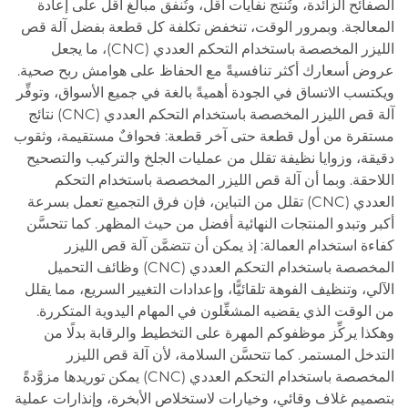
الصفائح الزائدة، وتُنتج نفايات أقل، وتُنفق مبالغ أقل على إعادة
المعالجة. وبمرور الوقت، تنخفض تكلفة كل قطعة بفضل آلة قص
الليزر المخصصة باستخدام التحكم العددي (CNC)، ما يجعل
عروض أسعارك أكثر تنافسيةً مع الحفاظ على هوامش ربح صحية.
ويكتسب الاتساق في الجودة أهميةً بالغة في جميع الأسواق، وتوفِّر
آلة قص الليزر المخصصة باستخدام التحكم العددي (CNC) نتائج
مستقرة من أول قطعة حتى آخر قطعة: فحوافٌ مستقيمة، وثقوب
دقيقة، وزوايا نظيفة تقلل من عمليات الجلخ والتركيب والتصحيح
اللاحقة. وبما أن آلة قص الليزر المخصصة باستخدام التحكم
العددي (CNC) تقلل من التباين، فإن فرق التجميع تعمل بسرعة
أكبر وتبدو المنتجات النهائية أفضل من حيث المظهر. كما تتحسَّن
كفاءة استخدام العمالة: إذ يمكن أن تتضمَّن آلة قص الليزر
المخصصة باستخدام التحكم العددي (CNC) وظائف التحميل
الآلي، وتنظيف الفوهة تلقائيًّا، وإعدادات التغيير السريع، مما يقلل
من الوقت الذي يقضيه المشغِّلون في المهام اليدوية المتكررة.
وهكذا يركِّز موظفوكم المهرة على التخطيط والرقابة بدلًا من
التدخل المستمر. كما تتحسَّن السلامة، لأن آلة قص الليزر
المخصصة باستخدام التحكم العددي (CNC) يمكن توريدها مزوَّدةً
بتصميم غلاف وقائي، وخيارات لاستخلاص الأبخرة، وإنذارات عملية