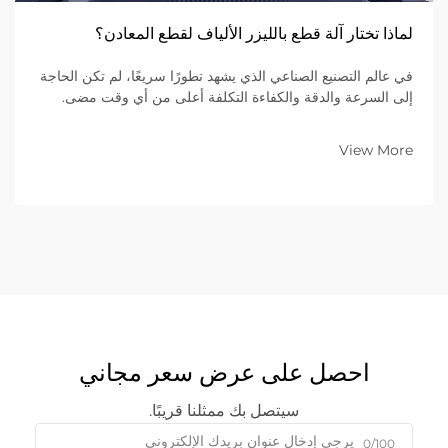
لماذا تختار آلة قطع بالليزر الألياف لقطع المعادن؟
في عالم التصنيع الصناعي الذي يشهد تطورًا سريعًا، لم تكن الحاجة
إلى السرعة والدقة والكفاءة التكلفة أعلى من أي وقت مضى.
وللمؤسسات التي تعمل في مجال تصنيع المعادن ضمن نموذج
الأعمال بين الشركات (B2B)، يُعَدّ اختيار المعدات المناسبة قرارًا
View More
استراتيجيًّا أساسيًّا...
احصل على عرض سعر مجاني
سيتصل بك ممثلنا قريبًا.
0/100