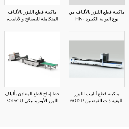
ماكينة قطع الليزر بالألياف من
ماكينة قطع الليزر بالألياف
نوع البوابة الكبيرة HN-
المتكاملة للصفائح والأنابيب،
14032LM
منصة تبادل مغلقة 3015GAR
ماكينة قطع أنابيب الليزر
خط إنتاج قطع المعادن بألياف
الليفية ذات القبضتين 6012R
الليزر الأوتوماتيكي 3015GU
مع تغذية من البكرة