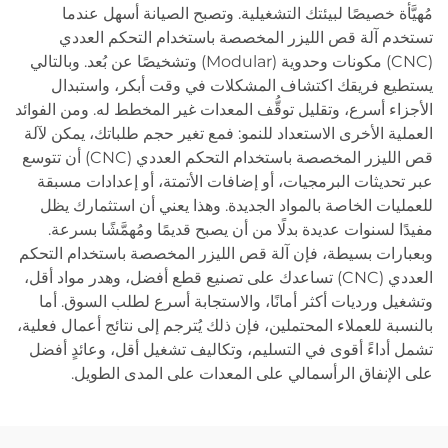
مُهيَّأة خصيصًا لبيئتك التشغيلية. وتصبح الصيانة أسهل عندما
تستخدم آلة قص الليزر المخصصة باستخدام التحكم العددي
(CNC) مكونات وحدوية (Modular) وتشخيصًا عن بُعد. وبالتالي
يستطيع فريقك اكتشاف المشكلات في وقت أبكر، واستبدال
الأجزاء أسرع، وتقليل توقُّف المعدات غير المخطط له. ومن الفوائد
العملية الأخرى الاستعداد للنمو: فمع تغير حجم طلباتك، يمكن لآلة
قص الليزر المخصصة باستخدام التحكم العددي (CNC) أن تتوسع
عبر تحديثات البرمجيات، أو إضافات الأتمتة، أو إعدادات مسبقة
للعمليات الخاصة بالمواد الجديدة. وهذا يعني أن استثمارك يظل
مفيدًا لسنوات عديدة بدلًا من أن يصبح قديمًا ومُهمَّشًا بسرعة.
وبعبارات بسيطة، فإن آلة قص الليزر المخصصة باستخدام التحكم
العددي (CNC) تساعدك على تصنيع قطع أفضل، وهدر مواد أقل،
وتشغيل ورديات أكثر أمانًا، والاستجابة أسرع لطلب السوق. أما
بالنسبة للعملاء المحتملين، فإن ذلك يُترجم إلى نتائج أعمال فعلية،
تشمل أداءً أقوى في التسليم، وتكاليف تشغيل أقل، وعائدٍ أفضل
على الإنفاق الرأسمالي على المعدات على المدى الطويل.