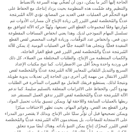
الحاجة إليها أكبر ما يمكن، دون أن تُضحِّي بهذه السرعة بالانضباط
والتنظيم. وقد صُمِّمت هذه المنظومة بحيث يزداد إنتاجك مع الحفاظ على
قوة التحكُّم في العمليات. ففي العديد من المصانع، تؤدي الآلة المُبرمَجة
عدديًّا والمُخصَّصة لقص الليزر إلى زيادة الإنتاج لأن مسارات الأدوات تتم
مُوازنتها وفقًا لمجموعات القطع التي تصنعها، وتُهيَّأ حركة الآلة لتتوافق مع
تسلسل المهام النموذجي لديك. وهذا يعني انخفاض المسافات المقطوعة
دون قص، وانخفاض عدد التوقُّفات، وزيادة الوقت المخصص لقص القطع
المفيدة فعليًّا. ويتجلى هذا القيمة جليًّا في العمليات اليومية. إذ يمكن للآلة
المُبرمَجة عدديًّا والمُخصَّصة لقص الليزر قص قطع الغيار العاجلة،
والكميات المنتظمة من الإنتاج، والطلبات المختلطة من العملاء، كل ذلك
في وردية واحدة وبحدٍّ أقل من الاضطرابات. كما تتيح مكتبات الإعداد
السريع والتبديل التلقائي للمعايير للآلة المُبرمَجة عدديًّا والمُخصَّصة لقص
الليزر الانتقال من مهمة إلى أخرى دون الحاجة إلى تعديلات يدوية طويلة.
ونتيجةً لذلك، يستطيع فريقك التعامل مع التغييرات المتأخرة في الطلبات
بهدوءٍ أكبر، والحفاظ على الالتزامات المتعلقة بالتسليم سليمةً. كما تدعم
الآلة المُبرمَجة عدديًّا والمُخصَّصة لقص الليزر تدفق العمل المستقر عند
ربطها بالعمليات السابقة واللاحقة لها. ويمكن تنسيق بيانات تحميل المواد،
وفرز القطع بعد القص، وقوائم المهام، بحيث تظهر الاختناقات مبكرًا
ويمكن تصحيحها قبل أن تؤثِّر سلبًا على الإنتاج. وبذلك لا يقتصر دور المدراء
على الاستجابة للمفاجآت، بل يستخدمون الآلة المُبرمَجة عدديًّا والمُخصَّصة
لقص الليزر كمحرِّك إنتاجٍ يمكن التنبؤ بأدائه. وهناك أيضًا ميزة تتعلق