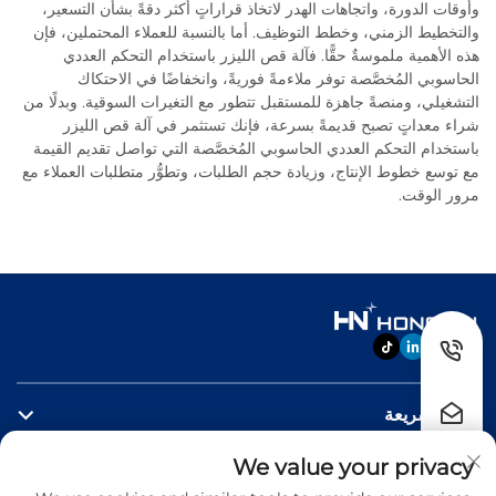
وأوقات الدورة، واتجاهات الهدر لاتخاذ قراراتٍ أكثر دقةً بشأن التسعير،
والتخطيط الزمني، وخطط التوظيف. أما بالنسبة للعملاء المحتملين، فإن
هذه الأهمية ملموسةٌ حقًّا. فآلة قص الليزر باستخدام التحكم العددي
الحاسوبي المُخصَّصة توفر ملاءمةً فوريةً، وانخفاضًا في الاحتكاك
التشغيلي، ومنصةً جاهزة للمستقبل تتطور مع التغيرات السوقية. وبدلًا من
شراء معداتٍ تصبح قديمةً بسرعة، فإنك تستثمر في آلة قص الليزر
باستخدام التحكم العددي الحاسوبي المُخصَّصة التي تواصل تقديم القيمة
مع توسع خطوط الإنتاج، وزيادة حجم الطلبات، وتطوُّر متطلبات العملاء مع
مرور الوقت.
روابط سريعة
We value your privacy
منتجات