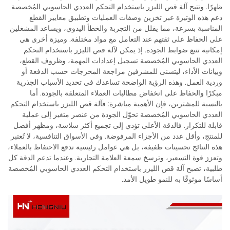
ظهرًا. وتتيح آلة قص الليزر باستخدام التحكم العددي الحاسوبي المُخصصة
دعم هذه الوتيرة عبر تخزين وصفات العمليات وتطبيق معايير القطع
المناسبة بسرعة، مما يقلل من التجربة والخطأ اليدوي، ويساعد المشغلين
على الحفاظ على ثقتهم عند التعامل مع مواد مختلفة. وميزة أخرى هي
إمكانية تتبع ضوابط الجودة. إذ يمكن لآلة قص الليزر باستخدام التحكم
العددي الحاسوبي المُخصصة تسجيل إعدادات المهمة، وظروف القطع،
وبيانات الأداء، ليتسنى للمشرفين مراجعة المخرجات حسب الدفعة أو
وردية العمل. وهذه الرؤية الواضحة تساعدك في تحديد الأسباب الجذرية
مبكرًا والحفاظ على انخفاض مطالبات العملاء المتعلقة بالجودة. أما
بالنسبة للمشترين، فإن الأهمية مباشرة: فآلة قص الليزر باستخدام التحكم
العددي الحاسوبي المُخصصة تحوّل الجودة من عنصر متغير إلى عملية
قابلة للتكرار. فالدقة الأعلى تؤدي إلى تجميع أكثر سلاسة، ومظهر أفضل
للمنتج، وأقل عدد من الأجزاء المرفوضة. وفي الأسواق التنافسية، لا تُعتبر
هذه النتائج تحسينات طفيفة، بل هي عوامل رئيسية تدفع الاحتفاظ بالعملاء،
وتعزز قوة التسعير، وترسخ سمعة العلامة التجارية. وعندما تدعم الدقة كل
طلبية، تصبح آلة قص الليزر باستخدام التحكم العددي الحاسوبي المُخصصة
أساسًا موثوقًا به للنمو طويل الأمد.