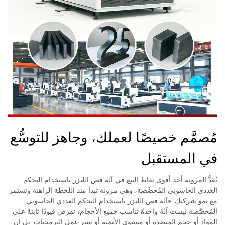
مُصمَّم خصيصًا لعملك، وجاهز للتوسُّع
في المستقبل
يُعَدُّ المرونة أحد أقوى نقاط البيع في آلة قص الليزر باستخدام التحكم
العددي الحاسوبي المُخصَّصة، وهي مرونة تبدأ منذ اللحظة الراهنة وتستمر
مع نمو شركتك. فآلة قص الليزر باستخدام التحكم العددي الحاسوبي
المُخصَّصة ليست آلةً واحدةً تناسب جميع الأحجام، تفرض قيودًا ثابتةً على
المواد أو حجم المنضدة أو مستوى الأتمتة أو سير عمل البرمجيات. بل إن