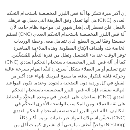
إن أكبر ميزة تتميّز بها آلة قص الليزر المخصصة باستخدام التحكم
العددي (CNC) هي أنها تعمل وفق الطريقة التي يعمل بها فريقك
بالفعل. فلن تضطر إلى إهدار شهورٍ في مواجهة نظام جامد، لأن
آلة قص الليزر المخصصة باستخدام التحكم العددي (CNC) تُصمَّم
خصيصًا وفقًا لمزيج القطع الذي تتعامل معه، وخطة الورديات
الخاصة بك، وأهداف الإنتاج المطلوبة. وهذه الملاءمة المباشرة
توفر الوقت عند بدء التشغيل وتقلل من فترة التعلُّم للمُشغِّلين.
كما أن آلة قص الليزر المخصصة باستخدام التحكم العددي (CNC)
تتيح تسليم أوامر العملاء بشكل أسرع، إذ تُنفِّذ المهام بسرعة عالية
وحركة قابلة للتكرار بدقة، ما يسمح لفريقك بإنهاء عدد أكبر من
القطع في كل وردية دون التضحية بالجودة. وعندما تكون المواعيد
النهائية ضيقة، فإن آلة قص الليزر المخصصة باستخدام التحكم
العددي (CNC) تساعدك على الشحن في موعده المحدَّد والحفاظ
على ثقة العملاء. ومن المكاسب الواضحة الأخرى التحكُّم في
التكاليف: فآلة قص الليزر المخصصة باستخدام التحكم العددي
(CNC) تحسِّن استهلاك المواد عبر تقنيات ترتيب أكثر ذكاءً
(Nesting) وقصٍّ أنظف، ما يعني أنك تشترى كميات أقل من