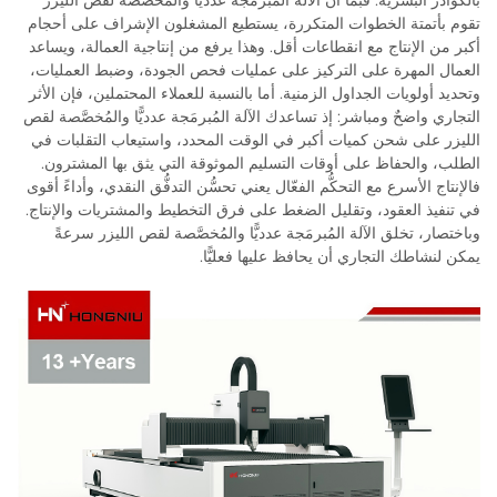
بالكوادر البشرية: فبما أن الآلة المُبرمَجة عدديًّا والمُخصَّصة لقص الليزر
تقوم بأتمتة الخطوات المتكررة، يستطيع المشغلون الإشراف على أحجام
أكبر من الإنتاج مع انقطاعات أقل. وهذا يرفع من إنتاجية العمالة، ويساعد
العمال المهرة على التركيز على عمليات فحص الجودة، وضبط العمليات،
وتحديد أولويات الجداول الزمنية. أما بالنسبة للعملاء المحتملين، فإن الأثر
التجاري واضحٌ ومباشر: إذ تساعدك الآلة المُبرمَجة عدديًّا والمُخصَّصة لقص
الليزر على شحن كميات أكبر في الوقت المحدد، واستيعاب التقلبات في
الطلب، والحفاظ على أوقات التسليم الموثوقة التي يثق بها المشترون.
فالإنتاج الأسرع مع التحكُّم الفعّال يعني تحسُّن التدفُّق النقدي، وأداءً أقوى
في تنفيذ العقود، وتقليل الضغط على فرق التخطيط والمشتريات والإنتاج.
وباختصار، تخلق الآلة المُبرمَجة عدديًّا والمُخصَّصة لقص الليزر سرعةً
يمكن لنشاطك التجاري أن يحافظ عليها فعليًّا.