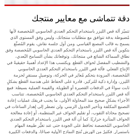
دقة تتماشى مع معايير منتجك
تتميّز آلة قص الليزر باستخدام التحكم العددي الحاسوبي المُخصصة لأنها
مُضبوطة بدقة تتوافق مع متطلبات منتجاتك، وليس وفق المستوى الذي
يسمح به قالب المصنع القياسي. ومن أول جلسة نقاش، يقوم المُصنِّع
بتكوين آلة قص الليزر باستخدام التحكم العددي الحاسوبي المُخصصة وفق
نطاق السماكة الشائع في منتجاتك، وتوقعاتك بشأن التسامح البُعدي،
والتشطيب المفضل لحواف القطع. ويكتسب هذا الإعداد أهميةً حقيقيةً في
الإنتاج الفعلي. فآلة قص الليزر باستخدام التحكم العددي الحاسوبي
المُخصصة، المزودة بتحكم مُعايَر في الحركة، وتوصيلٍ مستقرٍ لحزمة
الليزر، وإدارة ذكية للتركيز، قادرة على الحفاظ على هندسة القطع بشكلٍ
ثابت سواءً في الدفعات القصيرة أو الطويلة. والقيمة العملية بسيطة: فمع
آلة قص الليزر باستخدام التحكم العددي الحاسوبي المُخصصة، تتناسب
الأجزاء بشكلٍ صحيح منذ المحاولة الأولى، ما يجنب فريقك عمليات إعادة
التصنيع المكلفة وتأخير الجدول الزمني. ولن تضطر إلى إهدار الساعات في
تصحيح محاذاة الثقوب، أو تقليم الحواف غير المنتظمة، أو إعادة معالجة
الحواف المتأثرة حراريًا. كما أن آلة قص الليزر باستخدام التحكم العددي
الحاسوبي المُخصصة تحافظ على الجودة حتى عند تغيُّر طبيعة المهام
باستمرار. فكثيرٌ من الورش تُنتج النماذج الأولية صباحًا، والدفعات الكبيرة