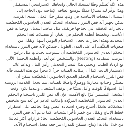
هذه الآلة تُصمَّم وفقًا لمنتجك الحالي واتجاهك الاستراتيجي المستقبلي.
وهذا يوفِّر لك مسارًا عمليًّا لتوسيع الطاقة الإنتاجية دون الحاجة إلى
استبدال المعدات الأساسية في وقتٍ مبكرٍ جدًّا. فعلى المدى القريب،
يمكن تجهيز آلة قص الليزر باستخدام التحكم العددي الحاسوبي المُخصَّصة
بالخيارات الدقيقة التي يحتاجها فريقك، مثل مناضد التبديل، ووحدات قص
الأنابيب، وتخطيط أنظمة التحكم في الغبار، أو تفضيلات لغة التحكم
المحددة. وهذه الخيارات تجعل الاستخدام اليومي أسهل وتقلل من
صعوبات التكيُّف. أما على المدى الطويل، فيمكن لآلة قص الليزر باستخدام
التحكم العددي الحاسوبي المُخصَّصة أن تستوعب تحديثاتٍ مثل برامج
الترتيب المتقدمة (Nesting)، والتشخيص عن بُعد، وأنظمة التحميل الآلي
مع ازدياد الطلب. ويحمي هذا المسار التحديثي رأس المال ويدعم عائد
الاستثمار الثابت. كما أن إمكانية الصيانة جزءٌ لا يتجزأ من هذه القيمة. فآلة
قص الليزر باستخدام التحكم العددي الحاسوبي المُخصَّصة يمكن أن
تتضمَّن وحداتٍ معياريةً ووصولًا واضحًا للصيانة، مما يجعل الخدمة الروتينية
أقل استهلاكًا للوقت وأقل تسبُّبًا في توقف التشغيل. وعندما يكون وقت
التشغيل المستمر أمرًا بالغ الأهمية، فإن آلة قص الليزر باستخدام التحكم
العددي الحاسوبي المُخصَّصة المزوَّدة بإمكانية الدعم عن بُعد تتيح تشخيص
المشكلات بشكل أسرع وفترة استعادة أقصر. وهذا يحافظ على استقرار
خطط الإنتاج ويقلل من خطر تأخُّر الشحنات. كما تدعم آلة قص الليزر
باستخدام التحكم العددي الحاسوبي المُخصَّصة اتخاذ قراراتٍ أكثر فعاليةً
من خلال بيانات الإنتاج. فيمكن للمدراء مراجعة معدل استخدام الآلة،