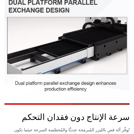
سرعة الإنتاج دون فقدان التحكم
تُوفِّر آلة قص بالليزر المُبرمَجة عدديًّا والمُخصَّصة السرعة حيثما تكون