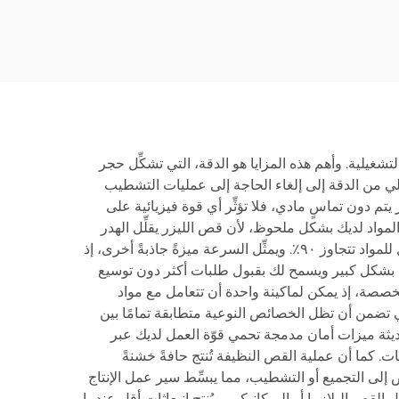
 التشغيلية. وأهم هذه المزايا هو الدقة، التي تشكِّل حجر
لقص. ويؤدي هذا المستوى العالي من الدقة إلى إلغاء الحاجة إلى عمليات التشطيب
يتم دون تماسٍ مادي، فلا تؤثِّر أي قوة فيزيائية على
ف المواد لديك بشكل ملحوظ، لأن قص الليزر يقلِّل الهدر
عبر برامج الترتيب الفعَّالة (Nesting Software) التي ترتِّب القطع بطريقة مثلى على الصفائح، وغالبًا ما تحقِّق معدلات استغلال للمواد تتجاوز ٩٠٪. ويمثِّل السرعة ميزةً جاذبةً أخرى، إذ
جية بشكل كبير ويسمح لك بقبول طلبات أكثر دون توسيع
خصصة، إذ يمكن لماكينة واحدة أن تتعامل مع مواد
ي تضمن أن تظل الخصائص النوعية متطابقة تمامًا بين
حديثة ميزات أمان مدمجة تحمي قوّة العمل لديك عبر
. كما أن عملية القص النظيفة تُنتج حافةً خشنةً
لقص إلى التجميع أو التشطيب، مما يبسِّط سير عمل الإنتاج
ئل القص البلازما أو الميكانيكي، ويُنتج انبعاثات أقل عندما