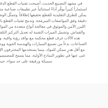
في مشهد التصنيع الحديث، أصبحت تقنيات القطع الدقيقة 
استثماراً كبيراً يوفِّر أداءً استثنائياً عبر تطبيقات صناعي
يمكن للطرق التقليدية للقطع تحقيقها إطلاقاً. وتتمثَّل ال
دقيقة وفق المواصفات المبرمَجة. وتدمج تقنيات القطع باللي
الليزر الآمن والموثوق في معالجة أنواع متعددة من المواد
والقماش. وتشمل الميزات التقنية له تعديل التركيز التلقا
هذه الآلات غرف قطع محكمة مع نوافذ رؤية واقية، وآلي
الصناعات، بدءاً من تصنيع السيارات والهندسة الجوية ووص
مع أقل هدرٍ ممكن للمواد، بينما يستخدمها المحترفون الإ
غنى عنها في تطوير النماذج الأولية، مما يسمح للمصممين 
سميكة ورقيقة على حد سواء، حيث 