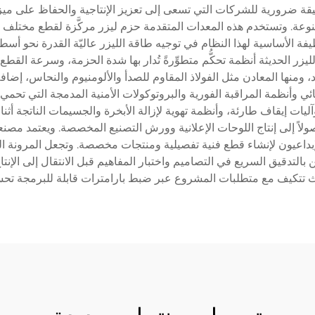
ضرورية للشركات التي تسعى إلى تعزيز الإنتاجية والحفاظ على ميزتها ا
ة متنوعة. وتستخدم هذه المعدات المتقدمة حزم ليزر مركَّزة لقطع مختلف الم
وظيفة الأساسية لهذا النظام في توجيه طاقة الليزر عاليّة القدرة نحو أسط
زر الحديثة أنظمة تحكُّم متطوِّرةً تُدار بها شدة الحزمة، وسرعة القطع
، ومنها المعادن مثل الفولاذ المقاوم للصدأ والألومنيوم والنحاس، إضافة
ئي وأنظمة المراقبة الفورية والبروتوكولات الأمنية المدمجة التي تحمي ال
ات إيقاف طارئة، وأنظمة تهوية لإزالة الأبخرة والجسيمات الناتجة أثنا
ولاً إلى إنتاج اللوحات الإعلانية وورش التصنيع المخصصة. ويعتمد مصنعو
بداعيون لإنشاء قطع فنية تفصيلية ومنتجات مخصصة. وتجعل المرونة التي 
بالتدقيق السريع في التصاميم واختبار المفاهيم قبل الانتقال إلى الإنت
تتكيف مع متطلبات المشروع عبر ضبط بارامترات قابلة للبرمجة تحسِّن