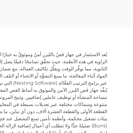
مغلقة 3015HR
يُعد الاستثمار في جهاز قصّ بالليزر آمنٌ وموثوقٌ به خيارًا 
الثانوية، مما يوفِّر الوقت ويقلِّل تكاليف العمالة، مع ض
المواد أثناء المعالجة، ما يمنع التشوُّه أو الانحناء أو ال
يُنفِّذ جهاز قص الليزر الآمن والموثوق به أنماط القص ا
مساحة المنشأة أو توظيف عاملين إضافيين. وتتيح المرونة 
متنوعة وسماكات مختلفة عبر تعديلات بسيطة في المعايير، 
القطعة الأولى والقطعة العشرة آلاف، دون أي تباين، ما ي
بيئات تشغيل محكمة، وأنظمة تأمين تمنع التشغيل عند فتح 
(Burrs) ضئيلةً جدًّا ولا تتطلب أي أعمال إضافية لإز
لديك. ومن الجدير بالذكر أيضًا الفوائد البيئية، إذ إن قص ال