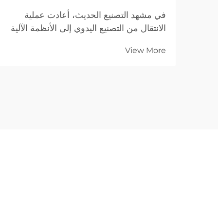
في مشهد التصنيع الحديث، أعادت عملية
الانتقال من التصنيع اليدوي إلى الأنظمة الآلية
تحديد المعايير المرجعية للجودة. فبالنسبة
View More
للشركات الصناعية التي تعمل في مجال
الأعمال مع الأعمال (B2B)، فإن القدرة على
تسليم عشرة آلاف قطعة متطابقة تمامًا تُعدّ
بنفس أهمية القدرة على ضمان الدقة
والاتساق في التصنيع...