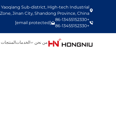
Yaoqiang Sub-district, High-tech Industrial
one, Jinan City, Shandong Province, China
+86-13455152330
[email protected]
+86-13455152330
من نحن
الخدمات
المنتجات