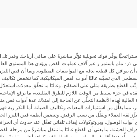
استراتيجيًّا يوفِّر فوائد تحويلية تؤثِّر مباشرةً على صافي أرباحك وقدراتك
الزاوية في هذه الأنظمة، حيث تحقِّق تسامحًا دقيقًا يصل إلى ٠٫١ ملم باستمرار عبر آلاف عمليات ا
مان أن تتوافق كل قطعة بدقة مع المواصفات المطلوبة. وبما أن قص الليزر 
تلف السطحي الذي تسبِّبه غالبًا أدوات القص الميكانيكية. كما تنخفض تكالي
لمعقدة في جزء بسيط من الوقت اللازم للطرق التقليدية، ما يرفع الإنتا
العالية لهذه الأنظمة التخلّي عن الحاجة إلى امتلاك عدة أدوات قص مت
مما يقلِّل من استثمارات المعدات وتكاليف الصيانة. أما التكرارية فه
عزِّز ثقة العملاء ويقلِّل من نسب الرفض. وتتضمن أنظمة قص الليزر ال
أبواب الوصول، وبروتوكولات إيقاف تلقائي تفعَّل عند حدوث أي انحرافات
الة الحواف الخشنة، ما يعني أن القطع غالبًا ما تنتقل مباشرةً من مرحلة ا
ليزر يولِّد هدرًا أقل في المواد، ويستهلك الطاقة بكفاءة أعلى مقارنةً ببدا