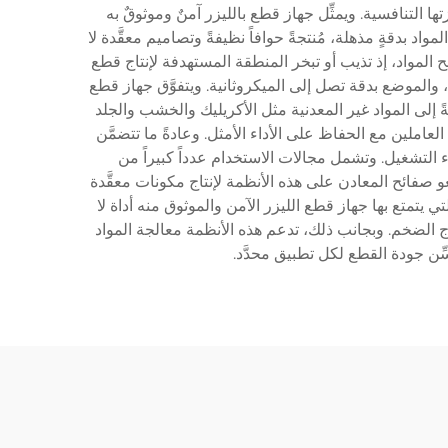
لتنافسية. ويمثِّل جهاز قطع بالليزر آمنٌ وموثوقٌ به
واد بدقةٍ مذهلة، مُنتجةً حوافاً نظيفةً وتصاميم معقَّدة لا
ح المواد، إذ تذيب أو تبخر المنطقة المستهدفة لإنتاج قطع
، والموضع بدقة تصل إلى الميكروثانية. ويتفوَّق جهاز قطع
ً إلى المواد غير المعدنية مثل الأكريليك والخشب والجلد
عاملين مع الحفاظ على الأداء الأمثل. وعادةً ما تتضمَّن
ء التشغيل. وتشمل مجالات الاستخدام عدداً كبيراً من
 صفائح المعادن على هذه الأنظمة لإنتاج مكونات معقَّدة
يتمتع بها جهاز قطع الليزر الآمن والموثوق منه أداة لا
اج الضخم. وبجانب ذلك، تدعم هذه الأنظمة معالجة المواد
 جودة القطع لكل تطبيق محدَّد.