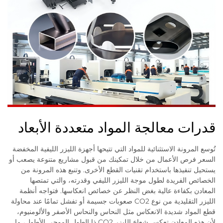
قدرات معالجة المواد متعددة الأبعاد
تُوسع المرونة الاستثنائية للمواد التي تتيحها أجهزة الليزر الليفية المخفضة
السعر فرص الأعمال من خلال تمكينك من قبول مشاريع متنوعة يصعب أو
يستحيل تنفيذها باستخدام تقنيات القطع الأخرى. وتنبع هذه المرونة من
الخصائص الفريدة لطول موجة الليزر الليفي وقدرته، والتي تمتصها
المعادن بكفاءة عالية بغض النظر عن خصائص انعكاسها. فتواجه أنظمة
الليزر التقليدية من نوع CO2 صعوبات جسيمة أو تفشل تمامًا عند محاولة
قطع المواد شديدة الانعكاس مثل النحاس والنحاس الأصفر والألومنيوم،
لأن هذه المعادن تعكس شعاع الليزر CO2 ذا الطول الموجي الأطول، ما