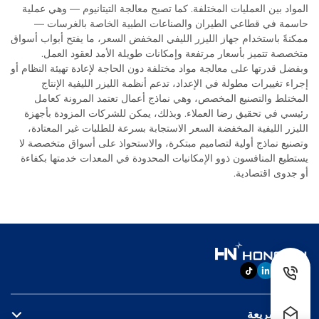
المواد بين العمليات المختلفة. كما تصبح معالجة التيتانيوم — وهي عملية
حاسمة في قطاعي الطيران والصناعات الطبية الخاصة بالغرسات —
ممكنةً باستخدام جهاز الليزر الليفي المخفض السعر، ما يفتح أبواب أسواق
متخصصة تتميز بأسعار مرتفعة وإمكانات طويلة الأمد لعقود العمل.
وبفضل قدرتها على معالجة مواد مختلفة دون الحاجة لإعادة تهيئة النظام أو
إجراء تغييرات مطولة في الإعداد، تدعم أنظمة الليزر الليفية الإنتاج
المختلط والتصنيع المخصص، وهي نماذج أعمال تعتمد المرونة كعامل
رئيسي في تحقيق رضا العملاء. وبذلك، يمكن للشركات المزودة بأجهزة
الليزر الليفية المخفضة السعر الاستجابة بسرعة للطلبات غير المعتادة،
وتصنيع نماذج أولية لتصاميم مبتكرة، والاستحواذ على أسواق متخصصة لا
يستطيع المنافسون ذوو الإمكانيات المحدودة في المعدات خدمتها بكفاءة
أو جدوى اقتصادية.
روابط سريعة