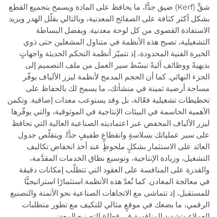
شقٍّ (Kerf) ضيق جدًّا، ما يحافظ على المادة ويسمح بتجميع القطع
بشكل أكثر كثافة على الصفائح المعدنية، وبالتالي يقلّل الهدر ويزيد
الاستفادة القصوى من كل لوحة معدنية. وبفضل البساطة
التشغيلية، تصبح هذه الأنظمة في متناول المشغلين حتى ذوي
الخبرة الفنية المحدودة، إذ تتميّز أنظمة التحكم الحديثة واجهاتٍ
بديهيةً ووظائف آليةً تبسّط سير العمل من ملف التصميم إلى
الجزء النهائي. كما أن الحجم المدمج لأنظمة ليزر الألياف يوفّر
مساحة أرضية ثمينة في منشأتك، ما يسمح لك بالحفاظ على
تخطيطات تشغيلية فعّالة، بل وقد يستوعب معدات إضافية. وتكمن
الأهمية الحاسمة في البيئات الإنتاجية في الموثوقية، والتي يوفّرها
ليزر الألياف المخفض عبر اعتماديته الصناعية العالية التي تحافظ
على سير عملياتك بسلاسةٍ وانقطاعٍ طفيفٍ جدًّا. ويتقلّص جدول
العائد على الاستثمار بشكلٍ ملحوظٍ عند أخذ انخفاض تكاليف
التشغيل، وزيادة الإنتاجية، وتوسيع نطاق الخدمات المقدَّمة،
والقدرة على المنافسة على العقود التي تتطلّب إمكانات دقيقة
في معالجة المعادن. كما تُعدّ هذه الأنظمة استثمارًا استراتيجيًّا
للمستقبل، إذ تتماشى مع الاتجاهات الصناعية نحو الأتمتة والتصنيع
الرقمي، ما يضعك في موقعٍ مثالي للتكيف مع تطور متطلبات
العملاء وتشديد المنافسة في قطاع التصنيع المعدني.