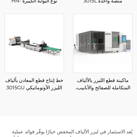
منصة واحدة 3015L
نوع البوابة الكبيرة HN-
14032LM
ماكينة قطع الليزر بالألياف
خط إنتاج قطع المعادن بألياف
المتكاملة للصفائح والأنابيب،
الليزر الأوتوماتيكي 3015GU
منصة تبادل مغلقة 3015GAR
مع تغذية من البكرة
يُعد الاستثمار في ليزر الألياف المخفض خيارًا يوفّر فوائد عملية