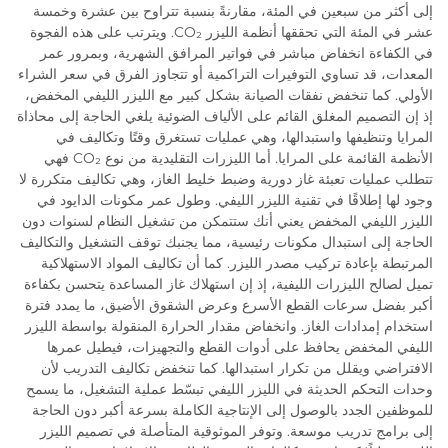
إلى أكثر من سبعين في المئة، مقارنةً بنسبة تتراوح بين عشرة وخمسة
عشر في المئة التي تحققها أنظمة الليزر CO₂. ويترتب على هذه الفجوة
في الكفاءة انخفاض مباشر في فواتير المرافق الشهرية، وبمرور عمر
المعدات، قد تساوي التوفيرات التراكمية أو تتجاوز الفرق في سعر الشراء
الأولي. كما تنخفض نفقات الصيانة بشكل كبير مع الليزر الليفي المخفض،
إذ إن التصميم المغلق القائم على الألياف الضوئية يلغي الحاجة إلى محاذاة
المرايا وتنظيفها واستبدالها، وهي عمليات تستغرق وقتًا وتكاليف في
الأنظمة القائمة على المرايا. أما الليزرات التقليدية من نوع CO₂ فهي
تتطلب عمليات تعبئة غاز دورية وضبط خليط الغاز، وهي تكاليف متكررة لا
وجود لها إطلاقًا في تقنية الليزر الليفي. وطول عمر مكونات الدايود في
الليزر الليفي المخفض يعني أنك ستتمكن من تشغيل النظام لسنوات دون
الحاجة إلى استبدال مكونات رئيسية، مما يجنبك توقف التشغيل والتكاليف
المرتبطة بإعادة تركيب مصدر الليزر. كما أن تكاليف المواد الاستهلاكية
تميل لصالح الليزرات الليفية، إذ إن استهلاك غاز المساعدة يتحسن بكفاءة
أكبر بفضل سرعات القطع الأسرع وعرض الشقوق الأضيق، ما يمدد فترة
استخدام إمدادات الغاز. وانخفاض مقدار الحرارة المنقولة بواسطة الليزر
الليفي المخفض يحافظ على أدوات القطع والتجهيزات، فيطيل عمرها
الافتراضي ويقلل من تكرار استبدالها. كما تنخفض تكاليف التدريب لأن
وحدات التحكم الحديثة في الليزر الليفي تبسّط عملية التشغيل، ما يسمح
للموظفين الجدد بالوصول إلى الإنتاجية الكاملة بسرعة أكبر دون الحاجة
إلى برامج تدريب موسعة. وتوفر الموثوقية المتأصلة في تصميم الليزر