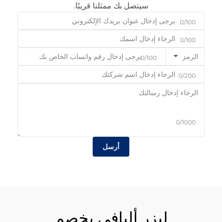
سيتصل بك ممثلنا قريبًا.
0/100
0/100
الرمز
0/100
0/200
0/1000
أرسل
ليزر أليافي بخصم