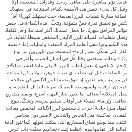
عديدة تؤثر مباشرةً على صافي أرباحك وقدراتك التشغيلية. أولًا
وقبل كل شيء، تتميز هذه الأنظمة بكفاءة استثنائية في استهلاك
الطاقة مقارنةً بتقنيات الليزر القديمة، حيث تستهلك كهرباءً أقلَّ
بكثيرٍ مع تحقيق قدرة قصٍّ متفوِّقة. وتتجلّى هذه الكفاءة في خفض
فواتير المرافق شهريًّا، ما يجعل عملياتك أكثر استدامةً وأقل تكلفةً.
وتظل متطلبات الصيانة لليزر الأليفي المخفض بسيطةً للغاية، لأن
هذه التكنولوجيا تلغي أنظمة المرايا المعقدة وعمليات إعادة تعبئة
الغاز التي تشكّل مصدر إزعاجٍ للمستخدمين الليزريين من نوع
CO₂. وبذلك، ستقضي وقتًا أقل في أعمال الصيانة وأكثر في
الإنجاز الإنتاجي، إذ تعمل أنظمة الليزر الأليفي عادةً لعشرات الآلاف
من الساعات قبل أن تتطلّب أي صيانة جوهرية. ولا يمكن المبالغة
في ميزة سرعة القص، إذ تفوق تقنية الليزر الأليفي في معالجة
المعادن الرقيقة والمتوسطة السماكة سرعة البدائل التقليدية بما
يصل إلى ثلاثة أضعاف، ما يعني إنجاز المهام أسرع، وتنفيذ مشاريع
إضافية، وإرضاء العملاء عبر أوقات تسليم سريعة. وتشكّل تنوع
المواد ميزةً جاذبةً أخرى، إذ يستطيع ليزر الألياف المخفض معالجة
المعادن العاكسة مثل النحاس والنحاس الأصفر دون مخاطر
التلف، مما يوسّع نطاق المشاريع التي يمكنك قبولها. كما تتيح الدقة
العالية التي تقدّمها هذه الأنظمة إنشاء تصاميم معقّدة ذات عرض