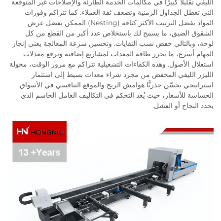
الليفي تقليلًا كبيرًا في مكالمات الخدمة الطارئة والإصلاحات غير المتوقعة
التي تعطل الجداول الزمنية وتضعف ثقة العملاء. كما تتراكم وفورات
المواد بفضل الترتيب الأكثر كثافة (Nesting) الممكن بفضل عرض
الشقوق الضيق، ما يسمح لك باستخلاص عدد أكبر من القطع من كل
لوحة، وبالتالي خفض نسب النفايات. وتحسين سرعة المعالجة يعني إنجاز
المهام أسرع، ما يحرر طاقة المعدات لمشاريع إضافية ويرفع معدلات
استغلال الأصول. وهذه الكفاءات التشغيلية تتراكم مع مرور الوقت، محولة
الليزر الليفي المخفض من مجرد شراء معدات بسيط إلى استثمار
استراتيجي يحسّن جذريًّا هوامش الربح والموقع التنافسي في الأسواق
الحساسة للأسعار، حيث يُعد التحكم في التكاليف العامل الحاسم الذي
يحدد النجاح أو الفشل.