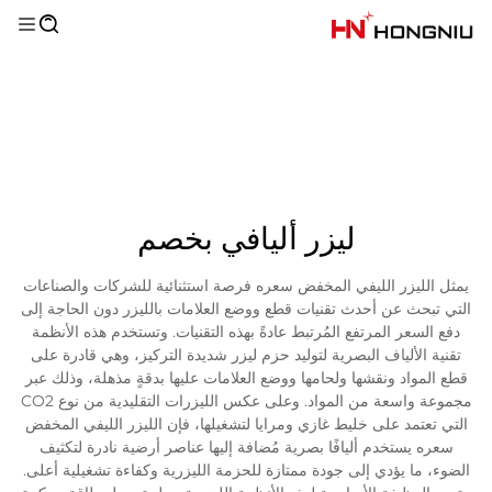
ليزر أليافي بخصم
يمثل الليزر الليفي المخفض سعره فرصة استثنائية للشركات والصناعات
التي تبحث عن أحدث تقنيات قطع ووضع العلامات بالليزر دون الحاجة إلى
دفع السعر المرتفع المُرتبط عادةً بهذه التقنيات. وتستخدم هذه الأنظمة
تقنية الألياف البصرية لتوليد حزم ليزر شديدة التركيز، وهي قادرة على
قطع المواد ونقشها ولحامها ووضع العلامات عليها بدقةٍ مذهلة، وذلك عبر
مجموعة واسعة من المواد. وعلى عكس الليزرات التقليدية من نوع CO2
التي تعتمد على خليط غازي ومرايا لتشغيلها، فإن الليزر الليفي المخفض
سعره يستخدم أليافًا بصرية مُضافة إليها عناصر أرضية نادرة لتكثيف
الضوء، ما يؤدي إلى جودة ممتازة للحزمة الليزرية وكفاءة تشغيلية أعلى.