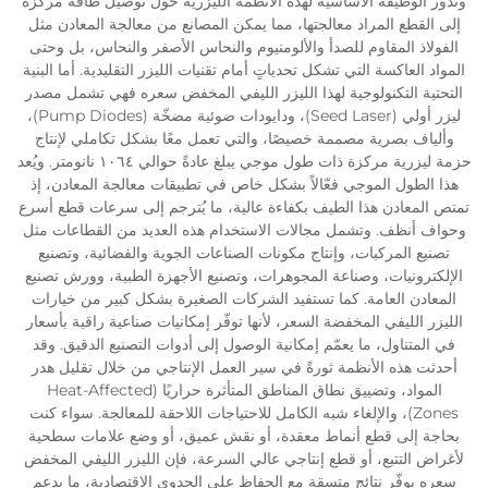
وتدور الوظيفة الأساسية لهذه الأنظمة الليزرية حول توصيل طاقة مركزة
إلى القطع المراد معالجتها، مما يمكن المصانع من معالجة المعادن مثل
الفولاذ المقاوم للصدأ والألومنيوم والنحاس الأصفر والنحاس، بل وحتى
المواد العاكسة التي تشكل تحدياتٍ أمام تقنيات الليزر التقليدية. أما البنية
التحتية التكنولوجية لهذا الليزر الليفي المخفض سعره فهي تشمل مصدر
ليزر أولي (Seed Laser)، ودايودات ضوئية مضخّة (Pump Diodes)،
وألياف بصرية مصممة خصيصًا، والتي تعمل معًا بشكل تكاملي لإنتاج
حزمة ليزرية مركزة ذات طول موجي يبلغ عادةً حوالي ١٠٦٤ نانومتر. ويُعد
هذا الطول الموجي فعّالاً بشكل خاص في تطبيقات معالجة المعادن، إذ
تمتص المعادن هذا الطيف بكفاءة عالية، ما يُترجم إلى سرعات قطع أسرع
وحواف أنظف. وتشمل مجالات الاستخدام هذه العديد من القطاعات مثل
تصنيع المركبات، وإنتاج مكونات الصناعات الجوية والفضائية، وتصنيع
الإلكترونيات، وصناعة المجوهرات، وتصنيع الأجهزة الطبية، وورش تصنيع
المعادن العامة. كما تستفيد الشركات الصغيرة بشكل كبير من خيارات
الليزر الليفي المخفضة السعر، لأنها توفّر إمكانيات صناعية راقية بأسعار
في المتناول، ما يعمّم إمكانية الوصول إلى أدوات التصنيع الدقيق. وقد
أحدثت هذه الأنظمة ثورةً في سير العمل الإنتاجي من خلال تقليل هدر
المواد، وتضييق نطاق المناطق المتأثرة حراريًا (Heat-Affected
Zones)، والإلغاء شبه الكامل للاحتياجات اللاحقة للمعالجة. سواء كنت
بحاجة إلى قطع أنماط معقدة، أو نقش عميق، أو وضع علامات سطحية
لأغراض التتبع، أو قطع إنتاجي عالي السرعة، فإن الليزر الليفي المخفض
سعره يوفّر نتائج متسقة مع الحفاظ على الجدوى الاقتصادية، ما يدعم