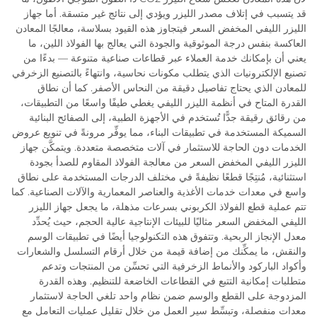
قد يتسبب في إتلاف مصدر الليزر ويؤدي إلى نتائج غير متسقة. أما جهاز
الليزر الليفي المخفض السعر فيتجاوز هذه القيود بسلاسة، معالجًا المعادن
العاكسة بنفس درجة الموثوقية والجودة التي يعالج بها الفولاذ اللين، ما
يعني أن بإمكانك خدمة العملاء عبر قطاعات صناعية متنوعة — بدءًا من
تصنيع الإلكترونيات الذي يتطلب مكونات نحاسية، وانتهاءً بالتصنيع الزخرفي
للمعادن الذي يحتاج تفاصيل دقيقة من النحاس الأصفر. كما أن نطاق
القدرة المتاح في أنظمة الليزر الليفي يغطي طيفًا واسعًا من التطبيقات،
من رقائق رقيقة جدًّا تُستخدم في الأجهزة الطبية، إلى الصفائح البنائية
السميكة المستخدمة في تطبيقات البناء، مما يوفِّر مرونةً في تنويع عروض
الخدمات دون الحاجة للاستثمار في آلات متخصصة متعددة. ويتمكَّن جهاز
الليزر الليفي المخفض السعر من معالجة الفولاذ المقاوم للصدأ بجودة
استثنائية، مُنتِجًا قطعًا نظيفةً في مختلف الدرجات المستخدمة على نطاق
واسع في معدات خدمات الأغذية والعناصر المعمارية والآلات الصناعية. كما
تتم عملية قطع الفولاذ الكربوني بسرعات مذهلة، ما يجعل جهاز الليزر
الليفي المخفض السعر مثاليًا للبيئات الإنتاجية عالية الحجم، حيث يُحدِّد
معدل الإنجاز الربحية. وتتفوق هذه التكنولوجيا أيضًا في تطبيقات الوسم
والنقش، ما يمكِّنك من إضافة قيمة من خلال أرقام التسلسل والشعارات
وأكواد الباركود والأنماط الزخرفية التي تحسِّن من المنتجات وتدعم
متطلبات إمكانية التتبع في القطاعات الخاضعة للتنظيم. وهذه القدرة
المزدوجة على القطع والوسم ضمن نظام واحد تلغي الحاجة لاستثمار
معدات منفصلة، وتبسِّط سير العمل من خلال تقليل عمليات التعامل مع