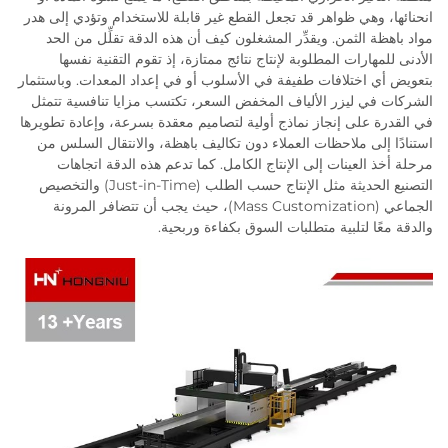
انحنائها، وهي ظواهر قد تجعل القطع غير قابلة للاستخدام وتؤدي إلى هدر
مواد باهظة الثمن. ويقدِّر المشغلون كيف أن هذه الدقة تقلِّل من الحد
الأدنى للمهارات المطلوبة لإنتاج نتائج ممتازة، إذ تقوم التقنية نفسها
بتعويض أي اختلافات طفيفة في الأسلوب أو في إعداد المعدات. وباستثمار
الشركات في ليزر الألياف المخفض السعر، تكتسب مزايا تنافسية تتمثل
في القدرة على إنجاز نماذج أولية لتصاميم معقدة بسرعة، وإعادة تطويرها
استنادًا إلى ملاحظات العملاء دون تكاليف باهظة، والانتقال السلس من
مرحلة أخذ العينات إلى الإنتاج الكامل. كما تدعم هذه الدقة اتجاهات
التصنيع الحديثة مثل الإنتاج حسب الطلب (Just-in-Time) والتخصيص
الجماعي (Mass Customization)، حيث يجب أن تتضافر المرونة
والدقة معًا لتلبية متطلبات السوق بكفاءة وربحية.