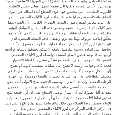
معالجة المعادن. وتنبع هذه الخاصية المتفوِّقة من الفيزياء الأساسية لكيفية
توليد ليزر الألياف للطاقة ونقلها إلى قطعة العمل. فعلى عكس الأنظمة
الليزرية التقليدية، التي تنخفض فيها جودة الشعاع أثناء انتقاله عبر الهواء
الطلق وانعكاسه عن مرايا متعددة، يحافظ ليزر الألياف المخفض السعر
على ثبات معايير الشعاع طوال المسار البصري بالكامل، لأن الضوء ينتقل
عبر كابلات ألياف بصرية محمية. وتضمن هذه الحماية أن العوامل البيئية
مثل الغبار والرطوبة أو تقلبات درجة الحرارة لا تؤثِّر سلبًا في الأداء، مما
يحقِّق إنتاجية موثوقة يومًا بعد يوم. وبفضل حجم النقطة الصغيرة الذي
تتيحه تقنية ليزر الألياف، يمكن إجراء عمليات قطع ذات شقوق ضيِّقة
تحافظ على المادة وتسمح بتفاصيل دقيقة لا يمكن تحقيقها باستخدام أشعة
أوسع نطاقًا. وعند فحص القطع المُنتَجة بواسطة ليزر الألياف المخفض
السعر، تلاحظ وجود حواف نظيفة مع تشكُّل ضئيل جدًّا لبقايا الانصهار
(Dross)، وجوانب رأسية لا تحتاج إلى عمليات تشطيب ثانوية أو تحتاج
إليها بشكلٍ طفيف جدًّا، وتسامحات دقيقة تفي بالمواصفات الصارمة في
مختلف القطاعات، بدءًا من صناعة الطيران والفضاء ووصولًا إلى أجهزة
الرعاية الصحية. وإن هذه القدرة الهندسية الدقيقة تفتح الأبواب أمام عقود
ذات قيمة عالية، حيث تُقصي معايير الجودة المنافسين الذين يستخدمون
معدات أقل تطورًا. كما أن اتساق توصيل الشعاع يعني أن أول قطعة تُنتَج
تطابق تمامًا الألف قطعة التالية لها، ما يوفِّر التكرارية الضرورية لعمليات
الإنتاج ويضمن رضا العملاء من خلال نتائج قابلة للتنبؤ بها. وعلاوةً على ذلك،
فإن تركيز الطاقة المركَّز في ليزر الألياف المخفض السعر يقلِّل من
منطقة التأثير الحراري المحيطة بمناطق القطع، ما يمنع تشوه المادة أو