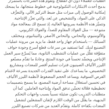
الطلبات للعملاء دون أي انقطاع. وتقوم هذه الشركات باستمرار
بدمج أحدث الابتكارات التكنولوجية في خطوط منتجاتها، ما يمنحك
إمكانية الوصول إلى ميزات مثل ضبط التركيز الآلي، والتعرُّف
الذكي على المواد، والتشخيص عن بُعد، والتي تعزِّز الإنتاجية.
وتتميَّز هذه الأنظمة بمرونتها العالية، إذ تسمح لك بمعالجة مواد
متنوعة — مثل الفولاذ المقاوم للصدأ، والفولاذ الكربوني،
والألومنيوم، والنحاس، والنحاس الأصفر، والتيتانيوم، ومختلف
السبائك — باستخدام جهاز واحد فقط، ما يزيد من مرونة عمليات
التصنيع لديك. كما تستفيد من سرعات قطع أسرع وجودة حواف
متفوِّقة تقلِّل من عمليات التشطيب الثانوية، مما يُسرِّع سير العمل
الإنتاجي ويجسِّد تحسناً في جودة المنتج. وعادةً ما تقدِّم مصنّعو
الليزر الألياف الصينيون فترات تسليم أقصر للمعدات ومشاريع
التخصيص، ما يساعدك على تنفيذ القدرات الجديدة بسرعة لاغتنام
الفرص السوقية. ويساعد الحجم المضغوط لأنظمة الليزر الألياف
في تحسين استغلال مساحة أرضية المصنع، ما يسمح بتصميمات
تخطيطية فعّالة تحسِّن تدفق المواد وإنتاجية العاملين. كما أن
متطلبات التدريب تكون ضئيلة نسبياً بسبب واجهات التحكم
البديهية، ما يقلِّل من الوقت اللازم لإتقان المشغلين لتشغيل
المعدات بكفاءة كاملة. وتقدِّم العديد من شركات تصنيع الليزر