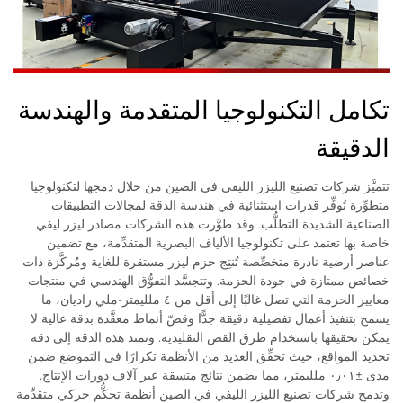
تكامل التكنولوجيا المتقدمة والهندسة
الدقيقة
تتميَّز شركات تصنيع الليزر الليفي في الصين من خلال دمجها لتكنولوجيا
متطوِّرة تُوفِّر قدرات استثنائية في هندسة الدقة لمجالات التطبيقات
الصناعية الشديدة التطلُّب. وقد طوَّرت هذه الشركات مصادر ليزر ليفي
خاصة بها تعتمد على تكنولوجيا الألياف البصرية المتقدِّمة، مع تضمين
عناصر أرضية نادرة متخصِّصة تُنتِج حزم ليزر مستقرة للغاية ومُركَّزة ذات
خصائص ممتازة في جودة الحزمة. وتتجسَّد التفوُّق الهندسي في منتجات
معايير الحزمة التي تصل غالبًا إلى أقل من ٤ ملليمتر-ملي راديان، ما
يسمح بتنفيذ أعمال تفصيلية دقيقة جدًّا وقصّ أنماط معقَّدة بدقة عالية لا
يمكن تحقيقها باستخدام طرق القص التقليدية. وتمتد هذه الدقة إلى دقة
تحديد المواقع، حيث تحقِّق العديد من الأنظمة تكرارًا في التموضع ضمن
مدى ±٠٫٠١ ملليمتر، مما يضمن نتائج متسقة عبر آلاف دورات الإنتاج.
وتدمج شركات تصنيع الليزر الليفي في الصين أنظمة تحكُّم حركي متقدِّمة