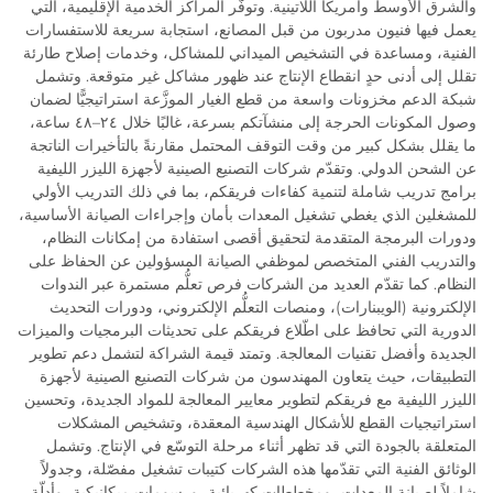
والشرق الأوسط وأمريكا اللاتينية. وتوفّر المراكز الخدمية الإقليمية، التي
يعمل فيها فنيون مدربون من قبل المصانع، استجابة سريعة للاستفسارات
الفنية، ومساعدة في التشخيص الميداني للمشاكل، وخدمات إصلاح طارئة
تقلل إلى أدنى حدٍ انقطاع الإنتاج عند ظهور مشاكل غير متوقعة. وتشمل
شبكة الدعم مخزونات واسعة من قطع الغيار الموزَّعة استراتيجيًّا لضمان
وصول المكونات الحرجة إلى منشآتكم بسرعة، غالبًا خلال ٢٤–٤٨ ساعة،
ما يقلل بشكل كبير من وقت التوقف المحتمل مقارنةً بالتأخيرات الناتجة
عن الشحن الدولي. وتقدّم شركات التصنيع الصينية لأجهزة الليزر الليفية
برامج تدريب شاملة لتنمية كفاءات فريقكم، بما في ذلك التدريب الأولي
للمشغلين الذي يغطي تشغيل المعدات بأمان وإجراءات الصيانة الأساسية،
ودورات البرمجة المتقدمة لتحقيق أقصى استفادة من إمكانات النظام،
والتدريب الفني المتخصص لموظفي الصيانة المسؤولين عن الحفاظ على
النظام. كما تقدّم العديد من الشركات فرص تعلُّم مستمرة عبر الندوات
الإلكترونية (الويبنارات)، ومنصات التعلُّم الإلكتروني، ودورات التحديث
الدورية التي تحافظ على اطّلاع فريقكم على تحديثات البرمجيات والميزات
الجديدة وأفضل تقنيات المعالجة. وتمتد قيمة الشراكة لتشمل دعم تطوير
التطبيقات، حيث يتعاون المهندسون من شركات التصنيع الصينية لأجهزة
الليزر الليفية مع فريقكم لتطوير معايير المعالجة للمواد الجديدة، وتحسين
استراتيجيات القطع للأشكال الهندسية المعقدة، وتشخيص المشكلات
المتعلقة بالجودة التي قد تظهر أثناء مرحلة التوسّع في الإنتاج. وتشمل
الوثائق الفنية التي تقدّمها هذه الشركات كتيبات تشغيل مفصّلة، وجدولاً
شاملاً لصيانة المعدات، ومخططات كهربائية، ورسومات ميكانيكية، وأدلّة