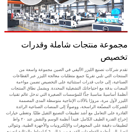
مجموعة منتجات شاملة وقدرات
تخصيص
تقدم شركات تصنيع الليزر الأليفي في الصين مجموعة واسعة من
المنتجات التي تلبي تقريبًا جميع متطلبات معالجة الليزر عبر القطاعات
الصناعية، إلى جانب قدرات استثنائية على التخصيص تضمن مواءمة
المعدات بدقة مع احتياجاتك التشغيلية المحددة. ويشمل نطاق المنتجات
أنظمةً أساسيةً مناسبةً جدًّا للمؤسسات الصغيرة التي تدخل عالم تقنيات
الليزر لأول مرة، مرورًا بالآلات الإنتاجية متوسطة المدى المصممة
للشركات المصنِّعة الراسخة، ووصولًا إلى المنصات الصناعية الرائدة
القادرة على التعامل مع أشد تطبيقات التصنيع الثقيل طلبًا. وتغطي خيارات
إخراج القدرة الطيف الكامل: فتبدأ أنظمة الوسم والنقش عند ٢٠ واط
لتطبيقات دقيقة على المجوهرات والإلكترونيات والأجهزة الطبية، وتتوالى
لتصل إلى أنظمة القطع ذات القدرة من ١ إلى ٦ كيلوواط والمثالية لتصنيع