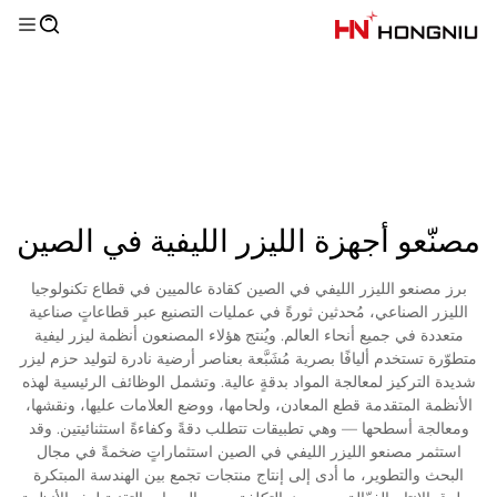
مصنّعو أجهزة الليزر الليفية في الصين
برز مصنعو الليزر الليفي في الصين كقادة عالميين في قطاع تكنولوجيا
الليزر الصناعي، مُحدثين ثورةً في عمليات التصنيع عبر قطاعاتٍ صناعية
متعددة في جميع أنحاء العالم. ويُنتج هؤلاء المصنعون أنظمة ليزر ليفية
متطوّرة تستخدم أليافًا بصرية مُشَبَّعة بعناصر أرضية نادرة لتوليد حزم ليزر
شديدة التركيز لمعالجة المواد بدقةٍ عالية. وتشمل الوظائف الرئيسية لهذه
الأنظمة المتقدمة قطع المعادن، ولحامها، ووضع العلامات عليها، ونقشها،
ومعالجة أسطحها — وهي تطبيقات تتطلب دقةً وكفاءةً استثنائيتين. وقد
استثمر مصنعو الليزر الليفي في الصين استثماراتٍ ضخمةً في مجال
البحث والتطوير، ما أدى إلى إنتاج منتجات تجمع بين الهندسة المبتكرة