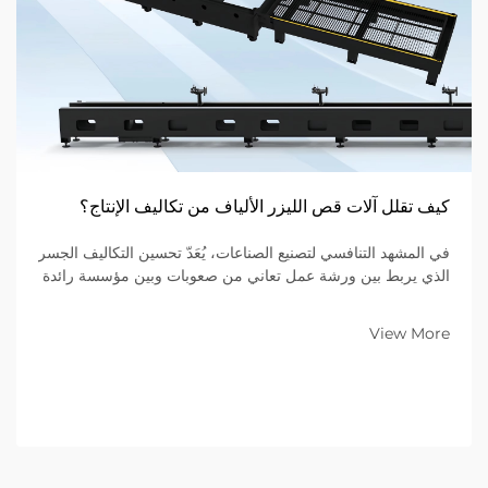
كيف تقلل آلات قص الليزر الألياف من تكاليف الإنتاج؟
في المشهد التنافسي لتصنيع الصناعات، يُعَدّ تحسين التكاليف الجسر
الذي يربط بين ورشة عمل تعاني من صعوبات وبين مؤسسة رائدة
في السوق. وللشركات التي تتخصص في تصنيع المعادن ضمن
نموذج الأعمال بين الشركات (B2B)، فإن المعدات الموجودة على
View More
أرضية المصنع تُحدِّد...