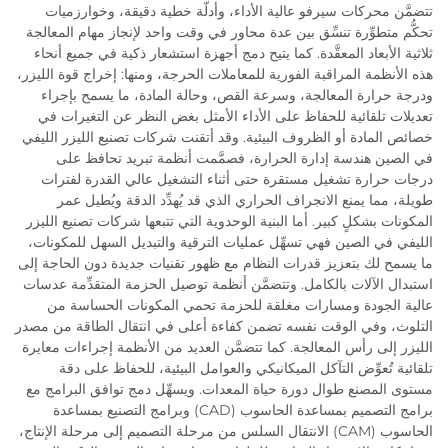
تتضمَّن محركات سيرفو عالية الأداء، وأدلّة خطية دقيقة، وخوارزميات
تحكُّم متطوِّرة تنسِّق بين عدة محاور في وقت واحد لإنجاز مهام المعالجة
ثلاثية الأبعاد المعقَّدة. كما يتيح دمج أجهزة استشعار ذكية في جميع أنحاء
هذه الأنظمة المراقبة الفورية للمعاملات الحرجة، ومنها: إخراج قوة الليزر،
ودرجة حرارة المعالجة، وسرعة القص، وحالة المادة، ما يسمح بإجراء
تعديلات تلقائية للحفاظ على الأداء الأمثل بغض النظر عن التغيرات في
خصائص المادة أو الظروف البيئية. وقد أتقنت شركات تصنيع الليزر الليفي
في الصين هندسة إدارة الحرارة، فصمَّمت أنظمة تبريد تحافظ على
درجات حرارة تشغيل مستقرة حتى أثناء التشغيل عالي القدرة لفترات
طويلة، مما يمنع الانجراف الحراري الذي قد يُهدِّد الدقة ويُطيل عمر
المكونات بشكلٍ كبير. أما البنية الوحدوية التي تتبعها شركات تصنيع الليزر
الليفي في الصين فهي تسهِّل عمليات الترقية والتبديل السهل للمكونات،
ما يسمح لك بتعزيز قدرات النظام مع ظهور تقنيات جديدة دون الحاجة إلى
استبدال الآلات بالكامل. وتتضمَّن أنظمة توصيل الحزمة المتقدِّمة عدسات
عالية الجودة ومسارات مغلقة للحزمة تحمي المكونات الحساسة من
التلوث، وفي الوقت نفسه تضمن كفاءة أعلى في انتقال الطاقة من مصدر
الليزر إلى رأس المعالجة. كما تتضمَّن العديد من الأنظمة إجراءات معايرة
تلقائية تُعوِّض التآكل الميكانيكي والعوامل البيئية، للحفاظ على دقة
مستوى المصنع طوال دورة حياة المعدات. ويسهِّل دمج توافق البرامج مع
برامج التصميم بمساعدة الحاسوب (CAD) وبرامج التصنيع بمساعدة
الحاسوب (CAM) الانتقال السلس من مرحلة التصميم إلى مرحلة الإنتاج،