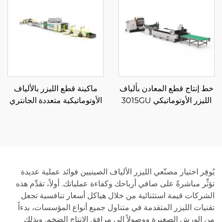
خط إنتاج قطع المعادن بألياف
ماكينة قطع الليزر بالألياف
الليزر الأوتوماتيكي 3015GU
الأوتوماتيكية متعددة الجانتري
مع تغذية من البكرة
ولف التفكيك
يُوفِر اختيار مصنّعي الليزر الألياف الصينيين فوائد عملية عديدة
تؤثِّر مباشرةً على صافي أرباحك وكفاءة عملياتك. أولاً، تقدِّم هذه
الشركات قيمة استثنائية من خلال هياكل أسعار تنافسية تجعل
تقنيات الليزر المتقدمة في متناول جميع أنواع المؤسسات، بدءاً
من الورش الصغيرة ووصولاً إلى مرافق الإنتاج الضخم. وبذلك