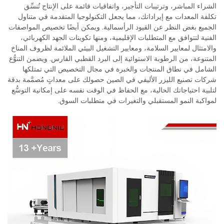
الشراء المباشر، وترتيبات التأجير، واتفاقيات قائمة على الإنتاج تُنسِّق
تكلفة المعدات مع إيراداتك، مما يجعل التكنولوجيا المتقدمة في متناول
الجميع بغض النظر عن القيود الرأسمالية. ويمكن أيضًا تخصيص المواصفات
الفنية لتتوافق مع المتطلبات الإقليمية، ومنها تكوينات الجهد الكهربائي،
والامتثال لمعايير السلامة، ومعايير التشغيل البيئي الملائمة لظروف المناخ
المتنوعة، من الرطوبة الاستوائية إلى البرد القطبي القارس. ويضمن التنوُّع
الشامل في نطاق المنتجات والخبرة في مجال التخصيص التي تمتلكها
شركات تصنيع الليزر الأليفي في الصين حصولك على معداتٍ مُصمَّمة بدقة
لتلبية احتياجاتك الحالية، مع الحفاظ في الوقت نفسه على إمكانية التوسُّع
لمواكبة النمو المستقبلي والتغيرات في متطلبات السوق.