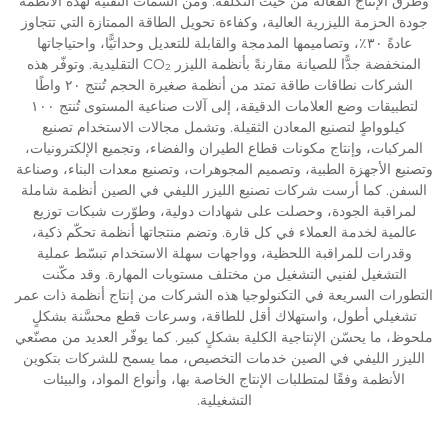
وطرق الإنتاج الفعّالة من حيث التكلفة. ومن السمات التقنية لهذه الأنظمة
جودة الحزمة الليزرية العالية، وكفاءة تحويل الطاقة الممتازة التي تتجاوز
عادةً ٣٠٪، وتصاميمها المدمجة والقابلة للتعديل وحداتيًّا، واحتياجاتها
المنخفضة جدًّا للصيانة مقارنةً بأنظمة الليزر CO₂ التقليدية. وتوفّر هذه
الشركات نطاقات طاقة تمتد من أنظمة صغيرة الحجم تُنتج ٢٠ واطًا
لتطبيقات وضع العلامات الدقيقة، إلى آلات صناعية المستوى تُنتج ١٠٠
كيلوواطٍ لتصنيع المعادن الثقيلة. وتشمل مجالات الاستخدام تصنيع
المركبات، وإنتاج مكونات قطاع الطيران والفضاء، وتجميع الإلكترونيات،
وتصنيع الأجهزة الطبية، وتصميم المجوهرات، وتصنيع معدات البناء، وصناعة
السفن. كما أرست شركات تصنيع الليزر الليفي في الصين أنظمة شاملة
لمراقبة الجودة، وحصلت على شهادات دولية، وطوّرت شبكات توزيع
عالمية لخدمة العملاء في كل قارة. وتضم منتجاتها أنظمة تحكّم ذكية،
وقدرات للمراقبة اللحظية، وواجهات سهلة الاستخدام تبسّط عملية
التشغيل لفنيي التشغيل من مختلف مستويات المهارة. وقد مكّنت
التطورات السريعة في التكنولوجيا هذه الشركات من إنتاج أنظمة ذات عمر
تشغيلي أطول، واستهلاك أقل للطاقة، وسرعات قطع محسَّنة بشكلٍ
ملحوظ، ما يحسّن الإنتاجية الكلية بشكلٍ كبير. كما يوفّر العديد من مصنّعي
الليزر الليفي في الصين خدمات التخصيص، مما يسمح للشركات بتكوين
الأنظمة وفقًا لمتطلبات الإنتاج الخاصة بها، وأنواع المواد، والبيئات
التشغيلية.