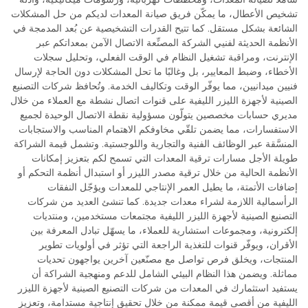
تشخيص الأعطال، ما يمكّن فريق صيانة المعدات لديكم من حل المشكلات
الشائعة بشكل مستقل. كما تتيح القدرات التشخيصية عن بُعد المدمجة في
الأنظمة الحديثة لفنيي الشركة المصنِّعة الاتصال الآمن بمعداتكم عبر
الإنترنت، ومراقبة تشغيل النظام في الوقت الفعلي، وتحليل سجلات
الأخطاء، وضبط المعايير، بل وغالبًا ما تحل المشكلات دون الحاجة لإرسال
فنيين ميدانيين، مما يوفّر الوقت وتكاليف الخدمة. وتُحافظ شركات التصنيع
الصينية لأجهزة الليزر الليفية على قنوات اتصال نشطة مع العملاء من خلال
مديري حسابات مخصصين يتولّون مسؤولية نقطة الاتصال الوحيدة لجميع
الاستفسارات، مما يضمن تلقّي مخاوفكم الاهتمام المناسب والاستجابات
المنسَّقة عبر الوظائف الفنية والتجارية واللوجستية. وتشمل قيمة الشراكة
طويلة الأجل مسارات ترقية المعدات التي تسمح لكم بتعزيز إمكانات
الأنظمة الحالية من خلال ترقية مصدر الليزر أو استبدال أنظمة التحكم أو
إضافات الأتمتة، ما يطيل العمر الإنتاجي للمعدات ويؤجّل النفقات
الرأسمالية اللازمة لشراء معدات جديدة. كما تنشئ العديد من شركات
التصنيع الصينية لأجهزة الليزر الليفية مجتمعات مستخدمين، ومنتديات
إلكترونية، ومجموعات استشارية للعملاء، ما يسهّل تبادل المعرفة بين
الأقران، ويوفّر قنوات للتغذية الراجعة التي تؤثر في أولويات تطوير
المنتجات، ويخلق فرص تواصل مع مصنّعين آخرين يواجهون تحديات
مماثلة. ويضمن هذا النظام البيئي الشامل للدعم ومنهجية الشراكة أن
يستفيد استثمارك في المعدات من شركات التصنيع الصينية لأجهزة الليزر
الليفية من أقصى قيمة ممكنة من خلال تحقيق إنتاجية مستدامة، وتعزيز