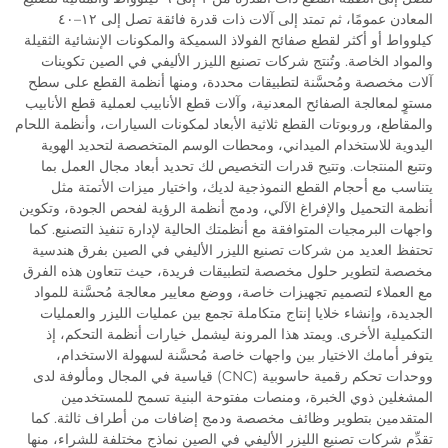
المعادن عمومًا، ثم تمتد إلى آلات ذات قدرة فائقة تصل إلى ١٢–٤٠
كيلوواط أو أكثر لقطع صفائح الفولاذ السميكة والمكونات الإنشائية الثقيلة
والمواد الخاصة. وتُنتج شركات تصنيع الليزر الأليفي في الصين تكوينات
آلات مخصصة ومُحسَّنة لتطبيقات محددة، ومنها أنظمة القطع على سطح
مستوٍ لمعالجة الصفائح المعدنية، وآلات قطع الأنابيب لعملية قطع الأنابيب
والمقاطع، وروبوتات القطع ثلاثية الأبعاد لمكونات السيارات، وأنظمة اللحام
اليدوية للاستخدام الميداني، ومحطات الوسم المتخصصة لتحديد الهوية
وتتبع المنتجات. وتتيح قدرات التخصيص لك تحديد أبعاد مجال العمل بما
يتناسب مع أحجام القطع النموذجية لديك، واختيار ميزات الأتمتة مثل
أنظمة التحميل والإفراغ الآلي، ودمج أنظمة الرؤية لفحص الجودة، وتكوين
واجهات البرمجيات المتوافقة مع أنظمتك الحالية لإدارة تنفيذ التصنيع. كما
تحتفظ العديد من شركات تصنيع الليزر الأليفي في الصين بفرق هندسية
مخصصة لتطوير حلول مخصصة لتطبيقات فريدة، حيث تتعاون هذه الفرق
مع العملاء لتصميم تجهيزات خاصة، ووضع معايير معالجة مُحسَّنة للمواد
الجديدة، وإنشاء خلايا إنتاج متكاملة تجمع بين عمليات الليزر والعمليات
التكميلية الأخرى. ويمتد هذا المرونة ليشمل خيارات أنظمة التحكم، إذ
يتوفر أمامك الاختيار بين واجهات خاصة مُحسَّنة لسهولة الاستخدام،
ووحدات تحكم رقمية حاسوبية (CNC) قياسية في المجال ومألوفة لدى
المشغلين ذوي الخبرة، ومنصات مفتوحة البنية تسمح للمستخدمين
المتقدمين بتطوير وظائف مخصصة ودمج إضافات من أطراف ثالثة. كما
تقدِّم شركات تصنيع الليزر الأليفي في الصين نماذج مختلفة للشراء، منها