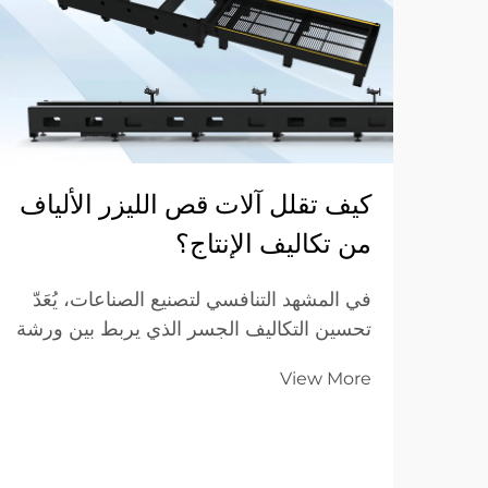
كيف تقلل آلات قص الليزر الألياف
من تكاليف الإنتاج؟
في المشهد التنافسي لتصنيع الصناعات، يُعَدّ
تحسين التكاليف الجسر الذي يربط بين ورشة
عمل تعاني من صعوبات وبين مؤسسة رائدة
View More
في السوق. وللشركات التي تتخصص في
تصنيع المعادن ضمن نموذج الأعمال بين
الشركات (B2B)، فإن المعدات الموجودة
على أرضية المصنع تُحدِّد...