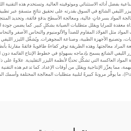
ية بفضل أدائه الاستثنائي وموثوقيته العالية. وتستخدم هذه التقنية الليز
الليزر الليفي الشائع في السوق بقدرته على تحقيق نتائجٍ متسقةٍ عبر تطبي
ة المواد بسرعاتٍ عالية، ومعالجة الأسطح بدقةٍ فائقة، وتحديد المنتجات
ة معقدة للمرايا ويقلل متطلبات الصيانة بشكلٍ كبير. كما يضمن جودة الح
تلف المواد مثل الفولاذ المقاوم للصدأ والألومنيوم والنحاس الأصفر وال
ات، وتصنيع الأجهزة الطبية، وصناعة المجوهرات. ويُشغَّل الليزر الليف
مراد معالجتها. وهذه الطريقة توفر كفاءةً طاقويةً فائقةً مقارنةً بأنظمة 
يزر الليفي الشائع يسمح بإدماجه بسهولةٍ في خطوط الإنتاج القائمة دون 
اد العاكسة التي تشكِّل تحديًّا لأنظمة الليزر التقليدية. علاوةً على ذلك