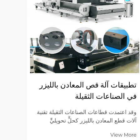
تطبيقات آلة قص المعادن بالليزر
لماذا
في الصناعات الثقيلة
القط
وقد اعتمدت قطاعات الصناعات الثقيلة تقنية
لقد و
آلات قطع المعادن بالليزر كحلٍّ تحويليٍّ
الحدي
للتصنيع الدقيق ولعمليات تصنيع المعادن على
في الص
More
View More
نطاق واسع. وتوفِّر هذه الأنظمة المتقدمة دقةً
ونجاح