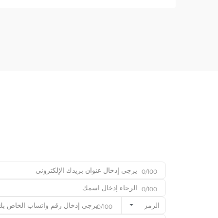
0/100
0/100
الرمز
0/100