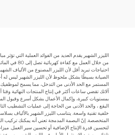
الليزر الشهير يقدم العديد من الفوائد العملية التي تؤثر 
من خلال العم
احتياجات تبريد أقل لأن الليزر المصنوع من الألياف الشهير
الصيانة بسيطًا بشكل ملحوظ لأن الليزر الشهير ليس له أ
المستمر مع الحد الأدنى من التدخل، مما يسمح لموظفيك ال
آلاتك تقضي ساعات أكثر في إنتاج المنتجات النهائية وقت
بمستويات كبيرة، وإكمال الأعمال بشكل أسرع وقبول المز
البقع ، والحد الأدنى من الحاجة إلى عمليات التشطيب ا
خلفية تقنية واسعة. يتناسب الليزر الشهير بالألياف بسلاس
المتخصصة. إنّ البصمة المدمجة تعني أنه يمكنك تركيب الل
لتحسين قدرة الإنتاج الإضافية أو تحسين سير العمل. ميز
تلقائي. يسترد الاستثمار الأولي في الليزر الشهير بسرعة