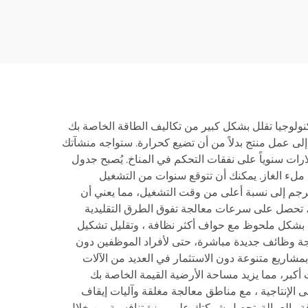
لتكنولوجيا تقلل بشكل كبير من تكاليف الطاقة الخاصة بك
ها تذهب في الواقع إلى عمل منتج بدلاً من أن تضيع كحرارة. ستواجه منشآتك
لارات سنوياً على نفقات التحكم في المناخ. يُصبح جدول
 ملء الغاز. يمكنك أن تتوقع سنوات من التشغيل
 يترجم إلى نسبة أعلى من وقت التشغيل، مما يعني أن
ير، تحصل على سرعات معالجة تفوق الطرق التقليدية
ة بشكل ملحوظ مع حواف أكثر نظافة ، وتقليل تشكيل
مجة وظائف جديدة مباشرة، حتى لأفراد الموظفين دون
بمشاريع متنوعة دون الاستثمار في العديد من الآلات
 أكبر، مما يزيد مساحة الأرضية القيمة الخاصة بك
 الإنتاجية ، مع مناطق معالجة مغلقة وآليات إيقاف
لطاقة والعمالة. تحصل شركتك على ميزة تنافسية من خلال