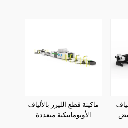
لياف
ماكينة قطع الليزر بالألياف
ابض
الأوتوماتيكية متعددة
الجانتري ولف التفكيك