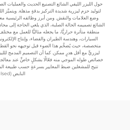
حول الليزر الليفي الشائع التصنيع الحديث والعمليات الصناع
لتوليد حزم ليزرية شديدة التركيز بدقةٍ مذهلة. ويتميَّز 
وضع العلامات والنقش. ومن أبرز وظائفه الرئيسية معالج
الشائع تصميمه الحالة الصلبة، الذي يلغي الحاجة إلى محاذا
منطقة متأثرة حراريًّا، ما يجعله مثاليًّا للعمل مع مخ
السيارات، وهندسة الطيران والفضاء، وإنتاج الإلكتروني
متخصصة، حيث يُضخَّم هذا الضوء قبل توجيهه نحو القطعة ال
ليزريٍّ مع أقل هدرٍ ممكن. كما أن التصميم المدمج للل
خصائص طوله الموجي منه فعّالًا بشكلٍ خاصٍّ عند معالجة المو
النابض (Pulsed)، ما يوفِّر مرونةً كبيرةً لتلبية متطلبات المعالجة المختلفة وأسمك المواد المتنوعة.