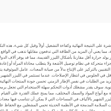
مباشرة على النتيجة النهائية وكفاءة التشغيل. أولاً وقبل كل شيء، هذه ا
ل مع كفاءة كهربائية تصل إلى 80 في المائة، مما يعني أن المزيد من الطاقة التي تدفعون مقابل
 يولد حرارة أقل مقارنةً بأشكال الليزر القديمة، مما قد يوفر آلاف الدو
جزاء متحركة في نظام توصيل الأشعة ولا يتطلب محاذاة المرآة أو إعادة
تقنيين بالتركيز على الإنتاج بدلاً من صيانة المعدات. عامل الموثوقية
ا أقل في الجلوس في انتظار الإصلاحات. عندما تستثمر في الليزر الشه
يد من الطلبات في نفس الإطار الزمني. تحسن جودة المنتجات النهائي
لثانوية. سوف يقدر مشغلك أدوات التحكم سهلة الاستخدام التي تجعل بر
ة مع أنواع المواد والسمك المختلف، مما يمنح عملك القدرة على القيام 
يزر الشهير بالألياف في المساحات التي لا يمكن أن تتناسب فيها معدات
ات السلامة المدمجة في الأنظمة الحديثة تحمي المشغلين مع الحفاظ على
 نسبية من خلال توفير التكاليف المتراكمة على المواد الاستهلاكية وا