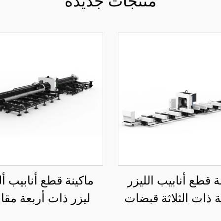
منتجات جديدة
ة قطع أنابيب الليزر
ماكينة قطع أنابيب أ
ية ذات الثلاثة قبضات
ليزر ذات أربعة مق
12085RN3 8
12035SN4 صناعية ثقيلة