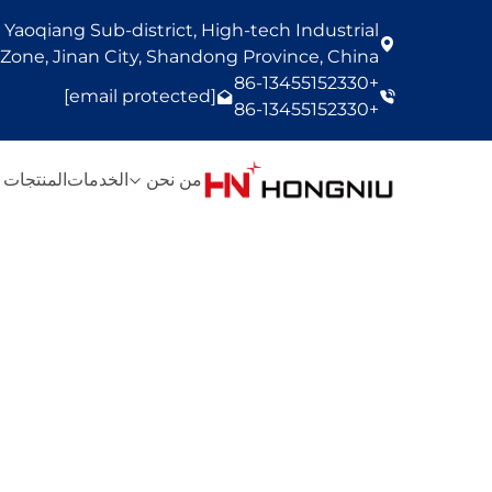
Yaoqiang Sub-district, High-tech Industrial
one, Jinan City, Shandong Province, China
+86-13455152330
[email protected]
+86-13455152330
من نحن
الخدمات
المنتجات