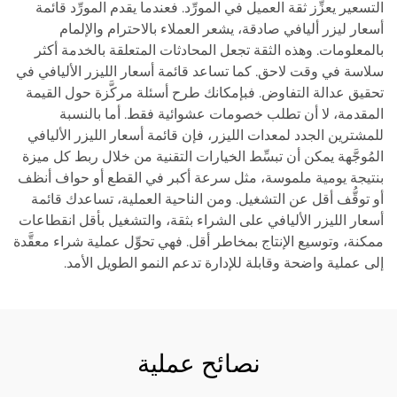
التسعير يعزِّز ثقة العميل في المورِّد. فعندما يقدم المورِّد قائمة
أسعار ليزر أليافي صادقة، يشعر العملاء بالاحترام والإلمام
بالمعلومات. وهذه الثقة تجعل المحادثات المتعلقة بالخدمة أكثر
سلاسة في وقت لاحق. كما تساعد قائمة أسعار الليزر الأليافي في
تحقيق عدالة التفاوض. فبإمكانك طرح أسئلة مركَّزة حول القيمة
المقدمة، لا أن تطلب خصومات عشوائية فقط. أما بالنسبة
للمشترين الجدد لمعدات الليزر، فإن قائمة أسعار الليزر الأليافي
المُوجَّهة يمكن أن تبسِّط الخيارات التقنية من خلال ربط كل ميزة
بنتيجة يومية ملموسة، مثل سرعة أكبر في القطع أو حواف أنظف
أو توقُّف أقل عن التشغيل. ومن الناحية العملية، تساعدك قائمة
أسعار الليزر الأليافي على الشراء بثقة، والتشغيل بأقل انقطاعات
ممكنة، وتوسيع الإنتاج بمخاطر أقل. فهي تحوِّل عملية شراء معقَّدة
إلى عملية واضحة وقابلة للإدارة تدعم النمو الطويل الأمد.
نصائح عملية