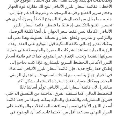
والمكالمات الهاتفية. وبذلك تقلل أيضًا من احتمال الوقوع في
الأخطاء. فقائمة أسعار الليزر الأليافي تتيح لك مقارنة قوة الجهاز
وحجم سرير القطع وحزمة البرمجيات وشروط الدعم جنبًا إلى
جنب، مما يقلل من احتمال شراء النموذج الخطأ. وميزة أخرى هي
تحسين التنبؤ بالتكاليف. إذ غالبًا ما تتضمَّن قائمة أسعار الليزر
الأليافي الكاملة ليس فقط سعر الجهاز، بل أيضًا تكلفة التوصيل
والتركيب والتدريب وقطع الغيار والصيانة السنوية. وهذا يعني أنه
يمكنك تقدير إجمالي تكلفة الملكية قبل التوقيع على العقد. وهذه
الرؤية العملية تساعد الشركات الصغيرة والمتوسطة على حماية
سيولتها النقدية وتجنب الإنفاق غير المتوقع. كما تدعم قائمة أسعار
الليزر الأليافي التخطيط السريع للمشاريع. فإذا كنت بحاجةٍ إلى
إطلاق خط إنتاج جديد، فإن قائمة أسعار الليزر الأليافي تساعدك
في اختيار جهازٍ يتناسب مع إنتاجك المستهدف والجدول الزمني
المحدد. ويمكنك حساب فترة استرداد الاستثمار بشكلٍ أكثر
مباشرةً، لأن قائمة أسعار الليزر الأليافي توفِّر أساسًا ثابتًا
للتخطيط المالي. كما تستفيد الفرق الداخلية من التنسيق الداخلي.
ففريق المشتريات والتشغيل والمالية يمكنه جميعًا مراجعة قائمة
أسعار الليزر الأليافي نفسها ومناقشة المفاضلات والموافقة على
القرار النهائي بعد عدد أقل من الاجتماعات. كما أن الوضوح في