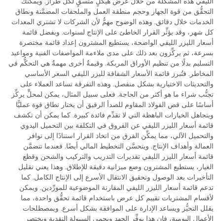
الليفي هذه المشكلة من خلال عرض هيكلٍ متسقٍ لكل طراز. ويمكنك
التحقُّق من قوة الجهاز وحجم منطقة العمل والملحقات المضمَّنة ونطاق
الخدمات خلال دقائق. وهذه الوضوح مهمٌّ لأن الشركات لا تشتري المعدات
كل شهر، وقد يؤثِّر القرار الخاطئ على الإنتاج لسنوات. وبفضل قائمة
أسعار الليزر الليفي الواضحة، يستطيع المشترون إعداد قائمة مختصرة
بسرعة، ثم يركِّزون بعد ذلك على مدى ملاءمة المواصفات الفنية ومواعيد
التسليم بدلًا من تنظيم الأوراق المربكة. وقيمةٌ أخرى مهمةٌ هي التحكُّم في
المخاطر. فتُبرز قائمة الأسعار الشفافة لليزر الليفي السعر الأساسي
والتحديثات الاختيارية بشكل منفصل. وهذه التفرقة تساعد العملاء على
تجنُّب شراء ما هو أكثر من الحاجة. فعلى سبيل المثال، يمكن لمحلٍّ يركِّز
أساسًا على قص الفولاذ المقاوم للصدأ الرقيق أن يختار نطاق قوة عمليًّا
ويتجاهل الخيارات الباهظة التي لا تقدِّم فائدة كبيرة. كما يمكن أن تكشف
قائمة أسعار الليزر الليفي عن الفروق في التكلفة بين التحميل اليدوي
والتحميل الآلي، مما يمكِّن الفرق من اتخاذ القرار استنادًا إلى توافر
العمالة وأهداف الإنتاج. ويتحسَّن التخطيط المالي أيضًا. فعندما تتضمَّن
قائمة أسعار الليزر الليفي تقديرات التدريب والتركيب والشحن وقطع
الغيار، يستطيع المشترون وضع ميزانية دقيقة للإطلاق. وهذا يعني تقليل
التأخيرات بعد الوصول وتحقيق الانتقال الأسرع إلى الإنتاج الكامل. كما
تدعم قائمة أسعار الليزر الليفي المقارنة الموضوعية للمورِّدين. ويمكن
لأقسام المشتريات تقييم كل عرض باستخدام قائمة تحقُّق واحدة، مما
يقلل التحيُّز ويساعد الإدارة على الموافقة بشكل أسرع. وبمصطلحات
الأعمال اليومية، فإن هذا يوفِّر الجهد ويحمي السيولة النقدية ويختصر