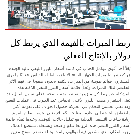
ربط الميزات بالقيمة الذي يربط كل
دولار بالإنتاج الفعلي
يُعَدُّ أحد أقوى عوامل الجذب في قائمة أسعار الليزر الليفي عالية الجودة
هو كيفية ربط ميزات الجهاز بالنتائج الإنتاجية القابلة للقياس. فغالبًا ما يرى
المشترون قوائم طويلة من الميزات، لكنهم يجدون صعوبةً في فهم الأثر
الحقيقي لتلك الميزات. وتُحلُّ قائمة أسعار الليزر الليفي الذكية هذه
المشكلة عبر ربط كل ميزة رئيسية بنتيجة واضحة. فعلى سبيل المثال، قد
تعني استقرار مصدر الليزر الأعلى انخفاض عدد العيوب في عمليات القطع.
وقد تعني تحسين التحكم في الحركة حصولَ الحواف على نعومة أكبر
وانخفاض الحاجة إلى إعادة المعالجة. كما قد تعني تحسين نظام التبريد
زيادة ساعات التشغيل الفعلية مع تقليل حالات التوقف. وعندما تقدِّم قائمة
أسعار الليزر الليفي هذه الروابط بلغةٍ واضحة وبسيطة، يستطيع العملاء
رؤية المكان الذي ستُنفق فيه أموالهم، ولماذا يختلف سعر نموذجٍ معين