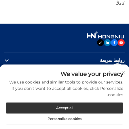
كاملاً.
روابط سريعة
We value your privacy
منتجات
We use cookies and similar tools to provide our services.
If you don't want to accept all cookies, click Personalize
اتصل بنا
cookies.
Accept all
Copyright © 2026 Jinan Hongniu Machinery Equipment
Personalize cookies
Co.,Ltd. All rights reserved -
Privacy Policy