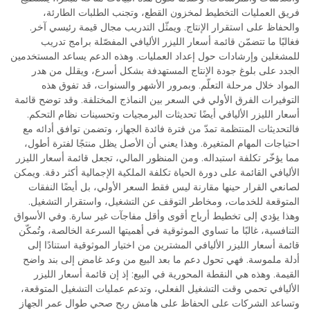
فريق العمليات التخطيط لمخزون القطع، وتجنب الطلبات الطارئة،
والحفاظ على استقرار الإنتاج. ويمثّل التدريب مجال قيمة رئيسي آخر.
فغالبًا ما تتضمّن قائمة أسعار الليزر الأليافي المفصّلة برامج تدريب
للمشغلين وإرشادات حول إعداد العمليات. وهذه الدعم يساعد المستخدمين
الجدد على بلوغ جودة الإنتاج المستهدفة بشكل أسرع، ويقلل من هدر
المواد خلال مرحلة التعلّم. وبمرور الأشهر والسنوات، قد تفوق هذه
التوفيرات الفرق الأولي في السعر بين النماذج المختلفة. وقد توضح قائمة
أسعار الليزر الأليافي أيضًا تحديثات البرمجيات وتحسينات نظام التحكم.
فالتحديثات المنتظمة تمدّ من فترة فائدة الجهاز، وتضمن توافق أدائه مع
احتياجات المهام المتغيرة. وهذا يعني أن الأصل يظل منتجًا لفترة أطول،
مما يؤخّر تكلفة استبداله. ومن المنظور المالي، تجعل قائمة أسعار الليزر
الأليافي القائمة على دورة الحياة تكلفة الملكية الإجمالية أكثر دقة. ويمكن
لصانعي القرار حينها مقارنة ليس فقط السعر الأولي، بل أيضًا النفقات
المتوقعة للخدمات، ومخاطر التوقف عن التشغيل، واستقرار التشغيل.
وهذا يؤدي إلى تخطيط أرباح أقوى وأقل مفاجآت غير سارة. وفي الأسواق
التنافسية، غالبًا ما تساوي الموثوقية في أهميتها السرعة الخالصة، وتُمكّن
قائمة أسعار الليزر الأليافي المشترين من اختيار الموثوقية استنادًا إلى
أدلة ملموسة. فهي تحول دعم ما بعد البيع من وعد غامض إلى بند واضح
القيمة. وهذه هي النقطة المحورية في البيع: إذ إن قائمة أسعار الليزر
الأليافي تحمي وقت التشغيل الفعلي، وتدعم عمليات التشغيل المتوقعة،
وتساعد الشركات على الحفاظ على هامش ربح صحي طوال عمر الجهاز