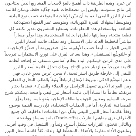
عن غيره. وهذه الطريقة ذات أهميةٍ بالغةٍ لأصحاب المشاريع الذين يحتاجون
إلى نتائج ملموسة، وليس إلى مصطلحات تقنية جذّابة فقط. ويمكن لقائمة
أسعار الليزر الليفي العملية أن تبيّن الإنتاجية المتوقعة حسب نوع المادة،
ومتوسط استهلاك القدرة الكهربائية، ومتوسط عمر القطع الاستهلاكية
الشائعة. وباستخدام هذه المعلومات، يستطيع المشترون تقدير تكلفة كل
قطعة منتجة، ومقارنتها بالطرق الحالية المستخدمة. وهذا يوفِّر مساراً
مباشراً لتخطيط العائد على الاستثمار. وقد تصنِّف قائمة أسعار الليزر
الليفي الخيارات أيضاً حسب الأولوية، مثل: «ضرورية» أو «تعزِّز الإنتاجية»
أو «للتوسُّع المستقبلي». وهذا يساعد الفرق على توزيع الاستثمارات تدريجياً
على مدى الزمن. فيمكنهم البدء بنظام أساسي مستقر، ثم إضافة أنظمة
الأتمتة تدريجياً مع ازدياد حجم الإنتاج. وبذلك تتحوَّل قائمة أسعار الليزر
الليفي إلى خارطة طريق استراتيجية، لا مجرد عرض سعرٍ عادي. فهي
تدعم التوسُّع الذكي، وتربط الإنفاق ارتباطاً وثيقاً بالطلب التجاري الفعلي.
ومن الفوائد الأخرى تسهيل التواصل مع العملاء والشركاء. فعندما يختار
فريقكم نظاماً ما استناداً إلى قائمة أسعار ليزر ليفي واضحة، يمكنكم شرح
سرعة التسليم ومعايير الجودة والطاقة الإنتاجية بثقةٍ تامة. وهذا يعزِّز
المصداقية التجارية. أما في العمليات التشغيلية، فإن رسم القيمة بوضوح
وفقاً لقائمة أسعار الليزر الليفي يقلِّل من النقاشات الداخلية، لأن جميع
الأطراف ترى مفاهيم التنازلات (Trade-offs) بلغةٍ بسيطةٍ وواضحة.
وبالتالي تتخذون القرارات بشكلٍ أسرع، وتبدأون التشغيل في وقتٍ أقرب،
وتتابعون الأداء مقارنةً بالأهداف المخطَّط لها. ولذلك تُعَدُّ قائمة أسعار الليزر