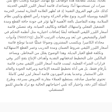
بعناية، يمكنك مطابقة هذه الوظائف مع مهامك اليومية وتجنب دفع ثمن
ميزات لن تستخدمها أبدًا. وتساعدك قائمة أسعار الليزر الليفي الحديثة
كذلك على فهم الفروق التقنية؛ إذ قد تُظهر العلامة التجارية لمصدر الحزمة
الليفية ووسيلة التبريد ونوع نظام الحركة وجودة رأس القطع وتكوين نظام
السلامة. وهذه التفاصيل بالغة الأهمية لأنها تؤثر في جودة حافة القطع ومدة
التشغيل الفعلي واستهلاك الطاقة وتكاليف الصيانة. وقد تتضمّن قائمة
أسعار الليزر الليفي الشفافة أيضًا إضافات اختيارية مثل أنظمة التحكم في
الغبار والتشخيص عن بُعد وبرمجيات الترتيب الأمثل (Nesting) وأدوات
محاذاة الكاميرا. ويكتسب المشترون وضوحًا عمليًّا عندما توضّح قائمة
أسعار الليزر الليفي شروط الضمان ومدة التدريب وعمر القطع الاستهلاكية
وتكلفة قطع الغيار البديلة. وهذا الوضوح يقلل من المخاطر، ويساعد
المالكين على التخطيط لتدفقاتهم النقدية وأهداف الإنتاج بثقةٍ أكبر. وفي
قرارات الشراء الفعلية، ليست قائمة أسعار الليزر الليفي مجرد قائمة
بأرقامٍ فقط، بل هي أداة تخطيطٍ للسعة الإنتاجية ومراقبة الجودة والعائد
على الاستثمار. وعندما يقدم الموردون قائمة أسعار ليزر ليفي كاملةً
تحتوي تفاصيل صادقة، يستطيع العملاء مقارنة العروض بسرعة، وطرح
أسئلة أكثر دقة، واختيار آلة تلبي احتياجاتهم الحالية مع ترك هامشٍ للنمو
المستقبلي.