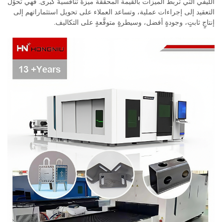
الليفي التي تربط الميزات بالقيمة المحقَّقة ميزةً تنافسيةً كبرى. فهي تحوِّل
التعقيد إلى إجراءات عملية، وتساعد العملاء على تحويل استثماراتهم إلى
إنتاجٍ ثابتٍ، وجودةٍ أفضل، وسيطرةٍ متوقَّعةٍ على التكاليف.