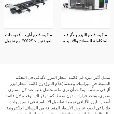
ماكينة قطع الليزر بالألياف
ماكينة قطع أنابيب أفقية ذات
المتكاملة للصفائح والأنابيب،
القبضتين 6012SN مع تحميل
منصة تبادل مغلقة 3015HR
شبه تلقائي
تتمثل أكبر ميزة في قائمة أسعار الليزر الأليافي في التحكم
البسيط في ميزانيتك. وعندما يُقدِّم المورِّدون قائمة أسعار ليزر
أليافي منظَّمة، يمكنك أن ترى ما ستحصل عليه عند كل مستوى
سعري، وتتخذ قراراتك دون ضغط. كما توفر لك الوقت، لأن قائمة
أسعار الليزر الأليافي تجمع التفاصيل الأساسية في تنسيق واحد،
فلا داعي لجمع عروض الأسعار المتفرقة من الرسائل الإلكترونية