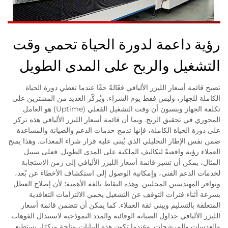
رؤية داعمة لدورة الحياة تحمي وقت
التشغيل والربح على المدى الطويل
تصبح قائمة أسعار الليزر الأليافي فعّالةً حقًا عندما تغطي دورة الحياة
الكاملة للجهاز، وليس فقط يوم الشراء. ويُركّز العديد من المشترين على
تكلفة الجهاز وينسون أن وقت التشغيل الفعلي (Uptime) هو العامل
المحوري في تحقيق الربح. وبما أن قائمة أسعار الليزر الأليافي هذه تركز
على دورة الحياة الكاملة، فإنها تدمج خدمات الدعم والصيانة والمساعدة
ضمن نفس الإطار التحليلي الذي يُبنى عليه قرار شراء المعدات. وهذا يمنح
العملاء رؤية واقعيةً لتكاليف الملكية على المدى الطويل. فعلى سبيل
المثال، يمكن أن تشير قائمة أسعار الليزر الأليافي إلى زمن الاستجابة
لخدمات الدعم الفني، وإمكانية الوصول إلى استكشاف الأخطاء عن بُعد،
وتوافر المهندسين المحليين. وهذه النقاط بالغة الأهمية؛ لأن إصلاح العطل
بسرعة أثناء فترات التوقف عن التشغيل يحمي الالتزامات التعاقدية
المتعلقة بالتسليم ويبني ثقة العملاء. كما يمكن أن تتضمن قائمة أسعار
الليزر الأليافي جداول الصيانة الوقائية والمدد النموذجية لاستبدال الفوهات
والعدسات والمرشحات. وعندما تكون هذه البيانات متاحة مبكرًا، يستطيع