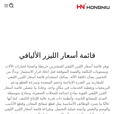
قائمة أسعار الليزر الأليافي
توفر قائمة أسعار الليزر الليفي للمشترين خريطةً واضحةً لخيارات الآلات
ومستويات التكلفة والقيمة المتوقعة قبل اتخاذ قرار الاستثمار. وبدلًا من
التخمين بشأن تكلفة الآلة، يمكنك استخدام قائمة أسعار الليزر الليفي
للمقارنة بين القدرة الإنتاجية وحجم المنضدة وسرعة القطع ودعم
البرمجيات وتغطية الخدمات في مكانٍ واحد. وعادةً ما تتضمّن قائمة أسعار
الليزر الليفي القوية نماذج ابتدائية للمحلات الصغيرة، ونماذج متوسطة
المدى للمصانع النامية، وأنظمة ذات قدرة عالية للإنتاج الكثيف. كما أنها
غالبًا ما تسرد الوظائف الأساسية مثل قطع صفائح المعادن وقطع الأنابيب
والوسم والنقش وأتمتة عملية التحميل. وبقراءة قائمة أسعار الليزر الليفي