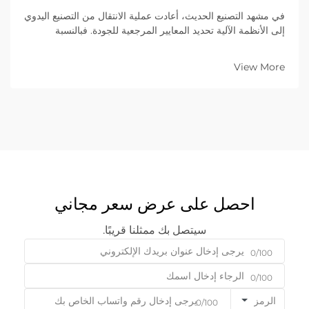
في مشهد التصنيع الحديث، أعادت عملية الانتقال من التصنيع اليدوي
إلى الأنظمة الآلية تحديد المعايير المرجعية للجودة. فبالنسبة
للشركات الصناعية التي تعمل في مجال الأعمال مع الأعمال
(B2B)، فإن القدرة على تسليم عشرة آلاف قطعة متطابقة تمامًا
View More
تُعدّ بنفس أهمية القدرة على ضمان الدقة والاتساق في التصنيع...
احصل على عرض سعر مجاني
سيتصل بك ممثلنا قريبًا.
0/100
0/100
الرمز
0/100