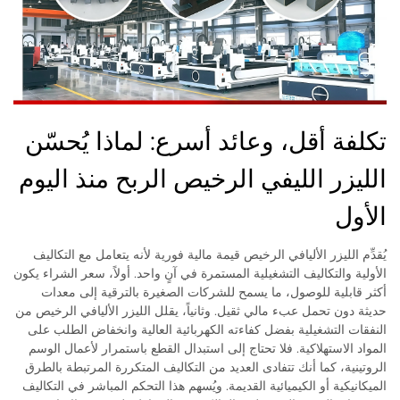
تكلفة أقل، وعائد أسرع: لماذا يُحسّن
الليزر الليفي الرخيص الربح منذ اليوم
الأول
يُقدِّم الليزر الأليافي الرخيص قيمة مالية فورية لأنه يتعامل مع التكاليف
الأولية والتكاليف التشغيلية المستمرة في آنٍ واحد. أولاً، سعر الشراء يكون
أكثر قابلية للوصول، ما يسمح للشركات الصغيرة بالترقية إلى معدات
حديثة دون تحمل عبء مالي ثقيل. وثانياً، يقلل الليزر الأليافي الرخيص من
النفقات التشغيلية بفضل كفاءته الكهربائية العالية وانخفاض الطلب على
المواد الاستهلاكية. فلا تحتاج إلى استبدال القطع باستمرار لأعمال الوسم
الروتينية، كما أنك تتفادى العديد من التكاليف المتكررة المرتبطة بالطرق
الميكانيكية أو الكيميائية القديمة. ويُسهم هذا التحكم المباشر في التكاليف