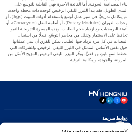
بناء المصداقية السوقية. أما الفائدة الأخيرة فهي القابلية للتوسع على
المدى الطويل. فقد يبدأ الليزر الليفي الرخيص كوحدة ذات محطة واحدة،
ثم يتكامل تدريجيًّا في سير عمل أوسع باستخدام أدوات التثبيت (Jigs)، أو
وحدات الدوران (Rotary Modules)، أو أنظمة النقل (Conveyors)، أو
أتمتة البرمجيات مع ازدياد حجم الطلبات. وهذه المسيرة التدريجية للنمو
تحافظ على الاستثمار وتقلل من مخاطر التوسّع. فبدلًا من استبدال
المعدات في كل مرة تزداد فيها الطلب، يمكن للفرق أن تبني عملياتها
حول نفس الأساس المتمثل في الليزر الليفي الرخيص. وللشركات التي
تخطط لنموٍ ثابتٍ وواقعيٍّ، يوفّر الليزر الليفي الرخيص المزيج الأمثل من
المرونة، والجودة، وإمكانية الترقية.
روابط سريعة