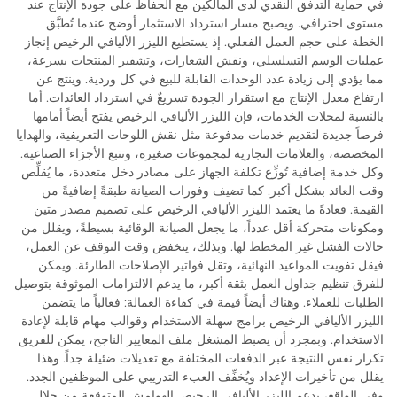
في حماية التدفق النقدي لدى المالكين مع الحفاظ على جودة الإنتاج عند
مستوى احترافي. ويصبح مسار استرداد الاستثمار أوضح عندما تُطبَّق
الخطة على حجم العمل الفعلي. إذ يستطيع الليزر الأليافي الرخيص إنجاز
عمليات الوسم التسلسلي، ونقش الشعارات، وتشفير المنتجات بسرعة،
مما يؤدي إلى زيادة عدد الوحدات القابلة للبيع في كل وردية. وينتج عن
ارتفاع معدل الإنتاج مع استقرار الجودة تسريعٌ في استرداد العائدات. أما
بالنسبة لمحلات الخدمات، فإن الليزر الأليافي الرخيص يفتح أيضاً أمامها
فرصاً جديدة لتقديم خدمات مدفوعة مثل نقش اللوحات التعريفية، والهدايا
المخصصة، والعلامات التجارية لمجموعات صغيرة، وتتبع الأجزاء الصناعية.
وكل خدمة إضافية تُوزِّع تكلفة الجهاز على مصادر دخل متعددة، ما يُقلِّص
وقت العائد بشكل أكبر. كما تضيف وفورات الصيانة طبقةً إضافيةً من
القيمة. فعادةً ما يعتمد الليزر الأليافي الرخيص على تصميم مصدر متين
ومكونات متحركة أقل عدداً، ما يجعل الصيانة الوقائية بسيطةً، ويقلل من
حالات الفشل غير المخطط لها. وبذلك، ينخفض وقت التوقف عن العمل،
فيقل تفويت المواعيد النهائية، وتقل فواتير الإصلاحات الطارئة. ويمكن
للفرق تنظيم جداول العمل بثقة أكبر، ما يدعم الالتزامات الموثوقة بتوصيل
الطلبات للعملاء. وهناك أيضاً قيمة في كفاءة العمالة: فغالباً ما يتضمن
الليزر الأليافي الرخيص برامج سهلة الاستخدام وقوالب مهام قابلة لإعادة
الاستخدام. وبمجرد أن يضبط المشغل ملف المعايير الناجح، يمكن للفريق
تكرار نفس النتيجة عبر الدفعات المختلفة مع تعديلات ضئيلة جداً. وهذا
يقلل من تأخيرات الإعداد ويُخفِّف العبء التدريبي على الموظفين الجدد.
وفي الواقع، يدعم الليزر الأليافي الرخيص الهوامش المتوقعة من خلال