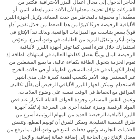
لحاجز الدخول إلى مجال أعمال الليزر الاحترافية. فكثير من
الشركات تؤجّل تحديث معداتها لأن الآلات تبدو باهظة الثمن، أو
معقّدة، أو محفوفة بالمخاطر من حيث الصيانة. وتُزيل أجهزة الليزر
الأليافية الرخيصة جزءًا كبيرًا من هذا الضغط من خلال تقديم أداءٍ
قويٍّ بسعرٍ يتناسب مع الميزانيات الواقعية. وبذلك تبدأ الإنتاج في
وقتٍ أبكر، وتتقبّل المزيد من الطلبات في وقتٍ أسرع، وتعوّض
استثمارك خلال فترة أقصر. كما توفر أجهزة الليزر الأليافية
الرخيصة المال يوميًّا بفضل كفاءتها العالية في استهلاك الطاقة. إذ
تقوم الحزمة بتحويل الطاقة بكفاءة عالية، ما يمنع المشغلين من
إهدار الكهرباء في فترات التسخين الطويلة أو في حالات الخرج
غير المستقر. وهذا الأمر يكتسب أهمية كبيرة على مدى أشهر
الاستخدام. ويمكن لجهاز الليزر الأليافي الرخيص أن يقلّل تكاليف
المرافق مع الحفاظ في الوقت نفسه على وضوح العلامات،
وعمق النقش المستقر، وجودة الحواف القابلة للتكرار عند قص
المواد الرقيقة. وميزة عملية أخرى هي السرعة: إذ تُنفّذ أجهزة
الليزر الأليافية الرخيصة العديد من المهام الروتينية أسرع من
طرق التسمية التقليدية. ويمكن للفرق أن تُوسِم القطع، وتنقش
العلامات التجارية، وتُنهي دفعات التتبع في وقتٍ أقل، ما يرفع من
معدل الإنتاج دون الحاجة إلى إضافة عمالة إضافية. والإنجاز