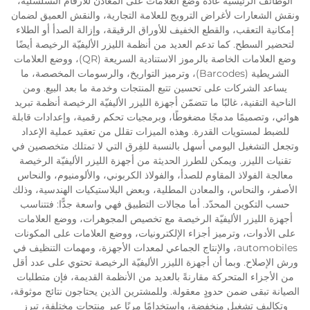
الوظائف الرئيسية عادةً وضع العلامات على المعادن للأرقام التسلسلية،
ونقش الشعارات لأغراض الترويج للعلامة التجارية، والنقش العميق لضمان
إمكانية التعقب، والقطع الخفيف للأوراق الرقيقة، وإزالة الصدأ أو الطلاء
لتحضير السطح. كما تدعم العديد من أنظمة الليزر الأليفيّة الرخيصة أيضًا
وضع العلامات الخاصة بالرموز الاستنادية السريعة (QR)، ووضع العلامات
الشريطية (Barcodes)، وترميز التواريخ، والرسومات المخصصة، ما
يساعد الشركات على تحسين تتبع المنتجات وخدمة ما بعد البيع. ومن
الناحية التقنية، غالبًا ما تتضمّن أجهزة الليزر الأليفيّة الرخيصة أنظمة تبريد
هوائي، وتصميمًا مدمجًا مضغوطًا، وبرمجيات تحكم رقمية، وإعدادات قابلة
للضبط لمستويات القدرة. وهذه الميزات تقلل من تعقيد عملية الإعداد
وتجعل التشغيل اليومي أسهل بالنسبة للفِرق التي لا تمتلك متخصصين في
تقنيات الليزر. ويمكن للطرز الحديثة من أجهزة الليزر الأليفيّة الرخيصة
معالجة الفولاذ المقاوم للصدأ، والفولاذ الكربوني، والألومنيوم، والنحاس
الأصفر، والنحاس، والمعادن المطلية، وبعض البلاستيكيات الهندسية، وذلك
حسب التكوين المحدّد. أما مجالات التطبيق فهي واسعة جدًّا: فتتناسب
أجهزة الليزر الأليفيّة الرخيصة مع تخصيص المجوهرات، ووضع العلامات
على الأدوات، وترميز أجزاء الإلكترونيات، ووضع العلامات على المكونات
automobiles، والإنتاج الجماعي لمعدات الأجهزة، ومهمات التنظيف في
ورش الإصلاح. وبما أن أجهزة الليزر الأليفيّة الرخيصة تحتوي على عدد أقل
من الأجزاء المتحركة مقارنةً بالعديد من الأنظمة القديمة، فإن متطلبات
الصيانة تبقى ضمن حدودٍ معقولة. وللمشترين الذين يحتاجون نتائج موثوقة،
وتكاليف تشغيل منخفضة، واستخدامًا مرنًا عبر منتجات مختلفة، تبرز