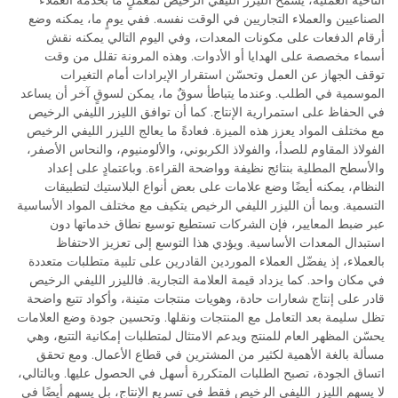
الناحية العملية، يسمح الليزر الليفي الرخيص لمَعْمَلٍ ما بخدمة العملاء
الصناعيين والعملاء التجاريين في الوقت نفسه. ففي يومٍ ما، يمكنه وضع
أرقام الدفعات على مكونات المعدات، وفي اليوم التالي يمكنه نقش
أسماء مخصصة على الهدايا أو الأدوات. وهذه المرونة تقلل من وقت
توقف الجهاز عن العمل وتحسّن استقرار الإيرادات أمام التغيرات
الموسمية في الطلب. وعندما يتباطأ سوقٌ ما، يمكن لسوقٍ آخر أن يساعد
في الحفاظ على استمرارية الإنتاج. كما أن توافق الليزر الليفي الرخيص
مع مختلف المواد يعزز هذه الميزة. فعادةً ما يعالج الليزر الليفي الرخيص
الفولاذ المقاوم للصدأ، والفولاذ الكربوني، والألومنيوم، والنحاس الأصفر،
والأسطح المطلية بنتائج نظيفة وواضحة القراءة. وباعتمادٍ على إعداد
النظام، يمكنه أيضًا وضع علامات على بعض أنواع البلاستيك لتطبيقات
التسمية. وبما أن الليزر الليفي الرخيص يتكيف مع مختلف المواد الأساسية
عبر ضبط المعايير، فإن الشركات تستطيع توسيع نطاق خدماتها دون
استبدال المعدات الأساسية. ويؤدي هذا التوسع إلى تعزيز الاحتفاظ
بالعملاء، إذ يفضّل العملاء الموردين القادرين على تلبية متطلبات متعددة
في مكان واحد. كما يزداد قيمة العلامة التجارية. فالليزر الليفي الرخيص
قادر على إنتاج شعارات حادة، وهويات منتجات متينة، وأكواد تتبع واضحة
تظل سليمة بعد التعامل مع المنتجات ونقلها. وتحسين جودة وضع العلامات
يحسّن المظهر العام للمنتج ويدعم الامتثال لمتطلبات إمكانية التتبع، وهي
مسألة بالغة الأهمية لكثير من المشترين في قطاع الأعمال. ومع تحقق
اتساق الجودة، تصبح الطلبات المتكررة أسهل في الحصول عليها. وبالتالي،
لا يسهم الليزر الليفي الرخيص فقط في تسريع الإنتاج، بل يسهم أيضًا في