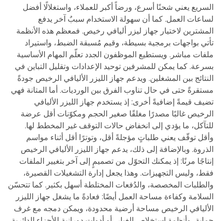
السريع يعني شحنًا أسرع، ورضاً أكبر للعملاء، واستغلالًا أفضل
لساعات العمل. كما أن سهولة الاستخدام سببٌ آخر يدفع
المشترين لاختيار جهاز ليزر أليافي رخيص. فمعظم هذه الأنظمة
تأتي بواجهات برمجية بسيطة، وقيم مُسبقة الضبط، واستيراد
ملفات مباشر. ويستطيع الموظفون الجدد تعلّم المهام الأساسية
بسرعة. كما يمكن للمشرفين توحيد الإعدادات وتقليل التباين في
النتائج بين المشغلين. ويدعم جهاز الليزر الأليافي الرخيص جودةً
مستقرةً حتى في حال تناوب الفرق بين الورديات. أما المتانة فهي
تضيف قيمةً إضافيةً أخرى: إذ يستخدم جهاز الليزر الأليافي
الرخيص غالبًا مصدرًا مغلقًا صغير الحجم ومكوّنات أقل عرضة
للتآكل، ما يؤدي إلى انخفاض حالات التوقف غير المخطط لها.
وأقل توقّف يعني طلباتٍ مؤجلةً أقل، وتوترًا أقل أثناء مواسم
الذروة. وبالإضافة إلى ذلك، يدعم جهاز الليزر الأليافي الرخيص
إنتاجًا مرنًا: إذ يمكنك التحوّل من تصميمٍ إلى آخر بتغيير الملفات
فقط، وليس التجهيزات. وهذا يجعل إدارة التشغيلات القصيرة،
والطلبات المخصصة، والدُفعات المختلطة أسهل بكثير. كما تتحسّن
السلامة وكفاءة مساحة العمل أيضًا: فعادةً ما يشغل جهاز الليزر
الأليافي الرخيص مساحة أرضية محدودة، ويمكن دمجه مع غرف
حماية، وأنظمة استخلاص الغبار، أو أدوات دورانية للأجزاء الدائرية.