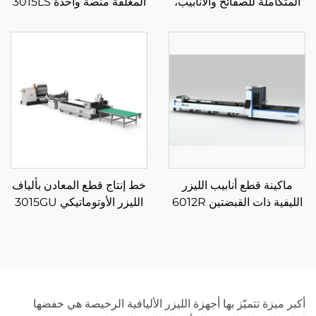
المتكاملة للصفائح والأنابيب،
المغلقة منصة واحدة 3015LS
منصة تبادل مغلقة 3015GAR
ماكينة قطع أنابيب الليزر
خط إنتاج قطع المعادن بألياف
الليفية ذات القبضتين 6012R
الليزر الأوتوماتيكي 3015GU
مع تغذية من البكرة
أكبر ميزة تتميّز بها أجهزة الليزر الأليافية الرخيصة هي خفضها