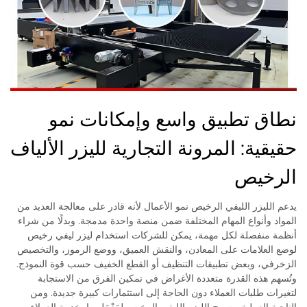
نطاق تطبيق واسع وإمكانات نمو
حقيقية: المرونة التجارية لليزر الألياف
الرخيص
يدعم الليزر الليفي الرخيص نمو الأعمال لأنه قادر على معالجة العديد من
المواد وأنواع المهام المختلفة ضمن منصة واحدة مدمجة. وبدلًا من شراء
أنظمة منفصلة لكل مهمة، يمكن للشركات استخدام ليزر ليفي رخيص
لوضع العلامات على المعادن، والنقش العميق، ووضع الرموز، والتخصيص
الزخرفي، وبعض تطبيقات التنظيف أو القطع الخفيف حسب قوة النموذج.
وتُسهم هذه القدرة متعددة الأغراض في تمكين الفرق من الاستجابة
لتغيرات طلبات العملاء دون الحاجة إلى استثمارات كبيرة جديدة. ومن