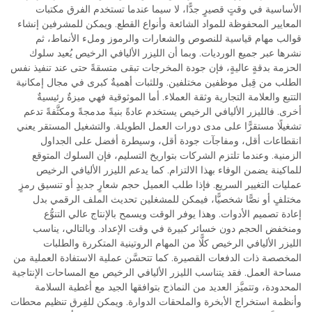
الأساسية في وقتٍ قصيرٍ جدًّا، لا سيما عندما تستخدم الفرق مكتبات
المعايير المحفوظة للمواد الشائعة وأنواع القطع. ويمكن للمشرفين إنشاء
قوالب مهام قياسية للنصوص والشعارات والرموز وملء الأنماط، ثم
نشرها عبر جميع الورديات. وبما أن الليزر الأليافي الرخيص يُعيد سلوك
الحزمة بدقةٍ عاليةٍ، فإن جودة المخرجات تبقى متسقةً حتى عند تنفيذ نفس
الطلب من قِبل موظفين مختلفين. وللثبات أهميةٌ كبرى في مجال إمكانية
التتبع والعلامة التجارية وثقة العملاء. أما الموثوقية فهي ميزةٌ رئيسيةٌ
أخرى. فالليزر الأليافي الرخيص يستخدم عادةً بنيةً مدمجةً ومكثَّفةً تدعم
تشغيلًا مستقرًّا على مدى دورات العمل الطويلة. والتشغيل المستقر يعني
انقطاعات أقل، ومفاجآت جودة أقل، وسيطرة أفضل على الجداول
الزمنية. وعندما تلتزم الشركات بتواريخ التسليم، فإن السلوك المتوقع
للماكينة يضمن الوفاء بهذا الالتزام. كما يدعم الليزر الأليافي الرخيص
عمليات التغيير السريع. فإذا طلب العميل حجم شعارٍ جديدٍ أو تنسيق رمزٍ
مختلفٍ أو نصًّا شخصيًّا، فيمكن للمشغلين تحديث الملف الرقمي بدل
إعادة تصميم الأدوات. وهذا يوفر الوقت ويسمح بالإنتاج عالي التنوُّع
ومنخفض الحجم دون خسائر كبيرة في وقت الإعداد. وبالتالي، يناسب
الليزر الأليافي الرخيص كلًّا من المهام الروتينية المتكررة والطلبات
المخصصة ذات الدفعات القصيرة. كما تتحسَّن عملية الاستفادة العملية من
مساحة العمل. فقد يتناسب الليزر الأليافي الرخيص مع المساحات الإنتاجية
المحدودة، وتتميَّز العديد من النماذج بتوافقها الجيد مع أغطية السلامة
وأنظمة استخراج الأبخرة والملحقات الدوارة. ويمكن للفِرق تنظيم محطات