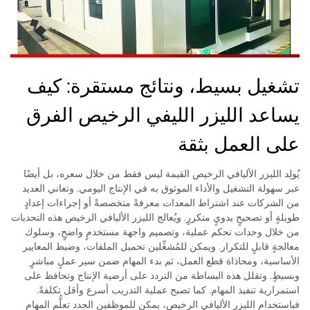
تشغيل بسيط، ونتائج مستقرة: كيف
يساعد الليزر الليفي الرخيص الفرق
على العمل بثقة
يُولِد الليزر الأليافي الرخيص القيمة ليس فقط من خلال سعره، بل أيضًا
عبر سهولة التشغيل والأداء الموثوق به في الإنتاج اليومي. وتعاني العديد
من الشركات عند اشتراط المعدات معرفةً متخصصةً أو إجراءات إعدادٍ
طويلةٍ أو تصحيحٍ يدويٍ متكررٍ. ويُعالج الليزر الأليافي الرخيص هذه التحديات
من خلال وحدات تحكم عملية، وتصميم واجهة مستخدمٍ واضحٍ، وسلوك
معالجةٍ قابلٍ للتكرار. ويمكن للمُشغِّلين تحميل الملفات، وضبط المعايير
الأساسية، ومحاذاة قطع العمل، ثم بدء المهام ضمن سير عملٍ مباشرٍ
وبسيطٍ. وتقلل هذه البساطة من التردد على أرضية الإنتاج وتحافظ على
استمرارية تنفيذ المهام. كما تصبح عملية التدريب أسرع وأقل تكلفةً.
فباستخدام الليزر الأليافي الرخيص، يمكن للموظفين الجدد تعلُّم المهام