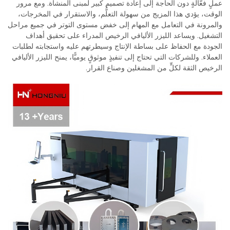
عملٍ فعَّالةٍ دون الحاجة إلى إعادة تصميم كبير لمبنى المنشأة. ومع مرور
الوقت، يؤدي هذا المزيج من سهولة التعلُّم، والاستقرار في المخرجات،
والمرونة في التعامل مع المهام إلى خفض مستوى التوتر في جميع مراحل
التشغيل. ويساعد الليزر الأليافي الرخيص المدراء على تحقيق أهداف
الجودة مع الحفاظ على بساطة الإنتاج وسيطرتهم عليه واستجابته لطلبات
العملاء. وللشركات التي تحتاج إلى تنفيذٍ موثوقٍ يوميًّا، يمنح الليزر الأليافي
الرخيص الثقة لكلٍّ من المشغلين وصناع القرار.