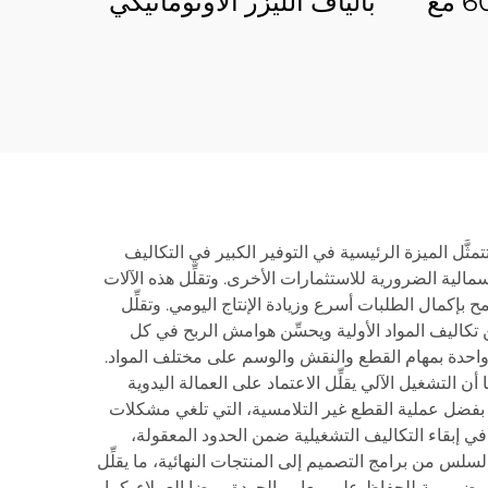
ذات القبضتين 6012SN مع
بألياف الليزر الأوتوماتيكي
ي
3015GU مع تغذية من
البكرة
مثَّل الميزة الرئيسية في التوفير الكبير في التكاليف
مالية الضرورية للاستثمارات الأخرى. وتقلِّل هذه الآلات
 بإكمال الطلبات أسرع وزيادة الإنتاج اليومي. وتقلِّل
عبر تحسين مسارات القطع وأنماط الترتيب (Nesting)، ما يقلِّل مباشرةً من تكاليف المواد الأولية ويحسِّن هوامش الربح في كل
واحدة بمهام القطع والنقش والوسم على مختلف المواد.
التشغيل الآلي يقلِّل الاعتماد على العمالة اليدوية
ً بفضل عملية القطع غير التلامسية، التي تلغي مشكلات
 في إبقاء التكاليف التشغيلية ضمن الحدود المعقولة،
لسلس من برامج التصميم إلى المنتجات النهائية، ما يقلِّل
ي ضرورية للحفاظ على معايير الجودة ورضا العملاء. كما