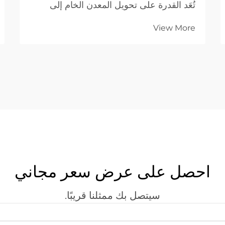
تُعَد القدرة على تحويل المعدن الخام إلى
مكونات عالية الدقة حجر الزاوية في النجاح.
View More
ومع اتجاه الصناعات العالمية نحو تصاميم أكثر
تعقيدًا ودورات إنتاج أقصر، فإن تقنية الليزر...
احصل على عرض سعر مجاني
سيتصل بك ممثلنا قريبًا.