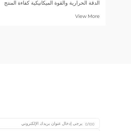
الدقة الحرارية والقوة الميكانيكية كفاءة المنتج
النهائي وتكلفته وجودته. وعلى مدى عقود،
View More
اعتمدت عمليات القطع الميكانيكي—التي
تستخدم أدوات فيزيائية مثل المقصات
والبunches...
0/100