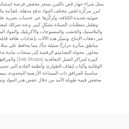
يمثل شراء جهاز قص بالليزر بسعر مخفض فرصة استثنائية ل
ليزر مركَّزة لقص مختلف المواد بدقةٍ مذهلة، مُقدِّمة نت
ضوئية شديدة الكثافة، وتُركِّزها عبر عدسات بصرية ع
وتقليل متطلبات الصيانة بشكلٍ كبير. وعند شرائك لم
والبلاستيك والخشب والمنسوجات والأكريليك والمواد المركب
عبر دفعات الإنتاج. وتتميَّز هذه الآلات بإعدادات طاقة 
مناطق متأثرة حراريًّا ضئيلة جدًّا، مما يحافظ على س
محاور، محولة التصاميم الرقمية إلى منتجات مادية بدقة 
كبيرة لمراكز
الوقائية وآليات إيقاف الطوارئ وأنظمة العادم التي تح
مناسبةً للمرافق ذات المساحة الأرضية المحدودة، بين
مخفض قيمة طويلة الأمد من خلال خفض هدر المواد وتس