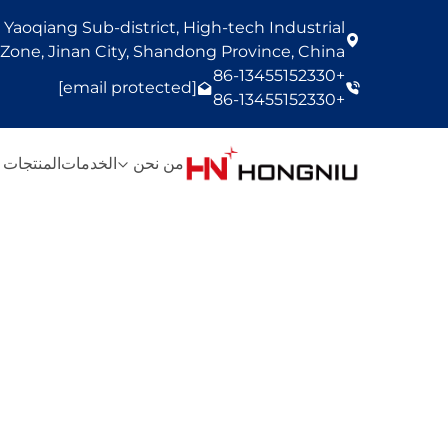
Yaoqiang Sub-district, High-tech Industrial
one, Jinan City, Shandong Province, China
+86-13455152330
[email protected]
+86-13455152330
من نحن
الخدمات
المنتجات