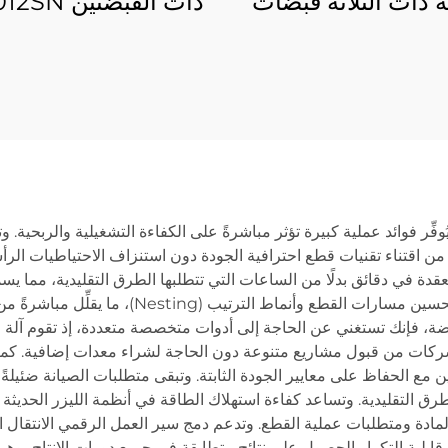
ية ذات الثلاثة قبضات
12085RN3 8
تحميل شبه تلقائ
ّر فوائد عملية كبيرة تؤثر مباشرةً على الكفاءة التشغيلية والربحية. وتت
ت من اقتناء تقنيات قطع احترافية الجودة دون استنزاف الاحتياطيات الرأس
قدة في دقائق بدلًا من الساعات التي تتطلبها الطرق التقليدية، مما يسمح
الدقة المتأصلة في تقنية قطع الليزر من هدر المواد 
ة، فإنك تستغني عن الحاجة إلى أدوات متخصصة متعددة، إذ تقوم آلة 
شركات من قبول مشاريع متنوعة دون الحاجة لشراء معدات إضافية. كما أن 
ن مع الحفاظ على معايير الجودة الثابتة. وتبقى متطلبات الصيانة ضئيلة
لطرق التقليدية. وتساعد كفاءة استهلاك الطاقة في أنظمة الليزر الحديثة
 المادة ومتطلبات عملية القطع. وتدعم دمج سير العمل الرقمي الانتقال ا
 قابلية التكرار الحصول على نتائج متطابقة في جميع دورات الإنتاج، وه