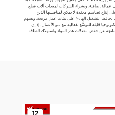
لحواف الحادة (Deburring) والصنفرة، ما يوفِّر وقتًا وتكاليف عمالة إضافية. وبشراء الشركات لمعدات آلات قطع
ى إنتاج تصاميم معقدة لا يمكن لمنافسيها الذين
بينما يحافظ التشغيل الهادئ على بيئات عمل مريحة. ويسهم
لوجيا قابلة للتوسُّع بفعالية مع نمو الأعمال، إذ إن
 الناتجة عن خفض معدلات هدر المواد واستهلاك الطاقة
12