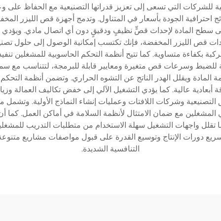
لشركات التي تسعى إلى تعزيز قدراتها التصنيعية مع الحفاظ على وعيٍ 
ائج احترافية الجودة بأسعار في المتناول. وتدمج أجهزة قص الليزر المخفض
لى سطح المادة لإحداث قصٍّ نظيفٍ ودقيقٍ دون أي اتصال مادي. ويؤدي 
عدات قص الليزر المخفضة، فإنك تكتسب إمكانية الوصول إلى حلول تصنيع
ة بكفاءة متساوية. كما تتيح أنظمة التحكم الحاسوبية للمشغلين تنفيذ أ
قابلة للضبط وسرعات قص متغيرة ومعايير قابلة للبرمجة، لتتناسب مع سما
لامة المادة ويقلل الهدر الناتج عن التشوه الحراري. وتضمن أنظمة ال
أبعادية عالية. كما يؤدي التشغيل الآلي إلى خفض تكاليف العمالة وزياد
 العمل التعاقدية (Job Shops) والمرافق التصنيعية وشركات اللافتات وعمليات إنشاء النماذج 
مي المشغلين مع ضمان الامتثال لأنظمة السلامة في أماكن العمل. كما أ
ما تقلل واجهات التشغيل سهلة الاستخدام من متطلبات التدريب للمشغلي
ريع دورات الإنتاج وتوسيع القدرة على قبول مواصفات مشاريع متنوع
التنافسية الشديدة.