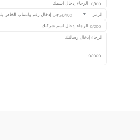
0/100
الرمز
0/100
0/200
0/1000