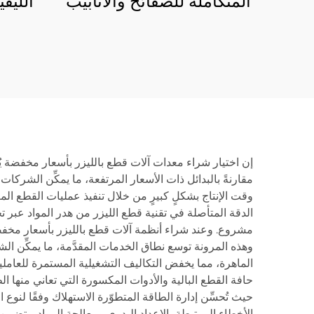
المتكاملة للصفائح والأنابيب
الليف
50
3015LR
إن اختيار شراء معدات آلات قطع بالليزر بأسعار مخفضة يُوفِ
مقارنةً بالبدائل ذات الأسعار المرتفعة، ما يمكِّن الشركا
وقت الإنتاج بشكلٍ كبيرٍ من خلال تنفيذ عمليات القطع المع
مشروع. وعند شراء أنظمة آلات قطع بالليزر بأسعار مخفض
وهذه المرونة توسع نطاق الخدمات المقدَّمة، ما يمكِّن ال
الماهرة، مما يخفض التكاليف التشغيلية المستمرة للعاملي
حافة القطع البالية والأدوات المكسورة التي تعاني منها ا
حيث تُحسِّن إدارة الطاقة المتطوّرة الاستهلاك وفقًا لنوع
الأخطاء المرتبطة بالإعداد اليدوي ومعالجة المواد. وتضمن