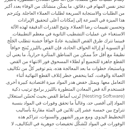
تنجز نفس المهام في دقائق، ما يمكّن منشأتك من الوفاء بعدد أكبر
من الطلبات والاستجابة السريعة لطلبات العملاء العاجلة. ويُترجم
هذا الميزة في السرعة إلى إمكانات أعلى لتحقيق الإيرادات
وتحسين تقييمات رضا العملاء. وتتيح القدرات الدقيقة لهذه الآلة
الاستغناء عن عمليات التشطيب الثانوية في معظم التطبيقات.
فبينما تترك طرق القص التقليدية عادةً حوافاً خشنة تتطلب الجَلْخ
أو التسوية أو إزالة الحواف الحادة، فإن القص بالليزر يُنتج حوافاً
نظيفةً مع أقل حدٍّ ممكن من المناطق المتأثرة حرارياً، ما يعني أن
القطع جاهزة للتجميع أو لطلاء المسحوق فور الانتهاء من القص.
وباستبعاد خطوات ما بعد المعالجة هذه، يتم توفير كلٍّ من تكاليف
العمالة والوقت، كما ينخفض خطر إتلاف القطع النهائية أثناء
التعامل معها. ويمثل خفض هدر المواد ميزة اقتصادية كبيرة أخرى.
فتستخدم آلة قص المعادن المتطورة بالليزر برامج ترتيب ذكية
(Nesting Software) تُرتب أنماط القص بحيث تُحسّن استغلال
المواد إلى أقصى حد، وغالباً ما تحقق وفورات في المواد بنسبة
تتراوح بين خمسة عشر إلى ثلاثين في المئة مقارنةً بأساليب
التخطيط اليدوي. ومع مرور الشهور والسنوات، تتراكم هذه
الوفورات في المواد لتُشكّل تخفيضات جوهرية في التكاليف، لا