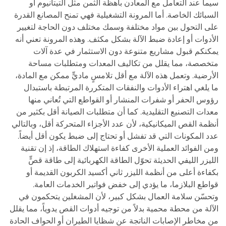
سيما عند التعامل مع المعادن باهظة الثمن مثل التيتانيوم أو
السبائك الخاصة. أما المرونة التشغيلية فهي تمنح المصانع القدرة
على التحول بين مواد مختلفة وسمك مختلف دون الحاجة لتغيير
الأدوات أو إعادة ضبط الآلة بشكل مكثف. وهذه المرونة تعني أنه
يمكنكم قبول مشاريع متنوعة دون الاستثمار في عدة آلات
متخصصة، مما يقلل من تكاليف المعدات ومتطلبات مساحة
الأرضية. وتعمل هذه الآلة مع أقل تلامسٍ ماديٍّ ممكن مع المادة،
ما يلغي اهتراء الأدوات والنفقات المتكررة المرتبطة باستبدال
رؤوس الحفر أو شفرات المنشار أو القواطع التي تُعاني منها
معدات التصنيع التقليدية. كما أن متطلبات الصيانة أقل بكثير من
أنظمة القص الميكانيكية، لأن عدد الأجزاء المتحركة أقل، وبالتالي
عدد المكونات التي قد تفشل أو تحتاج إلى ضبط يكون أقل أيضاً.
ومن الفوائد العملية الأخرى كفاءة استهلاك الطاقة، إذ إن تقنية
الليزر الليفي الحديثة تحوّل الطاقة الكهربائية إلى طاقة قصٍّ
بكفاءة أعلى من أنظمة الليزر ثاني أكسيد الكربون القديمة أو
قواطع البلازما، ما يؤدي إلى خفض فواتير الخدمات العامة.
وتحسّن سلامة العمال بشكل كبير، لأن المشغلين يتحكمون في
الآلة من محطة محمية بدلاً من توجيه أدوات القص يدوياً، مما يقلل
من مخاطر الإصابات الناتجة عن شظايا الطيران أو الحواف الحادة