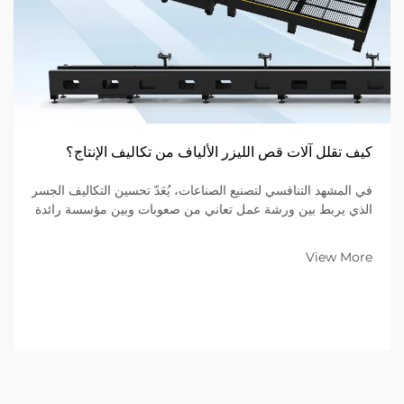
كيف تقلل آلات قص الليزر الألياف من تكاليف الإنتاج؟
في المشهد التنافسي لتصنيع الصناعات، يُعَدّ تحسين التكاليف الجسر
الذي يربط بين ورشة عمل تعاني من صعوبات وبين مؤسسة رائدة
في السوق. وللشركات التي تتخصص في تصنيع المعادن ضمن
نموذج الأعمال بين الشركات (B2B)، فإن المعدات الموجودة على
View More
أرضية المصنع تُحدِّد...