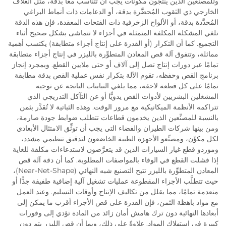
وللمصنِّعين الذين ينتجون مكونات يجب أن تتناسب معًا بدقة، مثل الغلاف
الخارجي ذي الثقوب المُحضَّرة بدقة، أو الدعامات ذات أنماط البراغي
المُحدَّدة بدقة، أو الألواح الزخرفية ذات الفتحات المعقدة، فإن هذه الدقة
تلغي المشكلة المكلفة المتمثلة في أجزاء لا تتماشى بشكل صحيح أثناء
التجميع. كما أن التكرار (أو القدرة على إنتاج أجزاء متطابقة) يكتسب أهمية
مماثلة، وتتفوق آلة قص المعادن المتطوِّرة بالليزر في إنتاج أجزاء متطابقة
تمامًا عبر دورات إنتاج تصل إلى آلاف أو حتى ملايين القطع. وبمجرد إنجاز
برنامج القص وحفظه، تقوم الآلة بتكرار نفس عملية القص بدقة مطابقة
تمامًا على كل قطعة لاحقة، مما يلغي التباينات الناتجة عن توجيه
المشغلين البشريين لأدوات القص يدويًّا أو عن التآكل التدريجي الذي
تتراكمه الأنظمة الميكانيكية مع مرور الوقت. وهذه الثباتية لا تُقدَّر بثمن
بالنسبة للمصنِّعين الذين يخدمون قطاعات تتطلب ضوابط جودة صارمة،
ومن بينها شركات الطيران والفضاء التي يجب أن توثِّق الامتثال الأبعادي
لكل مكوِّن، ومصنِّعو الأجهزة الطبية الخاضعون لتدقيق تنظيمي مشدد،
وموردو قطع غيار السيارات الذين قد يتعرَّضون لاستدعاءات مكلفة للغاية
إذا فشلت القطع في الوفاء بالمواصفات المطلوبة. كما أن دقة آلة قص
المعادن المتطوِّرة بالليزر تتيح التصنيع شبه النهائي (Near-Net-Shape)،
حيث تتطلَّب الأجزاء المقطوعة عمليات تشغيل آلية إضافية طفيفة جدًّا أو
منعدمة تمامًا، مما يقلل من تكاليف الإنتاج وأوقات التسليم. وعند العمل
مع مواد باهظة الثمن، فإن القدرة على قص الأجزاء أقرب ما يمكن إلى
أبعادها النهائية دون ترك هامش أمان زائد من المادة تؤدي إلى وفورات
كبيرة في استهلاك المواد. علاوةً على ذلك، وبما أن قص الليزر يتم دون