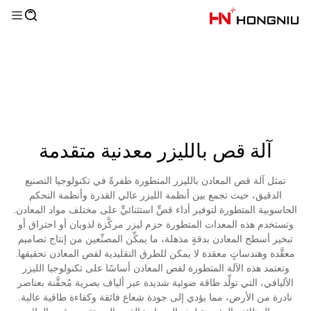
آلة قص بالليزر معدنية متقدمة
تمثل آلة قص المعادن بالليزر المتطورة طفرةً في تكنولوجيا التصنيع
الدقيق، حيث تجمع بين أنظمة الليزر عالي القدرة وأنظمة التحكم
الحاسوبية المتطورة لتوفير أداء قصٍّ استثنائيٍّ على مختلف مواد المعادن.
وتستخدم هذه المعدات المتطورة حزم ليزر مركَّزة لذوبان أو احتراق أو
تبخير أسطح المعادن بدقةٍ مذهلة، ما يمكِّن المصنِّعين من إنتاج تصاميم
معقَّدة وهندساتٍ معقدة لا يمكن للطرق التقليدية لقص المعادن تحقيقها.
وتعتمد هذه الآلة المتطورة لقص المعادن أساسًا على تكنولوجيا الليزر
الأليافي، التي تولِّد طاقة ضوئية شديدة عبر ألياف بصرية مُحقَّنة بعناصر
نادرة من الأرض، مما يؤدي إلى جودة شعاع فائقة وكفاءة طاقية عالية.