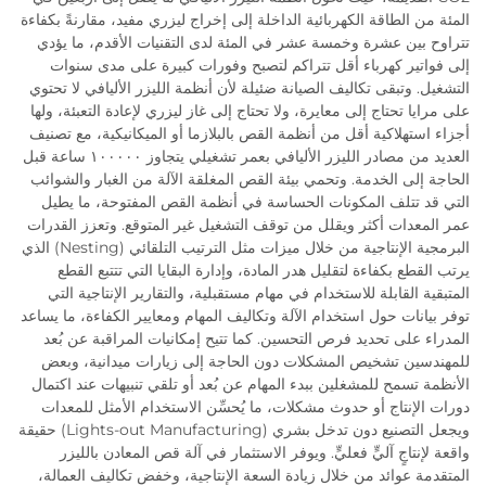
المئة من الطاقة الكهربائية الداخلة إلى إخراج ليزري مفيد، مقارنةً بكفاءة
تتراوح بين عشرة وخمسة عشر في المئة لدى التقنيات الأقدم، ما يؤدي
إلى فواتير كهرباء أقل تتراكم لتصبح وفورات كبيرة على مدى سنوات
التشغيل. وتبقى تكاليف الصيانة ضئيلة لأن أنظمة الليزر الأليافي لا تحتوي
على مرايا تحتاج إلى معايرة، ولا تحتاج إلى غاز ليزري لإعادة التعبئة، ولها
أجزاء استهلاكية أقل من أنظمة القص بالبلازما أو الميكانيكية، مع تصنيف
العديد من مصادر الليزر الأليافي بعمر تشغيلي يتجاوز ١٠٠٠٠٠ ساعة قبل
الحاجة إلى الخدمة. وتحمي بيئة القص المغلقة الآلة من الغبار والشوائب
التي قد تتلف المكونات الحساسة في أنظمة القص المفتوحة، ما يطيل
عمر المعدات أكثر ويقلل من توقف التشغيل غير المتوقع. وتعزز القدرات
البرمجية الإنتاجية من خلال ميزات مثل الترتيب التلقائي (Nesting) الذي
يرتب القطع بكفاءة لتقليل هدر المادة، وإدارة البقايا التي تتتبع القطع
المتبقية القابلة للاستخدام في مهام مستقبلية، والتقارير الإنتاجية التي
توفر بيانات حول استخدام الآلة وتكاليف المهام ومعايير الكفاءة، ما يساعد
المدراء على تحديد فرص التحسين. كما تتيح إمكانيات المراقبة عن بُعد
للمهندسين تشخيص المشكلات دون الحاجة إلى زيارات ميدانية، وبعض
الأنظمة تسمح للمشغلين ببدء المهام عن بُعد أو تلقي تنبيهات عند اكتمال
دورات الإنتاج أو حدوث مشكلات، ما يُحسِّن الاستخدام الأمثل للمعدات
ويجعل التصنيع دون تدخل بشري (Lights-out Manufacturing) حقيقة
واقعة لإنتاجٍ آليٍّ فعليٍّ. ويوفر الاستثمار في آلة قص المعادن بالليزر
المتقدمة عوائد من خلال زيادة السعة الإنتاجية، وخفض تكاليف العمالة،