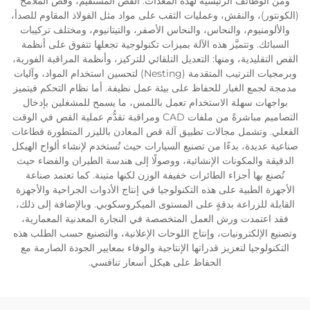
ومن الوظائف الرئيسية لهذه المعدات: القص المستقيم، وقص الملامح
(الكونتور)، والنقش، وعمليات الثقب على مواد مثل الفولاذ المقاوم للصدأ،
والألومنيوم، والنحاس، والنحاس الأصفر، والتيتانيوم، ومختلف تركيبات
السبائك. وتتميَّز هذه الآلة بميزات تكنولوجية تجعلها تتفوق على أنظمة
القص التقليدية، ومنها: التعديل التلقائي للتركيز، وأنظمة المراقبة الفورية،
وبرمجيات الترتيب المتقدمة (Nesting) لتحسين استخدام المواد، وآليات
مدمجة لجمع الغبار للحفاظ على بيئة عمل نظيفة. أما نظام التحكم فيتميز
بواجهات سهلة الاستخدام تعمل باللمس، ما يسمح للمشغلين بإدخال
التصاميم مباشرةً من ملفات CAD ومراقبة تقدُّم عملية القص في الوقت
الفعلي. وتشمل مجالات تطبيق آلة قص المعادن بالليزر المتطورة قطاعات
صناعية عديدة، بدءًا من تصنيع السيارات حيث تُستخدم لإنشاء ألواح الهيكل
الدقيقة والمكونات الإنشائية، ووصولًا إلى هندسة الطيران والفضاء حيث
تُصنع بها أجزاء الطائرات خفيفة الوزن لكنها متينة. كما تعتمد صناعة
الأجهزة الطبية على هذه التكنولوجيا في إنتاج الأدوات الجراحية والأجهزة
القابلة للزراعة بدقةٍ على المستوى الميكروسكوبي. وبالإضافة إلى ذلك،
فقد اعتمدت ورش العمل المتخصصة في النجارة المعدنية المعمارية،
وتصنيع الإلكترونيات، وإنتاج اللوحات الإعلانية، والتصنيع حسب الطلب هذه
التكنولوجيا لتعزيز قدراتها الإنتاجية والوفاء بمعايير الجودة الصارمة مع
الحفاظ على هيكل أسعار تنافسي.