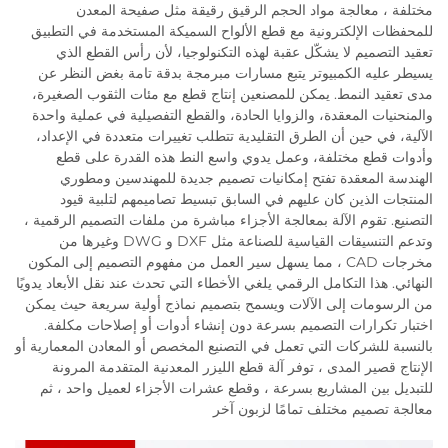
مختلفة ، معالجة مواد الحجم الرقيق رقيقة مثل صفيحة المعدن
للمحفظات الإلكترونية مع قطع الألواح السميكة المستخدمة في التطبيق
تعقيد التصميم لا يشكّل عقبة لهذه التكنولوجيا، لأن رأس القطع الذي
يسيطر عليه الكمبيوتر يتبع مسارات مبرمجة بدقة تامة بغض النظر عن
مدى تعقيد النمط. يمكن للمصنعين إنتاج قطع مع مئات الثقوب الصغيرة،
والمنحنيات المعقدة، والزوايا الحادة، والقطع التفصيلية في عملية واحدة
الآلية، في حين أن الطرق التقليدية تتطلب تغييرات متعددة في الإعداد،
وأدوات قطع مختلفة، وعمل يدوي واسع النط هذه القدرة على قطع
الهندسة المعقدة تفتح إمكانيات تصميم جديدة للمهندسين ومطوري
المنتجات الذين كان عليهم في السابق تبسيط تصاميمهم لتلبية قيود
التصنيع. تقوم الآلة بمعالجة الأجزاء مباشرة من ملفات التصميم الرقمية ،
وتدعم التنسيقات القياسية للصناعة مثل DXF و DWG وغيرها من
مخرجات CAD ، مما يسهل سير العمل من مفهوم التصميم إلى المكون
النهائي. هذا التكامل الرقمي يلغي الأخطاء التي تحدث عند نقل الأبعاد يدويًا
من الرسومات إلى الآلات ويسمح بتصميم نماذج أولية سريعة حيث يمكن
اختبار تكرارات التصميم بسرعة دون إنشاء أدوات أو إصلاحات مكلفة.
بالنسبة للشركات التي تعمل في التصنيع المخصص أو المعادن المعمارية أو
الإنتاج قصير المدى ، توفر آلة قطع الليزر المعدنية المتقدمة المرونة
للتبديل بين المشاريع بسرعة ، وقطع عشرات الأجزاء لعميل واحد ، ثم
معالجة تصميم مختلف تمامًا لزبون آخر