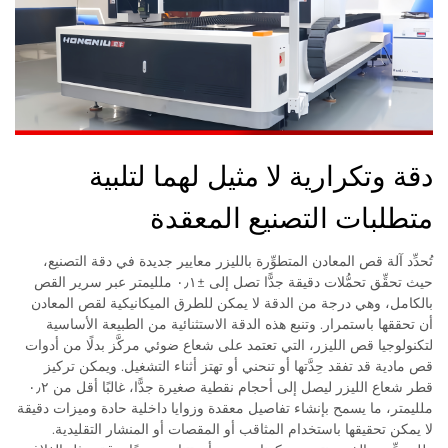
دقة وتكرارية لا مثيل لهما لتلبية
متطلبات التصنيع المعقدة
تُحدِّد آلة قص المعادن المتطوِّرة بالليزر معايير جديدة في دقة التصنيع،
حيث تحقِّق تحمُّلات دقيقة جدًّا تصل إلى ±٠٫١ ملليمتر عبر سرير القص
بالكامل، وهي درجة من الدقة لا يمكن للطرق الميكانيكية لقص المعادن
أن تحققها باستمرار. وتنبع هذه الدقة الاستثنائية من الطبيعة الأساسية
لتكنولوجيا قص الليزر، التي تعتمد على شعاع ضوئي مركَّز بدلًا من أدوات
قص مادية قد تفقد حِدَّتها أو تنحني أو تهتز أثناء التشغيل. ويمكن تركيز
قطر شعاع الليزر ليصل إلى أحجام نقطية صغيرة جدًّا، غالبًا أقل من ٠٫٢
ملليمتر، ما يسمح بإنشاء تفاصيل معقدة وزوايا داخلية حادة وميزات دقيقة
لا يمكن تحقيقها باستخدام المثاقب أو المقصات أو المنشار التقليدية.