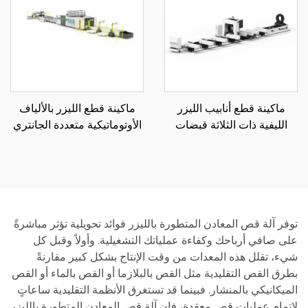
ماكينة قطع أنابيب الليزر
ماكينة قطع الليزر بالألياف
الليفية ذات الثلاثة قبضات
الأوتوماتيكية متعددة الجانتري
12085RN3 850
ولف التفكيك
توفر آلة قص المعادن المتطورة بالليزر فوائد تحويلية تؤثر مباشرةً
على صافي أرباحك وكفاءة عملياتك التشغيلية. وأولاً وقبل كل
شيء، تقلل هذه المعدات من وقت الإنتاج بشكل كبير مقارنةً
بطرق القص التقليدية مثل القص بالبلازما أو القص بالماء أو القص
الميكانيكي بالمنشار. فبينما قد تستغرق الأنظمة التقليدية ساعاتٍ
لإتمام عمليات قص معقدة، فإن آلة قص المعادن المتطورة بالليزر