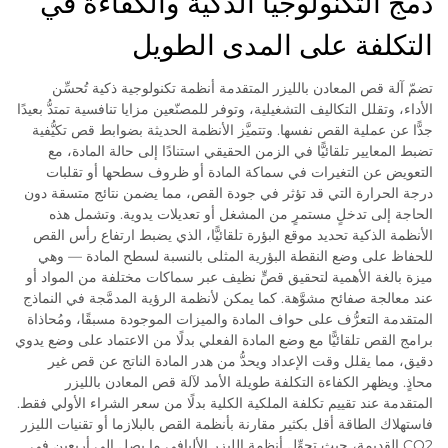
دمج التكنولوجيا الذكية والكفاءة في
التكلفة على المدى الطويل
تضمّ آلة قص المعادن بالليزر المتقدمة أنظمة تكنولوجية ذكية تُحسِّن
الأداء، وتقلل التكاليف التشغيلية، وتوفر للمصنّعين مزايا تنافسية تمتدُّ بعيدًا
جدًّا عن عملية القص نفسها. وتتميَّز الأنظمة الحديثة بضوابط قص تكيُّفية
تضبط المعايير تلقائيًّا في الزمن الحقيقي استنادًا إلى حالة المادة، مع
التعويض عن التغيرات في سماكة المادة أو ظروف سطحها أو تقلبات
درجة الحرارة التي قد تؤثر في جودة القص، مما يضمن نتائج متسقة دون
الحاجة إلى تدخلٍ مستمرٍ من المشغل أو تعديلات يدوية. وتشمل هذه
الأنظمة الذكية تحديد موقع البؤرة تلقائيًّا، الذي يضبط ارتفاع رأس القص
للحفاظ على وضع النقطة البؤرية المثلى بالنسبة لسطح المادة — وهي
ميزة بالغة الأهمية لتحقيق قصٍّ نظيف عبر سماكات مختلفة من المواد أو
عند معالجة صفائح مشوَّهة. كما يمكن لأنظمة الرؤية المدمَّجة في النماذج
المتقدمة التعرُّف على حواف المادة والميزات الموجودة مسبقًا، ومُحاذاة
برامج القص تلقائيًّا مع وضع المادة الفعلي بدلًا من الاعتماد على وضع يدوي
دقيق، مما يقلل وقت الإعداد ويحدُّ من هدر المادة الناتج عن قص غير
محاذٍ. ويظهر الكفاءة التكلفة طويلة الأمد لآلة قص المعادن بالليزر
المتقدمة عند تقييم تكلفة الملكية الكلية بدلًا من سعر الشراء الأولي فقط.
فاستهلاك الطاقة أقل بكثير مقارنة بأنظمة القص بالبلازما أو تقنيات الليزر
CO2 القديمة، حيث تحوِّل أنظمة الليزر الأليافي ما يصل إلى أربعين في