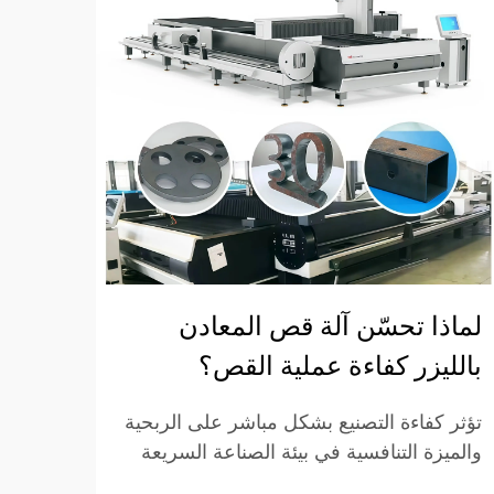
لماذا تحسّن آلة قص المعادن
آلة 
بالليزر كفاءة عملية القص؟
القط
تؤثر كفاءة التصنيع بشكل مباشر على الربحية
وتواج
والميزة التنافسية في بيئة الصناعة السريعة
عند اخ
الوتيرة اليوم. وغالبًا ما تواجه طرق قطع
على كف