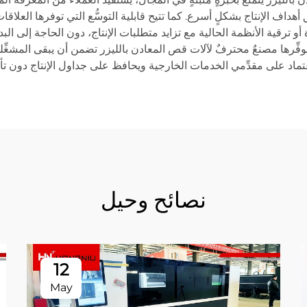
هداف الإنتاج بشكلٍ أسرع. كما تتيح قابلية التوسُّع التي توفرها العلا
أو ترقية الأنظمة الحالية مع تزايد متطلبات الإنتاج، دون الحاجة إلى الب
يوفِّرها مصنعٌ محترفٌ لآلات قص المعادن بالليزر تضمن أن يبقى المشغِ
اد على مقدِّمي الخدمات الخارجية ويحافظ على جداول الإنتاج دون تأخ
نصائح وحيل
12
May