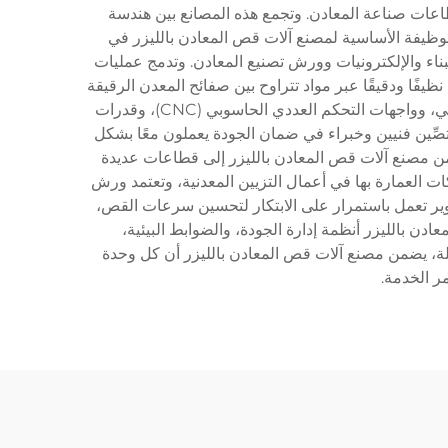
اعات صناعة المعادن. وتجمع هذه المصانع بين هندسة
الوظيفة الأساسية لمصنع آلات قص المعادن بالليزر في
رها وتوزيعها، لخدمة قطاعات صناعية متنوعة تشمل الصناعات automobile والفضائية والبناء والإلكترونيات وورش تصنيع المعادن. وتدمج عمليات
ليافي، وأنظمة ليزر ثاني أكسيد الكربون (CO₂)، وحلولًا هجينة تُوفِّر قصًّا نظيفًا ودقيقًا عبر مواد تتراوح بين صفائح المعدن الرقيقة
ولوحات الفولاذ السميكة. وتشمل الميزات التكنولوجية المُضمَّنة في منتجات مصنع آلات قص المعادن بالليزر أنظمة التحميل الآلي، وواجهات التحكم العددي الحاسوبي (CNC)، وقدرات
مُختصِّين فنيين وخبراء في ضمان الجودة يعملون معًا بشكل
 من مصنع آلات قص المعادن بالليزر إلى قطاعات عديدة
كات العمارة بها في أعمال التزيين المعدنية، وتعتمد ورش
طوير تعمل باستمرار على الابتكار لتحسين سرعات القص،
ادن بالليزر أنظمة إدارة الجودة، والضوابط البيئية،
شاملة، يضمن مصنع آلات قص المعادن بالليزر أن كل وحدة
مر الخدمة.