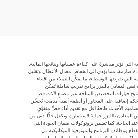
تحميل شبه تلقائي
التي تؤثر مباشرةً على كفاءة عملياتها ونتائجها المالية.
 جودة صارمة، مما يؤدي إلى انخفاض معدل الأعطال وتقليل
التي يفرضها الوسطاء، ما يمكِّن العملاء من اقتناء
قص المعادن بالليزر برامج تدريب شاملة تُمكِّن
وتتيح خيارات التخصيص المتاحة عبر مصنعٍ لآلات قص
حكم إضافية على المحاور أو أنظمة أتمتة مدمجة تُحسِّن
اميم الأحدث طاقةً أقل مع تقديم أداء قصٍّ متفوِّقٍ
ص المعادن بالليزر حمايةً لاستثمارك وتكفل حدًّا أدنى من
عند الحاجة. كما تضمن بروتوكولات ضمان الجودة التي
لقطع ووظائف البرنامج والموثوقية الميكانيكية في
متراكمة حول التكوينات المثلى للمواد والتطبيقات