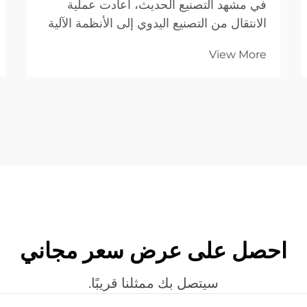
في مشهد التصنيع الحديث، أعادت عملية
الانتقال من التصنيع اليدوي إلى الأنظمة الآلية
تحديد المعايير المرجعية للجودة. فبالنسبة
View More
للشركات الصناعية التي تعمل في مجال
الأعمال مع الأعمال (B2B)، فإن القدرة على
تسليم عشرة آلاف قطعة متطابقة تمامًا تُعدّ
بنفس أهمية القدرة على ضمان الدقة
والاتساق في التصنيع...
احصل على عرض سعر مجاني
سيتصل بك ممثلنا قريبًا.