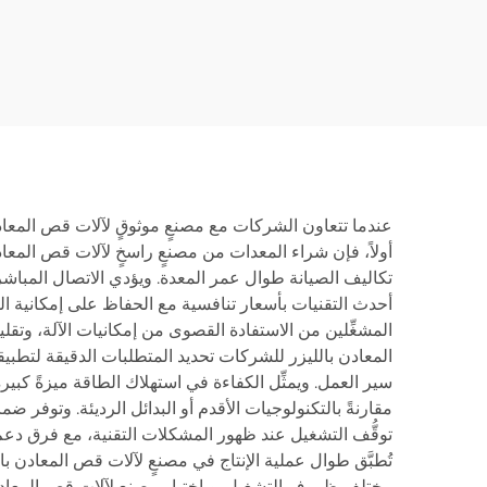
3015LR
عندما تتعاون الشركات مع مصنعٍ موثوقٍ لآلات قص المعادن با
أولاً، فإن شراء المعدات من مصنعٍ راسخٍ لآلات قص المعا
تكاليف الصيانة طوال عمر المعدة. ويؤدي الاتصال المباشر 
أحدث التقنيات بأسعار تنافسية مع الحفاظ على إمكانية الو
المشغِّلين من الاستفادة القصوى من إمكانيات الآلة، وت
المعادن بالليزر للشركات تحديد المتطلبات الدقيقة لتطبي
سير العمل. ويمثِّل الكفاءة في استهلاك الطاقة ميزةً كبير
مقارنةً بالتكنولوجيات الأقدم أو البدائل الرديئة. وتوفر ض
توقُّف التشغيل عند ظهور المشكلات التقنية، مع فرق دعم
تُطبَّق طوال عملية الإنتاج في مصنعٍ لآلات قص المعادن ب
مختلف ظروف التشغيل. وباختيار مصنعٍ لآلات قص المعادن با