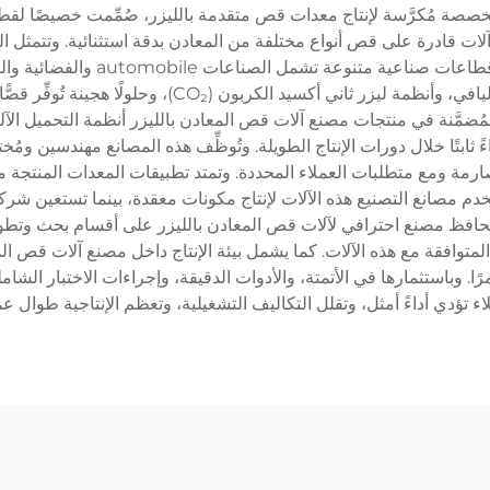
خصصة مُكرَّسة لإنتاج معدات قص متقدمة بالليزر، صُمِّمت خصيصًا لقط
لات قادرة على قص أنواع مختلفة من المعادن بدقة استثنائية. وتتمثل 
تصميم هذه الأنظمة وتركيبها واختبا
المصانع الحديثة لآلات قص المعادن بالليزر تقنية الليزر الأ
ءً ثابتًا خلال دورات الإنتاج الطويلة. وتُوظِّف هذه المصانع مهندسين و
صارمة ومع متطلبات العملاء المحددة. وتمتد تطبيقات المعدات المنتجة
تخدم مصانع التصنيع هذه الآلات لإنتاج مكونات معقدة، بينما تستعين شر
. ويحافظ مصنع احترافي لآلات قص المعادن بالليزر على أقسام بحث وت
متوافقة مع هذه الآلات. كما يشمل بيئة الإنتاج داخل مصنع آلات قص المع
ًا. وباستثمارها في الأتمتة، والأدوات الدقيقة، وإجراءات الاختبار ال
ملاء تؤدي أداءً أمثل، وتقلل التكاليف التشغيلية، وتعظم الإنتاجية طوال ع