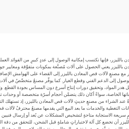
6012SN3
3015LS
لليزر، فإنها تكتسب إمكانية الوصول إلى عددٍ كبيرٍ من الفوائد العملية 
دن بالليزر يعني الحصول على آلات مُصنَّعة بمكونات متفوِّقة ومعايير
مع مصنعٍ لآلات قص المعادن بالليزر إلى القضاء على الهوامش الإضافية 
صول إلى الدعم الفني وقطع الغيار. كما يوفِّر مصنعٌ متخصِّصٌ في آلات 
قليل هدر المواد، وتحقيق دورات إنتاج أسرع دون المساس بجودة القطع. 
قاتها الخاصة، سواءً أكان ذلك يتضمَّن أحجام أسرّة متخصصة أو وحدات ت
ةً عند الشراء من مصنعٍ حديثٍ لآلات قص المعادن بالليزر، إذ تستهلك التص
مانات التغطية والخدمات ما بعد البيع التي يقدمها مصنعٌ محترفٌ لآلات ق
ٍ سريعة الاستجابة متاحةٍ لتشخيص المشكلات عن بُعد أو إرسال فنيين 
الليزر أن تخضع كل آلة لاختباراتٍ شاملةٍ قبل الشحن، للتحقق من دقة ا
لليزر يتمتَّع بخبرةٍ مثبتةٍ في المجال، يستفيد العملاء من المعرفة ال