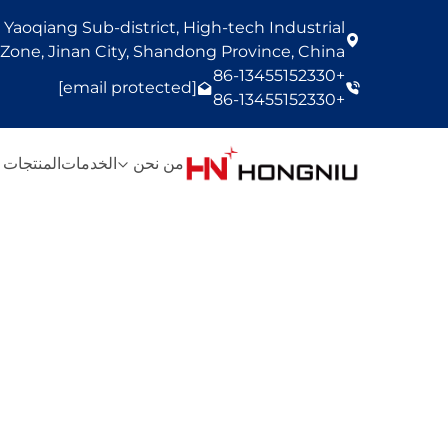
Yaoqiang Sub-district, High-tech Industrial
one, Jinan City, Shandong Province, China
+86-13455152330
[email protected]
+86-13455152330
من نحن
الخدمات
المنتجات