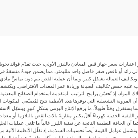
نابيب، منصة تبادل
غلقة 3015HR
رٍ اعتبارات سعر جهاز قص المعادن بالليزر الأولي، حيث تقدّم فوائد تحوي
ى زائد أو ناقص صفر فاصل واحد ملليمتر، مما يضمن جودةً متسقةً في كل
 وتكاليف العمالة بشكلٍ كبير. وبما أن عملية القص تتم دون تماسٍّ مادي، 
ترتب عليه خفض تكاليف الصيانة وزيادة عمر المعدات الافتراضي. ويكتشف
مواد، إذ تُحسّن برامج الترتيب المتقدمة استخدام الصفائح المعدنية إ
 أن المرونة التشغيلية التي توفرها هذه الأنظمة تتيح لمُصنّعي المكونات
 يستغرق وقتاً طويلاً، ما يرفع الإنتاج اليومي بشكلٍ كبيرٍ ويسهّل الاست
 الليفية الحديثة كهرباءً أقلّ بكثيرٍ مقارنةً بآلات القص بالبلازما أو 
ا أن الحافة النظيفة الناتجة عن تقنية الليزر غالباً ما تلغي عمليات ا
. وتشمل عوامل القيمة أيضاً تحسينات السلامة، إذ تقلّل الأنظمة الآلية
ي. ويصبح سعر جهاز قص المعادن بالليزر أكثر جاذبيةً عند أخذ المزايا