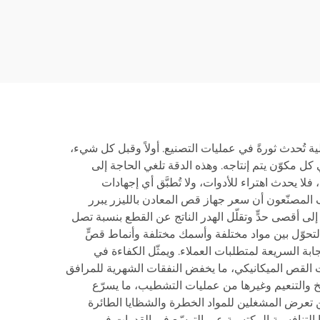
الخمسي
لية تُحدث ثورةً في عمليات التصنيع. أولاً وقبل كل شيء،
 مكوّن يتم إنتاجه. وهذه الدقة تلغي الحاجة إلى
فلا يحدث اهتراء للأدوات، ولا تُطبَّق أي إجهادات
 المصنّعون أن سعر جهاز قص المعادن بالليزر يبرر
لى أقصى حدٍّ وتقلّل الهدر الناتج عن القطع بنسبة تصل
 التحوّل بين مواد مختلفة وأسمك مختلفة وأنماط قصٍّ
جابة السريعة لمتطلبات العملاء. ويمثّل الكفاءة في
معدات القص الميكانيكي، ما يخفض النفقات الشهرية للمرافق
لجلخ والتنعيم وغيرها من عمليات التشطيب، ما يسرّع
 من تعرض المشغلين للمواد الخطرة والشظايا الطائرة
 التنافسية المكتسبة عبر التوسّع في القدرات في