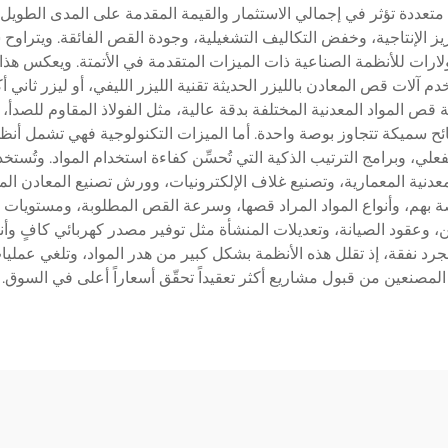
ددة تؤثر في إجمالي الاستثمار والقيمة المقدمة على المدى الطويل. وتم
زيز الإنتاجية، وخفض التكاليف التشغيلية، وجودة القص الفائقة. ويتراوح س
دولارات للأنظمة الصناعية ذات الميزات المتقدمة في الأتمتة. ويعكس هذا
 المواد المعدنية المختلفة بدقة عالية، مثل الفولاذ المقاوم للصدأ، و
لفعلي، وبرامج الترتيب الذكية التي تُحسِّن كفاءة استخدام المواد. وتُ
لمعدنية المعمارية، وتصنيع غلاف الإلكترونيات، وورش تصنيع المعادن 
 بهم، وأنواع المواد المراد قصها، وسرعة القص المطلوبة، ومستويات الد
 وعقود الصيانة، وتعديلات المنشأة مثل توفير مصدر كهربائي كافٍ وأنظ
 مجرد نفقة، إذ تقلل هذه الأنظمة بشكل كبير من هدر المواد، وتلغي عمل
المصنعين من قبول مشاريع أكثر تعقيداً تحقّق أسعاراً أعلى في السوق.