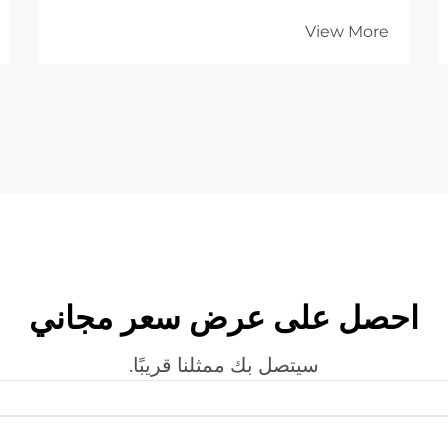
للتصنيع الدقيق ولعمليات تصنيع المعادن على
View More
نطاق واسع. وتوفِّر هذه الأنظمة المتقدمة دقةً
وكفاءةً ومرونةً غير مسبوقة...
احصل على عرض سعر مجاني
سيتصل بك ممثلنا قريبًا.