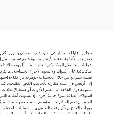
14032LM
والأ
م
تتجاوز مزايا الاستثمار في تقنية قص المعادن بالليزر بكثي
توفر هذه الأنظمة دقة قصٍّ غير مسبوقة مع تسامح يصل إل
عمليات التشغيل الميكانيكي الثانوية، ما يقلّل وقت الإنتاج
ميكانيكية على المواد، ولا تشوه الأجزاء الحساسة، ما ي
نفسه بسرعةٍ من خلال تحسينات جوهرية في كفاءة استهلاك ال
إلى أربعين في المئة مقارنةً بأساليب القص التقليدية. كما
متنوعة دون الحاجة إلى تغيير الأدوات أو ضبط الإعدادات بما
استهلاك الطاقة ميزةً جاذبةً أخرى، إذ تستهلك أنظمة الليزر
العامة ويدعم المبادرات المؤسسية المتعلقة بالاستدامة. كم
دورات الإنتاج ويقلّل وقت التعامل بين العمليات المختلفة
وإصابات الحركات المتكررة الشائعة في أساليب القص اليدو