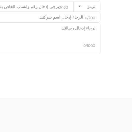
الرمز
0/100
0/200
0/1000