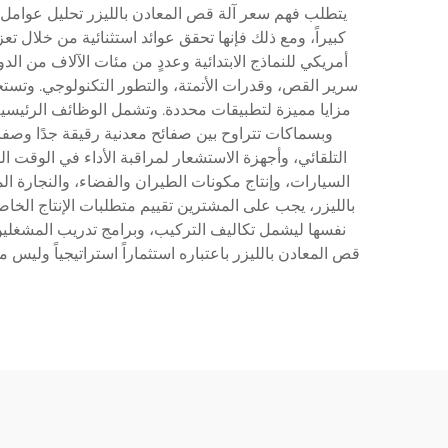
يتطلب فهم سعر آلة قص المعادن بالليزر تحليل عوامل متع
كبيراً، ومع ذلك فإنها تحقق عوائد استثنائية من خلال تع
أمريكي للنماذج الابتدائية وعددٍ من مئات الآلاف من ال
مزايا مميزة لتطبيقات محددة. وتشمل الوظائف الرئيسية قص
التلقائي، وأجهزة الاستشعار لمراقبة الأداء في الوقت ا
السيارات، وإنتاج مكونات الطيران والفضاء، والنجارة ا
بالليزر، يجب على المشترين تقييم متطلبات الإنتاج الخاصة
نفسها ليشمل تكاليف التركيب، وبرامج تدريب المشغلين،
قص المعادن بالليزر باعتباره استثماراً استراتيجياً وليس