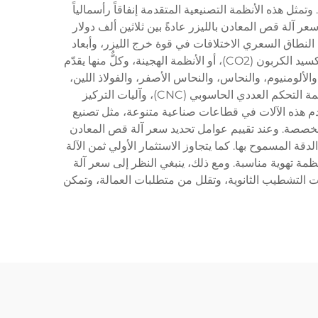
ثل هذه الأنظمة التصنيعية المتقدمة إنفاقاً رأسمالياً
عر آلة قص المعادن بالليزر عادةً بين ثلاثين ألف دولار
 النطاق السعري الاختلافات في قوة خرج الليزر، وأبعاد
سرير القص، وقدرات الأتمتة، والتطور التكنولوجي. وتستخدم آلات قص المعادن بالليزر الحديثة تقنية الليزر الليفي، أو ليزر ثاني أكسيد الكربون (CO2)، أو الأنظمة الهجينة، وكلٌّ منها يقدّم
الألومنيوم، والنحاس، والنحاس الأصفر، والفولاذ اللين،
وبسماكات تتراوح بين صفائح معدنية رقيقة جدًا وصفائح سميكة تتجاوز بوصة واحدة. أما الميزات التكنولوجية فهي تشمل أنظمة التحكم العددي الحاسوبي (CNC)، وآليات التركيز
ستخدم هذه الآلات في قطاعات صناعية متنوعة، مثل تصنيع
المخصصة. وعند تقييم عوامل تحديد سعر آلة قص المعادن
قة المسموح بها. كما يتجاوز الاستثمار الأولي ثمن الآلة
مة تهوية مناسبة. ومع ذلك، ينبغي النظر إلى سعر آلة
يات التشطيب الثانوية، وتقلل من متطلبات العمالة، وتمكن