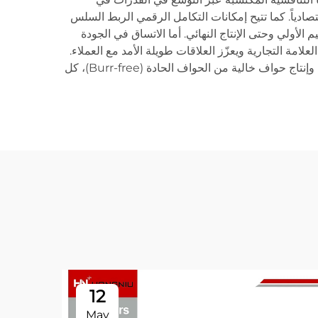
ادياً. كما تتيح إمكانات التكامل الرقمي الربط السلس
E)، ما يبسّط سير العمل من مرحلة التصميم الأولي وحتى الإنتاج النهائي. أما الاتساق في الجودة
مة التجارية ويعزّز العلاقات طويلة الأمد مع العملاء.
وأخيراً، فإن القدرة على قص المواد العاكسة مثل النحاس والنحاس الأصفر، ومعالجة أسمك مختلفة دون الحاجة لتغيير المعدات، وإنتاج حواف خالية من الحواف الحادة (Burr-free)، كل
12
May