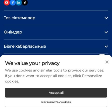
Тез сілтемелер
Өнімдер
Бізге хабарласыңыз
We value your privacy
Copyright © 2026 Jinan Hongniu Machinery Equipment
We use cookies and similar tools to provide our services.
Co.,Ltd. All rights reserved -
Privacy Policy
If you don't want to accept all cookies, click Personalize
cookies.
Accept all
Personalize cookies