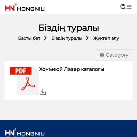
Біздің туралы
Басты бет
Біздің туралы
Жүктеп алу
Category
Хонънюй Лазер каталогы