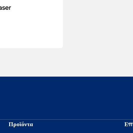
aser
Προϊόντα
Επ