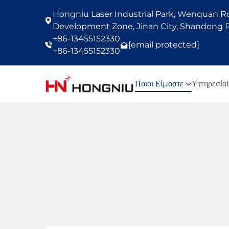
Hongniu Laser Industrial Park, Wenquan Roa
Development Zone, Jinan City, Shandong P
+86-13455152330
[email protected]
+86-13455152330
Ποιοι Είμαστε
Υπηρεσία