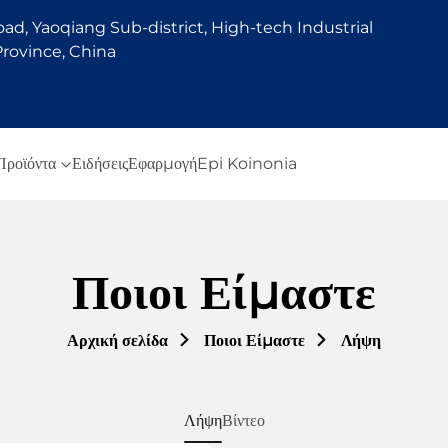
d, Yaoqiang Sub-district, High-tech Industrial
rovince, China
Προϊόντα
Ειδήσεις
Εφαρμογή
Epi Koinonia
Ποιοι Είμαστε
Αρχική σελίδα
Ποιοι Είμαστε
Λήψη
Λήψη
Βίντεο