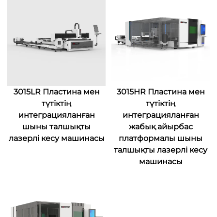
3015LR Пластина мен
3015HR Пластина мен
түтіктің
түтіктің
интеграцияланған
интеграцияланған
шыны талшықты
жабық айырбас
лазерлі кесу машинасы
платформалы шыны
талшықты лазерлі кесу
машинасы