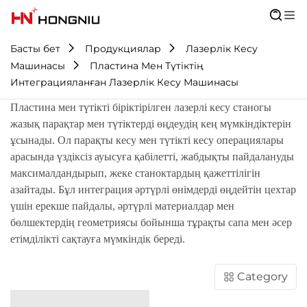
Басты бет
Продукциялар
Лазерлік Кесу
Машинасы
Пластина Мен Түтіктің
Интеграцияланған Лазерлік Кесу Машинасы
Пластина мен түтікті біріктірілген лазерлі кесу станогы
жазық парақтар мен түтіктерді өңдеудің кең мүмкіндіктерін
ұсынады. Ол парақты кесу мен түтікті кесу операциялары
арасында үздіксіз ауысуға қабілетті, жабдықты пайдалануды
максималдандырып, жеке станоктардың қажеттілігін
азайтады. Бұл интеграция әртүрлі өнімдерді өңдейтін цехтар
үшін ерекше пайдалы, әртүрлі материалдар мен
бөлшектердің геометриясы бойынша тұрақты сапа мен әсер
етімділікті сақтауға мүмкіндік береді.
Category