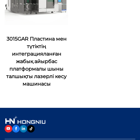
3015GAR Пластина мен
түтіктің
интеграцияланған
жабық айырбас
платформалы шыны
талшықты лазерлі кесу
машинасы