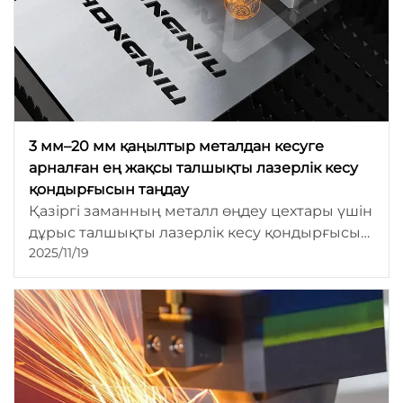
3 мм–20 мм қаңылтыр металдан кесуге
арналған ең жақсы талшықты лазерлік кесу
қондырғысын таңдау
Қазіргі заманның металл өңдеу цехтары үшін
дұрыс талшықты лазерлік кесу қондырғысын
2025/11/19
таңдау – ең маңызды шешімдердің біріне
айналып отыр. Талшықты лазерлік
технология CO₂ және плазмалық
жүйелерден жылдамдық, пайдалы әсер
коэффициенті мен жиектің сапасы жағынан
басым бола түсе отырып, металл өңдеуші
көбірек компаниялардың назарын өзіне