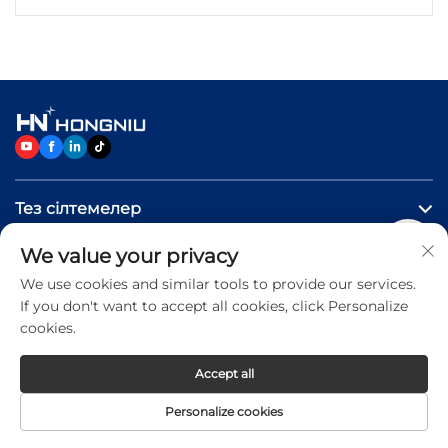
машиналары жедел темпте қазіргі заманның
жұқа металл өңдеу процесінің негізіне
айналды. Олардың дамуы кездейсоқ немесе
уақытша емес — бұл технология...
Тез сілтемелер
We value your privacy
Өнімдер
We use cookies and similar tools to provide our services.
If you don't want to accept all cookies, click Personalize
Бізге хабарласыңыз
cookies.
Accept all
Copyright © 2026 Jinan Hongniu Machinery Equipment
Personalize cookies
Co.,Ltd. All rights reserved -
Privacy Policy