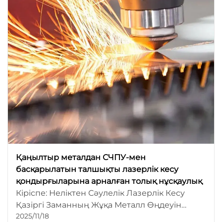
аудартуда...
Қаңылтыр металдан СЧПУ-мен
басқарылатын талшықты лазерлік кесу
қондырғыларына арналған толық нұсқаулық
Кіріспе: Неліктен Сәулелік Лазерлік Кесу
Қазіргі Заманның Жұқа Металл Өңдеуін
2025/11/18
Басқаратыны Сәулелік лазерлік CNC кесу