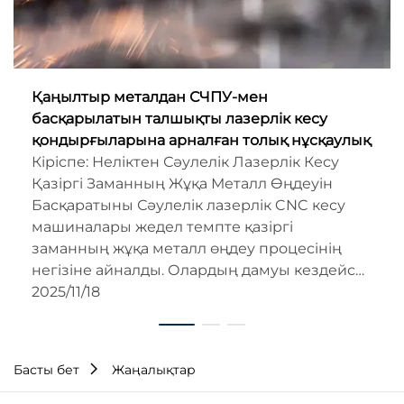
Қаңылтыр металдан СЧПУ-мен
басқарылатын талшықты лазерлік кесу
қондырғыларына арналған толық нұсқаулық
Кіріспе: Неліктен Сәулелік Лазерлік Кесу
Қазіргі Заманның Жұқа Металл Өңдеуін
Басқаратыны Сәулелік лазерлік CNC кесу
машиналары жедел темпте қазіргі
заманның жұқа металл өңдеу процесінің
негізіне айналды. Олардың дамуы кездейсоқ
немесе уақытша емес — бұл технология...
2025/11/18
Басты бет
Жаңалықтар