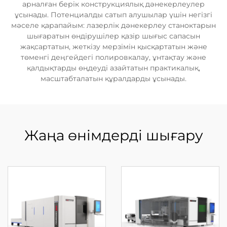
арналған берік конструкциялық дәнекерлеулер
ұсынады. Потенциалды сатып алушылар үшін негізгі
мәселе қарапайым: лазерлік дәнекерлеу станоктарын
шығаратын өндірушілер қазір шығыс сапасын
жақсартатын, жеткізу мерзімін қысқартатын және
төменгі деңгейдегі полировкалау, ұнтақтау және
қалдықтарды өңдеуді азайтатын практикалық,
масштабталатын құралдарды ұсынады.
Жаңа өнімдерді шығару