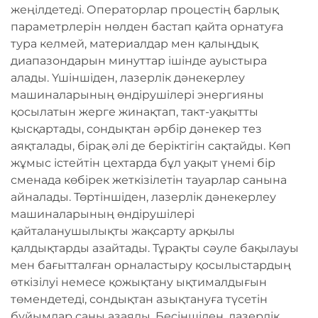
жеңілдетеді. Операторлар процестің барлық
параметрлерін нөлден бастап қайта орнатуға
тура келмей, материалдар мен қалыңдық
диапазондарын минуттар ішінде ауыстыра
алады. Үшіншіден, лазерлік дәнекерлеу
машиналарының өндірушілері энергияны
қосылатын жерге жинақтап, такт-уақытты
қысқартады, сондықтан әрбір дәнекер тез
аяқталады, бірақ әлі де беріктігін сақтайды. Көп
жұмыс істейтін цехтарда бұл уақыт үнемі бір
сменада көбірек жеткізілетін тауарлар санына
айналады. Төртіншіден, лазерлік дәнекерлеу
машиналарының өндірушілері
қайталанушылықты жақсарту арқылы
қалдықтарды азайтады. Тұрақты сәуле бақылауы
мен бағытталған орналастыру қосылыстардың
өткізілуі немесе қожықтану ықтималдығын
төмендетеді, сондықтан азықтануға түсетін
бұйымдар саны азаяды. Бесіншіден, лазерлік