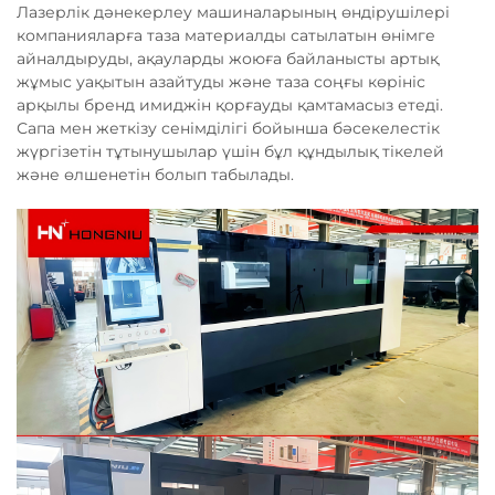
Лазерлік дәнекерлеу машиналарының өндірушілері
компанияларға таза материалды сатылатын өнімге
айналдыруды, ақауларды жоюға байланысты артық
жұмыс уақытын азайтуды және таза соңғы көрініс
арқылы бренд имиджін қорғауды қамтамасыз етеді.
Сапа мен жеткізу сенімділігі бойынша бәсекелестік
жүргізетін тұтынушылар үшін бұл құндылық тікелей
және өлшенетін болып табылады.