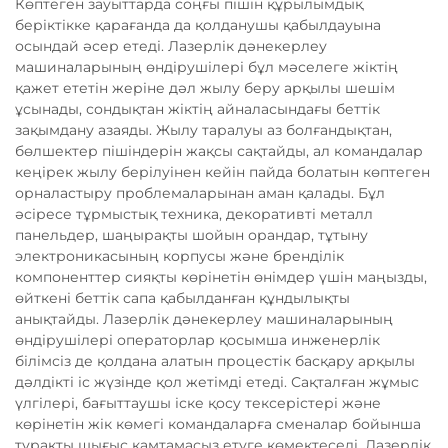
Көптеген зауыттарда соңғы пішін құрылымдық
беріктікке қарағанда да қолданушы қабылдауына
осындай әсер етеді. Лазерлік дәнекерлеу
машиналарының өндірушілері бұл мәселеге жіктің
қажет ететін жеріне дәл жылу беру арқылы шешім
ұсынады, сондықтан жіктің айналасындағы беттік
зақымдану азаяды. Жылу таралуы аз болғандықтан,
бөлшектер пішіндерін жақсы сақтайды, ал командалар
кеңірек жылу берілуінен кейін пайда болатын көптеген
орналастыру проблемаларынан аман қалады. Бұл
әсіресе тұрмыстық техника, декоративті металл
панельдер, шаңырақты шойын орандар, тұтыну
электроникасының корпусы және бренділік
компоненттер сияқты көрінетін өнімдер үшін маңызды,
өйткені беттік сапа қабылданған құндылықты
анықтайды. Лазерлік дәнекерлеу машиналарының
өндірушілері операторлар қосымша инженерлік
білімсіз де қолдана алатын процестік басқару арқылы
дәлдікті іс жүзінде қол жетімді етеді. Сақталған жұмыс
үлгілері, бағыттаушы іске қосу тексерістері және
көрінетін жік көмегі командаларға сменалар бойынша
тұрақты шығыс қамтамасыз етуге көмектеседі. Лазерлік