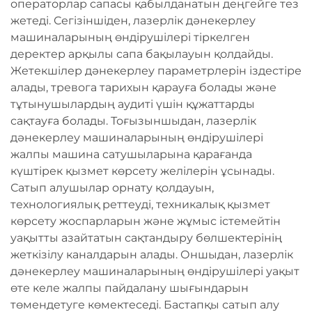
операторлар сапасы қабылданатын деңгейге тез
жетеді. Сегізіншіден, лазерлік дәнекерлеу
машиналарының өндірушілері тіркелген
деректер арқылы сапа бақылауын қолдайды.
Жетекшілер дәнекерлеу параметрлерін іздестіре
алады, тревога тарихын қарауға болады және
тұтынушылардың аудиті үшін құжаттарды
сақтауға болады. Тоғызыншыдан, лазерлік
дәнекерлеу машиналарының өндірушілері
жалпы машина сатушыларына қарағанда
күштірек қызмет көрсету желілерін ұсынады.
Сатып алушылар орнату қолдауын,
технологиялық реттеуді, техникалық қызмет
көрсету жоспарларын және жұмыс істемейтін
уақытты азайтатын сақтандыру бөлшектерінің
жеткізілу каналдарын алады. Оншыдан, лазерлік
дәнекерлеу машиналарының өндірушілері уақыт
өте келе жалпы пайдалану шығындарын
төмендетуге көмектеседі. Бастапқы сатып алу