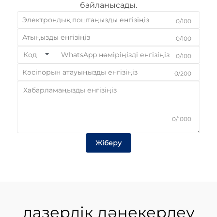
байланысады.
0/100
0/100
Код
0/100
0/200
0/1000
Жіберу
лазерлік дәнекерлеу