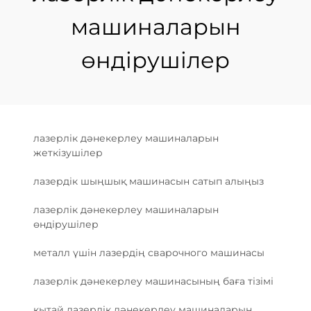
машиналарын
өндірушілер
лазерлік дәнекерлеу машиналарын
жеткізушілер
лазердік шыңшық машинасын сатып алыңыз
лазерлік дәнекерлеу машиналарын
өндірушілер
металл үшін лазердің сварочного машинасы
лазерлік дәнекерлеу машинасының баға тізімі
қытай лазерлік дәнекерлеу машиналарын