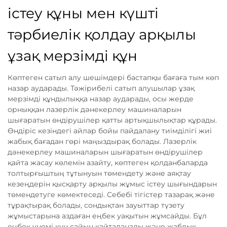
істеу құны мен күшті
тәрбиелік қолдау арқылы
ұзақ мерзімді құн
Көптеген сатып алу шешімдері бастапқы бағаға тым көп
назар аударады. Тәжірибелі сатып алушылар ұзақ
мерзімді құндылыққа назар аударады, осы жерде
орныққан лазерлік дәнекерлеу машиналарын
шығаратын өндірушілер қатты артықшылықтар құрады.
Өндіріс кезіндегі айлар бойы пайдалану тиімділігі жиі
жабық бағадан гөрі маңыздырақ болады. Лазерлік
дәнекерлеу машиналарын шығаратын өндірушілер
қайта жасау көлемін азайту, көптеген қолданбаларда
толтырғыштың тұтынуын төмендету және аяқтау
кезеңдерін қысқарту арқылы жұмыс істеу шығындарын
төмендетуге көмектеседі. Себебі тігістер тазарақ және
тұрақтырақ болады, сондықтан зауыттар түзету
жұмыстарына аздаған еңбек уақытын жұмсайды. Бұл
еңбек үнемі күн сайын қайталанады және жабдық