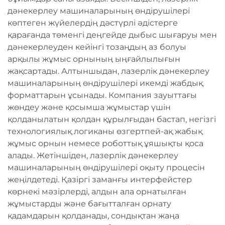
дәнекерлеу машиналарының өндірушілері
көптеген жүйелердің дәстүрлі әдістерге
қарағанда төменгі деңгейде дыбыс шығаруы мен
дәнекерлеуден кейінгі тозаңдың аз болуы
арқылы жұмыс орнының ыңғайлылығын
жақсартады. Алтыншыдан, лазерлік дәнекерлеу
машиналарының өндірушілері икемді жабдық
форматтарын ұсынады. Компания зауыттағы
жөндеу және қосымша жұмыстар үшін
қолданылатын қолдан құрылғыдан бастап, негізгі
технологиялық логиканы өзгертпей-ақ жабық
жұмыс орнын немесе роботтық ұяшықты қоса
алады. Жетіншіден, лазерлік дәнекерлеу
машиналарының өндірушілері оқыту процесін
жеңілдетеді. Қазіргі заманғы интерфейстер
көрнекі мәзірлерді, алдын ала орнатылған
жұмыстарды және бағытталған орнату
қадамдарын қолданады, сондықтан жаңа