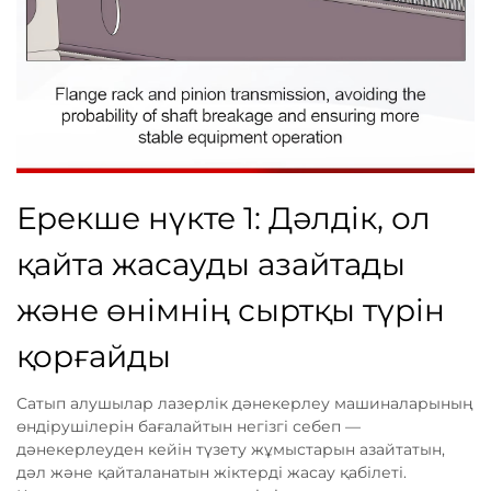
Ерекше нүкте 1: Дәлдік, ол
қайта жасауды азайтады
және өнімнің сыртқы түрін
қорғайды
Сатып алушылар лазерлік дәнекерлеу машиналарының
өндірушілерін бағалайтын негізгі себеп —
дәнекерлеуден кейін түзету жұмыстарын азайтатын,
дәл және қайталанатын жіктерді жасау қабілеті.