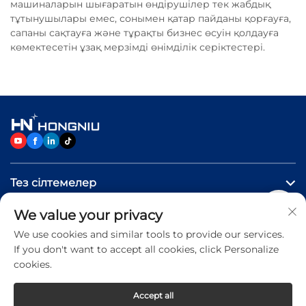
машиналарын шығаратын өндірушілер тек жабдық
тұтынушылары емес, сонымен қатар пайданы қорғауға,
сапаны сақтауға және тұрақты бизнес өсуін қолдауға
көмектесетін ұзақ мерзімді өнімділік серіктестері.
Тез сілтемелер
We value your privacy
Өнімдер
We use cookies and similar tools to provide our services.
If you don't want to accept all cookies, click Personalize
Бізге хабарласыңыз
cookies.
Accept all