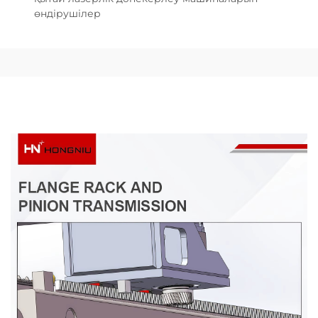
өндірушілер