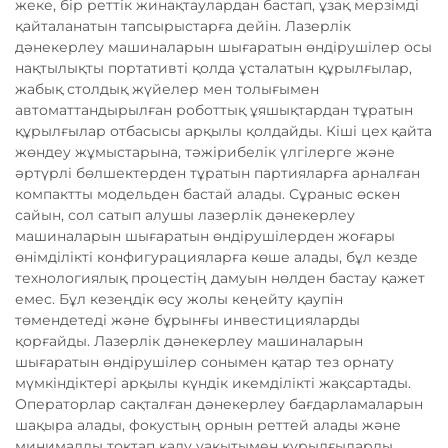
жеке, бір реттік жинақтаулардан бастап, ұзақ мерзімді
қайталанатын тапсырыстарға дейін. Лазерлік
дәнекерлеу машиналарын шығаратын өндірушілер осы
нақтылықты портативті қолда ұсталатын құрылғылар,
жабық столдық жүйелер мен толығымен
автоматтандырылған роботтық ұяшықтардан тұратын
құрылғылар отбасысы арқылы қолдайды. Кіші цех қайта
жөндеу жұмыстарына, тәжірибелік үлгілерге және
әртүрлі бөлшектерден тұратын партияларға арналған
компактты модельден бастай алады. Сұраныс өскен
сайын, сол сатып алушы лазерлік дәнекерлеу
машиналарын шығаратын өндірушілерден жоғары
өнімділікті конфигурацияларға көше алады, бұл кезде
технологиялық процестің дамуын нөлден бастау қажет
емес. Бұл кезеңдік өсу жолы кеңейту қаупін
төмендетеді және бұрынғы инвестицияларды
қорғайды. Лазерлік дәнекерлеу машиналарын
шығаратын өндірушілер сонымен қатар тез орнату
мүмкіндіктері арқылы күндік икемділікті жақсартады.
Операторлар сақталған дәнекерлеу бағдарламаларын
шақыра алады, фокустың орнын реттей алады және
минималды тоқтап қалу уақытымен құрылғыларды