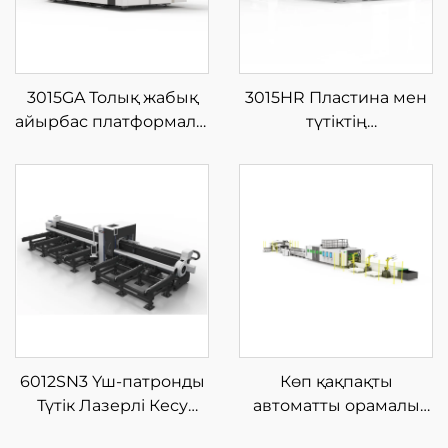
3015GA Толық жабық
3015HR Пластина мен
айырбас платформалы
түтіктің
шыны талшықты
интеграцияланған
лазерлі кесу
жабық айырбас
машинасы
платформалы шыны
талшықты лазерлі кесу
машинасы
6012SN3 Үш-патронды
Көп қақпақты
Түтік Лазерлі Кесу
автоматты орамалы
Машинасы
талшықты лазерлік