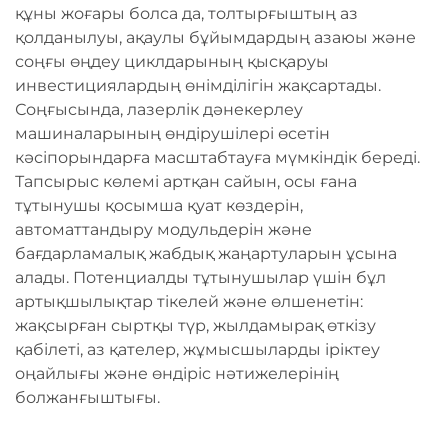
құны жоғары болса да, толтырғыштың аз
қолданылуы, ақаулы бұйымдардың азаюы және
соңғы өңдеу циклдарының қысқаруы
инвестициялардың өнімділігін жақсартады.
Соңғысында, лазерлік дәнекерлеу
машиналарының өндірушілері өсетін
кәсіпорындарға масштабтауға мүмкіндік береді.
Тапсырыс көлемі артқан сайын, осы ғана
тұтынушы қосымша қуат көздерін,
автоматтандыру модульдерін және
бағдарламалық жабдық жаңартуларын ұсына
алады. Потенциалды тұтынушылар үшін бұл
артықшылықтар тікелей және өлшенетін:
жақсырған сыртқы түр, жылдамырақ өткізу
қабілеті, аз қателер, жұмысшыларды іріктеу
оңайлығы және өндіріс нәтижелерінің
болжанғыштығы.