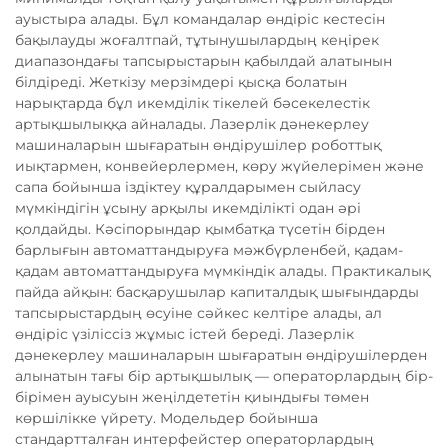
ауыстыра алады. Бұл командалар өндіріс кестесін
бақылауды жоғалтпай, тұтынушылардың кеңірек
диапазондағы тапсырыстарын қабылдай алатынын
білдіреді. Жеткізу мерзімдері қысқа болатын
нарықтарда бұл икемділік тікелей бәсекелестік
артықшылыққа айналады. Лазерлік дәнекерлеу
машиналарын шығаратын өндірушілер роботтық
иықтармен, конвейерлермен, көру жүйелерімен және
сапа бойынша іздіктеу құралдарымен сыйласу
мүмкіндігін ұсыну арқылы икемділікті одан әрі
қолдайды. Кәсіпорындар қымбатқа түсетін бірден
барлығын автоматтандыруға мәжбүрленбей, қадам-
қадам автоматтандыруға мүмкіндік алады. Практикалық
пайда айқын: басқарушылар капиталдық шығындарды
тапсырыстардың өсуіне сәйкес келтіре алады, ал
өндіріс үзіліссіз жұмыс істей береді. Лазерлік
дәнекерлеу машиналарын шығаратын өндірушілерден
алынатын тағы бір артықшылық — операторлардың бір-
бірімен ауысуын жеңілдететін қиындығы төмен
көршілікке үйрету. Модельдер бойынша
стандартталған интерфейстер операторлардың