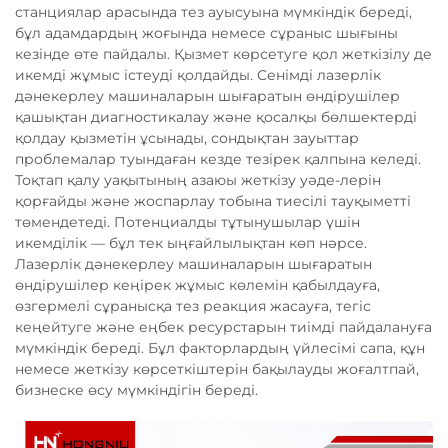
станциялар арасында тез ауысуына мүмкіндік береді,
бұл адамдардың жоғында немесе сұраныс шығыны
кезінде өте пайдалы. Қызмет көрсетуге қол жеткізілу де
икемді жұмыс істеуді қолдайды. Сенімді лазерлік
дәнекерлеу машиналарын шығаратын өндірушілер
қашықтан диагностикалау және қосалқы бөлшектерді
қолдау қызметін ұсынады, сондықтан зауыттар
проблемалар туындаған кезде тезірек қалпына келеді.
Тоқтап қалу уақытының азаюы жеткізу уәде-лерін
қорғайды және жоспарлау тобына тиесілі тауқыметті
төмендетеді. Потенциалды тұтынушылар үшін
икемділік — бұл тек ыңғайлылықтан көп нәрсе.
Лазерлік дәнекерлеу машиналарын шығаратын
өндірушілер кеңірек жұмыс көлемін қабылдауға,
өзгермелі сұранысқа тез реакция жасауға, тегіс
кеңейтуге және еңбек ресурстарын тиімді пайдалануға
мүмкіндік береді. Бұл факторлардың үйлесімі сапа, құн
немесе жеткізу көрсеткіштерін бақылауды жоғалтпай,
бизнеске өсу мүмкіндігін береді.