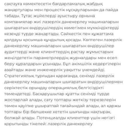
сақтауға көмектесетін бағдарламалық жабдық
жаңартулары мен процестік нұсқауларынан да пайда
табады. Тұтас жүйелерді ауыстыру орнына
компаниялар жиі лазерлік дәнекерлеу машиналарын
шығаратын өндірушілердің көмегімен мүмкіндіктерді
кезеңді түрде жаңартады. Сәйкестік пен құжаттама
қолдауы қосымша құндылық қосады. Көптеген лазерлік
дәнекерлеу машиналарын шығаратын өндірушілер
аудиттерді және клиенттердің растау жұмыстарын
жеңілдететін параметрлердің журналдары мен есеп
беру құралдарын ұсынады. Бұл әкімшілік кедергілерін
азайтады және инженерлік уақытты үнемдейді.
Стратегиялық тұрғыдан қарағанда, сенімді лазерлік
дәнекерлеу машиналарын шығаратын өндірушілермен
серіктестік орындау операциялық белгісіздікті
төмендетеді. Басқарушылар қуатты сенімді түрде
жоспарлай алады, сату топтары жеткізу терезелерін
төмен қауіпке ұшыратпай тағайындай алады, ал қаржы
топтары бір бөлшекке кететін шығынды нақтырақ
болжай алады. Потенциалды клиенттер үшін негізгі
қорытынды тікелей: лазерлік дәнекерлеу