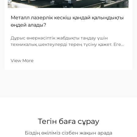
Металл лазерлік кескіш қандай қалыңдықты
өңдей алады?
Дұрыс өнеркәсіптік жабдықты таңдау үшін
техникалық шектеулерді терең түсіну қажет. Егер
сіз металдан лазерлі кескіш машина іздеудемін
болсаңыз, сізбен кездесетін ең маңызды
View More
сұрақтардың бірі: «Бұл машина қандай ең үлкен
қалыңдықты кесе алады?»...
Тегін баға сұрау
Біздің өкіліміз сізбен жақын арада