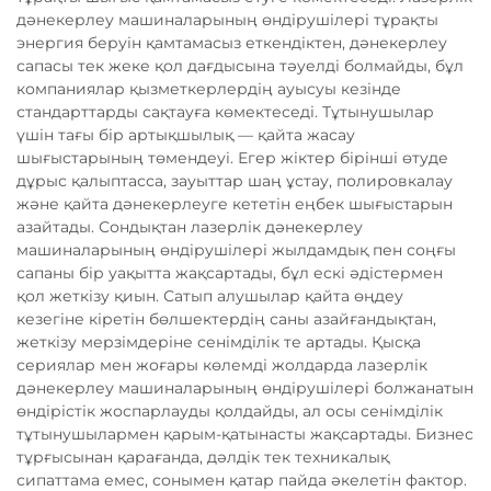
дәнекерлеу машиналарының өндірушілері тұрақты
энергия беруін қамтамасыз еткендіктен, дәнекерлеу
сапасы тек жеке қол дағдысына тәуелді болмайды, бұл
компаниялар қызметкерлердің ауысуы кезінде
стандарттарды сақтауға көмектеседі. Тұтынушылар
үшін тағы бір артықшылық — қайта жасау
шығыстарының төмендеуі. Егер жіктер бірінші өтуде
дұрыс қалыптасса, зауыттар шаң ұстау, полировкалау
және қайта дәнекерлеуге кететін еңбек шығыстарын
азайтады. Сондықтан лазерлік дәнекерлеу
машиналарының өндірушілері жылдамдық пен соңғы
сапаны бір уақытта жақсартады, бұл ескі әдістермен
қол жеткізу қиын. Сатып алушылар қайта өңдеу
кезегіне кіретін бөлшектердің саны азайғандықтан,
жеткізу мерзімдеріне сенімділік те артады. Қысқа
сериялар мен жоғары көлемді жолдарда лазерлік
дәнекерлеу машиналарының өндірушілері болжанатын
өндірістік жоспарлауды қолдайды, ал осы сенімділік
тұтынушылармен қарым-қатынасты жақсартады. Бизнес
тұрғысынан қарағанда, дәлдік тек техникалық
сипаттама емес, сонымен қатар пайда әкелетін фактор.