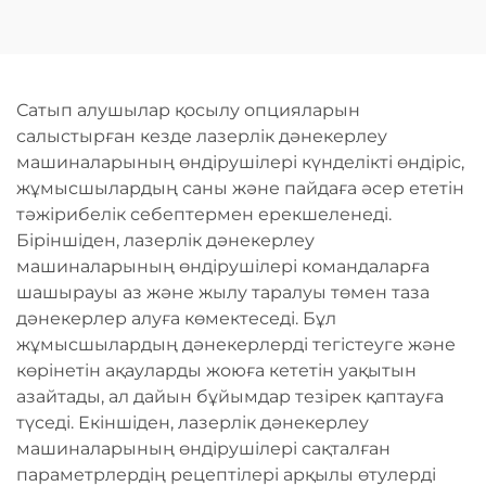
кесу машинасы
Сатып алушылар қосылу опцияларын
салыстырған кезде лазерлік дәнекерлеу
машиналарының өндірушілері күнделікті өндіріс,
жұмысшылардың саны және пайдаға әсер ететін
тәжірибелік себептермен ерекшеленеді.
Біріншіден, лазерлік дәнекерлеу
машиналарының өндірушілері командаларға
шашырауы аз және жылу таралуы төмен таза
дәнекерлер алуға көмектеседі. Бұл
жұмысшылардың дәнекерлерді тегістеуге және
көрінетін ақауларды жоюға кететін уақытын
азайтады, ал дайын бұйымдар тезірек қаптауға
түседі. Екіншіден, лазерлік дәнекерлеу
машиналарының өндірушілері сақталған
параметрлердің рецептілері арқылы өтулерді