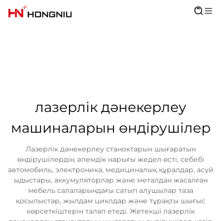
лазерлік дәнекерлеу
машиналарын өндірушілер
Лазерлік дәнекерлеу станоктарын шығаратын
өндірушілердің әлемдік нарығы жедел өсті, себебі
автомобиль, электроника, медициналық құралдар, асүй
ыдыстары, аккумуляторлар және металдан жасалған
мебель салаларындағы сатып алушылар таза
қосылыстар, жылдам циклдар және тұрақты шығыс
көрсеткіштерін талап етеді. Жетекші лазерлік