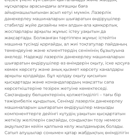
нұсқалары арасындағы алғашқы баға
айырмашылығынан асып кетуі мүмкін. Лазерлік
дәнекерлеу машиналарын шығаратын өндірушілер
стабилді жүйе дизайны мен алдын-ала қамқорлық
жоспарлары арқылы жұмыс істеу уақытын да
жақсартады. Болжанған тәртіппен жұмыс істейтін
машина түсімді қорғайды, ал жиі тоқтатулар пайданың
төмендеуіне және клиенттердің сенімінің бұзылуына
әкеледі. Надежді лазерлік дәнекерлеу машиналарын
шығаратын өндірушілер өз өнімдерін оқыту, іске қосуға
көмек көрсету және анық қызмет көрсету каналдары
арқылы қолдайды. Бұл қолдау оқыту қисығын
қысқартады және командалардың мақсатты сапа
көрсеткіштеріне тезірек жетуіне көмектеседі.
Сақтандыру бөлшектерінің қолжетімділігі – тағы бір
тәжірибелік құндылық. Сенімді лазерлік дәнекерлеу
машиналарын шығаратын өндірушілер маңызды
компоненттерге дейінгі күтудің уақытын қысқартатын
жеткізу желілерін сақтайды, сондықтан тозу немесе
ақаулықтан кейін қалпына келу жылдамырақ болады.
Сатып алушылар сонымен қатар жабдықтың өнімділігін