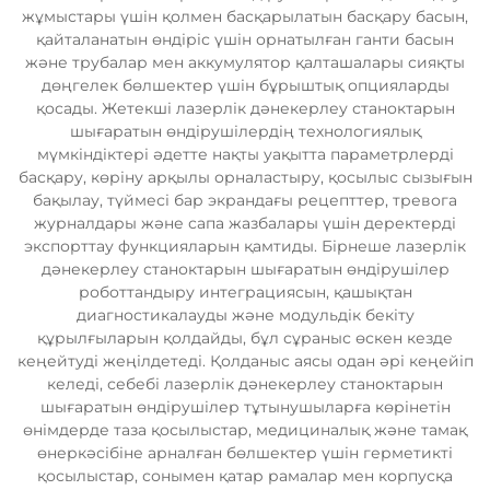
жұмыстары үшін қолмен басқарылатын басқару басын,
қайталанатын өндіріс үшін орнатылған ганти басын
және трубалар мен аккумулятор қалташалары сияқты
дөңгелек бөлшектер үшін бұрыштық опцияларды
қосады. Жетекші лазерлік дәнекерлеу станоктарын
шығаратын өндірушілердің технологиялық
мүмкіндіктері әдетте нақты уақытта параметрлерді
басқару, көріну арқылы орналастыру, қосылыс сызығын
бақылау, түймесі бар экрандағы рецепттер, тревога
журналдары және сапа жазбалары үшін деректерді
экспорттау функцияларын қамтиды. Бірнеше лазерлік
дәнекерлеу станоктарын шығаратын өндірушілер
роботтандыру интеграциясын, қашықтан
диагностикалауды және модульдік бекіту
құрылғыларын қолдайды, бұл сұраныс өскен кезде
кеңейтуді жеңілдетеді. Қолданыс аясы одан әрі кеңейіп
келеді, себебі лазерлік дәнекерлеу станоктарын
шығаратын өндірушілер тұтынушыларға көрінетін
өнімдерде таза қосылыстар, медициналық және тамақ
өнеркәсібіне арналған бөлшектер үшін герметикті
қосылыстар, сонымен қатар рамалар мен корпусқа