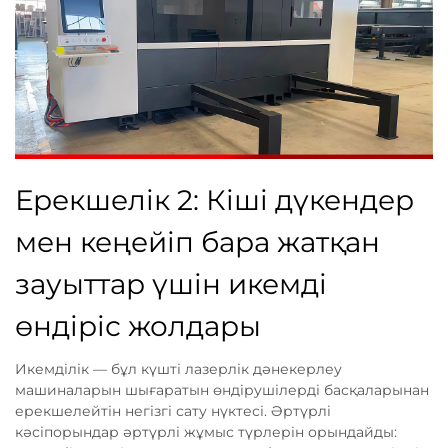
Ерекшелік 2: Кіші дүкендер
мен кеңейіп бара жатқан
зауыттар үшін икемді
өндіріс жолдары
Икемділік — бұл күшті лазерлік дәнекерлеу
машиналарын шығаратын өндірушілерді басқаларынан
ерекшелейтін негізгі сату нүктесі. Әртүрлі
кәсіпорындар әртүрлі жұмыс түрлерін орындайды: