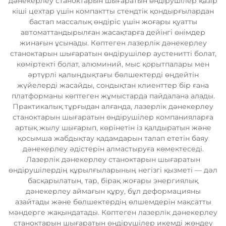
дәнекерлеу станоктарын шығаратын өндірушілер қазір
кіші цехтар үшін компактты стендтік қондырғылардан
бастап массалық өндіріс үшін жоғары қуатты
автоматтандырылған жасақтарға дейінгі өнімдер
жинағын ұсынады. Көптеген лазерлік дәнекерлеу
станоктарын шығаратын өндірушілер аустенитті болат,
көміртекті болат, алюминий, мыс қорытпалары мен
әртүрлі қалыңдықтағы бөлшектерді өңдейтін
жүйелерді жасайды, сондықтан клиенттер бір ғана
платформаны көптеген жұмыстарда пайдалана алады.
Практикалық тұрғыдан алғанда, лазерлік дәнекерлеу
станоктарын шығаратын өндірушілер компанияларға
артық жылу шығарып, көрінетін із қалдыратын және
қосымша жабдықтау қадамдарын талап ететін баяу
дәнекерлеу әдістерін алмастыруға көмектеседі.
Лазерлік дәнекерлеу станоктарын шығаратын
өндірушілердің құрылғыларының негізгі қызметі — дәл
басқарылатын, тар, бірақ жоғары энергиялық
дәнекерлеу аймағын құру, бұл деформацияны
азайтады және бөлшектердің өлшемдерін мақсатты
мәндерге жақындатады. Көптеген лазерлік дәнекерлеу
станоктарын шығаратын өндірушілер икемді жөндеу