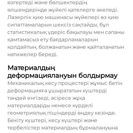
өзгертеді және бөлшектердің
өлшемдерінде жүйелі қателерге әкеледі.
Лазерлік қию машинасы жүйелері өз қию
сипаттамаларын шексіз сақтайды, бұл
статистикалық үдеріс бақылауы мен сапаны
қамтамасыз ету бағдарламаларын
қолдайтын, болжанатын және қайталанатын
нәтижелер береді.
Материалдың
деформациялануын болдырмау
Механикалық кесу процестері жұмыс бетін
деформацияға ұшырататын күштерді
тәндей енгізеді, әсіресе жұқа
материалдарды немесе күрделі
геометриялық пішіндерді өңдеу кезінде.
Бекіту күштері, кесу күштері және
тербелістер материалдың бұрмалануына