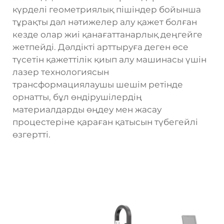
күрделі геометриялық пішіндер бойынша
тұрақты дәл нәтижелер алу қажет болған
кезде олар жиі қанағаттанарлық деңгейге
жетпейді. Дәлдікті арттыруға деген өсе
түсетін қажеттілік
қиып алу машинасы үшін
лазер
технологиясын
трансформациялаушы шешім ретінде
орнатты, бұл өндірушілердің
материалдарды өңдеу мен жасау
процестеріне қараған қатысын түбегейлі
өзгертті.