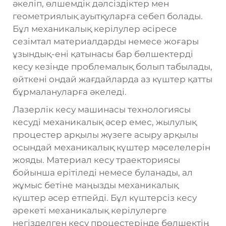
әкеліп, өлшемдік дәлсіздіктер мен
геометриялық ауытқуларға себеп болады.
Бұл механикалық керілулер әсіресе
сезімтал материалдарды немесе жоғары
ұзындық-ені қатынасы бар бөлшектерді
кесу кезінде проблемалық болып табылады,
өйткені ондай жағдайларда аз күштер қатты
бұрмалануларға әкеледі.
Лазерлік кесу машинасы технологиясы
кесуді механикалық әсер емес, жылулық
процестер арқылы жүзеге асыру арқылы
осындай механикалық күштер мәселелерін
жояды. Материал кесу траекториясы
бойынша ерітіледі немесе буланады, ал
жұмыс бетіне маңызды механикалық
күштер әсер етпейді. Бұл күштерсіз кесу
әрекеті механикалық керілулерге
негізделген кесу процестерінде бөлшектің