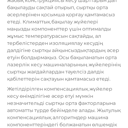
жабық конструкциясы кесу шарттарын дәл
бақылауды сақтай отырып, сыртқы орта
әсерлерінен қосымша қорғау қамтамасыз
етеді. Климаттық бақылау жүйелері
маңызды компоненттер үшін оптималды
жұмыс температурасын сақтайды, ал
тербелістерден изоляциялау кесудің
дәлдігіне сыртқы айқынсыздықтардың әсер
етуін болдырмақыз. Осы бақыланатын орта
лазерлік кесу машиналарының жүйелерінің
сыртқы жағдайлардан тәуелсіз дәлдік
қабілеттерін сақтауын қамтамасыз етеді.
Жетілдірілген компенсациялық жүйелер
кесу өнімділігіне әсер етуі мүмкін
незначительді сыртқы орта факторларына
автоматты түрде бейімделе алады. Жылулық
компенсациялық алгоритмдер машина
компоненттеріндегі болжанатын өлшемдік