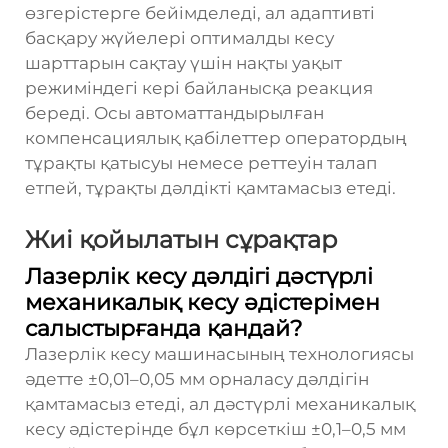
өзгерістерге бейімделеді, ал адаптивті
басқару жүйелері оптималды кесу
шарттарын сақтау үшін нақты уақыт
режиміндегі кері байланысқа реакция
береді. Осы автоматтандырылған
компенсациялық қабілеттер оператордың
тұрақты қатысуы немесе реттеуін талап
етпей, тұрақты дәлдікті қамтамасыз етеді.
Жиі қойылатын сұрақтар
Лазерлік кесу дәлдігі дәстүрлі
механикалық кесу әдістерімен
салыстырғанда қандай?
Лазерлік кесу машинасының технологиясы
әдетте ±0,01–0,05 мм орналасу дәлдігін
қамтамасыз етеді, ал дәстүрлі механикалық
кесу әдістерінде бұл көрсеткіш ±0,1–0,5 мм