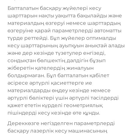
Бапталатын басқару жүйелері кесу
шарттарын нақты уақытта бақылайды және
материалдың өзгеруі немесе шарттардың
өзгеруіне қарай параметрлерді автоматты
түрде реттейді. Бұл жүйелер оптималды
кесу шарттарының ауытқуын анықтай алады
және дер кезінде түзетулер енгізеді,
сондықтан бөлшектің дәлдігін бұзып
жіберетін қателердің жиналуын
болдырмаған. Бұл бапталатын қабілет
әсіресе әртүрлі қасиеттерге ие
материалдарды өңдеу кезінде немесе
әртүрлі бөліктері үшін әртүрлі тәсілдерді
қажет ететін күрделі геометриялық
пішіндерді кесу кезінде өте құнды.
Дереккөзге негізделген параметрлерді
басқару лазерлік кесу машинасының