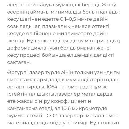
әсер етпей қалуға мүмкіндік береді. Жылу
әсерінің аймағы минималды болып қалады:
кесу шетінен әдетте 0,1–0,5 мм-ге дейін
созылады, ал плазмалық немесе оттекті
кесуде ол бірнеше миллиметрге дейін
жетеді. Бұл локальді қыздыру материалдың
деформациялануын болдырмаған және
кесу процесі бойынша өлшемдік дәлдікті
сақтаған.
Әртүрлі лазер түрлерінің толқын ұзындығы
сипаттамалары дәлдік мүмкіндіктерін одан
әрі арттырады. 1064 нанометрде жұмыс
істейтін талшықты лазерлер металдарда
өте жақсы сіңіру коэффициентін
қамтамасыз етеді, ал 10,6 микрометрде
жұмыс істейтін CO2 лазерлері металл емес
материалдарды өңдеуге тиімді. Бұл толқын