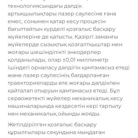
технологиясындағы дәлдік
артықшылықтары лазер сәулесіне ғана
емес, сонымен қатар кесу процесін
бағыттайтын күрделі қозғалыс басқару
жүйелеріне де қатысты. Қазіргі заманғы
жүйелерде сызықтық қозғалтқыштар мен
жоғары шешімділікті энкодерлер
қолданылады, олар ±0,01 миллиметр
ішіндегі орналасу дәлдігін қамтамасыз етеді
және лазер сәулесінің бағдарланған
траекторияларды өте жоғары дәлдікпен
қайталап отыруын қамтамасыз етеді. Бұл
сервожетекті жүйелер механикалық кесу
машиналарында кездесетін кері тартылу
мен механикалық ойынды жояды.
Жетілдірілген қозғалыс басқару
құрылғылары секундына мыңдаған