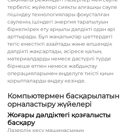
тербеліс жүйелері сияқты алғашқы сәуле
пішіндеу технологиялары фокусталған
сәуленің ішіндегі энергия таратылуын
біркелкірек ету арқылы дәлдікті одан әрі
арттырады. Бұл жаңалықтар шеттердегі
тегіс еместікті азайтады және өлшемдік
дәлдікті жақсартады, әсіресе қалың
материалдарды немесе дәстүрлі түрде
бірнеше өтпен немесе жабдықтау
операцияларымен өңделуге тиісті қиын
қорытпаларды өңдеу кезінде.
Компьютермен басқарылатын
орналастыру жүйелері
Жоғары дәлдіктегі қозғалысты
басқару
Лазерлік кесу машинасының