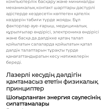
компьютерлік басқару және минималды
механикалық контакт шарттары дәстүрлі
әдістерде кездесетін көптеген қателік
көздерін табиғи түрде жояды. Бұл
факторлар әуе-ғарыш, медициналық
құрылғылар өндірісі, электроника өндірісі
және басқа да дәлдікке қатаң талап
қойылатын салаларда қойылатын қатал
дәлдік талаптарын тұрақты түрде
қанағаттандыратын кесу нәтижелерін
береді.
Лазерлі кесудің дәлдігін
қамтамасыз ететін физикалық
принциптер
Шоғырланған энергия сәулесінің
сипаттамалары