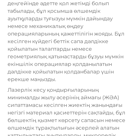
деңгейінде әдетте қол жетімді болып
табылады, бұл қосымша өлшемдік
ауытқуларды туғызуы мүмкін дайындау
немесе механикалық өңдеу
операцияларының қажеттілігін жояды. Бұл
кесілген күйдегі беттік сапа дәлдікке
қойылатын талаптарды немесе
геометриялық қатынастарды бұзуы мүмкін
екіншілік операциялар қолданылатын
дәлдікке қойылатын қолданбалар үшін
ерекше маңызды.
Лазерлік кесу қондырғыларының
минималды жылу әсерінің аймағы (ЖӘА)
сипаттамасы кесілген жиектің жанындағы
негізгі материал қасиеттерін сақтайды, бұл
бөлшектің қызмет көрсету сапасын немесе
өлшемдік тұрақтылығын әсерлей алатын
қаттылықтағы ауытқуларды, микрорелік