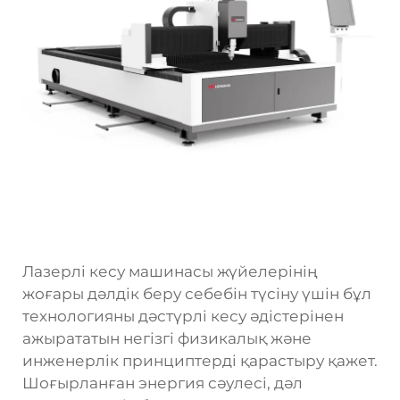
Лазерлі кесу машинасы жүйелерінің
жоғары дәлдік беру себебін түсіну үшін бұл
технологияны дәстүрлі кесу әдістерінен
ажырататын негізгі физикалық және
инженерлік принциптерді қарастыру қажет.
Шоғырланған энергия сәулесі, дәл