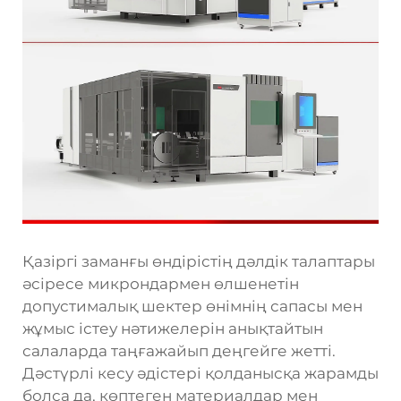
Қазіргі заманғы өндірістің дәлдік талаптары
әсіресе микрондармен өлшенетін
допустималық шектер өнімнің сапасы мен
жұмыс істеу нәтижелерін анықтайтын
салаларда таңғажайып деңгейге жетті.
Дәстүрлі кесу әдістері қолданысқа жарамды
болса да, көптеген материалдар мен