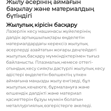
Жылу әсерінің аймағын
бақылау және материалдың
бүтіндігі
Жылулық кірісін басқару
Лазерлік кесу машинасы жүйелерінің
дәлдік артықшылықтары өңделетін
материалдардағы керексіз жылулық
әсерлерді азайтатын жоғары деңгейдегі
жылулық басқару мүмкіндіктерімен тығыз
байланысты. Плазмалық немесе оттегі-
отындық кесу сияқты дәстүрлі жылулық кесу
әдістері өңделетін бөлшектің үлкен
аймағына маңызды жылу енгізеді, бұл
жылулық кеңеюге, бұрмалануға және
өлшемдік дәлдікті және материал
қасиеттерін бұзуы мүмкін болатын
металлургиялық өзгерістерге әкеледі.