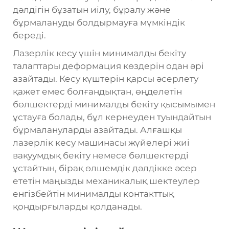
дәлдігін бұзатын иілу, бұралу және
бұрмалануды болдырмауға мүмкіндік
береді.
Лазерлік кесу үшін минималды бекіту
талаптары деформация көздерін одан әрі
азайтады. Кесу күштерін қарсы әсерлету
қажет емес болғандықтан, өңделетін
бөлшектерді минималды бекіту қысымымен
ұстауға болады, бұл кернеуден туындайтын
бұрмалануларды азайтады. Алғашқы
лазерлік кесу машинасы жүйелері жиі
вакуумдық бекіту немесе бөлшектерді
ұстайтын, бірақ өлшемдік дәлдікке әсер
ететін маңызды механикалық шектеулер
енгізбейтін минималды контакттық
қондырғыларды қолданады.