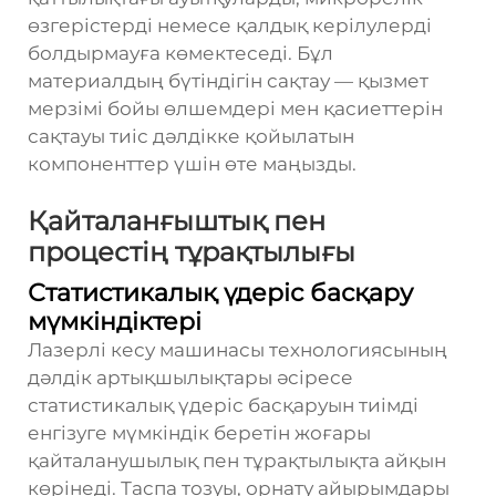
өзгерістерді немесе қалдық керілулерді
болдырмауға көмектеседі. Бұл
материалдың бүтіндігін сақтау — қызмет
мерзімі бойы өлшемдері мен қасиеттерін
сақтауы тиіс дәлдікке қойылатын
компоненттер үшін өте маңызды.
Қайталанғыштық пен
процестің тұрақтылығы
Статистикалық үдеріс басқару
мүмкіндіктері
Лазерлі кесу машинасы технологиясының
дәлдік артықшылықтары әсіресе
статистикалық үдеріс басқаруын тиімді
енгізуге мүмкіндік беретін жоғары
қайталанушылық пен тұрақтылықта айқын
көрінеді. Таспа тозуы, орнату айырымдары