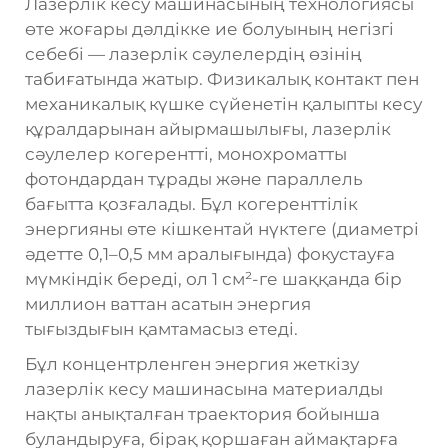
Лазерлік кесу машинасының технологиясы
өте жоғары дәлдікке ие болуының негізгі
себебі — лазерлік сәулелердің өзінің
табиғатында жатыр. Физикалық контакт пен
механикалық күшке сүйенетін қалыпты кесу
құралдарынан айырмашылығы, лазерлік
сәулелер когерентті, монохроматты
фотондардан тұрады және параллель
бағытта қозғалады. Бұл когеренттілік
энергияны өте кішкентай нүктеге (диаметрі
әдетте 0,1–0,5 мм аралығында) фокустауға
мүмкіндік береді, ол 1 см²-ге шаққанда бір
миллион ваттан асатын энергия
тығыздығын қамтамасыз етеді.
Бұл концентрленген энергия жеткізу
лазерлік кесу машинасына материалды
нақты анықталған траектория бойынша
буландыруға, бірақ қоршаған аймақтарға