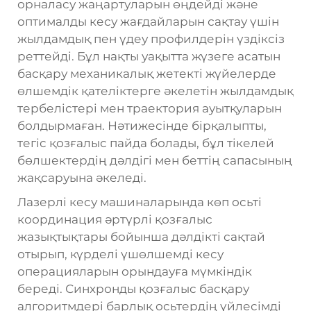
орналасу жаңартуларын өңдейді және
оптималды кесу жағдайларын сақтау үшін
жылдамдық пен үдеу профилдерін үздіксіз
реттейді. Бұл нақты уақытта жүзеге асатын
басқару механикалық жетекті жүйелерде
өлшемдік қателіктерге әкелетін жылдамдық
тербелістері мен траектория ауытқуларын
болдырмаған. Нәтижесінде бірқалыпты,
тегіс қозғалыс пайда болады, бұл тікелей
бөлшектердің дәлдігі мен беттің сапасының
жақсаруына әкеледі.
Лазерлі кесу машиналарында көп осьті
координация әртүрлі қозғалыс
жазықтықтары бойынша дәлдікті сақтай
отырып, күрделі үшөлшемді кесу
операцияларын орындауға мүмкіндік
береді. Синхронды қозғалыс басқару
алгоритмдері барлық осьтердің үйлесімді