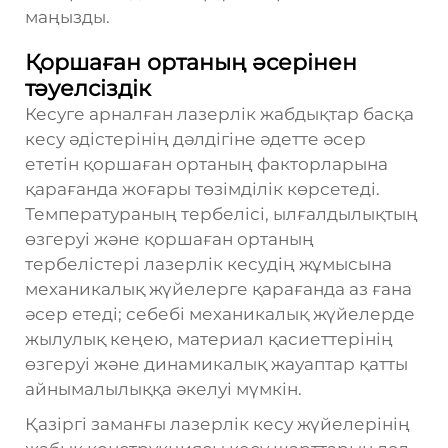
маңызды.
Қоршаған ортаның әсерінен
тәуелсіздік
Кесуге арналған лазерлік жабдықтар басқа
кесу әдістерінің дәлдігіне әдетте әсер
ететін қоршаған ортаның факторларына
қарағанда жоғары төзімділік көрсетеді.
Температураның тербелісі, ылғалдылықтың
өзгеруі және қоршаған ортаның
тербелістері лазерлік кесудің жұмысына
механикалық жүйелерге қарағанда аз ғана
әсер етеді; себебі механикалық жүйелерде
жылулық кеңею, материал қасиеттерінің
өзгеруі және динамикалық жауаптар қатты
айнымалылыққа әкелуі мүмкін.
Қазіргі заманғы лазерлік кесу жүйелерінің