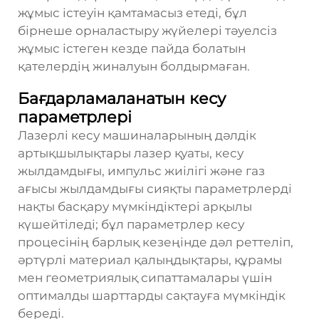
жұмыс істеуін қамтамасыз етеді, бұл
бірнеше орналастыру жүйелері тәуелсіз
жұмыс істеген кезде пайда болатын
қателердің жиналуын болдырмаған.
Бағдарламаланатын кесу
параметрлері
Лазерлі кесу машиналарының дәлдік
артықшылықтары лазер қуаты, кесу
жылдамдығы, импульс жиілігі және газ
ағысы жылдамдығы сияқты параметрлерді
нақты басқару мүмкіндіктері арқылы
күшейтіледі; бұл параметрлер кесу
процесінің барлық кезеңінде дәл реттеліп,
әртүрлі материал қалыңдықтары, құрамы
мен геометриялық сипаттамалары үшін
оптималды шарттарды сақтауға мүмкіндік
береді.