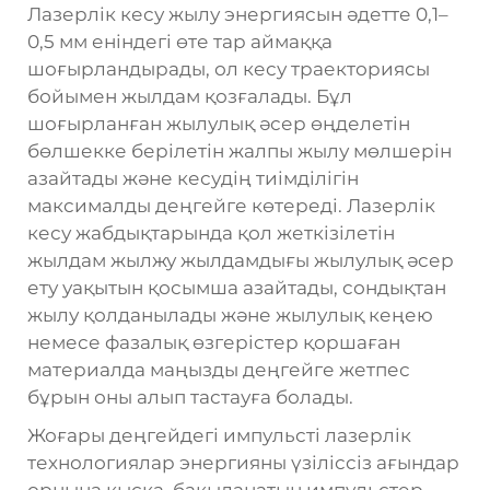
Лазерлік кесу жылу энергиясын әдетте 0,1–
0,5 мм еніндегі өте тар аймаққа
шоғырландырады, ол кесу траекториясы
бойымен жылдам қозғалады. Бұл
шоғырланған жылулық әсер өңделетін
бөлшекке берілетін жалпы жылу мөлшерін
азайтады және кесудің тиімділігін
максималды деңгейге көтереді. Лазерлік
кесу жабдықтарында қол жеткізілетін
жылдам жылжу жылдамдығы жылулық әсер
ету уақытын қосымша азайтады, сондықтан
жылу қолданылады және жылулық кеңею
немесе фазалық өзгерістер қоршаған
материалда маңызды деңгейге жетпес
бұрын оны алып тастауға болады.
Жоғары деңгейдегі импульсті лазерлік
технологиялар энергияны үзіліссіз ағындар