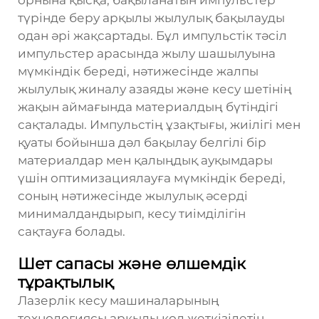
орнына қысқа, бақыланатын импульстер
түрінде беру арқылы жылулық бақылауды
одан әрі жақсартады. Бұл импульстік тәсіл
импульстер арасында жылу шашылуына
мүмкіндік береді, нәтижесінде жалпы
жылулық жиналу азаяды және кесу шетінің
жақын аймағында материалдың бүтіндігі
сақталады. Импульстің ұзақтығы, жиілігі мен
қуаты бойынша дәл бақылау белгілі бір
материалдар мен қалыңдық ауқымдары
үшін оптимизациялауға мүмкіндік береді,
соның нәтижесінде жылулық әсерді
минималдандырып, кесу тиімділігін
сақтауға болады.
Шет сапасы және өлшемдік
тұрақтылық
Лазерлік кесу машиналарының
технологиясы арқылы қол жеткізілетін