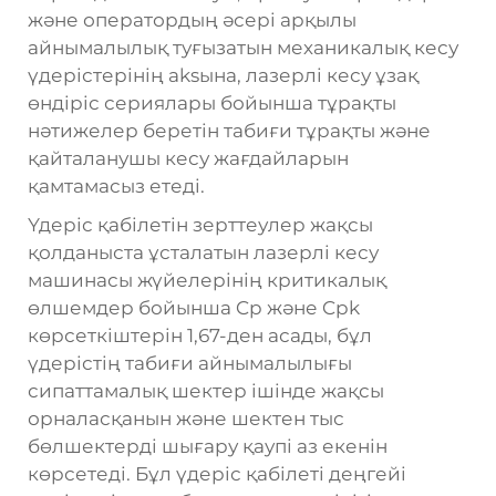
және оператордың әсері арқылы
айнымалылық туғызатын механикалық кесу
үдерістерінің аksына, лазерлі кесу ұзақ
өндіріс сериялары бойынша тұрақты
нәтижелер беретін табиғи тұрақты және
қайталанушы кесу жағдайларын
қамтамасыз етеді.
Үдеріс қабілетін зерттеулер жақсы
қолданыста ұсталатын лазерлі кесу
машинасы жүйелерінің критикалық
өлшемдер бойынша Cp және Cpk
көрсеткіштерін 1,67-ден асады, бұл
үдерістің табиғи айнымалылығы
сипаттамалық шектер ішінде жақсы
орналасқанын және шектен тыс
бөлшектерді шығару қаупі аз екенін
көрсетеді. Бұл үдеріс қабілеті деңгейі