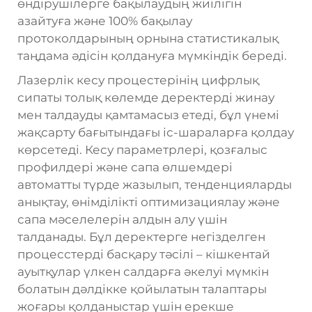
өндірушілерге бақылаудың жиілігін
азайтуға және 100% бақылау
протоколдарының орнына статистикалық
таңдама әдісін қолдануға мүмкіндік береді.
Лазерлік кесу процестерінің цифрлық
сипаты толық көлемде деректерді жинау
мен талдауды қамтамасыз етеді, бұл үнемі
жақсарту бағытындағы іс-шараларға қолдау
көрсетеді. Кесу параметрлері, қозғалыс
профилдері және сапа өлшемдері
автоматты түрде жазылып, тенденцияларды
анықтау, өнімділікті оптимизациялау және
сапа мәселелерін алдын алу үшін
талданады. Бұл деректерге негізделген
процесстерді басқару тәсілі – кішкентай
ауытқулар үлкен салдарға әкелуі мүмкін
болатын дәлдікке қойылатын талаптары
жоғары қолданыстар үшін ерекше