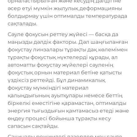
орналастырылған және кесудің дәлдігіне
әсер етуі мүмкін жылулық деформацияны
болдырмау үшін оптималды температурада
сақталады.
Сәуле фокусын реттеу жүйесі — басқа да
маңызды дәлдік факторы. Дәл шаңғыланған
фокустау линзалары тұрақты дақ көлемімен
тұрақты фокустық нүктелерді құрады, ал
автоматты фокустау жүйелері сәуленің
фокустық орнын материал бетіне қатысты
үздіксіз реттейді. Бұл динамикалық
фокустау мүмкіндігі материал
қалыңдығының ауытқулары немесе беттің
біркелкі еместігіне қарамастан, оптималды
энергия тығыздығын қамтамасыз етеді және
өңдеу процесі бойынша тұрақты кесу
сапасын сақтайды.
Сақиналы режимдегі лазерлер мен сәуле