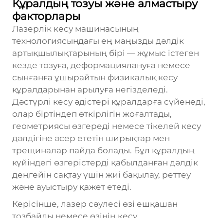
Құралдың тозуы және алмастыру
факторлары
Лазерлік кесу машинасының
технологиясындағы ең маңызды дәлдік
артықшылықтарының бірі — жұмыс істеген
кезде тозуға, деформациялануға немесе
сынғанға ұшырайтын физикалық кесу
құралдарынан арылуға негізделеді.
Дәстүрлі кесу әдістері құралдарға сүйенеді,
олар біртіндеп өткірлігін жоғалтады,
геометриясы өзгереді немесе тікелей кесу
дәлдігіне әсер ететін ширықтар мен
трещиналар пайда болады. Бұл құралдың
күйіндегі өзгерістерді қабылданған дәлдік
деңгейін сақтау үшін жиі бақылау, реттеу
және ауыстыру қажет етеді.
Керісінше, лазер сәулесі өзі ешқашан
тозбайды немесе өзінің кесу