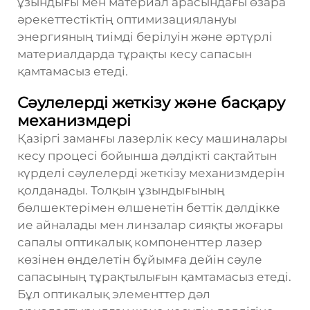
ұзындығы мен материал арасындағы өзара
әрекеттестіктің оптимизациялануы
энергияның тиімді берілуін және әртүрлі
материалдарда тұрақты кесу сапасын
қамтамасыз етеді.
Сәулелерді жеткізу және басқару
механизмдері
Қазіргі заманғы лазерлік кесу машиналары
кесу процесі бойынша дәлдікті сақтайтын
күрделі сәулелерді жеткізу механизмдерін
қолданады. Толқын ұзындығының
бөлшектерімен өлшенетін беттік дәлдікке
ие айналады мен линзалар сияқты жоғары
сапалы оптикалық компоненттер лазер
көзінен өңделетін бұйымға дейін сәуле
сапасының тұрақтылығын қамтамасыз етеді.
Бұл оптикалық элементтер дәл