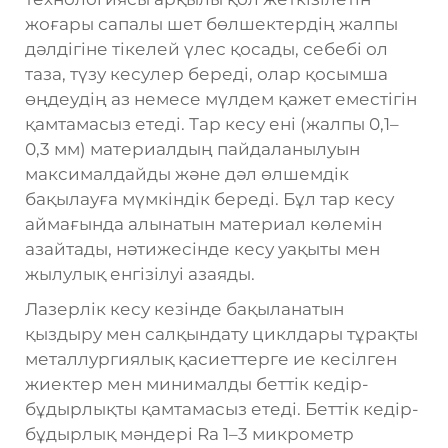
жоғары сапалы шет бөлшектердің жалпы
дәлдігіне тікелей үлес қосады, себебі ол
таза, түзу кесулер береді, олар қосымша
өңдеудің аз немесе мүлдем қажет еместігін
қамтамасыз етеді. Тар кесу ені (жалпы 0,1–
0,3 мм) материалдың пайдаланылуын
максималдайды және дәл өлшемдік
бақылауға мүмкіндік береді. Бұл тар кесу
аймағында алынатын материал көлемін
азайтады, нәтижесінде кесу уақыты мен
жылулық енгізілуі азаяды.
Лазерлік кесу кезінде бақыланатын
қыздыру мен салқындату циклдары тұрақты
металлургиялық қасиеттерге ие кесілген
жиектер мен минималды беттік кедір-
бұдырлықты қамтамасыз етеді. Беттік кедір-
бұдырлық мәндері Ra 1–3 микрометр