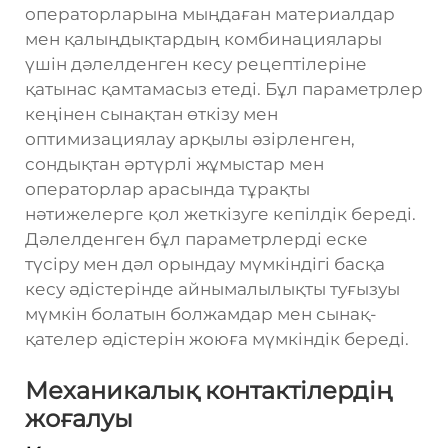
операторларына мыңдаған материалдар
мен қалыңдықтардың комбинациялары
үшін дәлелденген кесу рецептілеріне
қатынас қамтамасыз етеді. Бұл параметрлер
кеңінен сынақтан өткізу мен
оптимизациялау арқылы әзірленген,
сондықтан әртүрлі жұмыстар мен
операторлар арасында тұрақты
нәтижелерге қол жеткізуге кепілдік береді.
Дәлелденген бұл параметрлерді еске
түсіру мен дәл орындау мүмкіндігі басқа
кесу әдістерінде айнымалылықты туғызуы
мүмкін болатын болжамдар мен сынақ-
қателер әдістерін жоюға мүмкіндік береді.
Механикалық контактілердің
жоғалуы