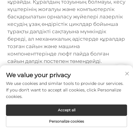
құрайды. Құралдың тозуының болмауы, кесу
күштерінің жоғалуы және компьютерлік
басқарылатын орналасу жүйелері лазерлік
кесудің ұзақ өндірістік циклдар бойынша
тұрақты дәлдікті сақтауына мүмкіндік
береді, ал механикалық әдістерде құралдар
тозған сайын және машина
компоненттерінде люфт пайда болған
сайын дәлдік постепен төмендейді.
Лазерлік кесу операцияларының
We value your privacy
дәлдігіне қандай факторлар әсер
We use cookies and similar tools to provide our services.
етуі мүмкін?
If you don't want to accept all cookies, click Personalize
cookies.
Лазерлік кесу машинасының дәлдігіне әсер
ететін негізгі факторларға сәулелер сапасы
Accept all
мен фокус тұрақтылығы, қозғалыс жүйесінің
дәлдігі мен қайталанушылығы,
Personalize cookies
материалдың біркелкілігі мен жазықтығы,