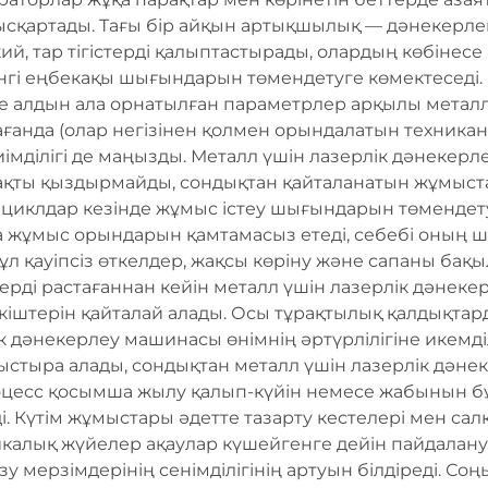
қысқартады. Тағы бір айқын артықшылық — дәнекерле
, тар тігістерді қалыптастырады, олардың көбінесе а
нгі еңбекақы шығындарын төмендетуге көмектеседі.
не алдын ала орнатылған параметрлер арқылы метал
ағанда (олар негізінен қолмен орындалатын техникан
иімділігі де маңызды. Металл үшін лазерлік дәнеке
ймақты қыздырмайды, сондықтан қайталанатын жұмыст
к циклдар кезінде жұмыс істеу шығындарын төмендету
 жұмыс орындарын қамтамасыз етеді, себебі оның ш
бұл қауіпсіз өткелдер, жақсы көріну және сапаны бақ
лерді растағаннан кейін металл үшін лазерлік дәне
кіштерін қайталай алады. Осы тұрақтылық қалдықтар
ік дәнекерлеу машинасы өнімнің әртүрлілігіне икемді
ыстыра алады, сондықтан металл үшін лазерлік дән
роцесс қосымша жылу қалып-күйін немесе жабынын б
. Күтім жұмыстары әдетте тазарту кестелері мен сал
икалық жүйелер ақаулар күшейгенге дейін пайдалану
 мерзімдерінің сенімділігінің артуын білдіреді. Со