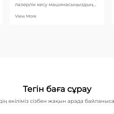
лазерлік кесу машинасыңыздың
жұмыс істеу өмірін максималды
View More
ұзарту мен мыңдаған сағат бойы
тұрақты, жоғары сапалы кесу
нәтижелерін қамтамасыз ету үшін
негізгі шарт болып табылады.
Жүйелі техникалық қызмет
көрсетуді енгізген өнеркәсіптік
өндірушілер...
Тегін баға сұрау
дің өкіліміз сізбен жақын арада байланыс