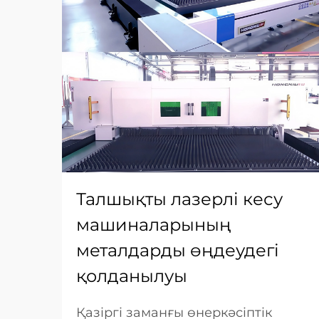
Талшықты лазерлі кесу
машиналарының
металдарды өңдеудегі
қолданылуы
Қазіргі заманғы өнеркәсіптік