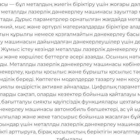
 — бұл металдың жиегін біріктіру үшін жоғары дәлд
 металлды лазерлік дәнекерлеу машинасы зауыттар м
йтады. Дұрыс параметрлер орнатылған жағдайда ме
миний, мыс және әртүрлі материалдарды біріктіре ала
тын құрылғы немесе қозғалмайтын дәнекерлеу басы 
у машинасын дайындалған дәнекерлеушілер үшін де,
. Жұмыс істеу кезінде металлды лазерлік дәнекерле
 және көршілес беттерге әсері азаяды. Осының нәти
ы. Металлды лазерлік дәнекерлеу машинасы көбінес
әнекерлеу, қырлы қосылыс және бұрышты қосылыс тәсі
ілік береді. Көптеген моделдерде тазарту мен кес
ялы өндірістік активке айналады. Цифрлық параметр
ларды сақтап, оларды кезектер бойынша қайталауы 
 бағытталуы сияқты қауіпсіздік функциялары цехта
некерлеу машинасы автомобиль бөлшектері, ас үй ыд
рылғылар және жеке тапсырыс бойынша жасалған бұй
ындар үшін металлды лазерлік дәнекерлеу машинасы
ікті арттыруға, бірақ қосылыстың беріктігін жоғалтп
табылады.