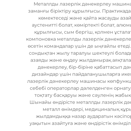
Металлды лазерлік дәнекерлеу машинасы
заманғы біріктіру құрылғысы. Практикада
көмектеседі және қайта жасауды аза
аустенитті болат, көміртекті болат, алю
құрылғысы, сым бергіш, қолмен ұстала
компоновка металлды лазерлік дәнекерле
өсетін командалар үшін де ыңғайлы етеді
сондықтан жылу таралуы шектеулі болады
азаяды және өңдеу жылдамырақ аяқталад
дәнекерлеу, бір-біріне қабаттасып д
дизайндар үшін пайдаланушыларға икемд
лазерлік дәнекерлеу машинасы көпфункци
себебі операторлар дәлелденген орнату
тоқтату басқаруы және сәуленің жабық
Шынайы өндірісте металлды лазерлік дә
металл өнімдері, медициналық құ
жылдамдыққа назар аударатын кәсіпор
уақытын азайтуға және өндірістік өнімділ