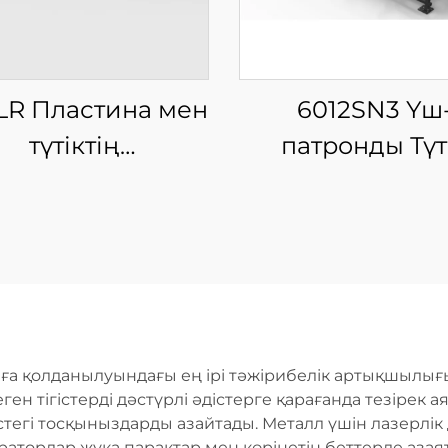
LR Пластина мен
6012SN3 Үш
түтіктің
патронды Түт
теграцияланған
Лазерлі Кес
ыны талшықты
Машинасы
лазерлі кесу
машинасы
а қолданылуындағы ең ірі тәжірибелік артықшылығы
ен тігістерді дәстүрлі әдістерге қарағанда тезірек 
істегі тосқыныздарды азайтады. Металл үшін лазер
аторлар жұқа парақтар мен көрінетін беттерде аза