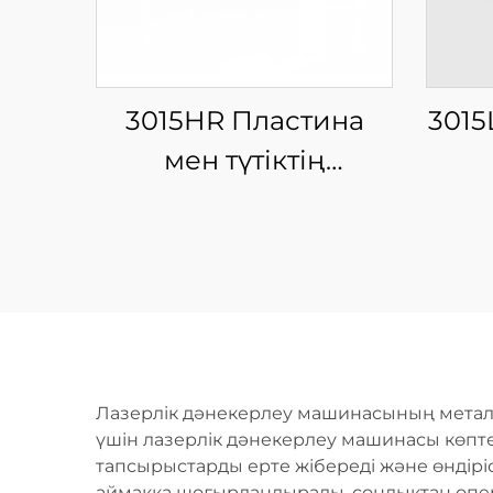
3015HR Пластина
3015
мен түтіктің
интеграцияланған
ин
жабық айырбас
ш
платформалы шыны
талшықты лазерлі
кесу машинасы
Лазерлік дәнекерлеу машинасының металғ
үшін лазерлік дәнекерлеу машинасы көптег
тапсырыстарды ерте жібереді және өндір
аймаққа шоғырландырады, сондықтан опер