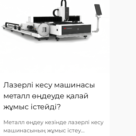
Лазерлі кесу машинасы
Ке
металл өңдеуде қалай
ла
жұмыс істейді?
ол
Металл өңдеу кезінде лазерлі кесу
Кес
машинасының жұмыс істеу
үші