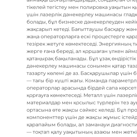
тікелей тегістеу мен полировка уақытын 
үшін лазерлік дәнекерлеу машинасы гладкий
болады, бұл бизнеске дәнекерлеуден кейі
жақсарып кетеді. Бағыттаушы басқару жә
жаңа операторларға ескі процестерге қар
тезірек жетуге көмектеседі. Энергияның т
жерге ғана береді, ал қоршаған үлкен а
қатаңырақ бақыланады. Бұл ұзақ өндірісті
дәнекерлеу машинасы сонымен қатар таза
тазарту көлемі де аз. Басқарушылар үшін 
— тағы бір күшті жағы. Команда параметр
операторлар арасында бірдей сапа көрсет
қорғауға көмектеседі. Металл үшін лазерл
материалдар мен қосылыс түрлерін тез ау
ортасына өте жақсы сәйкес келеді. Бұл п
компоненттер үшін де жақсы жұмыс істейді
қарапайым болады, ал заманауи диагност
— тоқтап қалу уақытының азаюы мен жеткізу