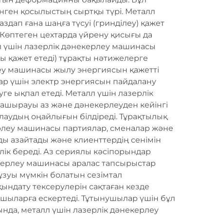
нген қосылыстың сыртқы түрі. Металл
здап ғана шаңға түсуі (гринділеу) қажет
 Көптеген цехтарда үйрену қисығы да
л үшін лазерлік дәнекерлеу машинасы
ы қажет етеді) тұрақты нәтижелерге
рлеу машинасы жылу энергиясын қажетті
ар үшін электр энергиясын пайдалану
ге ықпал етеді. Металл үшін лазерлік
ашырауы аз және дәнекерлеуден кейінгі
ылаудың оңайлығын білдіреді. Тұрақтылық
керлеу машинасы партиялар, сменалар және
ды азайтады және клиенттердің сенімін
лік береді. Аз сериялы кәсіпорындар
екерлеу машинасы аралас тапсырыстар
ұзуы мүмкін болатын сезімтал
қындату тексерулерін сақтаған кезде
шыларға ескертеді. Тұтынушылар үшін бұл
ңында, металл үшін лазерлік дәнекерлеу