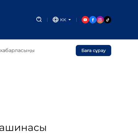
KK
 хабарласыңы
Баға сұрау
 машинасы