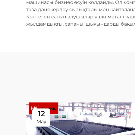
машинасы бизнес өсуін қолдайды. Ол комп
таза дәнекерлеу сызықтары мен қайталанат
Көптеген сатып алушылар үшін металл үші
жылдамдықты, сапаны, шығындарды бақылау
12
May