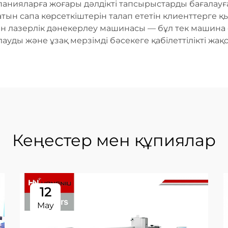
анияларға жоғары дәлдікті тапсырыстарды бағалауға
ын сапа көрсеткіштерін талап ететін клиенттерге қы
н лазерлік дәнекерлеу машинасы — бұл тек машина 
ды және ұзақ мерзімді бәсекеге қабілеттілікті жақс
Кеңестер мен құпиялар
12
May