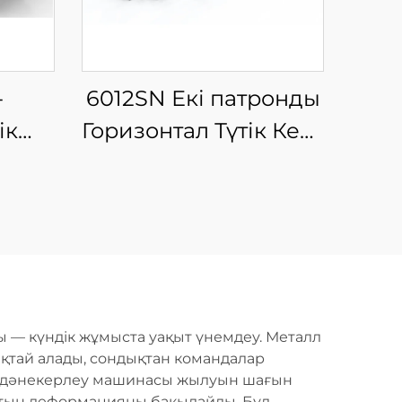
-
6012SN Екі патронды
ік
Горизонтал Түтік Кесу
у
Машинасы
Жартылай Автоматты
Жүктеумен
 — күндік жұмыста уақыт үнемдеу. Металл
аяқтай алады, сондықтан командалар
лік дәнекерлеу машинасы жылуын шағын
ятын деформацияны бақылайды. Бұл