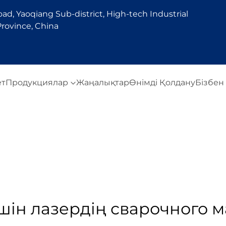
d, Yaoqiang Sub-district, High-tech Industrial
rovince, China
ет
Продукциялар
Жаңалықтар
Өнімді Қолдану
Бізбен
шін лазердің сварочного