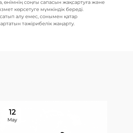
, өнімнің соңғы сапасын жақсартуға және
змет көрсетуге мүмкіндік береді.
сатып алу емес, сонымен қатар
артатын тәжірибелік жаңарту.
12
1
May
Ma