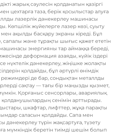
ікті жарық сәулесін қолданатын қазіргі
ен цехтарға таза, берік қосылыстар алуға
таллды лазерлік дәнекерлеу машинасы
ды. Көпшілік жүйелерге лазер көзі, суыту
мен ақылды басқару экраны кіреді. Бұл
 сапалы және тұрақты шығыс қажет ететін
у машинасы энергияны тар аймаққа береді,
жесінде деформация азаяды, күйік іздері
е нүктелік дәнекерлеу, жіңішке жолақты
лдерін қолдайды, бұл әртүрлі өнімдік
у режимдері де бар, сондықтан металлды
лерді сақтау — тағы бір маңызды қызмет,
мүмкін. Қорғаныс сенсорлары, авариялық
ғы қолданушылардың сенімін арттырады.
ыстары, шкафтар, лифттер, жұқа парақты
ымдар саласын қолдайды. Сапа мен
 дәнекерлеу түрін жақсартуға, түзету
ауға мүмкіндік беретін тиімді шешім болып