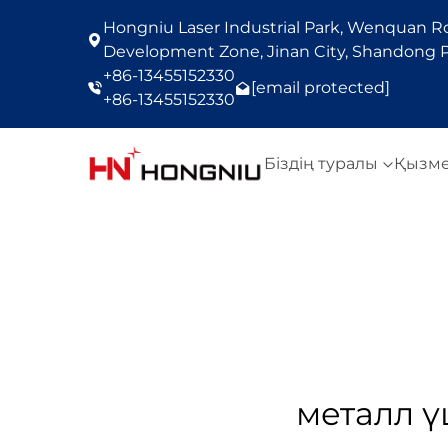
Hongniu Laser Industrial Park, Wenquan Roa
Development Zone, Jinan City, Shandong P
+86-13455152330
[email protected]
+86-13455152330
Біздің туралы
Қызм
металл ү