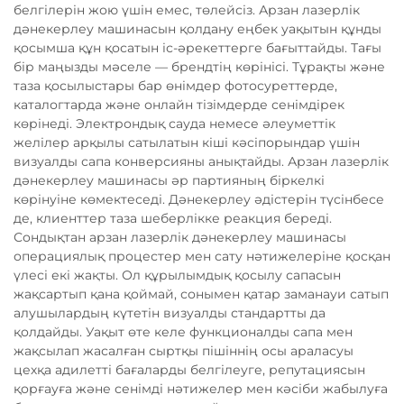
белгілерін жою үшін емес, төлейсіз. Арзан лазерлік
дәнекерлеу машинасын қолдану еңбек уақытын құнды
қосымша құн қосатын іс-әрекеттерге бағыттайды. Тағы
бір маңызды мәселе — брендтің көрінісі. Тұрақты және
таза қосылыстары бар өнімдер фотосуреттерде,
каталогтарда және онлайн тізімдерде сенімдірек
көрінеді. Электрондық сауда немесе әлеуметтік
желілер арқылы сатылатын кіші кәсіпорындар үшін
визуалды сапа конверсияны анықтайды. Арзан лазерлік
дәнекерлеу машинасы әр партияның біркелкі
көрінуіне көмектеседі. Дәнекерлеу әдістерін түсінбесе
де, клиенттер таза шеберлікке реакция береді.
Сондықтан арзан лазерлік дәнекерлеу машинасы
операциялық процестер мен сату нәтижелеріне қосқан
үлесі екі жақты. Ол құрылымдық қосылу сапасын
жақсартып қана қоймай, сонымен қатар заманауи сатып
алушылардың күтетін визуалды стандартты да
қолдайды. Уақыт өте келе функционалды сапа мен
жақсылап жасалған сыртқы пішіннің осы араласуы
цехқа адилетті бағаларды белгілеуге, репутациясын
қорғауға және сенімді нәтижелер мен кәсіби жабылуға