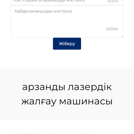
0/200
0/1000
Жіберу
арзанды лазердік
жалғау машинасы