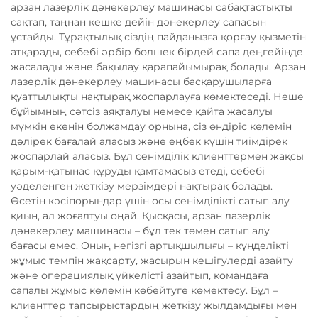
арзан лазерлік дәнекерлеу машинасы сабақтастықты
сақтап, таңнан кешке дейін дәнекерлеу сапасын
ұстайды. Тұрақтылық сіздің пайданызға қорғау қызметін
атқарады, себебі әрбір бөлшек бірдей сапа деңгейінде
жасалады және бақылау қарапайымырақ болады. Арзан
лазерлік дәнекерлеу машинасы басқарушыларға
қуаттылықты нақтырақ жоспарлауға көмектеседі. Неше
бұйымның сәтсіз аяқталуы немесе қайта жасалуы
мүмкін екенін болжамдау орнына, сіз өндіріс көлемін
дәлірек бағалай аласыз және еңбек күшін тиімдірек
жоспарлай аласыз. Бұл сенімділік клиенттермен жақсы
қарым-қатынас құруды қамтамасыз етеді, себебі
уәделенген жеткізу мерзімдері нақтырақ болады.
Өсетін кәсіпорындар үшін осы сенімділікті сатып алу
қиын, ал жоғалтуы оңай. Қысқасы, арзан лазерлік
дәнекерлеу машинасы – бұл тек төмен сатып алу
бағасы емес. Оның негізгі артықшылығы – күнделікті
жұмыс темпін жақсарту, жасырын кешігулерді азайту
және операциялық үйкелісті азайтып, командаға
сапалы жұмыс көлемін көбейтуге көмектесу. Бұл –
клиенттер тапсырыстардың жеткізу жылдамдығы мен