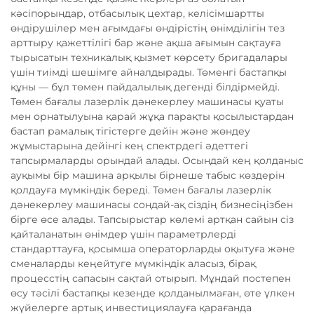
кәсіпорындар, отбасылық цехтар, келісімшартты
өндірушілер мен ағымдағы өндірістің өнімділігін тез
арттыру қажеттілігі бар және ақша ағымын сақтауға
тырысатын техникалық қызмет көрсету бригадалары
үшін тиімді шешімге айналдырады. Төменгі бастапқы
құны — бұл төмен пайдалылық дегенді білдірмейді.
Төмен бағалы лазерлік дәнекерлеу машинасы қуаты
мен орнатылуына қарай жұқа парақты қосылыстардан
бастап рамалық тігістерге дейін және жөндеу
жұмыстарына дейінгі кең спектрдегі әдеттегі
тапсырмаларды орындай алады. Осындай кең қолданыс
ауқымы бір машина арқылы бірнеше табыс көздерін
қолдауға мүмкіндік береді. Төмен бағалы лазерлік
дәнекерлеу машинасы сондай-ақ сіздің бизнесіңізбен
бірге өсе алады. Тапсырыстар көлемі артқан сайын сіз
қайталанатын өнімдер үшін параметрлерді
стандарттауға, қосымша операторларды оқытуға және
сменаларды кеңейтуге мүмкіндік аласыз, бірақ
процесстің сапасын сақтай отырып. Мұндай постепен
өсу тәсілі бастапқы кезеңде қолданылмаған, өте үлкен
жүйелерге артық инвестициялауға қарағанда