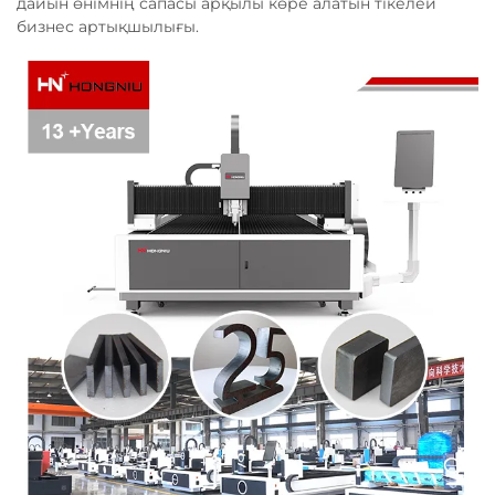
дайын өнімнің сапасы арқылы көре алатын тікелей
бизнес артықшылығы.