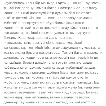
қауіпсізірек. Тағы бір маңызды артықшылық — аумақты
тиімді пайдалану. Төмен бағалы лазерлік дәнекерлеу
машинасы жиі шектеулі жер аумағы бар цехтарға
сыйып кетеді. Сіз цех ішіндегі жоспарлау схемасын
түбегейлі өзгертуге мәжбүр болмайсыз және
машинасын дайындық немесе жинау аймағына жақын
орналастырып, ішкі тасымал уақытын қысқартуға
болады. Қадамдар арасындағы қозғалыс
жылдамдығының артуы сізге қысқа мерзімді
тапсырыстар мен кішігірім индивидуалды жұмыстарға
тез реакция беруге көмектеседі. Төмен бағалы лазерлік
дәнекерлеу машинасы қызметтердің көптүрлілігін де
қолдайды. Бұрын дәлдік талап ететін жұмыстарды
қабылдамаған цехтар қазір оларды қабылдай алады,
мысалы, жеңіл маркалы шойын болатпен жұмыс істеу
немесе сыртқы көрінетін тігістерді қажет ететін
жобалар, мұнда жұмыстың соңғы сапасы маңызды. Бұл
жаңа тұтынушы сегменттерін ашуға және бір ғана өнім
тобына тәуелділікті азайтуға мүмкіндік береді. Бизнес
терминдерімен айтқанда, төмен бағалы лазерлік
дәнекерлеу машинасы — қолжетімділік, қабілеттілік