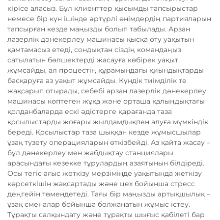
кірісе аласыз. Бұл клиенттер қысымды тапсырыстар
немесе бір күн ішінде әртүрлі өнімдердің партияларын
тапсырған кезде маңызды болып табылады. Арзан
лазерлік дәнекерлеу машинасы қысқа өту уақытын
қамтамасыз етеді, сондықтан сіздің командаңыз
сатылатын бөлшектерді жасауға көбірек уақыт
жұмсайды, ал процестің құрамындағы қиындықтарды
басқаруға аз уақыт жұмсайды. Күндік тиімділік те
жақсарып отырады, себебі арзан лазерлік дәнекерлеу
машинасы көптеген жұқа және орташа қалыңдықтағы
қолданбаларда ескі әдістерге қарағанда таза
қосылыстарды жоғары жылдамдықпен алуға мүмкіндік
береді. Қосылыстар таза шыққан кезде жұмысшылар
ұзақ түзету операцияларын өткізбейді. Аз қайта жасау –
бұл дәнекерлеу мен жабдықтау станциялары
арасындағы кезекке тұрулардың азаятынын білдіреді.
Осы тегіс ағыс жеткізу мерзімінде уақытында жеткізу
көрсеткішін жақсартады және цех бойынша стресс
деңгейін төмендетеді. Тағы бір маңызды артықшылық –
ұзақ сменалар бойынша болжанатын жұмыс істеу.
Тұрақты салқындату және тұрақты шығыс қабілеті бар