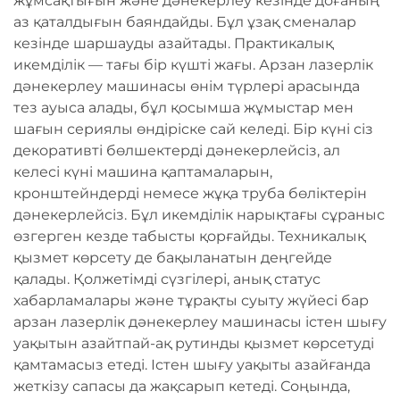
жұмсақтығын және дәнекерлеу кезінде доғаның
аз қаталдығын баяндайды. Бұл ұзақ сменалар
кезінде шаршауды азайтады. Практикалық
икемділік — тағы бір күшті жағы. Арзан лазерлік
дәнекерлеу машинасы өнім түрлері арасында
тез ауыса алады, бұл қосымша жұмыстар мен
шағын сериялы өндіріске сай келеді. Бір күні сіз
декоративті бөлшектерді дәнекерлейсіз, ал
келесі күні машина қаптамаларын,
кронштейндерді немесе жұқа труба бөліктерін
дәнекерлейсіз. Бұл икемділік нарықтағы сұраныс
өзгерген кезде табысты қорғайды. Техникалық
қызмет көрсету де бақыланатын деңгейде
қалады. Қолжетімді сүзгілері, анық статус
хабарламалары және тұрақты суыту жүйесі бар
арзан лазерлік дәнекерлеу машинасы істен шығу
уақытын азайтпай-ақ рутинды қызмет көрсетуді
қамтамасыз етеді. Істен шығу уақыты азайғанда
жеткізу сапасы да жақсарып кетеді. Соңында,