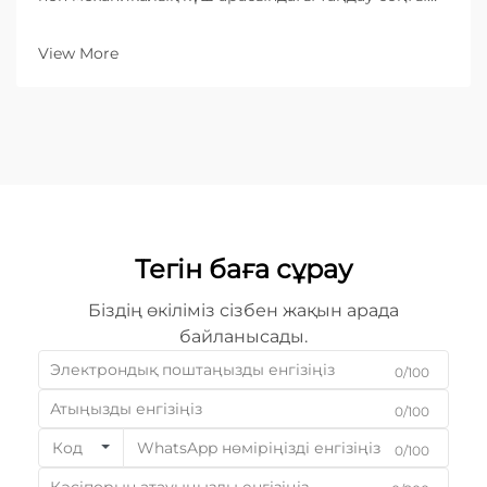
өнімнің тиімділігін, құнын және сапасын
анықтайды. Ондаған жылдар бойы механикалық
View More
кесу — қайшылар, соққыштар сияқты физикалық
құралдарды пайдалану арқылы ...
Тегін баға сұрау
Біздің өкіліміз сізбен жақын арада
байланысады.
0/100
0/100
Код
0/100