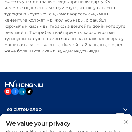
және өсу потенциалын теңестіретін жаңарту. Ол
иелерге өндірісті заманауи етуге, жеткізу сапасын
тұрақтандыруға және қызмет көрсету ауқымын
кеңейтуге қол жетімді жол ұсынады, бірақ бұл
қаржылық қысымды тұрақсыз деңгейге дейін көтеруге
әкелмейді. Тәжірибелі қайтарымды қарастыратын
тұтынушылар үшін төмен бағалы лазерлік дәнекерлеу
машинасы қазіргі уақытта тікелей пайдалылық әкеледі
және болашақта икемді құндылық ұсынады.
Тез сілтемелер
We value your privacy
Өнімдер
We use cookies and similar tools to provide our services.