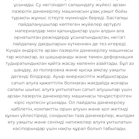
ұсынады. Су негізіндегі салқындату жүйесі арзан
лазерлік дәнекерлеу машинасын ұзақ уақыт бойы
тұрақты жұмыс істеуге мүмкіндік береді. Бастапқы
пайдаланушылар көптеген жүйелер әртүрлі
материалдар мен қалыңдықтар үшін алдын ала
орнатылған режімдерді ұсынатындықтан, негізгі
пайдалану дағдыларын күткеннен де тез игереді.
Күндік өндірісте арзан лазерлік дәнекерлеу машинасы
тар жолақтар, аз шашыранды және төмен деформация
тудыратындықтан қайта жасау көлемін азайтады. Бұл аз
шаңдау, аз полировка және қысқа аяқтау уақыты
дегенді білдіреді. Ауыр өнеркәсіптік жабдықтарды
сатып алуға қажеттілік болмаған жағдайда жоғары
сапалы шығыс алуға ұмтылатын сатып алушылар үшін
арзан лазерлік дәнекерлеу машинасы теңдестірілген
кіріс нүктесін ұсынады. Ол пайдалы дәнекерлеу
қабілетін, компактты орын алуын және қол жетімді
құнын үйлестіреді, сондықтан таза дәнекерлер, жылдам
өту уақыты және сенімді нәтижелер алуға ұмтылатын
кәсіпорындар үшін нақты құрал болып табылады.