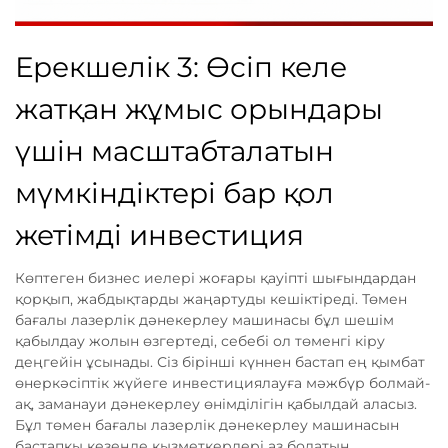
Ерекшелік 3: Өсіп келе
жатқан жұмыс орындары
үшін масштабталатын
мүмкіндіктері бар қол
жетімді инвестиция
Көптеген бизнес иелері жоғары қауіпті шығындардан
қорқып, жабдықтарды жаңартуды кешіктіреді. Төмен
бағалы лазерлік дәнекерлеу машинасы бұл шешім
қабылдау жолын өзгертеді, себебі ол төменгі кіру
деңгейін ұсынады. Сіз бірінші күннен бастап ең қымбат
өнеркәсіптік жүйеге инвестициялауға мәжбүр болмай-
ақ, заманауи дәнекерлеу өнімділігін қабылдай аласыз.
Бұл төмен бағалы лазерлік дәнекерлеу машинасын
бастапқы кезеңде қызметкерлері аз болатын