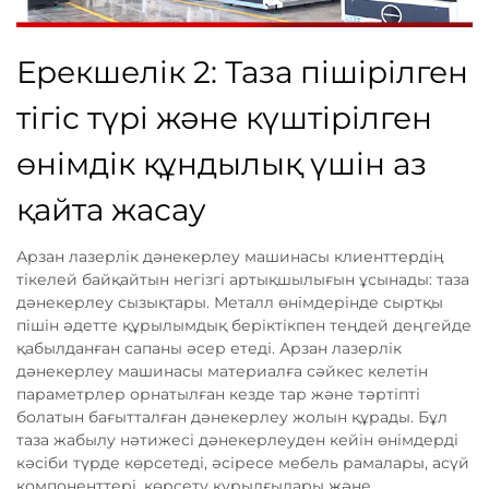
Ерекшелік 2: Таза пішірілген
тігіс түрі және күштірілген
өнімдік құндылық үшін аз
қайта жасау
Арзан лазерлік дәнекерлеу машинасы клиенттердің
тікелей байқайтын негізгі артықшылығын ұсынады: таза
дәнекерлеу сызықтары. Металл өнімдерінде сыртқы
пішін әдетте құрылымдық беріктікпен теңдей деңгейде
қабылданған сапаны әсер етеді. Арзан лазерлік
дәнекерлеу машинасы материалға сәйкес келетін
параметрлер орнатылған кезде тар және тәртіпті
болатын бағытталған дәнекерлеу жолын құрады. Бұл
таза жабылу нәтижесі дәнекерлеуден кейін өнімдерді
кәсіби түрде көрсетеді, әсіресе мебель рамалары, асүй
компоненттері, көрсету құрылғылары және