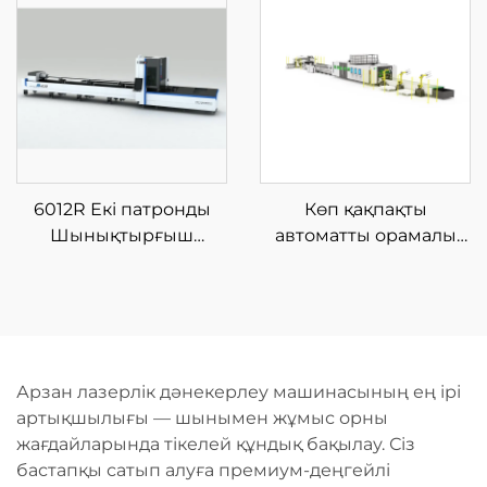
6012R Екі патронды
Көп қақпақты
Шынықтырғыш
автоматты орамалы
Лазерлі Түтік Кесу
талшықты лазерлік
Машинасы
кесу машинасы
Арзан лазерлік дәнекерлеу машинасының ең ірі
артықшылығы — шынымен жұмыс орны
жағдайларында тікелей құндық бақылау. Сіз
бастапқы сатып алуға премиум-деңгейлі