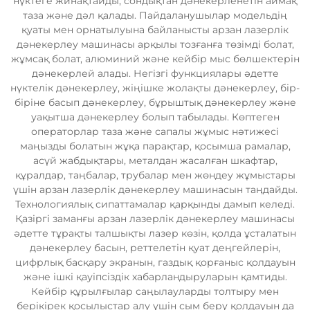
нүктеге жинақтайды, сондықтан дәнекерленетін аймақ
таза және дәл қалады. Пайдаланушылар модельдің
қуаты мен орнатылуына байланысты арзан лазерлік
дәнекерлеу машинасы арқылы тозғанға төзімді болат,
жұмсақ болат, алюминий және кейбір мыс бөлшектерін
дәнекерлей алады. Негізгі функциялары әдетте
нүктелік дәнекерлеу, жіңішке жолақты дәнекерлеу, бір-
біріне басып дәнекерлеу, бұрыштық дәнекерлеу және
уақытша дәнекерлеу болып табылады. Көптеген
операторлар таза және сапалы жұмыс нәтижесі
маңызды болатын жұқа парақтар, қосымша рамалар,
асүй жабдықтары, металдан жасалған шкафтар,
құралдар, таңбалар, трубалар мен жөндеу жұмыстары
үшін арзан лазерлік дәнекерлеу машинасын таңдайды.
Технологиялық сипаттамалар қарқынды дамып келеді.
Қазіргі заманғы арзан лазерлік дәнекерлеу машинасы
әдетте тұрақты талшықты лазер көзін, қолда ұсталатын
дәнекерлеу басын, реттелетін қуат деңгейлерін,
цифрлық басқару экранын, газдық қорғаныс қолдауын
және ішкі қауіпсіздік хабарландыруларын қамтиды.
Кейбір құрылғылар саңылауларды толтыру мен
берікірек қосылыстар алу үшін сым беру қолдауын да