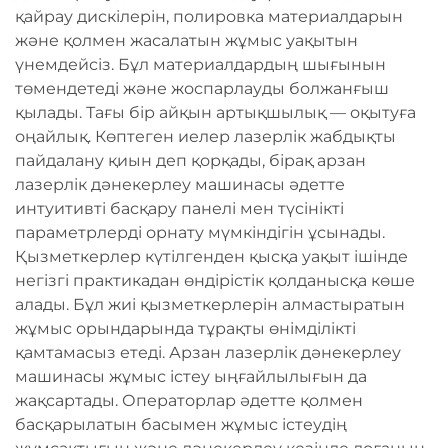
қайрау дискілерін, полировка материалдарын
және қолмен жасалатын жұмыс уақытын
үнемдейсіз. Бұл материалдардың шығынын
төмендетеді және жоспарлауды болжанғыш
қылады. Тағы бір айқын артықшылық — оқытуға
оңайлық. Көптеген иелер лазерлік жабдықты
пайдалану қиын деп қорқады, бірақ арзан
лазерлік дәнекерлеу машинасы әдетте
интуитивті басқару панелі мен түсінікті
параметрлерді орнату мүмкіндігін ұсынады.
Қызметкерлер күтілгенден қысқа уақыт ішінде
негізгі практикадан өндірістік қолданысқа көше
алады. Бұл жиі қызметкерлерін алмастыратын
жұмыс орындарында тұрақты өнімділікті
қамтамасыз етеді. Арзан лазерлік дәнекерлеу
машинасы жұмыс істеу ыңғайлылығын да
жақсартады. Операторлар әдетте қолмен
басқарылатын басымен жұмыс істеудің