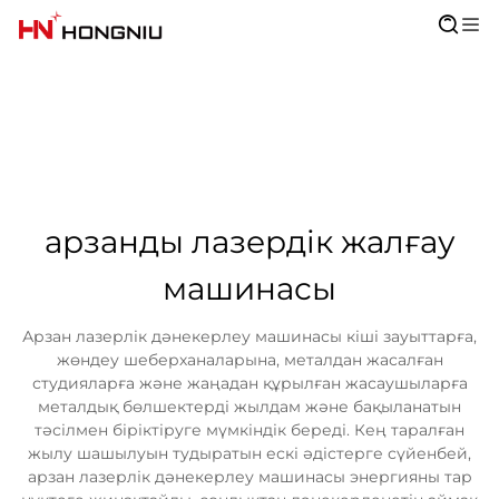
арзанды лазердік жалғау
машинасы
Арзан лазерлік дәнекерлеу машинасы кіші зауыттарға,
жөндеу шеберханаларына, металдан жасалған
студияларға және жаңадан құрылған жасаушыларға
металдық бөлшектерді жылдам және бақыланатын
тәсілмен біріктіруге мүмкіндік береді. Кең таралған
жылу шашылуын тудыратын ескі әдістерге сүйенбей,
арзан лазерлік дәнекерлеу машинасы энергияны тар