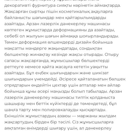
декоративті фурнитура сияқты көрінетін аймақтарда.
Жақсарған сыртқы пішін косметикалық ақауларға
байланысты шағымдар мен қайтарылымдарды
азайтады. Арзан лазерлік дәнекерлеу машинасы
көптеген жұмыстарда деформацияны да азайтады,
себебі ол жылуын шағын аймаққа шоғырландырады.
Төмен деформация өлшемдерді дизайн бойынша
мақсатты мәндерге жақындатады, сондықтан
бөлшектер жинақтау кезінде жақсы отырады. Отыру
сапасы жақсарғанда, жұмысшылар бөлшектерді
реттеуге немесе қайта жасауға кететін уақытты
азайтады. Бұл еңбек шығындарын және шикізат
шығындарын үнемдейді. Әсіресе қайталанатын бөлшек
отрядтарын өңдейтін цехтар үшін апталар мен айлар
бойынша құны әсері маңызды болып табылады. Арзан
лазерлік дәнекерлеу машинасы типтік қолданыста
шашырау мен беттік күйіктерді де төмендетеді, бұл
шаңға тарту мен полировкалауды қысқартады.
Екіншілік жұмыстардың азаюы — маржаны жылдам
жақсартудың бірден бір тәсілі. Сіз жұмысшыларға
аяқталған өнімдерді шығару үшін, ал дәнекерлеу