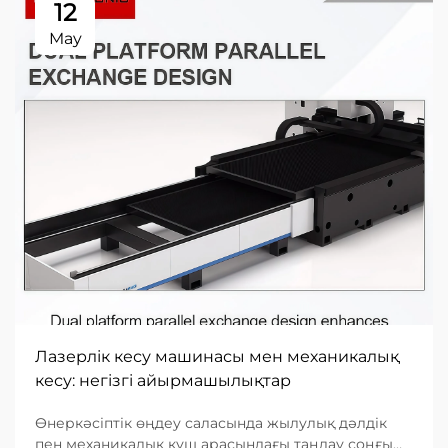
12
May
Лазерлік кесу машинасы мен механикалық
кесу: негізгі айырмашылықтар
Өнеркәсіптік өңдеу саласында жылулық дәлдік
пен механикалық күш арасындағы таңдау соңғы