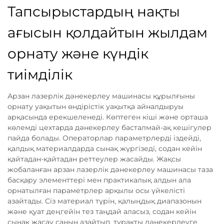
Тапсырыстардың нақты
ағысын қолдайтын жылдам
орнату және күндік
тиімділік
Арзан лазерлік дәнекерлеу машинасы құрылғыны
орнату уақытын өндірістік уақытқа айналдыруы
арқасында ерекшеленеді. Көптеген кіші және орташа
көлемді цехтарда дәнекерлеу басталмай-ақ кешігулер
пайда болады. Операторлар параметрлерді іздейді,
қалдық материалдарда сынақ жүргізеді, содан кейін
қайтадан-қайтадан реттеулер жасайды. Жақсы
жобаланған арзан лазерлік дәнекерлеу машинасы таза
басқару элементтері мен практикалық алдын ала
орнатылған параметрлер арқылы осы үйкелісті
азайтады. Сіз материал түрін, қалыңдық диапазонын
және қуат деңгейін тез таңдай аласыз, содан кейін
сынақ жасау санын азайтып, тұрақты дәнекерлеуге