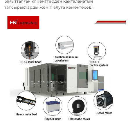
бағытталған клиенттерден қайталанатын
тапсырыстарды жеңіп алуға көмектеседі.