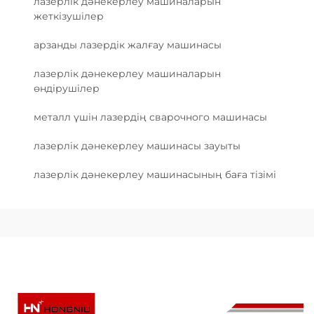
лазерлік дәнекерлеу машиналарын
жеткізушілер
арзанды лазердік жалғау машинасы
лазерлік дәнекерлеу машиналарын
өндірушілер
металл үшін лазердің сварочного машинасы
лазерлік дәнекерлеу машинасы зауыты
лазерлік дәнекерлеу машинасының баға тізімі