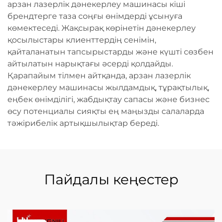
арзан лазерлік дәнекерлеу машинасы кіші
брендтерге таза соңғы өнімдерді ұсынуға
көмектеседі. Жақсырақ көрінетін дәнекерлеу
қосылыстары клиенттердің сенімін,
қайталанатын тапсырыстарды және күшті сөзбен
айтылатын нарықтағы әсерді қолдайды.
Қарапайым тілмен айтқанда, арзан лазерлік
дәнекерлеу машинасы жылдамдық, тұрақтылық,
еңбек өнімділігі, жабдықтау сапасы және бизнес
өсу потенциалы сияқты ең маңызды салаларда
тәжірибелік артықшылықтар береді.
Пайдалы кеңестер