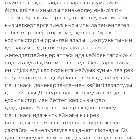
жүйелерге қарағанда аз қаражат жұмсайсыз,
бірақ әлі де маңызды дәнекерлеу өнімділігін
аласыз. Арзан лазерлік дәнекерлеу машинасы
қызметкерлерге тиеді қысымды да төмендетеді,
себебі бір оператор кем уақытта көбірек
қосылыстарды орындай алады. Цикл уақытының
қысқаруы сіздің тобыңыздың сапасын
жеделдетпей-ақ әр аптасында көбірек тапсырыс
өңдей алуын қамтамасыз етеді. Осы қарапайым
өнімділік өсуі кәсіпорынға жабдық құнын тезірек
өтеуге көмектеседі. Арзан лазерлік дәнекерлеу
машинасы дәнекерленгеннен кейінгі тазартуды
да азайтады. Дәстүрлі дәнекерлеу жиі кеңірек
қосылыстар мен беттегі көп сызықтар
қалдырады. Ал арзан лазерлік дәнекерлеу
машинасында жылу аймағы кішірек
болғандықтан, бөлшектер пішіндерін жақсы
сақтайды және түзетуге аз қажеттілік туады. Сіз
дәнекерлеуден кейінгі өңдеу үшін қолданылатын