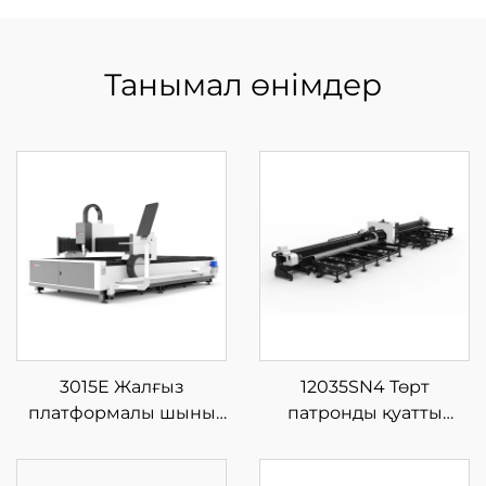
Танымал өнімдер
3015E Жалғыз
12035SN4 Төрт
платформалы шыны
патронды қуатты
талшықты лазерлі кесу
талшықты лазерлік
машинасы
түтік кесетін машина