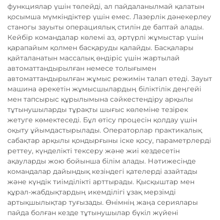
функциялар үшін төлейді, ал пайдаланылмай қалатын
қосымша мүмкіндіктер үшін емес. Лазерлік дәнекерлеу
станогы зауыты операциялық стилін де баптай алады.
Кейбір командалар көлемі аз, әртүрлі жұмыстар үшін
қарапайым қолмен басқаруды қалайды. Басқалары
қайталанатын массалық өндіріс үшін жартылай
автоматтандырылған немесе толығымен
автоматтандырылған жұмыс режимін талап етеді. Зауыт
машина әрекетін жұмысшылардың біліктілік деңгейі
мен тапсырыс құрылымына сәйкестендіру арқылы
тұтынушыларды тұрақты шығыс көлеміне тезірек
жетуге көмектеседі. Бұл өтісу процесін қолдау үшін
оқыту ұйымдастырылады. Операторлар практикалық
сабақтар арқылы қондырғыны іске қосу, параметрлерді
реттеу, күнделікті тексеру және жиі кездесетін
ақауларды жою бойынша білім алады. Нәтижесінде
командалар дайындық кезіндегі қателерді азайтады
және күндік тиімділікті арттырады. Қысқыштар мен
құрал-жабдықтардың икемділігі ұзақ мерзімді
артықшылықтар туғызады. Өнімнің жаңа сериялары
пайда болған кезде тұтынушылар бүкіл жүйені