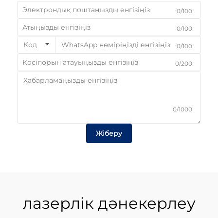
0/100
0/100
Код
0/100
0/200
0/1000
Жіберу
лазерлік дәнекерлеу