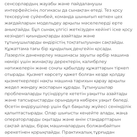
сенсорлардың жауабы және пайдаланушы
интерфейсінің логикасы да сынақтан өтеді. Тез қосу
тексеруіне сүйенбей, команда шынығып кеткен цех
жағдайларын модельдеу арқылы мәселелерді ерте
анықтайды. Бұл сынақ үлгісі жеткізуден кейінгі іске қосу
кезіндегі қиындықтарды азайтады және
тұтынушыларды өндірістің тоқтатылуынан сақтайды.
Құжаттама тағы бір құндылық деңгейін қосады.
Лазерлік дәнекерлеу машинасы зауыты әрбір машина
нөмірі үшін жинақтау деректерін, калибрлеу
нәтижелерін және соңғы қабылдау құжаттарын тіркеп
отырады. Қызмет көрсету қажет болған кезде қолдау
қызметкерлері нақты машина тарихын қарау арқылы
жедел жөндеу жоспарын құрады. Тұтынушылар
проблемаларды түсіндіруге кететін уақытты азайтады
және тапсырыстарды орындауға көбірек уақыт бөледі.
Өсетін өндірушілер үшін бұл бақылау жүйесі сенімділік
қалыптастырады. Олар шығысты кеңейте алады, жаңа
операторларды оқытады және өнім стандарттарын
сақтай алады, бірақ машиналардың болжанбайтын
әрекетінен қорықпайды. Практикалық тұрғыдан