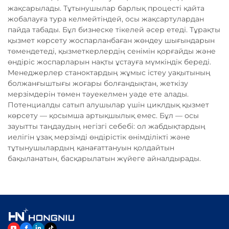
жақсарылады. Тұтынушылар барлық процесті қайта
жобалауға тура келмейтіндей, осы жақсартулардан
пайда табады. Бұл бизнеске тікелей әсер етеді. Тұрақты
қызмет көрсету жоспарланбаған жөндеу шығындарын
төмендетеді, қызметкерлердің сенімін қорғайды және
өндіріс жоспарларын нақты ұстауға мүмкіндік береді.
Менеджерлер станоктардың жұмыс істеу уақытының
болжанғыштығы жоғары болғандықтан, жеткізу
мерзімдерін төмен тәуекелмен уәде ете алады.
Потенциалды сатып алушылар үшін циклдық қызмет
көрсету — қосымша артықшылық емес. Бұл — осы
зауытты таңдаудың негізгі себебі: ол жабдықтардың
иелігін ұзақ мерзімді өндірістік өнімділікті және
тұтынушылардың қанағаттануын қолдайтын
бақыланатын, басқарылатын жүйеге айналдырады.