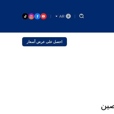
AR
احصل على عرض أسعار
صين