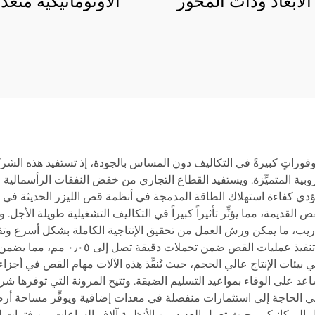
 الأبعاد وذات المحور
الأوتوماتيكية متعد
السباعي
الجانتري ولف التف
ن وفوراتٍ كبيرةً في التكاليف دون المساس بالجودة، إذ تستفيد هذه الشر
لأوروبية المتميِّزة. ويستفيد القطاع التجاري من خفض النفقات الرأسمالية 
تؤدي كفاءة استهلاك الطاقة المدمجة في أنظمة قص الليزر الحديثة في
تصل إلى ٤٠٪ مقارنةً بتقنيات القص القديمة، مما يؤثِّر تأثيراً كبيراً في التكاليف التشغي
يب، ما يمكن ورش العمل من تحقيق الإنتاجية الكاملة بشكل أسرع وتقليل 
التي تحققها هذه الآلات تجنُّب الهدر ا
في بيئات الإنتاج عالي الحجم، حيث تُنفِّذ هذه الآلات مهام القص في أجز
ساعد على الوفاء بمواعيد التسليم الضيقة. وتتيح المرونة التي توفرها 
لغي الحاجة إلى استثمارات منفصلة في معدات إضافية ويوفِّر مساحة أ
ل الميكانيكي، حيث تعمل العديد من الأنظمة آلاف الساعات بين فترات ا