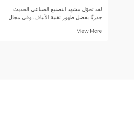
لقد تحوّل مشهد التصنيع الصناعي الحديث
جذريًّا بفضل ظهور تقنية الألياف. وفي مجال
معالجة المعادن، يُعَدّ جهاز قطع الليزر بالألياف
View More
القمة في الكفاءة والدقة والتنوّع. وعلى
عكس...