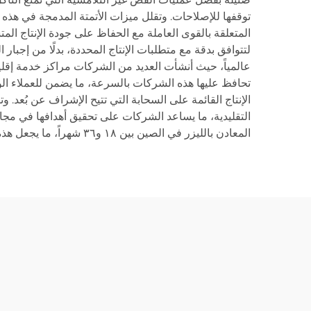
توقفها للإصلاحات. وتقلل ميزات الأتمتة المدمجة في هذه ال
المتعلقة بالقوى العاملة مع الحفاظ على جودة الإنتاج ال
لتتوافق بدقة مع متطلبات الإنتاج المحددة، بدلًا من إجبا
عالمياً، حيث أنشأت العديد من الشركات مراكز خدمة إقليمي
تحافظ عليها هذه الشركات بالسرعة، ما يضمن للعملاء ال
الإنتاج القائمة على السحابة التي تتيح الإشراف عن بُعد. 
التقليدية، ما يساعد الشركات على تحقيق أهدافها في مجال
المعادن بالليزر في الصين بين ١٨ و٣٦ شهراً، ما يجعل هذه الآلات جذَّابةً مالياً لكلٍّ من المصانع الراسخة والشركات الناشئة التي تدخل أسواق تصنيع المعادن.