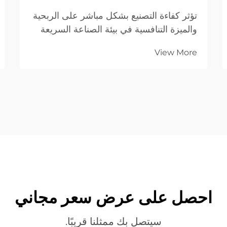
تؤثر كفاءة التصنيع بشكل مباشر على الربحية
والميزة التنافسية في بيئة الصناعة السريعة
الوتيرة اليوم. وغالبًا ما تواجه طرق قطع
View More
المعادن التقليدية صعوبات في تلبية متطلبات
الدقة، والحد من هدر المواد، وزيادة سرعة
الإنتاج...
احصل على عرض سعر مجاني
سيتصل بك ممثلنا قريبًا.