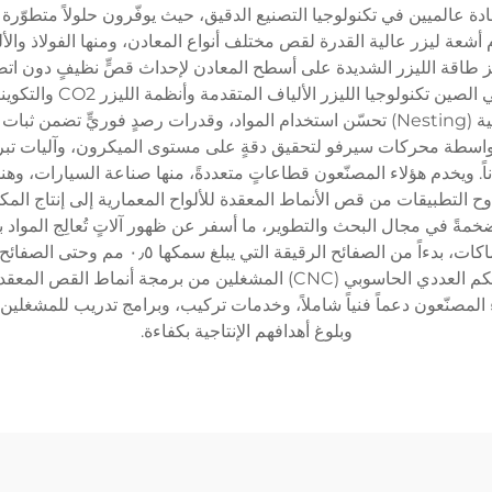
عالميين في تكنولوجيا التصنيع الدقيق، حيث يوفّرون حلولاً متطوّرة تحو
م أشعة ليزر عالية القدرة لقص مختلف أنواع المعادن، ومنها الفولاذ وال
يز طاقة الليزر الشديدة على أسطح المعادن لإحداث قصٍّ نظيفٍ دون اتصالٍ
بشكلٍ كبير. ويدمج مصنعو 
آلاتهم بأنظمة تحميل وإفراغ آلية، وبرمجيات ترتيب ذكية (Nesting) تحسّن استخدام المواد، و
ر بواسطة محركات سيرفو لتحقيق دقةٍ على مستوى الميكرون، وآليات تبر
ً. ويخدم هؤلاء المصنّعون قطاعاتٍ متعددةً، منها صناعة السيارات، وهن
مةً في مجال البحث والتطوير، ما أسفر عن ظهور آلاتٍ تُعالِج المواد ب
الشركات بمختلف أحجامها. وتمكّن عملية دمج أنظمة التحكم العددي الحاسوبي
 المصنّعون دعماً فنياً شاملاً، وخدمات تركيب، وبرامج تدريب للمشغلين
وبلوغ أهدافهم الإنتاجية بكفاءة.