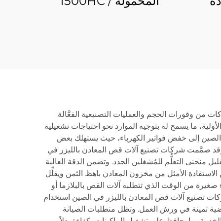
دة
المحمولة 1500HC /
كيك
2000HC
كات من وفورات الحجم والعمليات التصنيعية الفعَّالة
الأولية، ما يسمح له بتوجيه الموارد نحو احتياجات تشغيلية
 الصين إلى خفض فواتير الكهرباء، حيث يستهلك بعض
لية طويلة الأجل. وقد صمَّمت شركات تصنيع آلات قص المعادن بالليزر في
منحنى التعلُّم للمُشغلين الجدد. وتضمن الدقة العالية
لباهظ في المواد عبر تنفيذ عمليات القص ضمن تحملات دقيقة تصل إلى ٠٫٠٥ مم، مما يضمن الاستفادة الأمثل من مخزون المعادن باهظ الثمن ويقلِّل
اء صغيرة من الوقت الذي تتطلبه آلات القص بالبلازما أو
شركات تصنيع آلات قص المعادن بالليزر في الصين استخدام
رضية ثمينة في ورش العمل. وتظل متطلبات الصيانة
لخدمة، ما يحافظ على تشغيل الماكينات بكفاءة بدلاً من