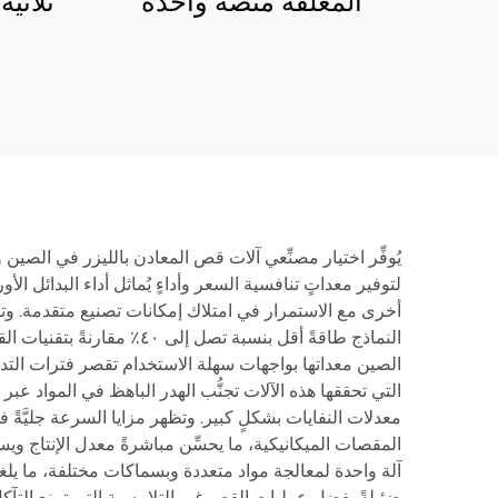
المغلقة منصة واحدة
ثلاثية
3015LS
يُوفِّر اختيار مصنِّعي آلات قص المعادن بالليزر في الصي
لتوفير معداتٍ تنافسية السعر وأداءٍ يُماثل أداء البدائل ا
أخرى مع الاستمرار في امتلاك إمكانات تصنيع متقدمة. و
النماذج طاقةً أقل بنسبة 
الصين معداتها بواجهات سهلة الاستخدام تقصر فترات التدر
معدلات النفايات بشكلٍ كبير. وتظهر مزايا السرعة جليَّةً 
المقصات الميكانيكية، ما يحسِّن مباشرةً معدل الإنتاج وي
آلة واحدة لمعالجة مواد متعددة وبسماكات مختلفة، ما ي
ضئيلةً بفضل عمليات القص غير التلامسية التي تمنع التآك