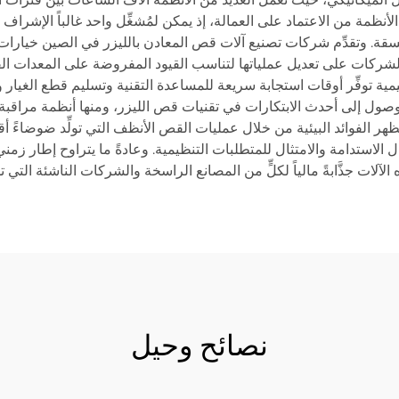
أنظمة من الاعتماد على العمالة، إذ يمكن لمُشغِّل واحد غالباً الإشراف
متسقة. وتقدِّم شركات تصنيع آلات قص المعادن بالليزر في الصين خيار
ر الشركات على تعديل عملياتها لتناسب القيود المفروضة على المعدات ال
ة توفِّر أوقات استجابة سريعة للمساعدة التقنية وتسليم قطع الغيار وت
وصول إلى أحدث الابتكارات في تقنيات قص الليزر، ومنها أنظمة مراقبة
وتظهر الفوائد البيئية من خلال عمليات القص الأنظف التي تولِّد ضوضاءً أ
 الاستدامة والامتثال للمتطلبات التنظيمية. وعادةً ما يتراوح إطار ز
نصائح وحيل