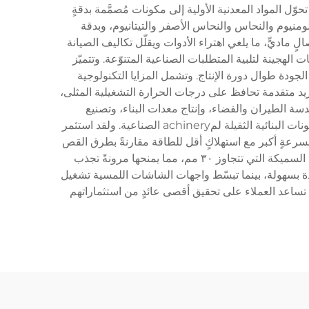
ّل المواد المعدنية الأولية إلى مكونات مُصمَّمة بدقةٍ
ألومنيوم والنحاس والنحاس الأصفر والتيتانيوم، وبدقة
 ماديٍّ، ما يلغي اهتراء الأدوات ويقلّل تكاليف الصيانة
آلات قص المعادن بالليزر في الصين تكنولوجيا الليزر الألياف المتقدمة وأنظمة الليزر CO2 والتكوينات الهجينة لتلبية المتطلبات الصناعية المتنوّعة. وتتميّز
قدرات رصدٍ فوريٍّ تضمن ثبات الجودة طوال دورة الإنتاج. وتشمل المزايا التكنولوجية
يد متقدمة تحافظ على درجات الحرارة التشغيلية المثلى،
دسة الطيران والفضاء، وإنتاج معدات البناء، وتصنيع
الإلكترونيات، وصناعات الأعمال المعدنية الزخرفية. وتتراوح التطبيقات من قص الأنماط المعقدة للألواح المعمارية إلى إنتاج المكونات البنائية الثقيلة لمachinery الصناعية. ولقد استثمر
سرعةٍ أكبر مع استهلاكٍ أقل للطاقة مقارنةً بطرق القص
التقليدية. كما تتعامل معدّاتهم مع نطاقٍ واسعٍ من السماكات، بدءاً من الصفائح الرقيقة التي يبلغ سمكها ٠٫٥ مم وحتى الصفائح السميكة التي تتجاوز ٣٠ مم، مما يمنحها مرونةً تجذب
 (CNC) المشغلين من برمجة أنماط القص المعقدة بسهولة، بينما تبسّط واجهات الشاشات اللمسية تشغيل
 تساعد العملاء على تحقيق أقصى عائدٍ من استثماراتهم