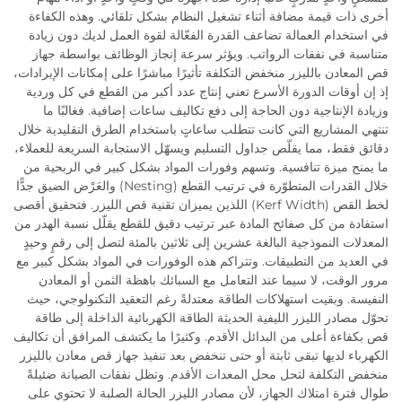
أخرى ذات قيمة مضافة أثناء تشغيل النظام بشكل تلقائي. وهذه الكفاءة
في استخدام العمالة تضاعف القدرة الفعّالة لقوة العمل لديك دون زيادة
متناسبة في نفقات الرواتب. ويؤثر سرعة إنجاز الوظائف بواسطة جهاز
قص المعادن بالليزر منخفض التكلفة تأثيرًا مباشرًا على إمكانات الإيرادات،
إذ إن أوقات الدورة الأسرع تعني إنتاج عدد أكبر من القطع في كل وردية
وزيادة الإنتاجية دون الحاجة إلى دفع تكاليف ساعات إضافية. فغالبًا ما
تنتهي المشاريع التي كانت تتطلب ساعاتٍ باستخدام الطرق التقليدية خلال
دقائق فقط، مما يقلّص جداول التسليم ويسهّل الاستجابة السريعة للعملاء،
ما يمنح ميزة تنافسية. وتسهم وفورات المواد بشكل كبير في الربحية من
خلال القدرات المتطوّرة في ترتيب القطع (Nesting) والعَرْض الضيق جدًّا
لخط القص (Kerf Width) اللذين يميزان تقنية قص الليزر. فتحقيق أقصى
استفادة من كل صفائح المادة عبر ترتيب دقيق للقطع يقلّل نسبة الهدر من
المعدلات النموذجية البالغة عشرين إلى ثلاثين بالمئة لتصل إلى رقمٍ وحيدٍ
في العديد من التطبيقات. وتتراكم هذه الوفورات في المواد بشكل كبير مع
مرور الوقت، لا سيما عند التعامل مع السبائك باهظة الثمن أو المعادن
النفيسة. وبقيت استهلاكات الطاقة معتدلةً رغم التعقيد التكنولوجي، حيث
تحوّل مصادر الليزر الليفية الحديثة الطاقة الكهربائية الداخلة إلى طاقة
قص بكفاءة أعلى من البدائل الأقدم. وكثيرًا ما يكتشف المرافق أن تكاليف
الكهرباء لديها تبقى ثابتة أو حتى تنخفض بعد تنفيذ جهاز قص معادن بالليزر
منخفض التكلفة لتحل محل المعدات الأقدم. وتظل نفقات الصيانة ضئيلةً
طوال فترة امتلاك الجهاز، لأن مصادر الليزر الحالة الصلبة لا تحتوي على