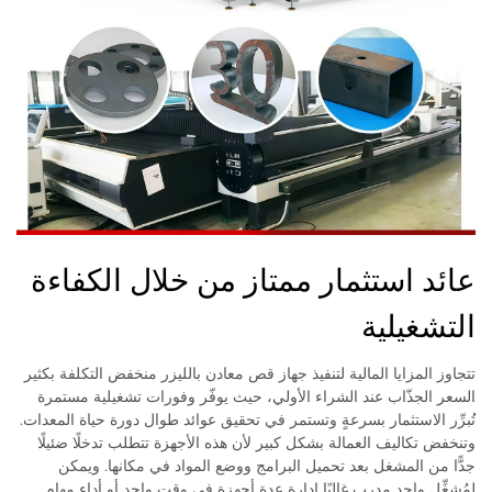
عائد استثمار ممتاز من خلال الكفاءة
التشغيلية
تتجاوز المزايا المالية لتنفيذ جهاز قص معادن بالليزر منخفض التكلفة بكثير
السعر الجذّاب عند الشراء الأولي، حيث يوفّر وفورات تشغيلية مستمرة
تُبرِّر الاستثمار بسرعةٍ وتستمر في تحقيق عوائد طوال دورة حياة المعدات.
وتنخفض تكاليف العمالة بشكل كبير لأن هذه الأجهزة تتطلب تدخلًا ضئيلًا
جدًّا من المشغل بعد تحميل البرامج ووضع المواد في مكانها. ويمكن
لمُشغِّلٍ واحدٍ مدربٍ غالبًا إدارة عدة أجهزة في وقتٍ واحدٍ أو أداء مهام