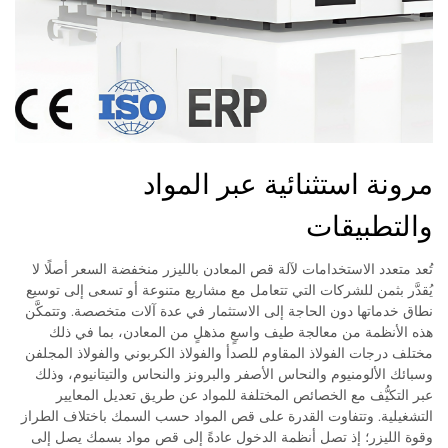
مرونة استثنائية عبر المواد
والتطبيقات
تُعد متعدد الاستخدامات لآلة قص المعادن بالليزر منخفضة السعر أصلًا لا
يُقدَّر بثمن للشركات التي تتعامل مع مشاريع متنوعة أو تسعى إلى توسيع
نطاق خدماتها دون الحاجة إلى الاستثمار في عدة آلات متخصصة. وتتمكَّن
هذه الأنظمة من معالجة طيف واسعٍ مذهلٍ من المعادن، بما في ذلك
مختلف درجات الفولاذ المقاوم للصدأ والفولاذ الكربوني والفولاذ المجلفن
وسبائك الألومنيوم والنحاس الأصفر والبرونز والنحاس والتيتانيوم، وذلك
عبر التكيُّف مع الخصائص المختلفة للمواد عن طريق تعديل المعايير
التشغيلية. وتتفاوت القدرة على قص المواد حسب السمك باختلاف الطراز
وقوة الليزر؛ إذ تصل أنظمة الدخول عادةً إلى قص مواد بسمك يصل إلى