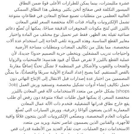
عشرة ملليمترات، بينما يمكن للطرازات الأعلى قوةً ضمن النطاق
الميسور التكلفة قص صفائح أثخن بكثير. ويغطي هذا النطاق السمكي
الغالبية العظمى من متطلبات تصنيع صفائح المعادن في قطاعاتٍ متنوعة
تشمل الإلكترونيات والبناء. فذات الآلة منخفضة السعر لقص المعادن
بالليزر التي تُنتج مكونات المجوهرات الدقيقة صباحًا، يمكنها أن تُصنِّع دعائم
صناعية ثقيلة بعد الظهر، فقط عبر تحميل نوع مختلف من المادة واختيار
معايير القطع المناسبة. وهذه المرونة تلغي الحاجة إلى استخدام عدة آلات
متخصصة، مما يقلل من تكاليف المعدات ومتطلبات مساحة الأرضية
واحتياجات تدريب المشغلين. ويتخطى حرية التصميم حدودًا جديدةً، لأن
عملية القطع بالليزر لا تفرض عمليًّا أي قيود هندسية؛ فالمنحنيات والزوايا
والفتحات والثقوب والأشكال غير المنتظمة لا تشكِّل تحديًّا إضافيًّا مقارنةً
بالقص المستقيم. كما يصبح إعداد النماذج الأولية سريعًا واقتصاديًّا، ما يمكِّن
المصممين من اختبار عدة إصدارات قبل الانتقال إلى الإنتاج النهائي دون
تحمل تكاليف إنشاء أدوات تشكيل مخصصة. وتستفيد ورش العمل (Job
shops) بشكل خاص من متعدد الاستخدامات لآلة قص المعادن بالليزر
منخفضة السعر، إذ يمكنها قبول طلبات عملاء متنوعة دون رفض أي طلب
يقع خارج نطاق قدراتها التشغيلية. فتخدم ذات الآلة عمال المعادن
المعمارية الذين يصنعون ألواحًا زخرفية، وورش السيارات التي تُصنِّع
مكونات العادم المخصصة، ومصنِّعي الإلكترونيات الذين ينتجون غلافًا واقية
للأجهزة، والفنانين الذين يصممون عناصر نحتية. ويزيد من متعدد
الاستخدامات دمج العمليات، حيث تقدِّم العديد من الأنظمة قدرات قص