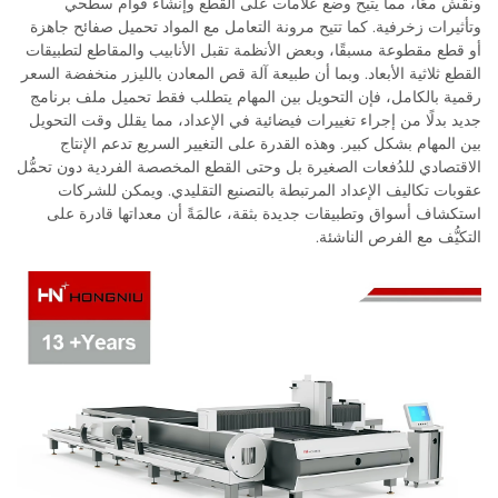
ونقش معًا، مما يتيح وضع علامات على القطع وإنشاء قوام سطحي
وتأثيرات زخرفية. كما تتيح مرونة التعامل مع المواد تحميل صفائح جاهزة
أو قطع مقطوعة مسبقًا، وبعض الأنظمة تقبل الأنابيب والمقاطع لتطبيقات
القطع ثلاثية الأبعاد. وبما أن طبيعة آلة قص المعادن بالليزر منخفضة السعر
رقمية بالكامل، فإن التحويل بين المهام يتطلب فقط تحميل ملف برنامج
جديد بدلًا من إجراء تغييرات فيضائية في الإعداد، مما يقلل وقت التحويل
بين المهام بشكل كبير. وهذه القدرة على التغيير السريع تدعم الإنتاج
الاقتصادي للدُفعات الصغيرة بل وحتى القطع المخصصة الفردية دون تحمُّل
عقوبات تكاليف الإعداد المرتبطة بالتصنيع التقليدي. ويمكن للشركات
استكشاف أسواق وتطبيقات جديدة بثقة، عالمَةً أن معداتها قادرة على
التكيُّف مع الفرص الناشئة.