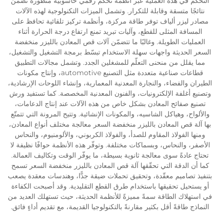
التحكم في هذه العملية عبر أنظمة تحكم رقمي حاسوبية متطورة تضمن
نتائجًا متسقة وقابلة للتكرار. وتشمل الميزات التكنولوجية لهذه الآلات
مصادر ليزر ألياف توفر طاقة مركزة، وأنظمة تركيز تلقائية تحافظ على
المسافة المثلى للقطع، وآليات تبريد تمنع ارتفاع درجة الحرارة أثناء
العمليات الطويلة. وغالبًا ما تتضمّن آلات قص المعادن بالليزر منخفضة
السعر الحديثة واجهات سهلة الاستخدام تبسّط برمجة التشغيل والتشغيل،
مما يقلل من منحنى التعلّم للمشغلين الجدد. وتشمل مجالات التطبيق
قطاعات صناعية متعددة مثل التصنيع automotive، وإنتاج مكونات
الطيران والفضاء، والنجارة المعدنية المعمارية، وإنشاء اللوحات الإرشادية،
وتصنيع أغلفة الإلكترونيات، والفنون المعدنية المخصصة. كما تستفيد ورش
تصنيع صفائح المعادن بشكل خاص من هذه الآلات عند إنتاج الدعامات،
والألواح، وهياكل الشاسيه، والمكونات الإنشائية. وتتيح المرونة التي تتمتّع
بها آلة قص المعادن بالليزر منخفضة السعر معالجة مختلف أنواع المعادن،
ومنها الفولاذ المقاوم للصدأ، والفولاذ الكربوني، والألومنيوم، والنحاس
الأصفر، والنحاس، وبسماكات مختلفة. وتوفّر هذه الأنظمة حوافًا نظيفة لا
تحتاج عادةً سوى معالجة ثانوية بسيطة، ما يوفّر الوقت وتكاليف العمالة.
كما أن الدقة التي تحقّقها آلة قص المعادن بالليزر منخفضة السعر تسمح
بتنفيذ تصاميم معقّدة، وتحقيق تحملات ضيقة جدًّا، وهندسات معقدة يصعب
أو يستحيل تحقيقها باستخدام طرق القطع التقليدية. وقد أصبحت الكفاءة
في استهلاك الطاقة سمةً مميزةً للأنظمة الحديثة، حيث تستهلك العديد من
النماذج طاقةً أقل بكثير مقارنةً بالتكنولوجيا القديمة، مع تقديم أداءٍ فائق.