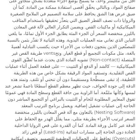
أقل من ملليمتر واحد، ما يسمح بوضع أجزاء متعددة بشكلٍ متجاورٍ على
صفائح المواد، وبالتالي يحقِّق أقصى استفادة ممكنة من المادة. كما أن
ضيق عرض هذا الشق يحافظ على سلامة التصميم في الملامح الصغيرة
والزوايا ذات نصف القطر الضيق التي يتعذَّر تحقيقها باستخدام المثاقب
الميكانيكية أو ماكينات القص. ويضمن التكرار العالي لآلة قص المعادن
بالليزر منخفضة السعر أن الجزء المئة يطابق الجزء الأول تمامًا، ما يلغي
التباين الذي تعاني منه العمليات اليدوية. وهذه الثباتية لا تقدَّر بثمن بالنسبة
للمصنِّعين الذين ينتجون دفعات من الأجزاء حيث يكتسب التبادلية أهميةً
بالغة، مثل مكونات التجميع أو قطع الغيار. وتحvents طريقة القص غير
المتصلة (Non-contact) تشويه المادة الذي يحدث عندما تُطبَّق القوى
الميكانيكية — كالشد أو الدفع أو التثبيت — على قطعة العمل أثناء عمليات
القص التقليدية. وتستفيد المواد الرقيقة بشكل خاص من هذه الطريقة
اللطيفة، إذ تبقى مسطَّحةً ومستقيمةً دون أن تنحني أو تلتف. وتمتد هذه
الدقة إلى جودة الحواف، حيث تظهر معظم القطع أسطحًا ناعمةً تشعر عند
لمسها وكأنها ملمَّعة. أما الزاوية بين حافة القطع وسطح المادة فهي عمومًا
تفوق المعايير المطلوبة للحام أو التثبيت بالبراغي أو التجميع المباشر دون
الحاجة إلى عمليات تشغيل إضافية. ويعمل برنامج الترتيب المعقد
(Nesting Software) بالتعاون مع آلة قص المعادن بالليزر منخفضة
السعر لترتيب الأجزاء بطريقة مثلى، مما يقلِّل الهدر مع الحفاظ على
الدقة عبر كامل ورقة المادة. كما أن القدرة على قص الزوايا الداخلية
الحادة دون الحاجة إلى مسارات ابتدائية (Lead-ins) أو قص زائد
(Overcuts) تحافظ على الجماليات الوظيفية للتصميم. وتضيف إمكانية