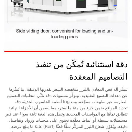
دقة استثنائية تُمكّن من تنفيذ
التصاميم المعقدة
تتميَّز آلة قص المعادن بالليزر منخفضة السعر بقدرتها الدقيقة، ما يُميِّزها
عن معدات التصنيع التقليدية، وتوفِّر مستويات دقة تلبِّي متطلبات التصميم
الصارمة عبر تطبيقات متنوِّعة. وت log أنظمة الحاسوب الحديثة دقة
تحديد المواقع ضمن جزء من مئة ملليمتر، مما يضمن أن الأجزاء النهائية
تتطابق تمامًا مع المواصفات المحددة. وتظل هذه الدقة ثابتة سواءً عند قص
مستطيلات بسيطة أو أنماط معقَّدة تحتوي على منحنيات وزوايا وتفاصيل
دقيقة. ويُكوِّن شعاع الليزر المركَّز شقًّا قصًّا (Kerf) عادةً ما يبلغ عرضه