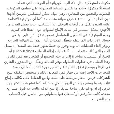
مكونات استهلاكية مثل الأقطاب الكهربائية أو الفوهات التي تتطلب
استبدالًا متكررًا. وعادةً ما تقتصر الصيانة المجدولة على تنظيف المكونات
البصرية والتحقق من المعايرة، وهي مهام يمكن لمشغّلين مدربين أداؤها
دون الحاجة إلى استدعاء فرق صيانة متخصصة. كما أن موثوقية الأنظمة
عالية الجودة تقلّل من أوقات التوقف عن التشغيل، حيث تعمل العديد من
الأجهزة بشكلٍ مستمرٍ في بيئات الإنتاج لسنواتٍ دون انقطاعات كبيرة.
وهذه الموثوقية في التشغيل المتواصل تضمن تدفق إنتاجٍ ثابتٍ وتلغي
خسائر الإيرادات المرتبطة بتعطّل المعدات أثناء المواعيد النهائية الحرجة.
وتوفر إلغاء العمليات الثانوية وفوراتٍ خفيةً تظهر فقط بعد التنفيذ؛ إذ تنتقل
القطع التي كانت تتطلب سابقًا عمليات إزالة الحواف (Deburring) أو
الجلخ أو التشطيب مباشرةً إلى مرحلة التجميع أو الشحن بعد قص الليزر.
وهذا التقليل في خطوات المناولة يوفّر العمالة ويقلّل من المخزون الجاري
في الإنتاج ويسرع تدفق النقدية عبر تقصير دورة الإنتاج. كما أن جودة
المخرجات الاحترافية من جهاز قص المعادن بالليزر منخفض التكلفة تتيح
للشركات فرض أسعار مرتفعة على منتجاتها مع الحفاظ على تكاليف إنتاج
تنافسية، ما يوسّع هوامش الربح بشكلٍ مستدام. كما تفتح هذه التكنولوجيا
فرص إيراداتٍ لم تكن متاحةً سابقًا، إذ تتيح الدقة والسرعة قبول مشاريع
معقدة كانت ستُرفض أو تُستعان فيها بمقاولين من الباطن قبل اكتساب
هذه القدرات.