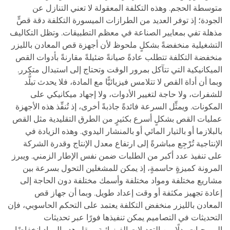
متوسطة الحجم. وهذه التكلفة المعقولة لا تعني التنازل عن
الجودة؛ إذ توفر العديد من الطرازات الميسورة التكلفة دقة قصٍّ
مذهلة تفي بمعايير الصناعة في معظم التطبيقات. وتظل التكاليف
التشغيلية منخفضةً بشكلٍ ملحوظ لأن أجهزة قص المعادن بالليزر
منخفضة التكلفة تتطلب عادةً صيانةً ضئيلةً مقارنةً بأدوات القص
الميكانيكية التي تتآكل بمرور الوقت وتحتاج إلى استبدال متكرر.
وبما أن أداة القص لا تتلامس فيزيائيًّا مع المادة، فلا يحدث تبلُّد
للشفرات، ولا حاجة لتغيير الأدوات، ولا إجهاد ميكانيكي على
المكونات. ويمثِّل السرعة فائدةً جاذبةً أخرى، إذ تُنفِّذ هذه الأجهزة
عمليات القص بشكلٍ أسرع بكثيرٍ من الطرق التقليدية مثل القص
بالبلازما أو بالتيار المائي أو بالمنشار اليدوي. وهذه الزيادة في
الإنتاجية تُرْجِع مباشرةً إلى ارتفاع معدل الإنتاج وقدرة الشركة
على تنفيذ عدد أكبر من الطلبات ضمن نفس الإطار الزمني. ويبرز
المرونة كميزةٍ حاسمةٍ، إذ يمكن للمشغلين التحول بسرعة بين
مشاريع مختلفة ومواد مختلفة وأسمك مختلفة دون الحاجة إلى
إعادة تجهيز مكثفة أو وقت إعداد طويل. وبما أن جهاز قص
المعادن بالليزر منخفض التكلفة يعتمد على التحكم الحاسوبي، فإن
التحديثات في التصاميم يمكن تنفيذها فورًا عبر تحديثات
البرمجيات بدلًا من التعديلات الفيزيائية. ويقل هدر المواد انخفاضًا