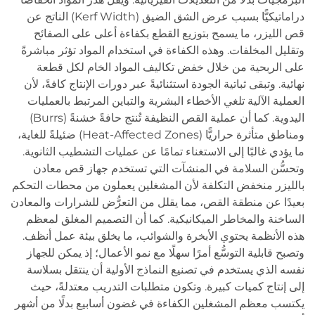
دراماتيكيًّا بسبب عرض الشق الضيق (Kerf Width) الناتج عن
قص الليزر، ما يسمح بتوزيع القطع بكفاءة أعلى على الصفائح
وتقليل المخلفات. وهذه الكفاءة في استخدام المواد تؤثر مباشرةً
على الربحية من خلال خفض تكاليف المواد الخام لكل قطعة
نهائية. وتبقى ثباتية الجودة استثنائيةً عبر دورات الإنتاج كافةً، لأن
العملية الآلية تلغي الأخطاء البشرية والتباين المرتبط بالعمليات
اليدوية. كما أن عملية القص النظيفة تُنتج حافةً خشنةً (Burrs)
ومناطق متأثرة حراريًّا (Heat-Affected Zones) ضئيلةً للغاية،
ما يؤدي غالبًا إلى الاستغناء تمامًا عن عمليات التشطيب الثانوية.
وتحسُّن السلامة في المنشآت التي تستخدم جهاز قص معادن
بالليزر منخفض التكلفة لأن المشغلين يعملون من محطات التحكم
بعيدًا عن منطقة القص، مما يقلل من التعرُّض للشرارات والمعادن
الساخنة والمخاطر الميكانيكية. كما أن التصميم المغلق لمعظم
هذه الأنظمة يحتوي الأبخرة والشوائب، ما يخلق بيئة عمل أنظف.
وتصبح قابلية التوسُّع أمرًا سهلًا مع نمو الأعمال؛ إذ يمكن للجهاز
نفسه الذي يستخدم في تصنيع النماذج الأولية أن ينتقل بسلاسة
إلى إنتاج كميات كبيرة. وتكون متطلبات التدريب معتدلةً، حيث
يكتسب معظم المشغلين الكفاءة في غضون أسابيع بدلًا من أشهر