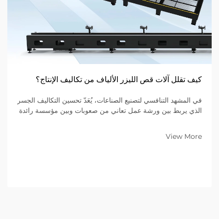
كيف تقلل آلات قص الليزر الألياف من تكاليف الإنتاج؟
في المشهد التنافسي لتصنيع الصناعات، يُعَدّ تحسين التكاليف الجسر
الذي يربط بين ورشة عمل تعاني من صعوبات وبين مؤسسة رائدة
في السوق. وللشركات التي تتخصص في تصنيع المعادن ضمن
نموذج الأعمال بين الشركات (B2B)، فإن المعدات الموجودة على
View More
أرضية المصنع تُحدِّد...