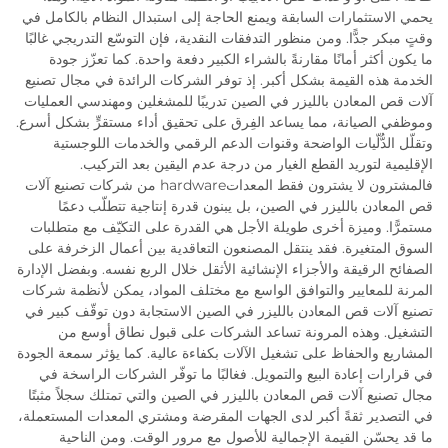
يحمي الاستثمارات السابقة ويمنع الحاجة إلى استبدال النظام بالكامل في
وقتٍ مبكر جدًّا. ومن منظور التدفقات النقدية، فإن التوسّع التدريجي غالبًا
ما يكون أكثر أمانًا مقارنةً بالشراء الكبير دفعة واحدة. كما تعزّز جودة
الخدمة هذه القيمة بشكل أكبر. إذ توفر الشركات الرائدة في مجال تصنيع
آلات قص المعادن بالليزر في الصين تدريبًا للمشغلين ومهندسي العمليات
وموظفي الصيانة، مما يساعد الفِرق على تحقيق أداء مستقرٍّ بشكل أسرع.
وتقلّل الدُّلّيات الواضحة وقنوات الدعم الرقمي والخدمات اللوجستية
الإقليمية لتوريد القطع الغيار من درجة عدم اليقين بعد التركيب.
فالمشترون لا يشترون فقط المعداتhardware من شركات تصنيع آلات
قص المعادن بالليزر في الصين، بل يبنون قدرة إنتاجية تتطلّب دعمًا
مستمرًّا. وميزة أخرى طويلة الأجل هي القدرة على التكيّف مع متطلبات
السوق المتغيرة. فقد ينتقل المصنعون التعاقدية بين أعمال الزخرفة على
الصفائح الرقيقة والأجزاء الإنشائية الأثقل خلال الربع نفسه. وبفضل الإدارة
المرنة للمعايير والتوافق الواسع مع مختلف المواد، يمكن لأنظمة شركات
تصنيع آلات قص المعادن بالليزر في الصين الاستجابة دون توقّف كبير في
التشغيل. وهذه المرونة تساعد الشركات على قبول نطاق أوسع من
المشاريع والحفاظ على تشغيل الآلات بكفاءة عالية. كما يؤثر سمعة الجودة
في قرارات إعادة البيع والتمويل. فغالبًا ما توفّر الشركات الراسخة في
مجال تصنيع آلات قص المعادن بالليزر في الصين والتي تمتلك سجلاً مثبتًا
في التصدير ثقةً أكبر لدى الجهات المقرضة ومشتري المعدات المستعملة،
ما قد يحسّن القيمة الإجمالية للأصول مع مرور الوقت. ومن الناحية