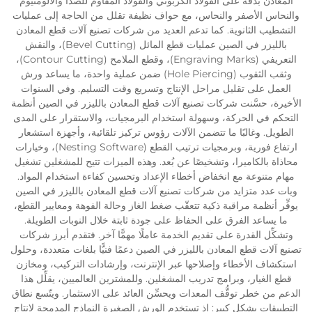
المعادن بدقة على الفولاذ الكربوني والفولاذ المقاوم للصدأ والألومنيوم
والنحاس الأصفر والنحاس، مع حواف نظيفة تقلل من الحاجة إلى عمليات
التشطيب الثانوية. كما تدعم العديد من شركات تصنيع آلات قطع المعادن
بالليزر في الصين عمليات قطع المائل (Bevel Cutting)، والنقش
التعريفي (Engraving Marks)، وقطع الملامح (Contour Cutting)،
وثقب الثقوب (Hole Piercing) ضمن عملية واحدة، ما يساعد ورش
العمل على تقليل مراحل الإنتاج وتسريع وقت التسليم. وفي السنوات
الأخيرة، حسَّنت شركات تصنيع آلات قطع المعادن بالليزر في الصين أنظمة
التحكم في الحركة، وسهولة استخدام البرمجيات، والاستقرار على المدى
الطويل. وغالبًا ما تتضمن الآلات رؤوس تركيز تلقائية، وأجهزة استشعار
ارتفاع فورية، وبرمجيات ترتيب القطع (Nesting Software)، وخيارات
محاذاة بالكاميرا، وتشخيصًا عن بُعد. وهذه الميزات تتيح للمشغلين تشغيل
مهام متنوعة مع انخفاض أخطاء الإعداد وتحسين كفاءة استخدام المواد.
وبات عدد متزايد من شركات تصنيع آلات قطع المعادن بالليزر في الصين
يوفِّر أنظمة مراقبة ذكية تتعقّب ضغط الغاز وحالة الفوهة ومعايير القطع،
ما يساعد الفرق على الحفاظ على جودة ثابتة خلال النوبات الطويلة.
وتشكِّل القدرة على تقديم الخدمة عاملًا مهمًّا آخر. فتقدم أبرز شركات
تصنيع آلات قطع المعادن بالليزر في الصين دعمًا فنيًّا بلغات متعددة، وحلول
استكشاف الأخطاء وإصلاحها عبر الإنترنت، وإرشادات التركيب، ومخازن
قطع الغيار، وبرامج تدريب المشغلين. وللمشترين العالميين، يقلِّل هذا
الدعم من خطر توقُّف المعدات ويحسِّن العائد على الاستثمار. ويتّسع نطاق
التطبيقات بشكل كبير: إذ تستخدم الورش الصغيرة النماذج المدمجة لإنتاج