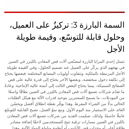
السمة البارزة 3: تركيزٌ على العميل،
وحلول قابلة للتوسّع، وقيمة طويلة
الأجل
تتمثل إحدى المزايا البارزة لمصنّعي آلات قص المعادن بالليزر في الصين
في نهجهم الذي يركّز على العميل عند تصميم الحلول، وفي القيمة طويلة
الأجل المرتبطة بالملكية. وتتفاوت أولويات المصانع المختلفة: فبعضها يحتاج
إلى تكلفة دخول منخفضة، وبعضها الآخر يحتاج إلى قدرة عالية على قص
الصفائح السميكة، بينما يحتاج البعض الثالث إلى أتمتة عالية الإنتاجية. وعادةً
ما تقدّم شركات تصنيع آلات قص المعادن بالليزر في الصين نطاقًا واسعًا
من الموديلات، ما يسمح للمشترين بتوحيد قدرات الآلة مع هيكل الطلبات
الحالي بدلًا من الشراء المفرط. وهذا يوفّر نقطة انطلاق أفضل ويحسّن
العائد على الاستثمار منذ اليوم الأول. ومع نموّ العمل، تصبح القابلية للتوسّع
عاملًا حاسمًا. ولذلك، صمّمت العديد من شركات تصنيع آلات قص المعادن
بالليزر في الصين مسارات ترقية تتيح للمستخدمين لاحقًا إضافة مصادر
طاقة أعلى أو وحدات قص الأنابيب أو أنظمة مناولة المواد الآلية. وهذا