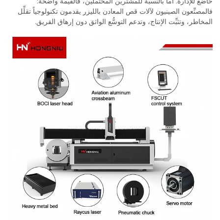
خاضع للإدارة. أما بالنسبة للمشترين المحتملين، فالقيمة واضحة:
فالمصنِّعون الصينيون لآلات قص المعادن بالليزر يقدمون تكنولوجياً تقلِّل
المخاطر، وتثبِّت الإنتاج، وتدعم التوسُّع الواثق دون إرهاق الفريق.