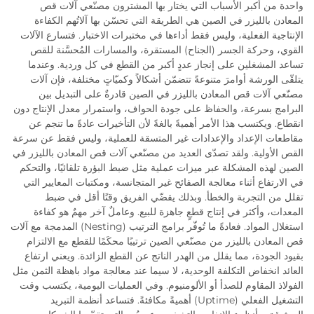
واحدة من أكبر الأسباب التي يختار بها المشترون مصنّعي آلات قص
المعادن بالليزر في الصين هي الطريقة التي تحسّن بها آلاتُهم الكفاءة
الإنتاجية الفعلية، وليس فقط أداءها في مختبرات الاختبار. فتسارع الآلات
القوي، وحركة الجسر (الجناح) المستقرة، والمسارات المُحسَّنة للقص
تساعد المشغلين على إنجاز عددٍ أكبر من القطع في كل وردية. وعندما
يتلقّى الورشة أوامرَ متنوعةً تتضمّن أشكالاً وكميّاتٍ مختلفة، فإن آلات
مصنّعي آلات قص المعادن بالليزر في الصين قادرةٌ على التبديل بين
البرامج بسرعة، والحفاظ على جودة الحواف، واستمرار معدل الإنتاج دون
انقطاع. ويكتسب هذا الأمر أهميةً بالغةً لأن التأخيرات عادةً ما تنجم عن
مقاطعات الإعداد والإعدادات غير المتسقة للعملية، وليس فقط عن سرعة
القص الأولية. ولقد تصدّى العديد من مصنّعي آلات قص المعادن بالليزر في
الصين لهذه المشكلة عبر ميزات عملية مثل ضبط البؤرة تلقائيًا، والتحكم
في الارتفاع أثناء معالجة الصفائح غير المتجانسة، ومكتبات المعايير التي
تقلل من التجربة والخطأ. وبذلك يقضّي الفريق وقتًا أقل في ضبط
المعدات، وأكثر في إنتاج قطعٍ جاهزة للبيع. وعاملٌ آخر مهمٌ هو كفاءة
استغلال المواد. فعادةً ما تُوفّر برامج الترتيب (Nesting) المدمجة مع آلات
قص المعادن بالليزر من مصنّعي الصين ترتيبًا محكَمًا للقطع مع الالتزام
بقيود الجودة، مما يقلل من الهدر الناتج عن القطع الزائدة. ويعني ارتفاع
العائد انخفاض التكلفة الوحدية، لا سيما عند معالجة مواد باهظة الثمن مثل
الفولاذ المقاوم للصدأ أو الألومنيوم. وفي العمليات اليومية، يكتسب وقت
التشغيل الفعلي (Uptime) أهميةً مكافئةً. فتساعد أنظمة التبريد