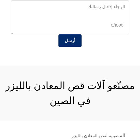
0/1000
أرسل
مصنّعو آلات قص المعادن بالليزر
في الصين
آلة صينية لقص المعادن بالليزر