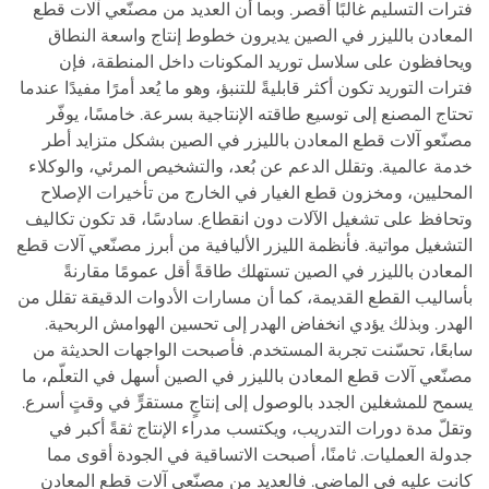
فترات التسليم غالبًا أقصر. وبما أن العديد من مصنّعي آلات قطع
المعادن بالليزر في الصين يديرون خطوط إنتاج واسعة النطاق
ويحافظون على سلاسل توريد المكونات داخل المنطقة، فإن
فترات التوريد تكون أكثر قابليةً للتنبؤ، وهو ما يُعد أمرًا مفيدًا عندما
تحتاج المصنع إلى توسيع طاقته الإنتاجية بسرعة. خامسًا، يوفّر
مصنّعو آلات قطع المعادن بالليزر في الصين بشكل متزايد أطر
خدمة عالمية. وتقلل الدعم عن بُعد، والتشخيص المرئي، والوكلاء
المحليين، ومخزون قطع الغيار في الخارج من تأخيرات الإصلاح
وتحافظ على تشغيل الآلات دون انقطاع. سادسًا، قد تكون تكاليف
التشغيل مواتية. فأنظمة الليزر الأليافية من أبرز مصنّعي آلات قطع
المعادن بالليزر في الصين تستهلك طاقةً أقل عمومًا مقارنةً
بأساليب القطع القديمة، كما أن مسارات الأدوات الدقيقة تقلل من
الهدر. وبذلك يؤدي انخفاض الهدر إلى تحسين الهوامش الربحية.
سابعًا، تحسّنت تجربة المستخدم. فأصبحت الواجهات الحديثة من
مصنّعي آلات قطع المعادن بالليزر في الصين أسهل في التعلّم، ما
يسمح للمشغلين الجدد بالوصول إلى إنتاجٍ مستقرٍّ في وقتٍ أسرع.
وتقلّ مدة دورات التدريب، ويكتسب مدراء الإنتاج ثقةً أكبر في
جدولة العمليات. ثامنًا، أصبحت الاتساقية في الجودة أقوى مما
كانت عليه في الماضي. فالعديد من مصنّعي آلات قطع المعادن