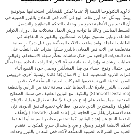
لا تُولِد التكنولوجيا القيمةَ إلّا عندما يُمكن للمُشغِّلين استخدامها بموثوقيةٍ
يوميًّا. ويتمثّل أحد أبرز نقاط البيع في آلات قص المعادن بالليزر الصينية في
أن العديد من الأنظمة تجمع بين وحدات التحكم المتطوّرة والتشغيل
البسيط المباشر. وغالبًا ما تواجه ورش العمل مشكلات مثل دوران الكوادر
العاملة، وتباين مستوى مهارات المشغِّلين، والتغييرات المفاجئة في
الطلبات العاجلة. ولقد ساعدت الآلات المصنَّعة من قِبل شركات صينية
متخصِّصة في آلات قص المعادن بالليزر بشكل متزايد على التغلُّب على
هذه التحديات الواقعية من خلال شاشات تحكُّم سهلة الاستخدام، وقوالب
عمليات إرشادية، وإنذارات تلقائية توضِّح الإجراء الواجب اتخاذه. وهذا يقلِّل
من احتمال وقوع أخطاء من قِبل المشغِّلين ويحمي جودة القطع أثناء
فترات الذروة التشغيلية. كما أن الاتساق يُعَدُّ فائدةً رئيسيةً أخرى. فرؤوس
القص الحديثة التي تستخدمها الشركات الصينية المصنِّعة لآلات قص
المعادن بالليزر قادرةٌ على الحفاظ على مسافة ثابتة بين الرأس والقطعة
(Standoff Distance) والتكيف مع التباين الطفيف في سمك الصفائح
المعدنية، مما يساعد على إنتاج حواف قصٍّ نظيفة طوال عمليات الإنتاج
الطويلة. وللمشترين الذين يخدمون قطاعاتٍ تخضع لتدقيق الجودة، فإن
هذه الاستقرار يقلِّل من الحاجة إلى إعادة العمل (Rework) ويُخفِّف
الضغط الناتج عن إعداد الوثائق. كما تنخفض مخاطر الصيانة أيضًا عندما
تُصمَّم الأنظمة لتوفير وصولٍ واضحٍ واستبدالٍ سريعٍ للمكونات. فتقدم
العديد من الشركات الصينية المصنِّعة لآلات قص المعادن بالليزر وحدات