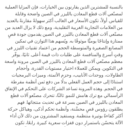
بالنسبة للمشترين الذين يقارنون بين الخيارات، فإن المزايا العملية
لمصنّعي آلات قطع المعادن بالليزر في الصين واضحة وقابلة
للقياس. أولاً، تكون الأسعار في الغالب أكثر سهولةً مقارنةً بالعديد
من العلامات التجارية الغربية التقليدية، ومع ذلك لا يزال العديد من
مصنّعي آلات قطع المعادن بالليزر في الصين يقدمون جودة قصٍ
ممتازة وإنتاجًا يوميًّا موثوقًا به. ويُسهم هذا التوازن في تمكين
المصانع الصغيرة والمتوسطة الحجم من اعتماد تقنيات الليزر في
وقتٍ أسرع والمنافسة على طلبات ذات قيمة أعلى. ثانيًا، يوفّر
معظم مصنّعي آلات قطع المعادن بالليزر في الصين مرونة واسعة
في التكوين. ويمكن للعملاء اختيار مستويات القدرة، وأحجام
الطاولات، ووحدات الأنابيب، وحزم الأتمتة، وميزات البرمجيات
استنادًا إلى حجم العمل الفعلي بدلًا من دفع ثمن أنظمة مفرطة
في الحجم. وهذه المرونة تساعد الشركات على التحكم في الإنفاق
الرأسمالي مع ترك هامش للنمو. ثالثًا، تتحرك مصنّعو آلات قطع
المعادن بالليزر في الصين بسرعة في تحديث منتجاتها. فهم
يطلقون رؤوس قصٍ محسَّنة، وأنظمة تحكم أذكى، وهياكل حركة
أكثر كفاءةً بوتيرة منتظمة. ويستفيد المشترون من ذلك لأن أداء
الآلة يتحسّن باستمرار دون قفزات سعرية كبيرة. رابعًا، تكون