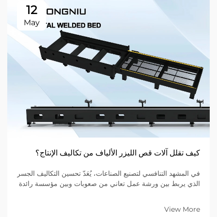
12
May
كيف تقلل آلات قص الليزر الألياف من تكاليف الإنتاج؟
في المشهد التنافسي لتصنيع الصناعات، يُعَدّ تحسين التكاليف الجسر
الذي يربط بين ورشة عمل تعاني من صعوبات وبين مؤسسة رائدة
في السوق. وللشركات التي تتخصص في تصنيع المعادن ضمن
نموذج الأعمال بين الشركات (B2B)، فإن المعدات الموجودة على
View More
أرضية المصنع تُحدِّد...