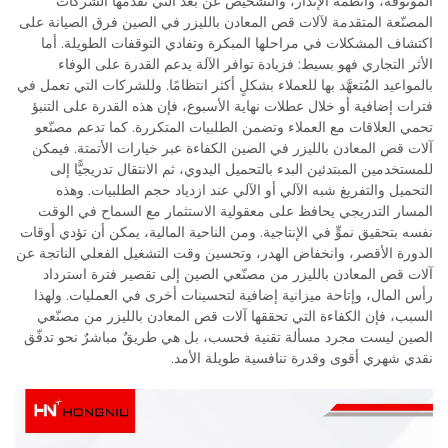
الموثوقة، وأنظمة الإنذار، والتشخيص عن بُعد التي تقدّمها الشركات
المصنّعة المتقدمة لآلات قص المعادن بالليزر في الصين فرق الصيانة على
اكتشاف المشكلات في مراحلها المبكرة وتفادي التوقفات الطويلة. أما
الأثر التجاري فهو بسيط: فزيادة توافر الآلة يدعم القدرة على الوفاء
بالمواعيد المُتعهَّد بها للعملاء بشكلٍ أكثر انتظامًا. وللشركات التي تعمل في
فترات إضافية أو خلال عطلات نهاية الأسبوع، فإن هذه القدرة على التنبؤ
تحمي العلاقات مع العملاء وتضمن الطلبيات المتكررة. كما تدعم مصنّعو
آلات قص المعادن بالليزر في الصين الكفاءة عبر خيارات الأتمتة. فيمكن
للمستخدمين المبتدئين البدء بالتحميل اليدوي، ثم الانتقال تدريجيًّا إلى
التحميل والتفريغ شبه الآلي أو الآلي عند ازدياد حجم الطلبيات. وهذه
المسار التدريجي يحافظ على معقولية الاستثمار مع السماح في الوقت
نفسه بتحقيق نموٍّ في الإنتاجية. ومن الناحية المالية، يمكن أن تؤدي أوقات
الدورة الأقصر، وانخفاض الهدر، وتحسين وقت التشغيل الفعلي الناتجة عن
آلات قص المعادن بالليزر من مصنّعي الصين إلى تقصير فترة استرداد
رأس المال، وإتاحة ميزانية إضافية لتحسينات أخرى في العمليات. ولهذا
السبب، فإن الكفاءة التي تحققها آلات قص المعادن بالليزر من مصنّعي
الصين ليست مجرد مسألة تقنية فحسب، بل هي طريقٌ مباشرٌ نحو تدفّق
نقدي شهري أقوى وقدرة تنافسية طويلة الأمد.