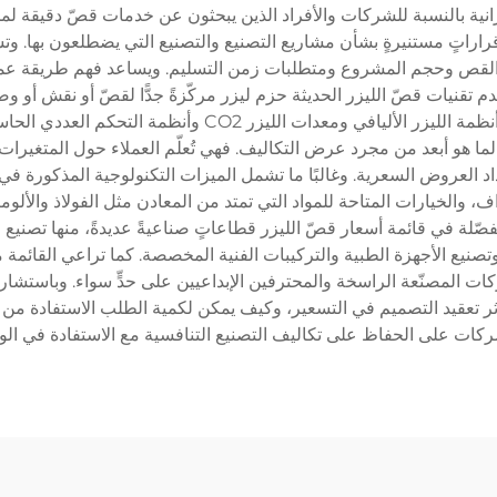
لميزانية بالنسبة للشركات والأفراد الذين يبحثون عن خدمات قصّ دقيقة لم
قراراتٍ مستنيرةٍ بشأن مشاريع التصنيع والتصنيع التي يضطلعون بها. و
لية القص وحجم المشروع ومتطلبات زمن التسليم. ويساعد فهم طريقة عمل 
تقنيات قصّ الليزر الحديثة حزم ليزر مركّزةً جدًّا لقصّ أو نقش أو وضع ع
زر لما هو أبعد من مجرد عرض التكاليف. فهي تُعلّم العملاء حول المتغ
داد العروض السعرية. وغالبًا ما تشمل الميزات التكنولوجية المذكورة ف
ف، والخيارات المتاحة للمواد التي تمتد من المعادن مثل الفولاذ والألوم
ة في قائمة أسعار قصّ الليزر قطاعاتٍ صناعيةً عديدةً، منها تصنيع ال
وتصنيع الأجهزة الطبية والتركيبات الفنية المخصصة. كما تراعي القائمة مت
كات المصنّعة الراسخة والمحترفين الإبداعيين على حدٍّ سواء. وباستشار
 يؤثر تعقيد التصميم في التسعير، وكيف يمكن لكمية الطلب الاستفادة من
ات على الحفاظ على تكاليف التصنيع التنافسية مع الاستفادة في الو