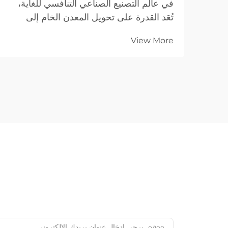
في عالم التصنيع الصناعي التنافسي للغاية،
تُعَد القدرة على تحويل المعدن الخام إلى
مكونات عالية الدقة حجر الزاوية في النجاح.
View More
ومع اتجاه الصناعات العالمية نحو تصاميم أكثر
تعقيدًا ودورات إنتاج أقصر، فإن تقنية الليزر...