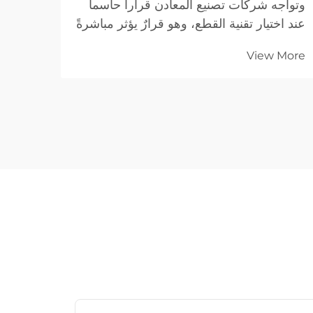
وتواجه شركات تصنيع المعادن قراراً حاسماً
في ال
عند اختيار تقنية القطع، وهو قرارٌ يؤثر مباشرةً
الدقة 
على كفاءة الإنتاج وجودة الأجزاء والتكاليف
View More
التشغيلية. وعلى الرغم من أن طرق القطع
التقليدية بالبلازما وباللهب خدمت المصانع
لفترة طويلة...