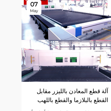
07
May
كيف 
اللح
أصبحت
آلة قطع المعادن بالليزر مقابل
الحدي
القطع بالبلازما والقطع باللهب
ويجب 
More
وتواجه