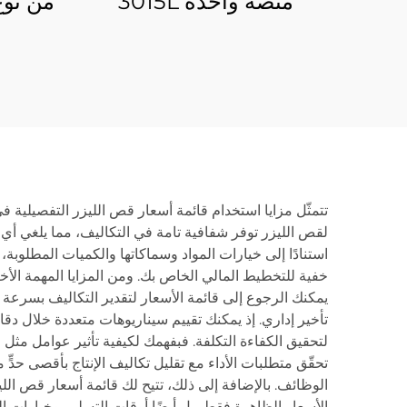
منصة واحدة 3015L
من نوع
مغل
تتمثّل مزايا استخدام قائمة أسعار قص الليزر التفصيلية 
لقص الليزر توفر شفافية تامة في التكاليف، مما يلغي أي
استنادًا إلى خيارات المواد وسماكاتها والكميات المطلوبة،
خفية للتخطيط المالي الخاص بك. ومن المزايا المهمة الأ
يمكنك الرجوع إلى قائمة الأسعار لتقدير التكاليف بسرعة ل
تأخير إداري. إذ يمكنك تقييم سيناريوهات متعددة خلال د
لتحقيق الكفاءة التكلفة. فبفهمك لكيفية تأثير عوامل مثل
تحقّق متطلبات الأداء مع تقليل تكاليف الإنتاج بأقصى حدٍ
الوظائف. بالإضافة إلى ذلك، تتيح لك قائمة أسعار قص اللي
الأسعار الظاهرة فقط، بل أيضًا أوقات التسليم وخيارات ا