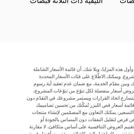
بضات
الليفية ذات الثلاثة قبضات
6012SN3
ول هذه المزايا، وبلا شك، أن قائمة الأسعار الشاملة
روع. ويمكنك الاطّلاع على فئات الأسعار المحددة
 بينك وبين مقدّم الخدمة، مع ضمان عدم تعقيد أية رسوم
 عروض أسعار منفصلة لكل تنوّع من تنوّعات المشروع،
لك يتسارع اتخاذ القرارات ويستمر مشروعك في التقدّم دون
 قائمة أسعار قص الليزر تُمكّنك من تحسين تصاميمك
التسعير، يمكنك التعاون مع المصمّمين لإنشاء منتجات
يع عن فرص لتقليل النفقات دون المساس بالجودة أو
ك تقييم العروض التنافسية على أساس متكافئ، لا مقارنة
قارنة تضمن لك اختيار الشركاء الذين يقدمون أفضل قيمة