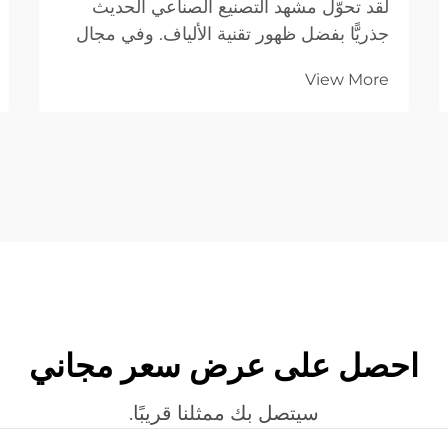
لقد تحوّل مشهد التصنيع الصناعي الحديث
جذريًّا بفضل ظهور تقنية الألياف. وفي مجال
معالجة المعادن، يُعَدّ جهاز قطع الليزر بالألياف
View More
القمة في الكفاءة والدقة والتنوّع. وعلى
عكس...
احصل على عرض سعر مجاني
سيتصل بك ممثلنا قريبًا.