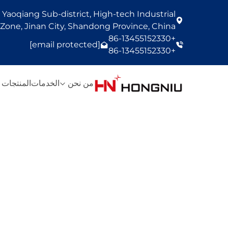
Yaoqiang Sub-district, High-tech Industrial
one, Jinan City, Shandong Province, China
+86-13455152330
[email protected]
+86-13455152330
من نحن
الخدمات
المنتجات