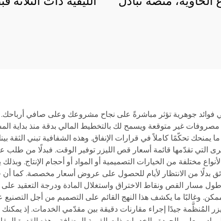
 الحاوية، منصة تبادل
الليفية ذات الثلاثة ق
قة 3015HSD
12085RN3 850
في فوائد جوهرية تؤثر مباشرةً على نجاح مشروعك وعلى صافي أرباحك. وأ
 مصروفات غير متوقعة ويسمح لك بالتخطيط المالي بدقة منذ بداية المش
 ما يمنحك تحكّمًا كاملاً في قرارات الإنفاق. وهذه الشفافية تبني الثقة
خرى التي تقدّمها قائمة أسعار قص الليزر توفير الوقت. فبدلًا من طلب
أنواع مختلفة من الخيارات التصميمية أو المواد أو أحجام الإنتاج. وبذ
قائق بدلًا من الانتظار لأيام للحصول على عروض أسعار مخصصة. كما أن
 طول مسار القص ونقاط الاختراق واستغلال المادة ودرجة التعقيد على 
ّ ممكن. وغالبًا ما يكشف هذا النهج القائم على التصميم من أجل التصن
زر المُنظَّمة جيدًا إجراء مقارنات دقيقة بين مقدّمي الخدمات. إذ يمكن
لمواد ومعايير الجودة والخدمات ذات القيمة المضافة. وهذه القدرة الم