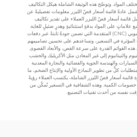
ختلف المواد. وتوضّح هذه الوثيقة الشاملة هيكل التكاليف
تشمل عادةً قائمة أسعار قصّ الليزر معلومات تفصيليةً عن
قائمة أسعار قصّ الليزر العملاء على تقدير تكاليف
لاماتٍ على المواد بدقةٍ استثنائيةٍ وهدرٍ ضئيلٍ للغاية.
وتعكس القائمة التكنولوجيا المتطوّرة المستخدمة، ومنها أنظمة الليزر الأليافي ومعدات الليزر CO2 وأنظمة التحكم العددي الحاسوبي (CNC) المتقدمة التي تضمن جودةً ثابتةً عبر دفعات
يرات المؤثرة في التسعير، وتساعدهم على تحسين تصاميمهم
ي هذه القوائم القدرة على سرعة القص، والأبعاد القصوى
نيوم والتيتانيوم إلى غير المعادن مثل الأكريليك والخشب
سيارات والهندسة الجوية والفضائية والنجارة المعدنية
طلبات كلٍّ من تطوير النماذج الأولية والإنتاج الضخم، ما
ة قائمة أسعار قصّ الليزر الشاملة، يكتسب العملاء رؤيةً
 خصومات الكمية. وهذه الشفافية في التسعير تُمكّن من
قت نفسه من أحدث تقنيات التصنيع.