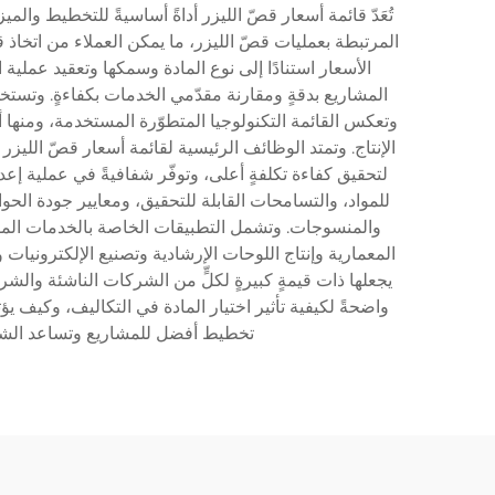
تُعَدّ قائمة أسعار قصّ الليزر أداةً أساسيةً للتخطيط وا
المرتبطة بعمليات قصّ الليزر، ما يمكن العملاء من اتخاذ 
الأسعار استنادًا إلى نوع المادة وسمكها وتعقيد عم
المشاريع بدقةٍ ومقارنة مقدّمي الخدمات بكفاءةٍ. وتستخدم 
الإنتاج. وتمتد الوظائف الرئيسية لقائمة أسعار قصّ اللي
لتحقيق كفاءة تكلفةٍ أعلى، وتوفّر شفافيةً في عملية إع
للمواد، والتسامحات القابلة للتحقيق، ومعايير جودة الحوا
والمنسوجات. وتشمل التطبيقات الخاصة بالخدمات المفصّل
المعمارية وإنتاج اللوحات الإرشادية وتصنيع الإلكترونيات 
يجعلها ذات قيمةٍ كبيرةٍ لكلٍّ من الشركات الناشئة والشر
واضحةً لكيفية تأثير اختيار المادة في التكاليف، وكيف
تخطيط أفضل للمشاريع وتساعد الشرك