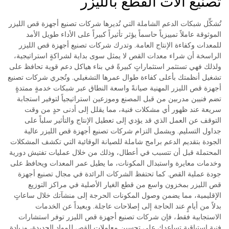
تصنيع آلات القطع بالليزر
تُشكِّل شبكات الدعم الشاملة التي تُديرها شركات تصنيع أجهزة قص الليزر
الموثوقة عاملاً تمييزياً حاسماً يؤثر تأثيراً كبيراً على الأداء طويل الأمد
للمعدات وكفاءة الإنتاج العامة. وتدرك شركات تصنيع أجهزة قص الليزر
الراسخة أن شراء معدات القص لا يمثل سوى بداية لشراكةٍ استراتيجية،
ولذلك فهي تستثمر استثماراتٍ كبيرةً في بناء هياكل دعم قوية تحافظ على
تشغيل أنظمتك بأعلى كفاءة طوال عمرها التشغيلي. وتُجري شركات تصنيع
أجهزة قص الليزر المهنية صيانةً واسعة النطاق عبر شبكات خدمةٍ ممتدةٍ
تضم فنيين مدربين من قبل المصنع وموزعين استراتيجياً لتوفير استجابة
سريعة عند ظهور أي مشكلات فنية، مما يقلل إلى أدنى حدٍ من وقت
التوقف عن العمل الذي قد يؤدي إلى تعطيل الإنتاج والتأثير سلباً على
جداول التسليم. ويشمل التزام شركات تصنيع أجهزة قص الليزر عالية
الجودة بتقديم الدعم برامج شاملة للصيانة الوقائية التي تكشف المشكلات
المحتملة قبل أن تتسبب في أعطال، وذلك من خلال عمليات تفتيش دورية
وخدمات معايرة واستبدال المكونات، ما يطيل عمر المعدات ويحافظ على
جودة عملية القص. كما تحتفظ الشركات الرائدة في مجال تصنيع أجهزة
قص الليزر بمخزون واسع من قطع الغيار الأصلية في مراكز التوزيع
الإقليمية، مما يضمن وصول المكونات الحرجة إلى منشآتك خلال ساعاتٍ
بدلاً من أيامٍ عند الحاجة إلى إصلاحات عاجلة. وبعيداً عن الخدمات
الاستجابية فقط، فإن شركات تصنيع أجهزة قص الليزر توفر استشارات
فنية استباقية تساعدك على تحسين معاملات القص للمواد الجديدة، وزيادة