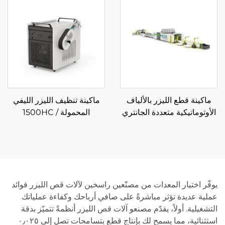
ماكينة قطع الليزر بالألياف
ماكينة تنظيف الليزر الليفي
الأوتوماتيكية متعددة الجانتري
المحمولة 1500HC /
ولف التفكيك
2000HC
يوفّر اختيار المعدات من مصنّعين راسخين لآلات قص الليزر فوائد
عملية عديدة تؤثر مباشرةً على صافي أرباحك وكفاءة عملياتك
التشغيلية. أولاً، يقدّم مصنعو آلات قص الليزر أنظمةً تتميّز بدقة
استثنائية، مما يسمح لك بإنتاج قطعٍ بتسامحات تصل إلى ٠٫٠٢٥