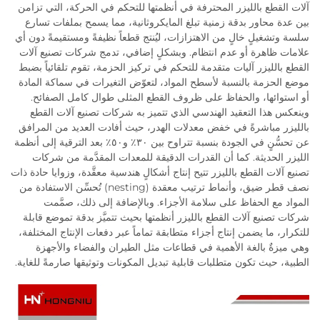
آلات القطع بالليزر المحترفة في أنظمتها للتحكم في الحركة، التي تزامن
بين عدة محاور بدقة زمنية تبلغ المايكروثانية، مما يسمح بملفات تسارع
سلسة وتشغيلٍ خالٍ من الاهتزازات، ليُنتج قطعاً نظيفةً ومستقيمةً دون أي
علامات ظاهرة أو عدم انتظام. وبشكلٍ إضافي، تدمج شركات تصنيع آلات
القطع بالليزر آليات متقدمة للتحكم في تركيز الحزمة، تقوم تلقائياً بضبط
موضع الحزمة بالنسبة لأسطح المواد، لتعوّض التغيرات في سماكة المادة
أو استوائها، والحفاظ على ظروف القطع المثلى طوال كامل الصفائح.
وينعكس هذا التعقيد الهندسي الذي تتميز به شركات تصنيع آلات القطع
بالليزر مباشرةً في خفض معدلات الهدر، حيث أفادت العديد من المرافق
عن تحسُّنٍ في الجودة بنسبة تتراوح بين ٣٠٪ و٥٠٪ بعد الترقية إلى أنظمة
الليزر الحديثة. كما أن القدرات الدقيقة للمعدات المقدَّمة من شركات
تصنيع آلات القطع بالليزر تتيح إنتاج أشكالٍ هندسية معقَّدة، وزوايا حادة ذات
نصف قطر ضيق، وأنماط ترتيب معقدة (nesting) تُحسِّن الاستفادة من
المواد مع الحفاظ على سلامة الأجزاء. وبالإضافة إلى ذلك، صمَّمت
شركات تصنيع آلات القطع بالليزر أنظمتها بحيث تتميَّز بدقة تموضع قابلة
للتكرار، ما يضمن إنتاج أجزاء متطابقة تماماً عبر دفعات الإنتاج المختلفة،
وهي ميزةٌ بالغة الأهمية في قطاعات مثل الطيران والفضاء والأجهزة
الطبية، حيث تكون متطلبات قابلية تبديل المكونات وتوثيقها صارمةً للغاية.