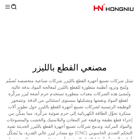
مصنعي القطع بالليزر
تمثل شركات تصنيع أجهزة القطع بالليزر شركات صناعية متخصصة تُصمِّم
وتُنتج وتزود أنظمة متطورة للقطع بالليزر لمعالجة المواد بدقة عالية.
وتُنشئ هذه الشركات معدات متطورة تستخدم حزم أشعة ليزر مركَّزة
لقطع المواد ونقشها وتشكيلها بمستوى استثنائي من الدقة. وتتمحور
الوظيفة الرئيسية لشركات تصنيع أجهزة القطع بالليزر حول تطوير آلات
مبتكرة تحوِّل الطاقة الكهربائية إلى حزم ضوئية مركَّزة، مما يمكِّن من
إجراء قطع نظيفة ودقيقة عبر المعادن والبلاستيك والخشب والمنسوجات
والمواد المركبة. وتدمج شركات تصنيع أجهزة القطع بالليزر الحديثة تقنية
التحكم العددي الحاسوبي (CNC) مع مصادر ليزر عالي القدرة، ما يُشكِّل