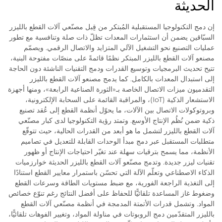
الحديثة
إن دمج التكنولوجيا المستقبلية المُبتكر من قِبل مصنّعي آلات القطع بالليزر
السبّاقين يضمن أن استثمارات المعدات تظلّ ذات صلة وتنافسية مع تطور
عمليات التصنيع نحو التشغيل الآلي المتزايد والاتصال الرقمي. ويصمّم
مصنعو آلات القطع بالليزر المبتكر نظمًا قائمةً على منصّات مفتوحة البنية،
تتيح تحديث البرمجيات وتوسيع القدرات ودمج التقنيات الناشئة دون الحاجة
إلى استبدال المعدات بالكامل. كما يدمج مصنعو آلات القطع بالليزر
التقدميون ميزات الاتصال الخاصة بـ«الثورة الصناعية الرابعة»، ومنها أجهزة
الاستشعار الذكية (IoT)، والمراقبة القائمة على السحابة الإلكترونية،
وبروتوكولات الاتصال بين الآلات، ما يحوّل أنظمة القطع إلى عُقد تصنيع
ذكية ضمن نُظُم الإنتاج الأوسع. وتمتد رؤية التكنولوجيا لدى كبار مصنّعي
آلات القطع بالليزر لتشمل ما هو أبعد من القدرات الحالية، حيث تتوقّع
متطلبات المستقبل عبر دمج مبدأ الوحدات القابلة للتعديل في تصاميم
الأنظمة، مما يسمح بترقيات سهلة عند تغيّر احتياجات الإنتاج أو ظهور
تقنيات ليزر جديدة. وتدمج مصنّعو آلات القطع بالليزر الحديثة خوارزميات
الذكاء الاصطناعي وتعلّم الآلة التي تحسّن باستمرار معايير القطع استنادًا
إلى التغذية الراجعة الفورية، مع ضبط مستويات الطاقة وسرعات القطع
وضغوط غاز المساعدة تلقائيًّا للحفاظ على أفضل النتائج رغم تنوّع خصائص
المواد. وتشمل قدرات الأتمتة المدمجة في أنظمة مصنّعي آلات القطع
بالليزر المتقدّمين دمج الروبوتات في مناولة المواد، وتغيير الفوهات تلقائيًّا،