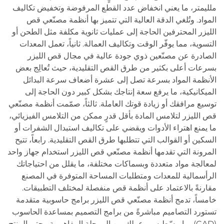
ملليمتر، ما يعني انخفاض عدد القطع المرفوضة وتخفيض تكاليف
المواد. وتُلغي الدقة العالية التي تتميز بها أنظمة مصنّعي قص
الليزر المحترفين الحاجة إلى عمليات ثانوية مكلفة مثل الطحن أو
التسوية، مما يوفّر الوقت وتكاليف العمالة. ثانياً، تعمل المعدات
الصادرة عن مصنّعين ذوي جودة عالية في مجال قص الليزر
بسرعات أعلى بكثير من طرق القص التقليدية، حيث تُعالِج بعض
الأنظمة المواد بسرعة تصل إلى عشرة أضعاف سرعة البدائل
الميكانيكية، ما يرفع سعة إنتاجك بشكل كبير دون الحاجة إلى
توسيع مرافقك أو زيادة قوتك العاملة. ثالثاً، صمّمت أنظمة مصنّعي
قص الليزر لتلامس المادة بأقل قدرٍ ممكن من التلامس الفيزيائي،
ما يمنع اهتراء الأدوات ويقضي على تكاليف استبدال الشفرات أو
السكين أو القوالب التي تتطلبها طرق القص التقليدية. رابعاً، تتيح
المرونة التي تقدمها أنظمة مصنّعي قص الليزر استخدام جهاز واحد
لمعالجة مواد متعددة وبسماكات مختلفة، ما يقلل من احتياجاتك
الرأسمالية للمعدات ومتطلبات المساحة المتوفرة في المصنع
مقارنةً بالاعتماد على أنظمة قص منفصلة لمختلف التطبيقات.
خامساً، تدمج أنظمة مصنّعي قص الليزر برامج حاسوبية متقدمة
تستورد التصاميم مباشرةً من برامج التصميم بمساعدة الحاسوب
(CAD)، ما يبسّط سير عملك من المرحلة المفاهيمية وحتى المنتج