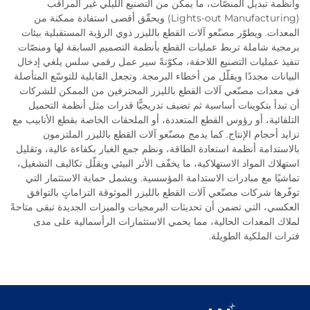
وأنظمة تبديل المنصّات، ما يمكّن من التصنيع الليلي غير المراقب
(Lights-out Manufacturing) ويحقّق أقصى استفادة ممكنة من
المعدات. ويطوّر مصنّعو آلات القطع بالليزر ذوي الرؤية المستقبلية بيئات
برمجية شاملة تربط عمليات القطع بأنظمة التصميم السابقة لها ومنصّات
تنفيذ عمليات التصنيع اللاحقة، مكوّنةً سير عمل رقمي سلس يلغي إدخال
البيانات مجددًا ويقلّل من أخطاء البرمجة. وتجعل القابلية للتوسّع المتأصلة
في معدات مصنّعي آلات القطع بالليزر المحترفين من الممكن للشركات
أن تبدأ بتكوينات أساسية ثم تضيف تدريجيًّا قدرات مثل أنظمة التحميل
التلقائية، أو رؤوس القطع المتعددة، أو الملحقات الخاصة بقطع الأنابيب مع
تزايد أحجام الإنتاج. كما يدمج مصنّعو آلات القطع بالليزر الملتزمون
بالاستدامة أنظمة استعادة الطاقة، ونظم جمع الغبار بكفاءة عالية، وتقليل
استهلاك المواد الاستهلاكية، ما يخفّف الأثر البيئي ويقلّل تكاليف التشغيل،
تماشيًا مع مبادرات الاستدامة المؤسسية. ويشمل حماية الاستثمار التي
توفّرها شركات مصنّعي آلات القطع بالليزر الموثوقة التزاماتٍ بالتوافق
العكسي، التي تضمن أن تحديثات البرمجيات والميزات الجديدة تبقى متاحةً
لملاك المعدات الحالية، مما يحمي الاستثمارات الرأسمالية على مدى
فترات الملكية الطويلة.