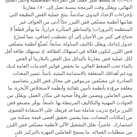
النهائي، ويقلل وقت البرمجة بنسبة تصل إلى ٨٠٪ مقارنةً
بإجراءات الإعداد اليدوي. سادساً، ينتج عملية القص النظيفة التي
تقدّمها أنظمة مصنّعي قص الليزر حدّاً أدنى من الحواف غير
المنتظمة (البروزات) والمناطق المتأثرة حرارياً، ما يوفّر قطعاً لا
تحتاج في كثير من الأحيان إلى أي تشطيب إضافي، مما يُسرّع
جدول إنتاجك ويقلل تكاليف المناولة. سابعاً، تُصنَّع أنظمة مصنّعي
قص الليزر لتكون فعّالة في استهلاك الطاقة، إذ تستهلك طاقة أقل
لكل عملية قص مقارنةً بالبدائل مثل القص بالبلازما أو القص
بالماء تحت الضغط العالي، ما يخفض فواتير الخدمات العامة لديك
ويدعم أهدافك المتعلقة بالاستدامة البيئية. ثامناً، تتميز المعدات
الصادرة عن مصنّعين مرموقين في مجال قص الليزر بتصاميم
مغلقة مزوّدة بأنظمة تأمين تلقائية وأنظمة لاستخلاص الأبخرة، ما
يحمي العاملين ويضمن ظروفاً صحية في مكان العمل، ويقلل من
الحوادث المهنية والتكاليف المرتبطة بها. تاسعاً، يوفّر مصنعو قص
الليزر برامج تدريب شاملة تساعد فريقك على الاستفادة القصوى
من إمكانات المعدات، مما يضمن تحقيق أقصى قيمة ممكنة من
استثمارك. عاشراً، تقلل التشغيل الآلي لأنظمة مصنّعي قص الليزر
من متطلبات العمالة، ما يسمح للعاملين المهرة بالتركيز على