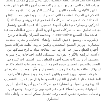
أنظمة آلية تنفِّذ أنماط القطع المعقدة بأدنى تدخل بشري ممكن. وتشمل
الميزات التقنية التي تتميز بها أبرز شركات تصنيع أجهزة القطع بالليزر تقنية
الليزر الأليافي، وأنظمة الليزر ثاني أكسيد الكربون (CO2)، ومنصات
التحكم في الحركة المتقدمة التي تضمن ثبات الجودة عبر دفعات الإنتاج
المختلفة. كما تدمج هذه الشركات أنظمة مراقبة فورية، وضبطًا تلقائيًّا
للتركيز، وسيطرة ذكية على الفوهة لتحسين أداء عملية القطع. وتشمل
مجالات تطبيق معدات شركات تصنيع أجهزة القطع بالليزر قطاعات صناعية
عديدة مثل: التصنيع automotive، وهندسة الطيران والفضاء، وإنتاج
الإلكترونيات، وتصنيع الأجهزة الطبية، وإنشاء اللافتات، والنجارة المعدنية
المعمارية، وورش التصنيع المخصص. وتكمن مرونة أنظمة شركات تصنيع
أجهزة القطع بالليزر في قدرتها على معالجة مواد تتراوح سماكتها بين
الأغشية الرقيقة والألواح الفولاذية السميكة، لتلبية احتياجات إنتاج متنوعة.
وتستثمر أبرز شركات تصنيع أجهزة القطع بالليزر استثمارات كبيرة في
البحث والتطوير، لتحسين جودة الحزمة الليزرية وسرعات القطع وكفاءة
استهلاك الطاقة وقدرات البرمجيات باستمرار. وتوفِّر المعدات الصادرة عن
شركات تصنيع أجهزة القطع بالليزر المحترفة جودة ممتازة للأطراف
المقطوعة مقارنةً بالطرق التقليدية للقطع، ما يقلل من عمليات التشطيب
الثانوية وهدر المواد. وبالمشاركة مع شركات تصنيع أجهزة القطع بالليزر
الموثوقة، يحصل العملاء على دعم فني، وبرامج تدريبية، وقطع غيار،
وخدمات مستمرة تضمن أقصى وقت تشغيل ممكن للمعدات وأعلى عائد
استثماري.