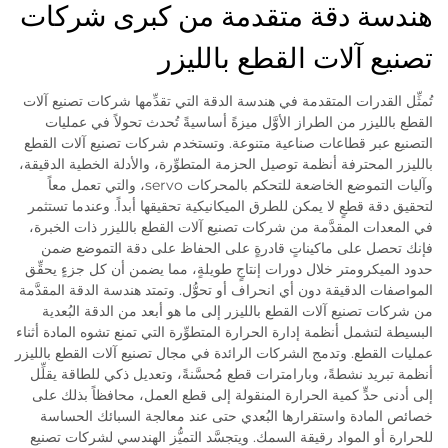
هندسة دقة متقدمة من كبرى شركات
تصنيع آلات القطع بالليزر
تُمثِّل القدرات المتقدمة في هندسة الدقة التي تقدِّمها شركات تصنيع آلات
القطع بالليزر من الطراز الأوَّل ميزةً أساسيةً تُحدث تحولاً في عمليات
التصنيع عبر قطاعات صناعية متنوعة. وتستخدم شركات تصنيع آلات القطع
بالليزر المحترفة أنظمة توصيل الحزمة المتطوِّرة، والأدلة الخطية الدقيقة،
وآليات التموضع الخاضعة للتحكم بالمحركات servo، والتي تعمل معاً
لتحقيق دقة قطعٍ لا يمكن للطرق الميكانيكية تحقيقها أبداً. وعندما تستثمر
في المعدات المقدَّمة من شركات تصنيع آلات القطع بالليزر ذات الخبرة،
فإنك تحصل على ماكيناتٍ قادرةٍ على الحفاظ على دقة التموضع ضمن
حدود الميكرومتر خلال دورات إنتاجٍ طويلةٍ، مما يضمن أن كل جزءٍ يحقِّق
المواصفات الدقيقة دون أي انحراف أو تحوُّل. وتمتد هندسة الدقة المقدَّمة
من شركات تصنيع آلات القطع بالليزر إلى ما هو أبعد من الدقة البُعدية
البسيطة لتشمل أنظمة إدارة الحرارة المتطوِّرة التي تمنع تشوه المادة أثناء
عمليات القطع. وتدمج الشركات الرائدة في مجال تصنيع آلات القطع بالليزر
أنظمة تبريد نشطةً، وبارامترات قطع مُحسَّنةً، وتعديل ذكي للطاقة يقلِّل
إلى أدنى حدٍّ كمية الحرارة المنقولة إلى قطع العمل، محافظاً بذلك على
خصائص المادة واستقرارها البُعدي حتى عند معالجة السبائك الحساسة
للحرارة أو المواد رقيقة السمك. ويتجسَّد التميُّز الهندسي لشركات تصنيع