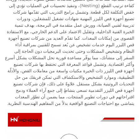
كفاءة ترتيب القطع (Nesting)، وتنفيذ تحسينات في العمليات تؤدي إلى
خفض التكلفة لكل قطعة. وتشمل برامج التدريب التي تقدّمها شركات
تصنيع أجهزة قص الليزر المهنية شهادات تشغيل للمشغلين، ودورات
تدريبية لفنيي الصيانة، وورش عمل متقدمة في البرمجة، بهدف تنمية
الخبرة الفنية الداخلية، وتقليل الاعتماد على الدعم الخارجي، مع الاستفادة
القصوى من إمكانات المعدات. كما تقدّم العديد من شركات تصنيع أجهزة
قص الليزر اليوم خدمات تشخيص عن بُعد تسمح للفنيين بمراقبة أداء
النظام وتشخيص المشكلات وحتى تحديث البرمجيات دون الحاجة إلى
السفر إلى منشأتك، مما يوفّر مساعدة فورية تحل المشكلات بشكل أسرع
وأكثر اقتصادية. وتشمل قواعد المعرفة التي تحتفظ بها شركات تصنيع
أجهزة قص الليزر ذات الخبرة مكتبات واسعة من معاملات القص، والأدلّة
التطبيقية، وموارد التشخيص والاستكشاف التي تمكن فريقك من حل
التحديات الروتينية بشكل مستقل. علاوةً على ذلك، فإن شركات تصنيع
أجهزة قص الليزر التقدمية تسعى بنشاطٍ إلى جمع آراء العملاء ودمج
اقتراحاتهم في دورات تطوير المنتجات، مما يضمن أن تطوّر المعدات
يتماشى مع احتياجات التصنيع الواقعية بدلاً من المفاهيم الهندسية النظرية.