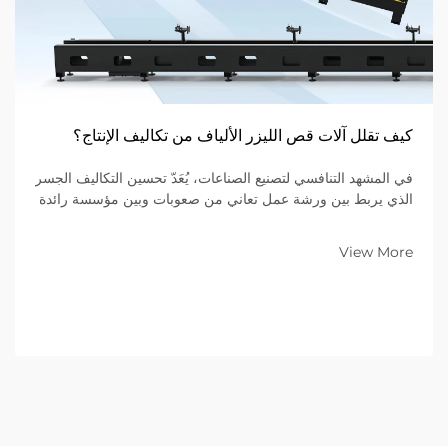
كيف تقلل آلات قص الليزر الألياف من تكاليف الإنتاج؟
في المشهد التنافسي لتصنيع الصناعات، يُعَدّ تحسين التكاليف الجسر
الذي يربط بين ورشة عمل تعاني من صعوبات وبين مؤسسة رائدة
في السوق. وللشركات التي تتخصص في تصنيع المعادن ضمن
نموذج الأعمال بين الشركات (B2B)، فإن المعدات الموجودة على
View More
أرضية المصنع تُحدِّد...