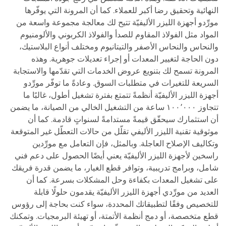
النهائية وتحقيق رضا أكبر للعملاء. كما أن المرونة التي يوفّرها
مورِّدو أجهزة الليزر الأليفيّة تتيح لك معالجة مجموعة واسعة من
المواد مثل الفولاذ المقاوم للصدأ والفولاذ الكربوني والألومنيوم
والنحاس والنحاس الأصفر والتيتانيوم ومختلف أنواع البلاستيك،
دون الحاجة لتغيير المعدات أو إجراء تعديلات جوهرية. وهذه
المرونة تسمح لك بتنويع عروض الخدمات التي تقدّمها والاستجابة
السريعة للتغيرات في متطلبات السوق. وعادةً ما توفّر مورِّدو
أجهزة الليزر الأليفيّة أنظمةً تتمتع بفترة تشغيل أطول، غالبًا ما
تتجاوز ١٠٠٬٠٠٠ ساعة من التشغيل الخالي من الصيانة، ما يضمن
أن استثمارك سيحقّق قيمةً مستدامةً لسنواتٍ قادمة. كما أن
موثوقية تقنية الليزر الأليفي تقلّل من حالات التعطّل غير المتوقعة
وتكاليف الإصلاح العاجلة. وبالمثل، فإن التعامل مع مورِّدين
راسخين لأجهزة الليزر الأليفيّة يعني أيضًا الحصول على دعم فني
شامل، وبرامج تدريبية، وتوافر قطع الغيار، ما يضمن قدرة فريقك
على تشغيل المعدات بكفاءة وحل المشكلات بسرعة. كما أن
العديد من مورِّدي أجهزة الليزر الأليفيّة يقدمون حلولًا قابلة
للتخصيص وفقًا لتطبيقاتك المحددة، سواء كنت بحاجة إلى رؤوس
قطع متخصصة، أو دمج أنظمة الأتمتة، أو تهيئة البرمجيات. وتمكنك