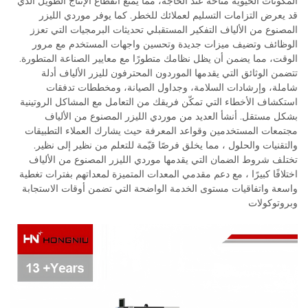
المكونات الحيوية متاحة عند الحاجة، مما يمنع انقطاع الإنتاج الطويل الذي
قد يعرض التزامات التسليم لعملائك للخطر. كما يوفر موردي الليزر
المصنوع من الألياف التفكير المستقبلي تحديثات البرمجيات التي تعزز
الوظائف وتضيف ميزات جديدة وتحسين واجهات المستخدم مع مرور
الوقت، مما يضمن أن يظل نظامك متطورًا مع معايير الصناعة المتطورة.
تتضمن الوثائق التي يقدمها الموردون المحترفون لليزر الألياف أدلة
شاملة، وإرشادات السلامة، وجداول الصيانة، ومخططات تدفقات
استكشاف الأخطاء التي تمكّن فريقك من التعامل مع المشاكل الروتينية
بشكل مستقل. أنشأ العديد من موردي الليزر المصنوع من الألياف
مجتمعات المستخدمين وقواعد المعرفة حيث يشارك العملاء التطبيقات
والتقنيات والحلول ، مما يخلق فرصًا قيّمة للتعلم من نظير إلى نظير.
تختلف شروط الضمان التي يقدمها موردي الليزر المصنوع من الألياف
اختلافًا كبيرًا ، مع دعم مقدمي المعدات المتميزة لمعداتهم بفترات تغطية
واسعة واتفاقيات مستوى الخدمة الواضحة التي تضمن أوقات الاستجابة
وبروتوكولات