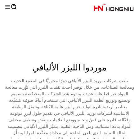
موردوا الليزر الأليافي
تلعب شركات توريد الليزر الأليافي دورًا محوريًّا في التصنيع الحديث
ومعالجة الصناعات، من خلال توفير أحدث تقنيات الليزر التي ثوَّرت معالجة
المواد عبر قطاعات عديدة. وتقوم هذه الشركات المتخصِّصة بتصميم
وتصنيع وتوزيع أنظمة الليزر الأليافي التي تستخدم أليافًا ضوئية مُشَبَّعة
بعناصر أرضية نادرة لتوليد حزم ليزر عالية الكثافة. وتتمثل الوظيفة
الأساسية لشركات توريد الليزر الأليافي في تقديم حلول ليزرٍ موثوقة
وفعّالة، قادرة على قصّ ولحام ووضع العلامات ونقش وتنظيف مختلف
المواد بدقة استثنائية. ومن الناحية التقنية، يتميَّز الليزر الأليافي بتصميمه
الحالة الصلبة، الذي يلغي الحاجة إلى محاذاة معقَّدة للمرايا ويقلِّل