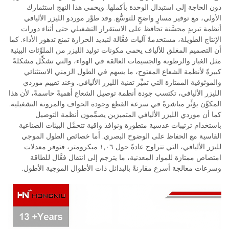
دون الحاجة إلى استبدال الوحدة بأكملها. ويحمي هذا النهج استثمارك
الأولي، مع توفير مسارٍ واضحٍ للتوسُّع. وقد طوَّر موردو الليزر الأليافي
أنظمة تبريدٍ محسَّنة تحافظ على الاستقرار التشغيلي حتى أثناء دورات
الإنتاج الطويلة، مستخدمةً آليات فعَّالة لتبديد الحرارة تمنع تدهور الأداء. كما
أن التصميم المغلق للألياف يحمي مكونات توليد الليزر من الملوِّثات البيئية
مثل الغبار والرطوبة والجسيمات العالقة في الهواء، والتي تشكِّل مشكلةً
كبيرةً لأنظمة الشعاع المفتوح، ما يسهم في الطول الزمني الاستثنائي
والموثوقية الممتازة التي تميِّز تقنية الليزر الأليافي. وعند تقييم موردي
الليزر الأليافي، تكتسب جودة أنظمة توصيل الشعاع أهميةً حاسمةً، لأن هذا
المكوِّن يؤثِّر مباشرةً في سرعة القطع وجودة الحواف والمرونة التشغيلية.
كما أن موردي الليزر الأليافي المتميزين يصمِّمون أنظمة التوصيل
باستخدام ترتيبات عدسية متطورة ونوافذ واقية تتحمَّل البيئات الصناعية
القاسية مع الحفاظ على الوضوح البصري. أما خصائص الطول الموجي
لليزر الأليافي، التي تتراوح عادةً حول ١,٠٦ ميكرومتر، فتوفر معدلات
امتصاص ممتازة للمواد المعدنية، ما يترجم إلى انتقال فعَّال للطاقة
وسرعات معالجة أسرع مقارنةً بالبدائل ذات الأطوال الموجية الأطول.