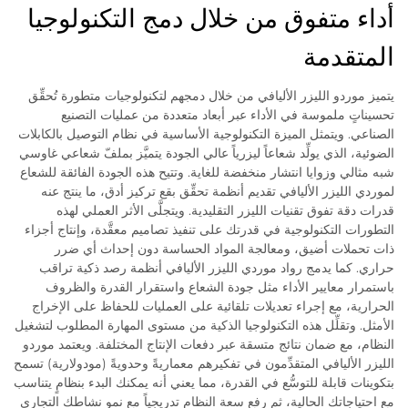
أداء متفوق من خلال دمج التكنولوجيا
المتقدمة
يتميز موردو الليزر الأليافي من خلال دمجهم لتكنولوجيات متطورة تُحقِّق
تحسيناتٍ ملموسة في الأداء عبر أبعاد متعددة من عمليات التصنيع
الصناعي. ويتمثل الميزة التكنولوجية الأساسية في نظام التوصيل بالكابلات
الضوئية، الذي يولِّد شعاعاً ليزرياً عالي الجودة يتميَّز بملفّ شعاعي غاوسي
شبه مثالي وزوايا انتشار منخفضة للغاية. وتتيح هذه الجودة الفائقة للشعاع
لموردي الليزر الأليافي تقديم أنظمة تحقِّق بقع تركيز أدق، ما ينتج عنه
قدرات دقة تفوق تقنيات الليزر التقليدية. ويتجلَّى الأثر العملي لهذه
التطورات التكنولوجية في قدرتك على تنفيذ تصاميم معقَّدة، وإنتاج أجزاء
ذات تحملات أضيق، ومعالجة المواد الحساسة دون إحداث أي ضرر
حراري. كما يدمج رواد موردي الليزر الأليافي أنظمة رصد ذكية تراقب
باستمرار معايير الأداء مثل جودة الشعاع واستقرار القدرة والظروف
الحرارية، مع إجراء تعديلات تلقائية على العمليات للحفاظ على الإخراج
الأمثل. وتقلِّل هذه التكنولوجيا الذكية من مستوى المهارة المطلوب لتشغيل
النظام، مع ضمان نتائج متسقة عبر دفعات الإنتاج المختلفة. ويعتمد موردو
الليزر الأليافي المتقدِّمون في تفكيرهم معماريةً وحدويةً (مودولارية) تسمح
بتكوينات قابلة للتوسُّع في القدرة، مما يعني أنه يمكنك البدء بنظامٍ يتناسب
مع احتياجاتك الحالية، ثم رفع سعة النظام تدريجياً مع نمو نشاطك التجاري