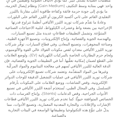
متطلبات الصيانة بشكل كبير. كما تؤدي الألياف الضوئية وظيفتين في آنٍ
واحد: فهي بمثابة وسط التكثيف (Gain Medium) ونظام إيصال الحزمة،
ما يؤدي إلى جودة حزمة فائقة وكفاءة طاقوية أعلى مقارنةً بالليزر
التقليدي القائم على ثاني أكسيد الكربون أو الليزر القائم على البلورات.
وعادةً ما تقدِّم شركات توريد الليزر الأليافي أنظمةً تتراوح قدرتها
الإخراجية بين بضعة واط وعشرات الكيلوواط، لتلبية الاحتياجات الصناعية
المتنوِّعة. وتشمل التطبيقات قطاعاتٍ عديدة مثل تصنيع السيارات،
والهندسة الجوية والفضائية، وإنتاج الإلكترونيات، وتصنيع الأجهزة الطبية،
وصناعة المجوهرات، وتصنيع المعادن. وفي قطاع السيارات، توفِّر شركات
توريد الليزر الأليافي معداتٍ لقص مكونات الفولاذ عالي القوة والألومنيوم،
ولحام حزم البطاريات الخاصة بالمركبات الكهربائية (EV)، ولوضع العلامات
على القطع لضمان إمكانية تعقُّبها. أما في التطبيقات الجوية والفضائية، فإن
الدقة العالية للليزر الأليافي تُسهم في معالجة التيتانيوم والمواد المركَّبة
وغيرها من المواد المتقدِّمة. وتعتمد شركات تصنيع الإلكترونيات على
شركات توريد الليزر الأليافي في عمليات التشغيل الدقيقة للوحات الدوائر
الإلكترونية، وقص الشاشات، ووضع العلامات على المكونات بأرقام
التسلسل. وفي المجال الطبي، تُستخدَم أشعة الليزر الأليافي في تصنيع
الأدوات الجراحية، وقص الدعامات (Stents)، وإنتاج الغرسات ذات
الخصائص المتوافقة حيويًّا. كما تخدم شركات توريد الليزر الأليافي قطاعات
الإشارات والإعلانات، والنجارة المعدنية المعمارية، وتصنيع الأدوات، مما
يدلّ على تنوُّع هذه التكنولوجيا وتطبيقاتها الواسعة في البيئات التجارية
والصناعية.