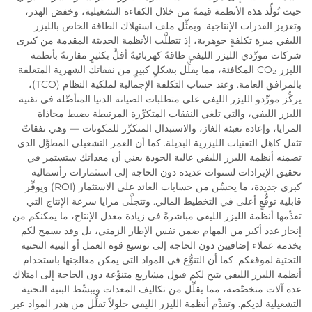
حيث تُولِّد هذه الأنظمة قيمةً من خلال الكفاءة التشغيلية، وخفض الهدر،
وتعزيز القدرات الإنتاجية. ويمثِّل ملف استهلاك الطاقة الخاص بالليزر
الليفي ميزة تكلفةٍ جوهرية، إذ تتطلَّب الأنظمة الحديثة المقدمة من كبرى
شركات مورِّدي الليزر الليفي طاقةً كهربائيةً أقلَّ بكثيرٍ مقارنةً بأنظمة
الليزر CO₂ المكافئة، مما يقلِّل بشكلٍ كبيرٍ من نفقاتك الشهرية المتعلقة
بالمرافق العامة. وعند حساب التكلفة الإجمالية لملكية النظام (TCO)،
يركِّز مورِّدو الليزر الليفي على متطلبات الصيانة الدنيا المتأصِّلة في تقنية
الليزر الليفي، والتي تلغي النفقات المتكرِّرة المرتبطة بضبط محاذاة
المرايا، وإعادة تعبئة الغاز، والاستبدال المتكرِّر للمكونات — وهي نفقاتٌ
تثقل كاهل التقنيات الليزرية البديلة. كما أن العمر التشغيلي المطوَّل الذي
تضمنه أنظمة الليزر الليفي عالية الجودة يعني أن معداتك ستستمر في
تحقيق الإيرادات لسنوات عديدة دون الحاجة إلى استثمارات رأسمالية
كبرى جديدة، ما يحسِّن من حسابات العائد على الاستثمار (ROI) ويوفِّر
قابلية توقُّعٍ أعلى في التخطيط المالي. وتتجلَّى مزايا سرعة الإنتاج التي
تقدِّمها أنظمة الليزر الليفي مباشرةً في زيادة معدل الإنتاج، ما يمكنكم من
إنجاز عدد أكبر من المهام ضمن نفس الإطار الزمني، بل وقد يسمح لكم
بخدمة عملاء إضافيين دون الحاجة إلى توسيع قوة العمل أو البنية التحتية
التحتية لموقعكم. كما أن التنوُّع في المواد التي يمكن معالجتها باستخدام
أنظمة الليزر الليفي يتيح لكم قبول مشاريع متنوِّعة دون الحاجة إلى امتلاك
عدة آلات متخصِّصة، مما يقلِّل من تكاليف المعدات ويبسِّط البنية التحتية
التشغيلية لديكم. وتقدِّم أنظمة الليزر الليفي حلولاً تقلِّل من هدر المواد عبر