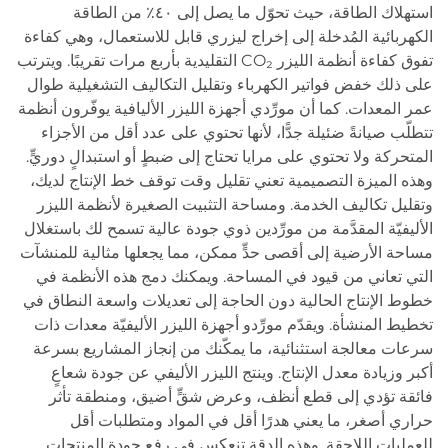
استهلاك الطاقة، حيث تحوّل ما يصل إلى ٤٠٪ من الطاقة
الكهربائية المُدخلة إلى إخراج ليزري قابل للاستعمال، وهي كفاءة
تفوق كفاءة أنظمة الليزر CO₂ التقليدية بأربع مرات تقريبًا. ويترتب
على ذلك خفض فواتير الكهرباء وتقليل التكاليف التشغيلية طوال
عمر المعدات. كما أن مورِّدي أجهزة الليزر الأليافية يوفّرون أنظمة
تتطلّب صيانةً ضئيلة جدًّا، لأنها تحتوي على عدد أقل من الأجزاء
المتحركة ولا تحتوي على مرايا تحتاج إلى ضبطٍ أو استبدالٍ دوريٍّ.
وهذه الميزة التصميمية تعني تقليل وقت توقف خط الإنتاج لديك،
وتقليل تكاليف الخدمة. ومساحة التثبيت الصغيرة لأنظمة الليزر
الأليفيّة المقدَّمة من مورِّدين ذوي جودة عالية تسمح لك باستغلال
مساحة الأرضية إلى أقصى حدٍّ ممكن، مما يجعلها مثالية للمنشآت
التي تعاني من قيود في المساحة. ويمكنك دمج هذه الأنظمة في
خطوط الإنتاج الحالية دون الحاجة إلى تعديلات واسعة النطاق في
تخطيط المنشأة. ويقدّم مورِّدو أجهزة الليزر الأليفيّة معدات ذات
سرعات معالجة استثنائية، ما يمكّنك من إنجاز المشاريع بسرعة
أكبر وزيادة معدل الإنتاج. وينتج الليزر الأليفي عن جودة شعاعٍ
فائقة تؤدي إلى قطع أنظف، وعرض شقٍّ أضيق، ومنطقة تأثر
حراري أصغر، ما يعني هدرًا أقل في المواد ومتطلبات أقل
للعمليات اللاحقة. وهذه الدقة تنعكس في رفع جودة المنتجات