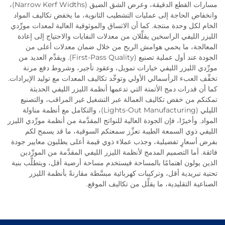
مسارات القطع الدقيقة، وعرض الشق الضيق (Narrow Kerf Widths)،
وانخفاض الحاجة إلى عمليات التشطيب الثانوية، ما يخفض تكاليف المواد
الخام لكل وحدة منتجة. كما أن الاتساق والموثوقية العالية لمعدات مورِّدي
الليزر الليفي الراسخين يقلِّلان من معدلات النفايات والاحتياج إلى إعادة
المعالجة، ما يحمي هوامش الربح من خلال ضمان معدلات أعلى من
الجودة عند أول عملية تصنيع (First-Pass Quality). ويقدِّم العديد من
مورِّدي الليزر الليفي خيارات تمويل، وعقود تأجير، وشروط دفع مرنة
تخفِّف العبء الرأسمالي الأولي وتوحِّد تكاليف المعدات مع توليد الإيرادات.
كما أن قدرات دمج الأتمتة التي تدعمها أنظمة الليزر الليفي الحديثة
تمكنكم من خفض تكاليف العمالة عبر التشغيل غير المراقب، والتصنيع
الليلي (Lights-Out Manufacturing)، والتكامل مع أنظمة مناولة
المواد. وأخيرًا، فإن الجودة العالية للنواتج المقدَّمة من أنظمة مورِّدي الليزر
الليفي ذوي السمعة الطيبة تعزِّز سمعتكم السوقية، ما قد يسمح لكم
بفرض أسعارٍ تفضيلية، وجذب عملاء ذوي قيمة أعلى يطلبون معايير جودة
فائقة. أما التصميم المدمج لأنظمة الليزر الليفي المقدَّمة من المورِّدين
الذين يولون اهتمامًا بالمساحة فيستخدم مساحة أرضية أقل، ويتطلَّب بنية
تحتية تبريدية أقل، وتركيبات كهربائية مبسَّطة مقارنةً بأنظمة الليزر
الصناعية التقليدية، ما يقلِّل من تكاليف الموقع.