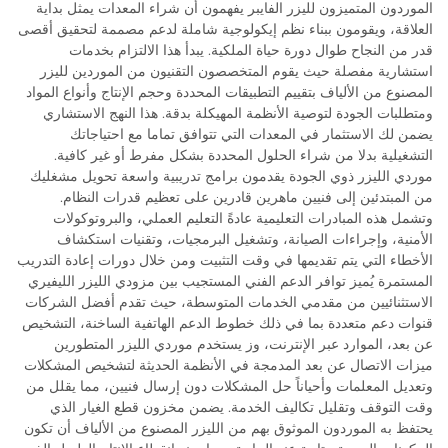
الموردون المتميزون لليزر الفايبر يفهمون أن شراء المعدات يمثل بداية
العلاقة، ويقومون ببناء نظم إيكولوجية شاملة لدعم مصممة لتحقيق أقصى
قدر من النجاح طوال دورة حياة الملكية. يبدأ هذا الالتزام بخدمات
استشارية مفصلة حيث يقوم المتخصصون التقنيون من الموردين لليزر
المصنوع من الألياف بتقييم التطبيقات المحددة وحجم الإنتاج وأنواع المواد
ومتطلبات الجودة لتوصية الأنظمة المهيكلة بدقة. هذا النهج الاستشاري
يضمن لك الاستثمار في المعدات التي تتوافق تماما مع احتياجاتك
التشغيلية بدلا من شراء الحلول المحددة بشكل مفرط أو غير كافية.
موردي الليزر ذوي الجودة يقدمون برامج تدريبية واسعة تحويل مشغليك
من المبتدئين إلى فنيين ماهرين قادرين على تعظيم قدرات النظام.
وتشمل هذه المبادرات التعليمية عادةً التعليم العملي، والبروتوكولات
الأمنية، وإجراءات الصيانة، وتشغيل البرمجيات، وتقنيات استكشاف
الأخطاء التي يتم تقديمها في وقت التثبيت ومن خلال دورات إعادة التدريب
المستمرة يُميز توافر الدعم الفني المستجيب بين مزودي الليزر الليفيري
الاستثنائيين من مقدمي الخدمات المتوسطة، حيث تقدم أفضل الشركات
قنوات دعم متعددة بما في ذلك خطوط الدعم الهاتفية الساخنة، التشخيص
عن بعد، الموارد عبر الإنترنت، وز يستخدم موردي الليزر المتطورين
ميزات الاتصال عن بعد المدمجة في الأنظمة الحديثة لتشخيص المشكلات
وتعديل المعلمات وأحياناً حل المشكلات دون إرسال فنيين، مما يقلل من
وقت التوقف وتقليل تكاليف الخدمة. يضمن مخزون قطع الغيار الذي
يحتفظ به الموردون الموثوق بهم من الليزر المصنوع من الألياف أن تكون