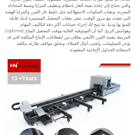
والتي تحتاج إلى إعادة تعبئة الغاز بانتظام وتنظيف المرايا وضبط المحاذاة
البصرية. وبغياب المكونات الاستهلاكية مثل خليط غاز الليزر والمرايا الهشة
التي تتفتت مع مرور الوقت، تبقى نفقات التشغيل المستمرة لديك قابلة
للتنبؤ بها ودنيا، ما يتيح لك إجراء حسابات أكثر دقة لتكاليف المهام
وهوامش الربح. كما أن الموثوقية العالية ووقت التشغيل المتاح (Uptime)
المرتبط بتقنية الليزر الأليفي يقللان من انقطاعات الإنتاج المكلفة التي قد
تؤخر التسليمات، وتُخيب آمال العملاء، وتخلق مواقف طارئة مكلفة
لاستعادة الجداول الإنتاجية المفقودة.