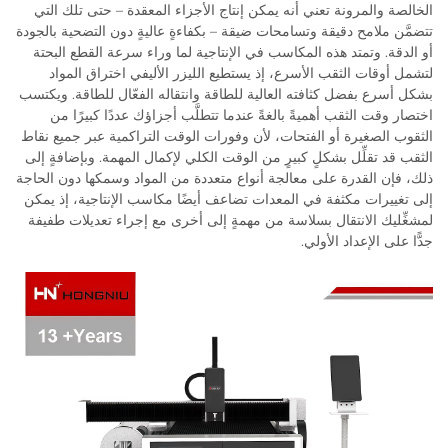
الخالصة والمرونة تعني أنه يمكن إنتاج الأجزاء المعقدة – حتى تلك التي
تتضمَّن ملامح دقيقة وتسامحات ضيقة – بكفاءةٍ عاليةٍ دون التضحية بالجودة
أو الدقة. وتمتد هذه المكاسب في الإنتاجية لما وراء سرعة القطع البحتة
لتشمل أوقات الثقب الأسرع، إذ يستطيع الليزر الأليفي اختراق المواد
بشكل أسرع بفضل كثافته العالية للطاقة وانتقاله الفعّال للطاقة. ويكتسب
اختصار وقت الثقب أهميةً بالغةً عندما تتطلَّب أجزاؤك عددًا كبيرًا من
الثقوب الصغيرة أو الفتحات، لأن وفورات الوقت التراكمية عبر جميع نقاط
الثقب قد تقلِّل بشكلٍ كبيرٍ من الوقت الكلي لإكمال المهمة. وبإضافةٍ إلى
ذلك، فإن القدرة على معالجة أنواع متعددة من المواد وسمكها دون الحاجة
إلى تغييرات مكثفة في المعدات تضاعف أيضًا مكاسب الإنتاجية، إذ يمكن
لمشغِّليك الانتقال بسلاسة من مهمةٍ إلى أخرى مع إجراء تعديلات طفيفة
جدًّا على الإعداد الأولي.