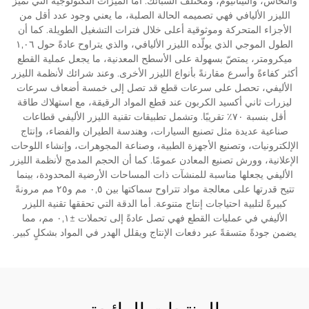
والنحاس، والتيتانيوم، ومختلف السبائك. أما الميزات التكنولوجية التي تميّز
الليزر الأليافي فهي تصميمه الحالة الصلبة، ما يعني وجود عدد أقل من
الأجزاء المتحركة وموثوقية أعلى خلال فترات التشغيل الطويلة. كما أن
الطول الموجي الذي يولّده الليزر الأليافي، والذي يتراوح عادةً حول ١,٠٦
ميكرومتر، يمتصّ بسهولة على الأسطح المعدنية، ما يجعل عملية القطع
أكثر كفاءةً وأسرع مقارنةً بأنواع الليزر الأخرى. وعند شرائك لأنظمة الليزر
الأليفي، تحصل على سرعات قطع قد تصل إلى خمسة أضعاف سرعات
ليزرات ثاني أكسيد الكربون عند قطع المواد الرقيقة، مع استهلاك طاقة
أقل بنسبة ٧٠٪ تقريبًا. وتشمل تطبيقات تقنية الليزر الأليفي قطاعات
صناعية عديدة مثل تصنيع السيارات، وهندسة الطيران والفضاء، وإنتاج
الإلكترونيات، وتصنيع الأجهزة الطبية، وصناعة المجوهرات، وإنشاء اللوحات
الإعلانية، وورش تصنيع المعادن عمومًا. كما أن الحجم المدمج لأنظمة الليزر
الأليفي يجعلها مناسبة للمنشآت ذات المساحات الأرضية المحدودة، بينما
تتيح قدرتها على معالجة مواد تتراوح سماكتها بين ٠,٥ مم و٢٥ مم مرونةً
كبيرةً لتلبية احتياجات إنتاج متنوعة. أما الدقة التي تحققها تقنية الليزر
الأليفي في عمليات القطع فهي تصل عادةً إلى تحملات ±٠,١ مم، مما
يضمن جودةً متسقةً عبر دفعات الإنتاج ويقلل الهدر في المواد بشكلٍ كبير.