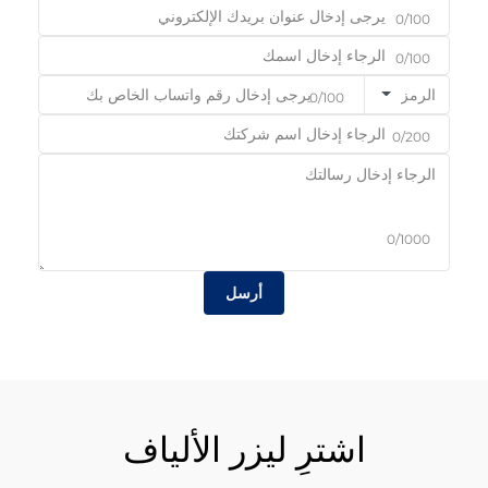
0/100
0/100
الرمز
0/100
0/200
0/1000
أرسل
اشترِ ليزر الألياف