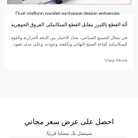
آلة القطع بالليزر مقابل القطع الميكانيكي: الفروق الجوهرية
في مجال التصنيع الصناعي، يحدّد الاختيار بين الدقة الحرارية والقوة
الميكانيكية كفاءة المنتج النهائي وتكلفته وجودته. وعلى مدى عقود،
اعتمدت عمليات القطع الميكانيكي—التي تستخدم أدوات فيزيائية
مثل المقصات والبunches...
View More
احصل على عرض سعر مجاني
سيتصل بك ممثلنا قريبًا.