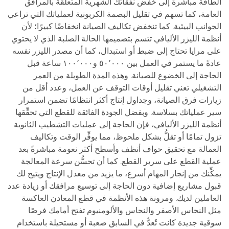
الطاقة مباشرةً إلى خفض نفقاتك الشهرية المتعلقة بالمرافق
العامة، كما تسهم في تقليل البصمة الكربونية لعملياتك التي تراعي
الجوانب البيئية. كما تنخفض تكاليف الصيانة انخفاضًا كبيرًا؛ لأن
أنظمة الليزر الأليافي تتسم بتصميمها الحالة الصلبة الذي لا يحتوي
على مرايا تحتاج إلى ضبط أو استبدال، كما أن مصدر الليزر نفسه
عادةً ما يستمر في العمل بين ٥٠٬٠٠٠ و١٠٠٬٠٠٠ ساعة قبل
الحاجة إلى الخضوع للصيانة. وهذه المدة الطويلة من العمر
التشغيلي تعني تقليل أوقات التوقف عن العمل، وعدد أقل من
زيارات فرق الصيانة، وجداول إنتاج أكثر انتظامًا تضمن استمرار
سير عملياتك بسلاسة. وبفضل الجودة الفائقة للقطع التي تحقِّقها
أنظمة الليزر الأليافي، فإن الحاجة إلى عمليات التشطيب الثانوية
تزول تمامًا أو تقلُّ بشكل ملحوظ، مما يوفِّر الوقت وتكاليف
العمالة مع تحقيق حواف أنظف وأسطح أكثر نعومة مباشرةً بعد
عملية القطع على سرير القطع. كما أن تحسُّن سرعة المعالجة
يمكِّنك من إنجاز المهام أسرع، ما يزيد من معدل الإنتاج ويتيح لك
قبول مشاريع إضافية دون الحاجة إلى توسيع مرافقك أو زيادة عدد
العاملين لديك. ومرونة هذه الأنظمة في قطع المعادن العاكسة
مثل النحاس الأصفر والنحاس والألومنيوم تفتح أمامك فرصًا
سوقية جديدة كانت تُعدُّ في السابق صعبة أو مستحيلة باستخدام