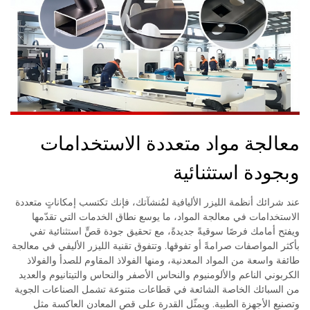
معالجة مواد متعددة الاستخدامات
وبجودة استثنائية
عند شرائك أنظمة الليزر الأليافية لمُنشآتك، فإنك تكتسب إمكاناتٍ متعددة
الاستخدامات في معالجة المواد، ما يوسع نطاق الخدمات التي تقدّمها
ويفتح أمامك فرصًا سوقيةً جديدةً، مع تحقيق جودة قصٍّ استثنائية تفي
بأكثر المواصفات صرامةً أو تفوقها. وتتفوق تقنية الليزر الأليفي في معالجة
طائفة واسعة من المواد المعدنية، ومنها الفولاذ المقاوم للصدأ والفولاذ
الكربوني الناعم والألومنيوم والنحاس الأصفر والنحاس والتيتانيوم والعديد
من السبائك الخاصة الشائعة في قطاعات متنوعة تشمل الصناعات الجوية
وتصنيع الأجهزة الطبية. ويمثّل القدرة على قص المعادن العاكسة مثل