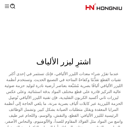
اشترِ ليزر الألياف
عندما تقرّر شراء معدات الليزر الأليافي، فإنك تستثمر في إحدى أكثر
تقنيات القطع تقدُّمًا وكفاءةً المتاحة في التصنيع الحديث. وتستخدم أنظمة
الليزر الأليافي أليافًا بصرية مُشَبَّعة بعناصر أرضية نادرة لتوليد حزمة ضوئية
عالية التركيز قادرة على قطع مختلف المواد بدقة استثنائية. وعلى عكس
ليزرات ثاني أكسيد الكربون التقليدية، فإن تقنية الليزر الأليافي تُوصِل
الحزمة الليزرية عبر كابلات ألياف بصرية مرنة، ما يلغي الحاجة إلى أنظمة
المرايا المعقدة ويقلل متطلبات الصيانة بشكل كبير. وتشمل الوظائف
الرئيسية للليزر الأليافي: القطع، والنقش، والوسم، واللحام عبر طيف
واسع من المواد مثل الفولاذ المقاوم للصدأ، والألومنيوم، والنحاس الأصفر،