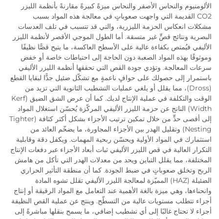
الألومنيوم والنحاس الأصفر والنحاس ميزةً كبيرةً مقارنةً بأنظمة الليزر
CO2 القديمة التي واجهت صعوباتٍ في معالجة هذه المواد بسبب
مشكلات انعكاس الحزمة الليزرية، والتي قد تتسبب في تلف العدسات
البصرية ونتائج قصٍّ غير متسقة. أما الطول الموجي الأقصر لأنظمة الليزر
الأليفي فيُمتص بكفاءة عالية على الأسطح العاكسة، ما يتيح قصًّا نظيفًا
وموثوقًا بهذه المواد الصعبة دون الحاجة إلى احتياطات خاصة أو خفض
سرعات المعالجة. وتؤدي جودة القص التي تحققها أنظمة الليزر الأليفي
باستمرار إلى حصولك على حوافٍ ناعمةٍ مع تشكّل ضئيل جدًّا لبقايا القطع
(Dross)، مما يقلل أو يلغي عمليات التشطيب الثانوية التي تزيد من
الوقت والتكلفة في عملية الإنتاج لديك. كما أن عرض الشق الضيق (Kerf
Width) الناتج عن حزمة الليزر الأليفي المركّزة يُحسّن استغلال المواد
إلى أقصى حدٍّ من خلال تمكين ترتيب الأجزاء بشكل أكثر كثافة (Tighter
Nesting) وتقليل الهدر بين الأجزاء المجاورة، ما يضخّم العائد من
استثمارك في المواد الأولية ويحسّن ربحية المهمات. ويكفل دقة وقابلية
التكرار العالية في قص الليزر الأليفي ثبات أبعاد الأجزاء عبر دفعات الإنتاج
المختلفة، مما يقلل التباين ويحد من معدلات الهدر التي تأكل من هامش
الربح وتخلق صعوباتٍ في ضبط الجودة. كما أن منطقة التأثير الحراري
الضئيلة (HAZ) المميّزة لمعالجة الليزر الأليفي تقلل تشوه المادة
وانحناءها، وهي ميزة بالغة الأهمية عند التعامل مع المواد الرقيقة أو إنتاج
أجزاء تتطلب مستويات عالية من التسطّح. وينتج عن عملية القص النظيفة
أجزاء لا تحتاج غالبًا إلى أي تشطيب إضافي، ما يسمح بنقلها مباشرةً إلى