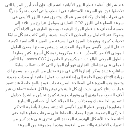
عند شرائك أنظمة قطع الليزر الأليافية لتشغيلك، فإن أحد أبرز المزايا التي
تلاحظها فورًا هو السرعة الاستثنائية في القطع، والتي تُحدث تحولًا جذريًّا
في قدرات إنتاجك وكفاءة سير عملك. وتتفوق تقنية الليزر الأليفي في
سرعة القطع على الليزر CO2 التقليدي بعوامل تتراوح بين ثلاثة إلى
خمسة أضعاف عند قطع المواد الرقيقة، ويصبح الفارق في الأداء أكثر
وضوحًا عند التعامل مع المعادن العاكسة بشدة، والتي كانت تشكِّل سابقًا
تحديات كبيرة. وينبع هذا الميزة في السرعة من الفيزياء الأساسية لكيفية
تفاعل الليزر الأليفي مع المواد المعدنية، إذ يمتص سطح المعدن الطول
الموجي الأقصر (المقدَّر بـ ١,٠٦ ميكرومتر) بشكلٍ أسرع بكثيرٍ مقارنةً
بالطول الموجي البالغ ١٠,٦ ميكرومتر الخاص بلasers CO2. أما التأثير
العملي على نشاطك التجاري فهو أن المهام التي كانت تتطلب سابقًا
ساعاتٍ عديدة يمكن إنجازها الآن في جزء ضئيل من الزمن، ما يسمح لك
بزيادة الإنتاج دون الحاجة إلى إضافة نوبات عمل إضافية أو معدات جديدة.
وتصبح هذه القدرة على المعالجة السريعة ذات قيمةٍ بالغةٍ خاصةً عند تنفيذ
عمليات إنتاج كبرى، حيث إن كل ثانية يتم توفيرها لكل قطعة تتضاعف عبر
آلاف القطع، مما يؤدي إلى وفورات زمنية كبيرة تحسِّن مباشرةً جداول
التسليم الخاصة بك ومعدلات رضا العملاء. كما أن خصائص التسارع
المتطورة لرؤوس قطع الليزر الأليفي الحديثة، مقترنةً بأنظمة التحكم
الحركي المتقدمة، تتيح للمعدات الحفاظ على سرعات قطع عالية حتى
أثناء معالجة الأشكال الهندسية المعقدة التي تحتوي على عدد كبير من
التغيرات الاتجاهية والتفاصيل الدقيقة. وهذه المجموعة من السرعة