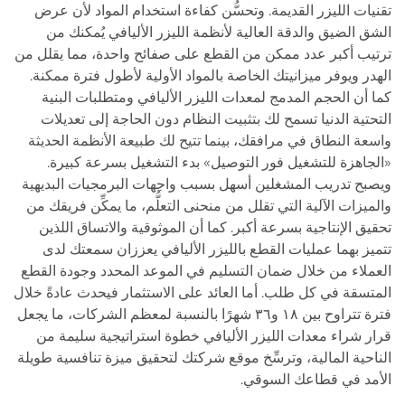
تقنيات الليزر القديمة. وتحسُّن كفاءة استخدام المواد لأن عرض
الشق الضيق والدقة العالية لأنظمة الليزر الأليافي يُمكنك من
ترتيب أكبر عدد ممكن من القطع على صفائح واحدة، مما يقلل من
الهدر ويوفر ميزانيتك الخاصة بالمواد الأولية لأطول فترة ممكنة.
كما أن الحجم المدمج لمعدات الليزر الأليافي ومتطلبات البنية
التحتية الدنيا تسمح لك بتثبيت النظام دون الحاجة إلى تعديلات
واسعة النطاق في مرافقك، بينما تتيح لك طبيعة الأنظمة الحديثة
«الجاهزة للتشغيل فور التوصيل» بدء التشغيل بسرعة كبيرة.
ويصبح تدريب المشغلين أسهل بسبب واجهات البرمجيات البديهية
والميزات الآلية التي تقلل من منحنى التعلُّم، ما يمكِّن فريقك من
تحقيق الإنتاجية بسرعة أكبر. كما أن الموثوقية والاتساق اللذين
تتميز بهما عمليات القطع بالليزر الأليافي يعززان سمعتك لدى
العملاء من خلال ضمان التسليم في الموعد المحدد وجودة القطع
المتسقة في كل طلب. أما العائد على الاستثمار فيحدث عادةً خلال
فترة تتراوح بين ١٨ و٣٦ شهرًا بالنسبة لمعظم الشركات، ما يجعل
قرار شراء معدات الليزر الأليافي خطوة استراتيجية سليمة من
الناحية المالية، وترسِّخ موقع شركتك لتحقيق ميزة تنافسية طويلة
الأمد في قطاعك السوقي.