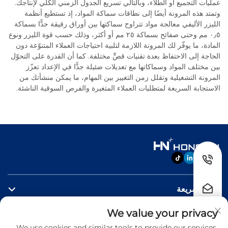
عمليات التجميع أو الطلاء، وبالتالي تسريع الجدول الزمني الكلي لإنتاجك.
وتمتد هذه المرونة أيضًا إلى نطاقات سماكة المواد، إذ تستطيع أنظمة
الليزر الأليفي معالجة مواد تتراوح سماكتها بين أوراق رقيقة جدًّا بسماكة
٠٫٥ مم وحتى صفائح بسماكة ٢٥ مم أو أكثر، وذلك حسب قوة الليزر ونوع
المادة، ما يوفّر لك المرونة اللازمة لتلبية احتياجات العملاء المتنوّعة دون
الحاجة إلى الاحتفاظ بعدة تقنيات قصٍّ مختلفة. كما أن القدرة على التحوّل
بين مختلف المواد وسماكاتها مع تعديلات ضئيلة جدًّا في الإعداد تعزّز
المرونة التشغيلية وتقلل زمن التغيير بين المهام، ما يمكن منشأتك من
الاستجابة السريعة لمتطلبات العملاء المتغيرة والفرص السوقية الناشئة.
روابط سريعة
We value your privacy
منتجات
We use cookies and similar tools to provide our services.