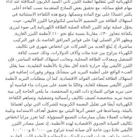
الكهربائية التي تتطلبها أنظمة الليزر ثاني أكسيد الكربون المكافئة عند أداء
مهام قطع مماثلة، مع تحقيق بعض النماذج المتقدمة نسب كفاءة أعلى
بكثير اعتمادًا على نوع المادة وسمكها. وتنبع هذه الكفاءة الاستثنائية في
استهلاك الطاقة من التصميم الأساسي لتكنولوجيا الليزر الأليفي، حيث
يحوّل عملية توليد الليزر الحالة الصلبة الطاقة الكهربائية إلى ضوء ليزري
بكفاءة تتجاوز ٣٠٪، مقارنةً بنسبة تبلغ نحو ١٠٪ لأنظمة الليزر الغازية.
ويظهر الأثر العملي لهذا على فواتير المرافق الخاصة بك فور التركيب
مباشرةً، إذ يُبلغ العديد من الشركات عن انخفاض شهري في تكاليف
الكهرباء يتراوح بين عدة مئات وآلاف الدولارات، وذلك حسب كثافة
التشغيل ومعدلات الطاقة المحلية. وبجانب استهلاك الطاقة المباشر، فإن
الليزر الأليفي يولّد حرارة ناتجة أقل مقارنةً بالأنظمة التقليدية، مما يقلل
العبء الواقع على أنظمة التبريد في منشأتك ويوفر وفورات إضافية في
استهلاك الطاقة تُضاعف الفوائد الاقتصادية. كما أن متطلبات التبريد لأنظمة
الليزر الأليفي بسيطة للغاية، وغالبًا ما تعتمد على مبردات ماء قياسية أو
حتى تبريد هوائي للنماذج ذات القدرة المنخفضة، ما يلغي الحاجة إلى بنية
تحتية تبريد متخصصة تُضيف تكاليف رأسمالية وتشغيلية. وتساهم الكفاءة
الكهربائية أيضًا في تقليل البصمة الكربونية للشركات التي تولي اهتمامًا
بالبيئة، وتساعدها في خفض أثرها البيئي مع تحقيق أهداف الاستدامة وتلبية
توقعات العملاء بشأن ممارسات التصنيع المسؤولة. كما تعزز مزايا انخفاض
تكاليف الصيانة الجدوى الاقتصادية لهذه الأنظمة، إذ تعمل مصادر الليزر
الأليفي عادةً دون حاجة لأي صيانة لمدة تتراوح بين ٥٠٬٠٠٠ و١٠٠٬٠٠٠
ساعة، ما يلغي فترات الخدمة المتكررة المطلوبة لأنظمة الليزر الغازية