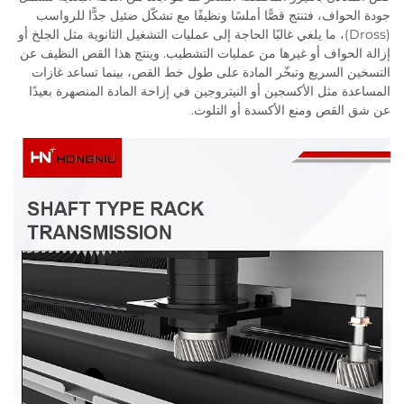
جودة الحواف، فتنتج قصًّا أملسًا ونظيفًا مع تشكّل ضئيل جدًّا للرواسب
(Dross)، ما يلغي غالبًا الحاجة إلى عمليات التشغيل الثانوية مثل الجلخ أو
إزالة الحواف أو غيرها من عمليات التشطيب. وينتج هذا القص النظيف عن
التسخين السريع وتبخّر المادة على طول خط القص، بينما تساعد غازات
المساعدة مثل الأكسجين أو النيتروجين في إزاحة المادة المنصهرة بعيدًا
عن شق القص ومنع الأكسدة أو التلوث.