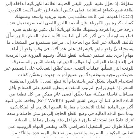
متفوِّقةً، إذ تحوِّل تقنية الليزر الليفي الحديثة الطاقة الكهربائية الداخلة إلى
طاقة قطع بكفاءةٍ استثنائية. فعلى عكس أنظمة ليزر ثاني أكسيد الكربون
(CO2) القديمة التي كانت تتطلَّب بنى تحتية تبريدية واسعة وتستهلك
كميات كبيرة من الكهرباء، فإن أنظمة الليزر الليفي المعاصرة تعمل عند
درجة حرارة الغرفة وتستهلك طاقةً كهربائيةً أقل بكثير مع تقديم قدرة
قطع مساوية أو حتى أكبر. كما أن الطبيعة الآلية لعملية القطع بالليزر تقلِّل
تكاليف العمالة عبر الحدِّ من الحاجة إلى مراقبةٍ مستمرةٍ من المشغل، ما
يسمح لفنيٍّ واحدٍ ماهرٍ بالإشراف على عدة آلات في وقتٍ واحدٍ أو أداء
مهامٍ أخرى بينما تستمر عمليات القطع تلقائيًّا. وتسهم المرونة في البرمجة
في إلغاء إنشاء القوالب أو القوالب الفيزيائية باهظة الثمن والمستغرقة
للوقت التي تتطلَّبها عمليات الثقب، حيث تُطبَّق التعديلات على التصميم عبر
تعديلات برمجية بسيطة بدلًا من تصنيع أدوات جديدة. وتحسُّن كفاءة
استخدام المواد بشكلٍ كبيرٍ باستخدام آلة قطع المعادن بالليزر المخفضة
السعر، إذ تقوم برامج الترتيب المتقدمة بتنظيم القطع على الصفائح بأقل
مسافات فاصلة ممكنة، مما يحقِّق أقصى عائدٍ ممكنٍ من كل قطعة من
المادة الخام. كما أن عرض الشق الضيق (Kerf Width) يحافظ على كمية
أكبر من المادة القابلة للاستخدام مقارنةً بالقطع البلازمي أو الميكانيكي،
بينما تمنع الدقة العالية في وضع القطع الحاجة إلى هوامش فاصلة واسعة
تُترك عادةً عند استخدام طرق قطع أقل دقة. وتظل متطلبات الصيانة
ضئيلةً طوال عمر التشغيل الافتراضي للآلة، وتقتصر المهام الروتينية على
تنظيف المكونات البصرية، والتحقق من نقاء غاز المساعدة، والتأكد من