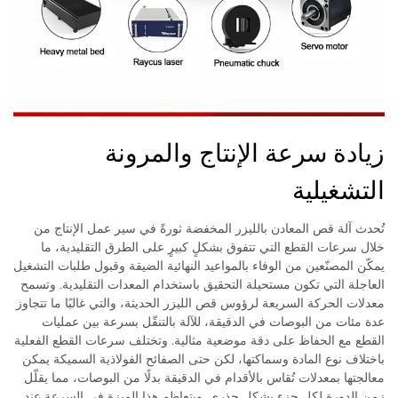
زيادة سرعة الإنتاج والمرونة
التشغيلية
تُحدث آلة قص المعادن بالليزر المخفضة ثورةً في سير عمل الإنتاج من
خلال سرعات القطع التي تتفوق بشكلٍ كبيرٍ على الطرق التقليدية، ما
يمكّن المصنّعين من الوفاء بالمواعيد النهائية الضيقة وقبول طلبات التشغيل
العاجلة التي تكون مستحيلة التحقيق باستخدام المعدات التقليدية. وتسمح
معدلات الحركة السريعة لرؤوس قص الليزر الحديثة، والتي غالبًا ما تتجاوز
عدة مئات من البوصات في الدقيقة، للآلة بالتنقّل بسرعة بين عمليات
القطع مع الحفاظ على دقة موضعية مثالية. وتختلف سرعات القطع الفعلية
باختلاف نوع المادة وسماكتها، لكن حتى الصفائح الفولاذية السميكة يمكن
معالجتها بمعدلات تُقاس بالأقدام في الدقيقة بدلًا من البوصات، مما يقلّل
زمن الدورة لكل جزءٍ بشكلٍ جذري. ويتعاظم هذا الميزة في السرعة عند