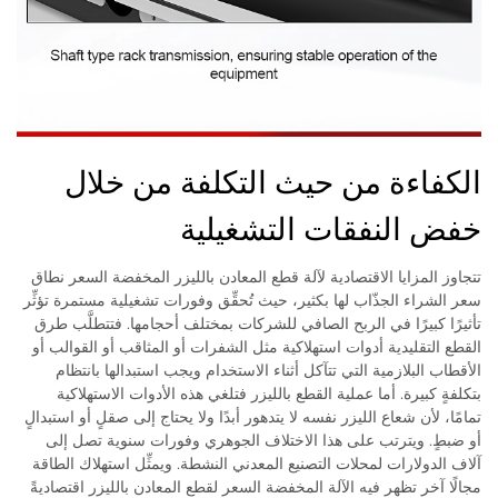
الكفاءة من حيث التكلفة من خلال
خفض النفقات التشغيلية
تتجاوز المزايا الاقتصادية لآلة قطع المعادن بالليزر المخفضة السعر نطاق
سعر الشراء الجذّاب لها بكثير، حيث تُحقِّق وفورات تشغيلية مستمرة تؤثِّر
تأثيرًا كبيرًا في الربح الصافي للشركات بمختلف أحجامها. فتتطلَّب طرق
القطع التقليدية أدوات استهلاكية مثل الشفرات أو المثاقب أو القوالب أو
الأقطاب البلازمية التي تتآكل أثناء الاستخدام ويجب استبدالها بانتظام
بتكلفةٍ كبيرة. أما عملية القطع بالليزر فتلغي هذه الأدوات الاستهلاكية
تمامًا، لأن شعاع الليزر نفسه لا يتدهور أبدًا ولا يحتاج إلى صقلٍ أو استبدالٍ
أو ضبطٍ. ويترتب على هذا الاختلاف الجوهري وفورات سنوية تصل إلى
آلاف الدولارات لمحلات التصنيع المعدني النشطة. ويمثِّل استهلاك الطاقة
مجالًا آخر تظهر فيه الآلة المخفضة السعر لقطع المعادن بالليزر اقتصاديةً