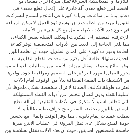
البلازما أو الميكانيكية. السرعة تمثل ميزة أخرى مقنعة، مع
الخصم ليزر قطع معدن آلة قادرة على إكمال قطع معقدة في
دقائق بدلا من ساعات، وزيادة كبيرة في الناتج والسماح للشركات
لقبول المزيد من الطلبات دون توسيع قوة العمل. لا يمكن المبالغة
في تنوع هذه الآلات، لأنها تتعامل مع كل شيء من الأنماط
الزخرفية المعقدة إلى المكونات الهيكلية الثقيلة بنفس الكفاءة،
مما يلغي الحاجة إلى العديد من الأدوات المتخصصة. توفر كفاءة
الطاقة وفورات كبيرة على المدى الطويل، حيث أن أنظمة الليزر
الحديثة تستهلك طاقة أقل بكثير من معدات القطع التقليدية مع
توفير نتائج متفوقة. وتقلل ميزات الأتمتة من متطلبات العمالة، مما
يحرر العمال المهرة للتركيز على التصميم ومراقبة الجودة وغيرها
من الأنشطة ذات القيمة المضافة بدلاً من الوقوف أمام الآلات
لفترات طويلة. تكاليف الصيانة لا تزال منخفضة بشكل ملحوظ لأن
عملية القطع بدون اتصال تتخلص من أدوات القطع المستهلكة
التي تتطلب استبدالًا متكررًا في الأنظمة التقليدية. إن آلة قطع
المعادن بالليزر منخفضة السعر تنتج حواف نظيفة غالباً ما لا
تتطلب عمليات إتمام ثانوية ، مما يوفر الوقت والمال مع تحسين
جودة المنتج بشكل عام. يُمثل المرونة في عمليات الإنتاج ميزة
حاسمة للمصنعين الحديثين، حيث أن هذه الآلات تنتقل بسلاسة بين