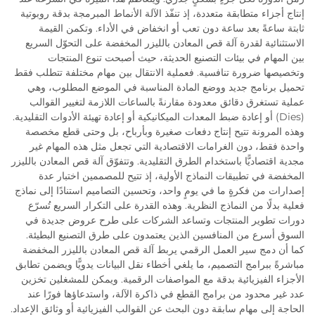
إنتاج أجزاء متطابقة متعددة، إذ تنفّذ الآلة الأنماط المبرمجة بدقة روبوتية
ثابتة ساعةً بعد ساعة دون تعب أو انخفاض في الأداء. وتكمن القيمة
الاستثنائية لقدرة آلة قص المعادن بالليزر المخفضة على التحوّل السريع
بين المهام في بيئات التصنيع الحديثة، حيث أصبحت تنوع المنتجات
وتخصيصها ضرورة تنافسية. فعملية الانتقال بين مهام مختلفة تتطلب فقط
تحميل برنامج جديد ووضع المادة المناسبة في الموضع المطلوب، وهي
عملية تستغرق دقائق معدودة مقارنةً بالساعات اللازمة لتغيير القوالب
(Dies) أو إعادة ضبط المعدات الميكانيكية أو إعادة تهيئة الأدوات التقليدية.
وهذه المرونة تتيح إنتاج دفعات صغيرة وبأرباح، بل وحتى قطع مخصصة
واحدة فقط، دون الغرامات الاقتصادية التي تجعل مثل هذه المهام غير
مجدية اقتصاديًّا باستخدام الطرق التقليدية. وتتفوّق آلة قص المعادن بالليزر
المخفضة في تطبيقات النماذج الأولية، إذ تتيح للمصممين اختبار عدة
إصدارات من فكرةٍ ما في يومٍ واحد، وتحسين التصاميم استنادًا إلى نماذج
فعلية بدلًا من النماذج النظرية. وهذه القدرة على التكرار السريع تُسرّع
دورات تطوير المنتجات وتساعد الشركات على طرح عروض جديدة في
السوق أسرع من المنافسين الذين يعتمدون على طرق التصنيع البطيئة.
كما أن دمج سير العمل الرقمي يربط آلة قص المعادن بالليزر المخفضة
مباشرةً ببرامج التصميم، ما يلغي أخطاء نقل البيانات يدويًّا ويضمن تطابق
الأجزاء الفيزيائية بدقة مع المواصفات الرقمية. ويمكن للمشغلين تخزين
عدد غير محدود من برامج القطع في ذاكرة الآلة، واستدعاؤها فورًا عند
الحاجة إلى مهام سابقة دون البحث عن القوالب الفيزيائية أو وثائق الإعداد.