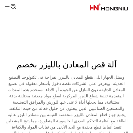
آلة قص المعادن بالليزر بخصم
ويمثل الجهاز اللى يقطع المعادن بالليزر انفراجة فى تكنولوجيا التصنيع
الحديثة، ويعرض على الشركات نقطة دخول بأسعار معقولة فى تصنيع
المعادن الدقيقة دون التنازل عن الجودة أو الأداء. تستخدم هذه المعدات
المتقدمة تقنية شعاع الليزر المركزية لقطع مواد معدنية مختلفة بدقة
استثنائية، مما يجعلها أداة لا غنى عنها للورش والمرافق التصنيعية
والمصنعين الصناعيين الذين يبحثون عن حلول فعالة من حيث التكلفة.
يجمع جهاز قطع المعادن بالليزر منخفضة القيمة بين مصادر الليزر عالية
الطاقة مع أنظمة التحكم العددي الحاسوبية المتطورة، مما يتيح للمشغلين
تنفيذ أنماط قطع معقدة مع الحد الأدنى من نفايات المواد والكفاءة