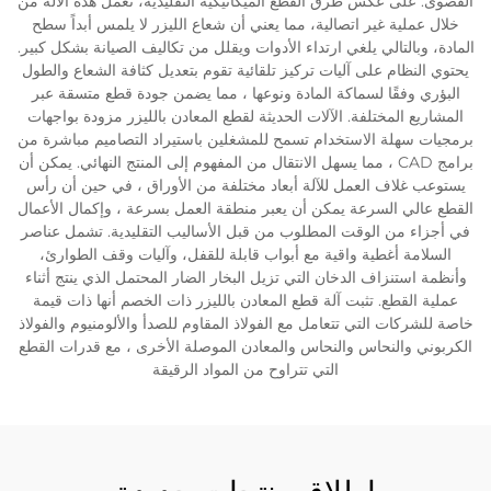
القصوى. على عكس طرق القطع الميكانيكية التقليدية، تعمل هذه الآلة من
خلال عملية غير اتصالية، مما يعني أن شعاع الليزر لا يلمس أبداً سطح
المادة، وبالتالي يلغي ارتداء الأدوات ويقلل من تكاليف الصيانة بشكل كبير.
يحتوي النظام على آليات تركيز تلقائية تقوم بتعديل كثافة الشعاع والطول
البؤري وفقًا لسماكة المادة ونوعها ، مما يضمن جودة قطع متسقة عبر
المشاريع المختلفة. الآلات الحديثة لقطع المعادن بالليزر مزودة بواجهات
برمجيات سهلة الاستخدام تسمح للمشغلين باستيراد التصاميم مباشرة من
برامج CAD ، مما يسهل الانتقال من المفهوم إلى المنتج النهائي. يمكن أن
يستوعب غلاف العمل للآلة أبعاد مختلفة من الأوراق ، في حين أن رأس
القطع عالي السرعة يمكن أن يعبر منطقة العمل بسرعة ، وإكمال الأعمال
في أجزاء من الوقت المطلوب من قبل الأساليب التقليدية. تشمل عناصر
السلامة أغطية واقية مع أبواب قابلة للقفل، وآليات وقف الطوارئ،
وأنظمة استنزاف الدخان التي تزيل البخار الضار المحتمل الذي ينتج أثناء
عملية القطع. تثبت آلة قطع المعادن بالليزر ذات الخصم أنها ذات قيمة
خاصة للشركات التي تتعامل مع الفولاذ المقاوم للصدأ والألومنيوم والفولاذ
الكربوني والنحاس والنحاس والمعادن الموصلة الأخرى ، مع قدرات القطع
التي تتراوح من المواد الرقيقة