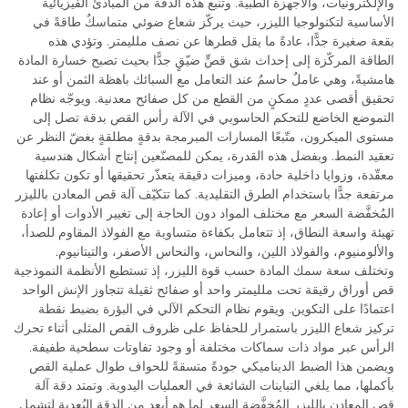
والإلكترونيات، والأجهزة الطبية. وتنبع هذه الدقة من المبادئ الفيزيائية
الأساسية لتكنولوجيا الليزر، حيث يركّز شعاع ضوئي متماسكٌ طاقةً في
بقعة صغيرة جدًّا، عادةً ما يقل قطرها عن نصف ملليمتر. وتؤدي هذه
الطاقة المركّزة إلى إحداث شق قصٍّ ضيّقٍ جدًّا بحيث تصبح خسارة المادة
هامشيةً، وهي عاملٌ حاسمٌ عند التعامل مع السبائك باهظة الثمن أو عند
تحقيق أقصى عددٍ ممكنٍ من القطع من كل صفائح معدنية. ويوجّه نظام
التموضع الخاضع للتحكم الحاسوبي في الآلة رأس القص بدقة تصل إلى
مستوى الميكرون، متّبعًا المسارات المبرمجة بدقةٍ مطلقةٍ بغضّ النظر عن
تعقيد النمط. وبفضل هذه القدرة، يمكن للمصنّعين إنتاج أشكال هندسية
معقّدة، وزوايا داخلية حادة، وميزات دقيقة يتعذّر تحقيقها أو تكون تكلفتها
مرتفعة جدًّا باستخدام الطرق التقليدية. كما تتكيّف آلة قص المعادن بالليزر
المُخفَّضة السعر مع مختلف المواد دون الحاجة إلى تغيير الأدوات أو إعادة
تهيئة واسعة النطاق، إذ تتعامل بكفاءة متساوية مع الفولاذ المقاوم للصدأ،
والألومنيوم، والفولاذ اللين، والنحاس، والنحاس الأصفر، والتيتانيوم.
وتختلف سعة سمك المادة حسب قوة الليزر، إذ تستطيع الأنظمة النموذجية
قص أوراق رقيقة تحت ملليمتر واحد أو صفائح ثقيلة تتجاوز الإنش الواحد
اعتمادًا على التكوين. ويقوم نظام التحكم الآلي في البؤرة بضبط نقطة
تركيز شعاع الليزر باستمرار للحفاظ على ظروف القص المثلى أثناء تحرك
الرأس عبر مواد ذات سماكات مختلفة أو وجود تفاوتات سطحية طفيفة.
ويضمن هذا الضبط الديناميكي جودةً متسقةً للحواف طوال عملية القص
بأكملها، مما يلغي التباينات الشائعة في العمليات اليدوية. وتمتد دقة آلة
قص المعادن بالليزر المُخفَّضة السعر لما هو أبعد من الدقة البُعدية لتشمل