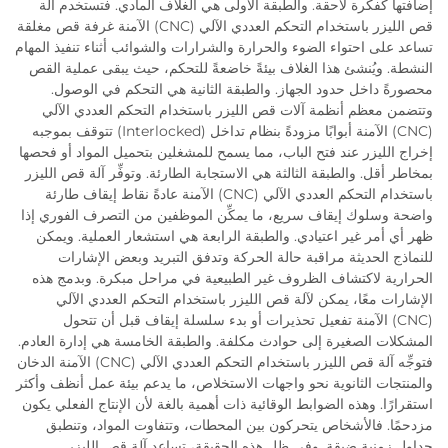
إضافتها كفكرة لاحقة. والطبقة الأولى هي الغلاف المادي. فتستخدم آلة
قص الليزر باستخدام التحكم العددي الآلي (CNC) الآمنة غرفة قص مغلقة
تساعد على احتواء الضوء والحرارة والشرارات والشوائب أثناء تنفيذ المهام
النشطة. ويُنشئ هذا الغلاف بيئةً خاضعةً للتحكم، حيث يبقى عملية القص
محصورةً داخل حدود الجهاز. والطبقة الثانية هي التحكم في الوصول.
وتتضمن معظم أنظمة آلات قص الليزر باستخدام التحكم العددي الآلي
(CNC) الآمنة أبوابًا مزودةً بنظام تداخل (Interlocked) تتوقف بموجبه
إخراج الليزر عند فتح الباب، مما يسمح للمشغلين بتحميل المواد أو فحصها
بمخاطر أقل. والطبقة الثالثة هي الاستجابة الطارئة. وتوفِّر آلة قص الليزر
باستخدام التحكم العددي الآلي (CNC) الآمنة عادةً نقاط إيقاف طارئة
واضحة وسلوك إيقاف سريع، ما يمكِّن الموظفين من التصرف الفوري إذا
ظهر أي أمر غير اعتيادي. والطبقة الرابعة هي استشعار العملية. ويمكن
للنماذج الحديثة مراقبة حالة الحركة وتدفق التبريد وبعض الإشارات
الحرارية لاكتشاف الظروف غير الطبيعية في مراحل مبكرة. وبدمج هذه
الإشارات معًا، يمكن لآلة قص الليزر باستخدام التحكم العددي الآلي
(CNC) الآمنة تفعيل تحذيرات أو بدء سلسلة إيقاف قبل أن تتحول
المشكلات الصغيرة إلى حوادث مكلفة. والطبقة الخامسة هي إدارة العادم.
فتوجِّه آلة قص الليزر باستخدام التحكم العددي الآلي (CNC) الآمنة الدخان
والمنتجات الثانوية نحو واجهات الاستخلاص، ما يدعم بيئة عمل أنظف وأكثر
استقرارًا. وهذه الضوابط الوقائية ذات أهمية بالغة لأن الإنتاج الفعلي يكون
مزدحمًا. فالأشخاص يتحركون بين المحطات، وتتفاوت المواد، وتنطبق
جداول زمنية ضيقة. وفي ظل هذه الحقيقة، تساعد آلة قص الليزر