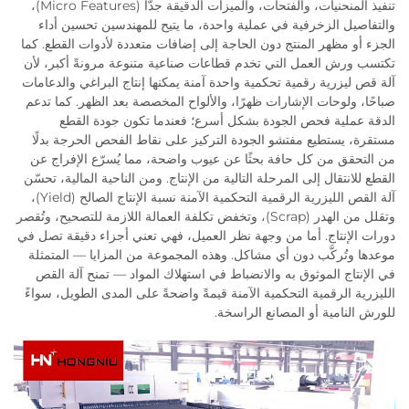
تنفيذ المنحنيات، والفتحات، والميزات الدقيقة جدًّا (Micro Features)،
والتفاصيل الزخرفية في عملية واحدة، ما يتيح للمهندسين تحسين أداء
الجزء أو مظهر المنتج دون الحاجة إلى إضافات متعددة لأدوات القطع. كما
تكتسب ورش العمل التي تخدم قطاعات صناعية متنوعة مرونةً أكبر، لأن
آلة قص ليزرية رقمية تحكمية واحدة آمنة يمكنها إنتاج البراغي والدعامات
صباحًا، ولوحات الإشارات ظهرًا، والألواح المخصصة بعد الظهر. كما تدعم
الدقة عملية فحص الجودة بشكل أسرع؛ فعندما تكون جودة القطع
مستقرة، يستطيع مفتشو الجودة التركيز على نقاط الفحص الحرجة بدلًا
من التحقق من كل حافة بحثًا عن عيوب واضحة، مما يُسرّع الإفراج عن
القطع للانتقال إلى المرحلة التالية من الإنتاج. ومن الناحية المالية، تحسّن
آلة القص الليزرية الرقمية التحكمية الآمنة نسبة الإنتاج الصالح (Yield)،
وتقلل من الهدر (Scrap)، وتخفض تكلفة العمالة اللازمة للتصحيح، وتُقصر
دورات الإنتاج. أما من وجهة نظر العميل، فهي تعني أجزاء دقيقة تصل في
موعدها وتُركَّب دون أي مشاكل. وهذه المجموعة من المزايا — المتمثلة
في الإنتاج الموثوق به والانضباط في استهلاك المواد — تمنح آلة القص
الليزرية الرقمية التحكمية الآمنة قيمةً واضحةً على المدى الطويل، سواءً
للورش النامية أو المصانع الراسخة.