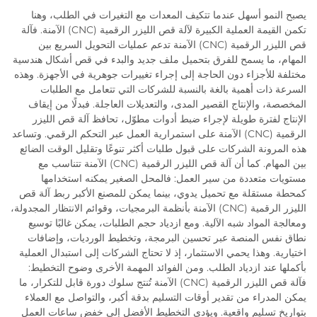
يصبح النمو أسهل عندما تتكيف المعدات مع التغيرات في الطلب، وهنا
تكمن القيمة العملية الكبيرة لآلة قص الليزر الرقمية (CNC) الآمنة. فآلة
قص الليزر الرقمية (CNC) الآمنة تدعم عمليات التحويل السريع بين
المهام، ما يسمح للفرق بتحميل ملف جديد والبدء في قص أشكال هندسية
مختلفة للأجزاء دون الحاجة إلى إجراء تغييرات جوهرية في الأجهزة. وهذه
السرعة ذات أهمية بالغة بالنسبة للشركات التي تتعامل مع الطلبات
المخصصة، والإنتاج القصير المدى، والتعديلات العاجلة. فبدلًا من إيقاف
الإنتاج لفترة طويلة لإجراء ضبط أدوات مطوّل، تحافظ آلة قص الليزر
الرقمية (CNC) الآمنة على استمرارية العمل عبر التحكم الرقمي. وتساعد
هذه المرونة الشركات على قبول طلبات أكثر تنوعًا وتقليل الوقت الضائع
بين المهام. كما أن آلة قص الليزر الرقمية (CNC) الآمنة تتناسب مع
مستويات متعددة من سير العمل: فالمحل الصغير يمكنه استخدامها
كمحطة مستقلة مع تحميل يدوي، بينما يمكن للمصنع الأكبر ربط آلة قص
الليزر الرقمية (CNC) الآمنة بأنظمة البرمجيات، وقوائم الانتظار المجدولة،
ومعالجة المواد شبه الآلية. ومع ازدياد حجم الطلبات، يمكن غالبًا توسيع
نطاق نفس المنصة عبر تحسين البرمجة، وتخطيط الورديات، وإضافات
اختيارية. وهذا يحمي الاستثمار، إذ لا تحتاج الشركات إلى استبدال العملية
بأكملها عند ازدياد الطلب. ومن الفوائد المهمة الأخرى وضوح التخطيط:
فآلة قص الليزر الرقمية (CNC) الآمنة تُنتج سلوك دورة قابل للتكرار، ما
يمكن المدراء من تقدير أوقات التسليم بدقة أكبر، والتواصل مع العملاء
بتواريخ تسليم واقعية. ويؤدي التخطيط الأفضل إلى خفض ساعات العمل