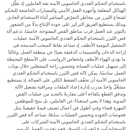
باستخدام التحكم العددي الحاسوبي الآمنة ثقة العاملين. إذ تقلّل
الهياكل المغلقة وأجهزة القفل الأمني والمسارات الخاضعة للتحكم
لشعاع الليزر من مخاطر التعرّض المباشر أثناء الاستخدام العادي.
وبذلك يستطيع الفريق التركيز على جودة الإنتاج بدلًا من الشعور
بالتوتر عند العمل قرب مناطق القص المفتوحة. خامسًا، تدعم آلة
قص الليزر باستخدام التحكم العددي الحاسوبي الآمنة عمليات
التشغيل اليومية الأنظف. إذ تساعد نقاط السحب المدمجة في
إزاحة الدخان والجسيمات الدقيقة بعيدًا عن منطقة العمل. وغالبًا
ما يؤدي الهواء الأنظف وانخفاض الرواسب على الأسطح المحيطة
إلى تسهيل عمليات الصيانة وتحسين راحة المشغلين خلال نوبات
العمل. سادسًا، يمكن لآلة قص الليزر باستخدام التحكم العددي
الحاسوبي الآمنة أن تخفّف الضغط الكلي على العمالة. إذ يستطيع
مشغّلٌ واحدٌ مدرب إدارة إعداد الملفات ومراقبة تشغيل الآلة
وتدفق القطع بكفاءة أعلى مقارنةً بالعديد من عمليات القص
اليدوية. وهذا لا يعني استغناءً عن العاملين، بل يتيح للموظفين
المهرة قضاء وقتٍ أطول في أعمال تضيف قيمةً حقيقيةً مثل
فحوصات الجودة وتحسين العمليات. سابعًا، تساعد آلة قص الليزر
باستخدام التحكم العددي الحاسوبي الآمنة الشركات على
الاستجابة أسرع لتغيرات السوق. فعند تحديث العميل للرسم