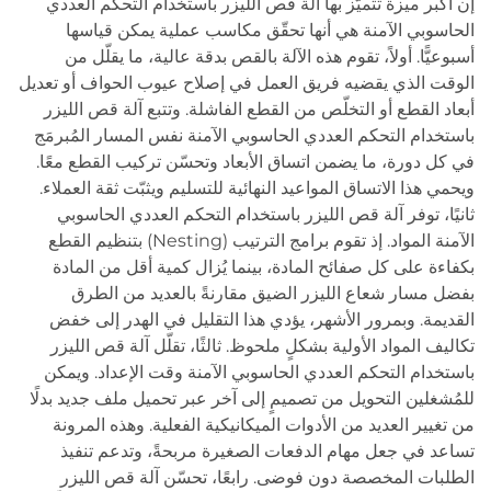
إن أكبر ميزة تتميّز بها آلة قص الليزر باستخدام التحكم العددي
الحاسوبي الآمنة هي أنها تحقّق مكاسب عملية يمكن قياسها
أسبوعيًّا. أولاً، تقوم هذه الآلة بالقص بدقة عالية، ما يقلّل من
الوقت الذي يقضيه فريق العمل في إصلاح عيوب الحواف أو تعديل
أبعاد القطع أو التخلّص من القطع الفاشلة. وتتبع آلة قص الليزر
باستخدام التحكم العددي الحاسوبي الآمنة نفس المسار المُبرمَج
في كل دورة، ما يضمن اتساق الأبعاد وتحسّن تركيب القطع معًا.
ويحمي هذا الاتساق المواعيد النهائية للتسليم ويثبّت ثقة العملاء.
ثانيًا، توفر آلة قص الليزر باستخدام التحكم العددي الحاسوبي
الآمنة المواد. إذ تقوم برامج الترتيب (Nesting) بتنظيم القطع
بكفاءة على كل صفائح المادة، بينما يُزال كمية أقل من المادة
بفضل مسار شعاع الليزر الضيق مقارنةً بالعديد من الطرق
القديمة. وبمرور الأشهر، يؤدي هذا التقليل في الهدر إلى خفض
تكاليف المواد الأولية بشكلٍ ملحوظ. ثالثًا، تقلّل آلة قص الليزر
باستخدام التحكم العددي الحاسوبي الآمنة وقت الإعداد. ويمكن
للمُشغلين التحويل من تصميمٍ إلى آخر عبر تحميل ملف جديد بدلًا
من تغيير العديد من الأدوات الميكانيكية الفعلية. وهذه المرونة
تساعد في جعل مهام الدفعات الصغيرة مربحةً، وتدعم تنفيذ
الطلبات المخصصة دون فوضى. رابعًا، تحسّن آلة قص الليزر