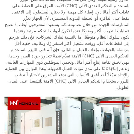
باستخدام التحكم العددي الآلي (CNC) الآمنة الفرق على الحفاظ على
عادات أكثر أمانًا دون إبطاء كل مهمة. ولا يحتاج المشغلون إلى الاعتماد
فقط على الذاكرة أو الحيطة اليدوية المستمرة، لأن الجهاز يعزِّز
الممارسات الجيدة من خلال تصميمه. كما يستفيد المشرفون أيضًا، إذ تصبح
عمليات التدريب أكثر وضوحًا عندما تكون أدوات التحكم مرئية وعندما
يكون سلوك النظام متوقعًا. أما بالنسبة لملاك الشركات، فإن ذلك يترجم
إلى انقطاعات أقل، ووقت تشغيل أكثر استقرارًا، وتكاليف خفية أقل
مرتبطة بالحوادث وإعادة العمل. وبالتالي، فإن آلة قص الليزر باستخدام
التحكم العددي الآلي (CNC) الآمنة تقدِّم قيمةً تتجاوز جودة القص وحدها.
فهي تخلق ثقافة إنتاجٍ أكثر أمانًا، وتحمي الموظفين ذوي المهارات العالية،
وتدعم إنتاجًا ثابتًا على مدى نوبات العمل الطويلة. وهذا التوازن بين الحماية
والإنتاجية يُعَدُّ أحد أقوى الأسباب التي تدفع المشترين لاختيار آلة قص
الليزر باستخدام التحكم العددي الآلي (CNC) الآمنة للتشغيل على المدى
الطويل.