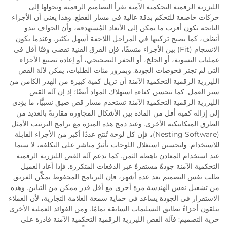
الليزرية الرقمية التحكمية الآمنة تقرأ التصاميم الرقمية وتحولها إلى
حركات خاضعة للتحكم بدقة عالية في مسار القطع. وهذا يعني أن الأجزاء
الناتجة تكون أقرب ما يمكن إلى الأبعاد المُستهدفة، وأن الحواف تبدو
أنظف، كما يصبح تركيبها في المراحل اللاحقة أسهل بكثير. وعندما يكون
الانسجام (Fit) بين الأجزاء متسقًا، فإن الفرق الفنية تقضي وقتًا أقل في
عمليات التسوية، أو الجلخ، أو الحفر التصحيحي، أو إعادة تصنيع الأجزاء
التي لم تجتز فحوصات الجودة. وبمرور مئات الطلبات، يمكن لآلة القص
الليزرية الرقمية التحكمية الآمنة أن تزيل كمية كبيرة من الهدر الكامن من
سير العمل. كما تتحسن كفاءة استهلاك المواد أيضًا؛ إذ إن آلة القص
الليزرية الرقمية التحكمية الآمنة تستخدم مسار قص ضيق نسبيًّا، ما يؤدي
إلى إزالة كمية أقل من المادة بين الأشكال المجاورة مقارنةً بالعديد من
الطرق الميكانيكية الأخرى. وعند دمج هذه الميزة مع برامج الترتيب الأمثل
(Nesting Software)، فإن كل لوحة تُنتج عددًا أكبر من الأجزاء القابلة
للاستخدام. ولتحسين استغلال اللوحات تأثيرٌ مباشر على التكلفة، لا سيما
عند استخدام المعادن باهظة الثمن. كما تدعم آلة القص الليزرية الرقمية
التحكمية الآمنة جودةً مستقرةً عبر الدفعات المتكررة. فإذا أعاد العميل
طلب نفس التصميم بعد عدة أشهر، فإن البرنامج المحفوظ يمكِّن الفريق
من تشغيل نفس الهندسة مرة أخرى مع أقل قدر ممكن من التباين. وهذه
الاستقرار في الجودة يساعد في حماية سمعة العلامة التجارية، لأن العملاء
يتلقون أجزاءً تطابق التسليمات السابقة تمامًا. ومن الفوائد العملية الأخرى
حرية التصميم: فآلة القص الليزرية الرقمية التحكمية الآمنة قادرة على