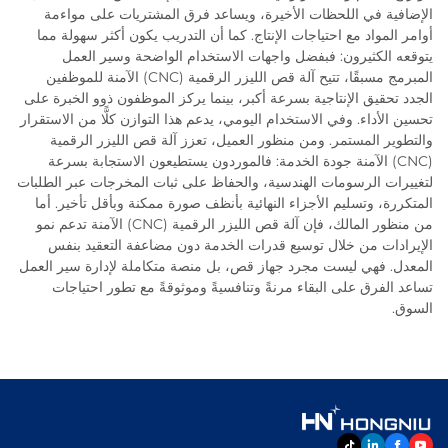
الإضافية في اللحظات الأخيرة، ويساعد فرق المشتريات على مواءمة
أوامر المواد مع احتياجات الإنتاج. كما أن التدريب يكون أكثر سهولة مما
يتوقعه الكثيرون: فبفضل واجهات الاستخدام الواضحة وسير العمل
المبرمج مسبقًا، تتيح آلة قص الليزر الرقمية (CNC) الآمنة للموظفين
الجدد تحقيق الإنتاجية بسرعة أكبر، بينما يركز الموظفون ذوو الخبرة على
تحسين الأداء. وفي الاستخدام اليومي، يدعم هذا التوازن كلًّا من الاستقرار
والتطوير المستمر. ومن منظور العميل، تعزز آلة قص الليزر الرقمية
(CNC) الآمنة جودة الخدمة: فالموردون يستطيعون الاستجابة بسرعة
لتغييرات الرسومات الهندسية، والحفاظ على ثبات المخرجات عبر الطلبات
المتكررة، وتسليم الأجزاء النهائية بأنظف صورة ممكنة وبأقل تأخير. أما
من منظور المالك، فإن آلة قص الليزر الرقمية (CNC) الآمنة تدعم نمو
الإيرادات من خلال توسيع قدرات الخدمة دون مضاعفة التعقيد بنفس
المعدل. فهي ليست مجرد جهاز قص، بل منصة متكاملة لإدارة سير العمل
تساعد الفرق على البقاء مرنةً وتنافسيةً وموثوقةً مع تطور احتياجات
السوق.