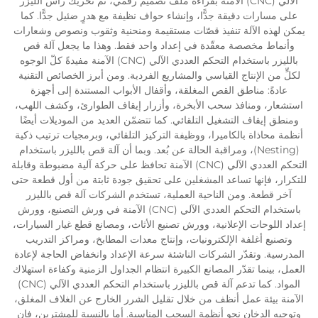
الآلي (CNC) الآمنة بقراءة ملف تصميم رقمي، ثم تحريك رأس الليزر
على مسارات دقيقة جدًّا، وإنشاء حواف نظيفة مع هدرٍ ضئيل جدًّا. كما
يمكن لهذه الآلة تنفيذ قصّات مستقيمة ومنحنية وثقوب ونصوص وشعارات
وأنماط مخصصة معقّدة في إعداد واحد فقط. وهذا ما يجعل آلة قص
بالليزر باستخدام التحكم العددي الآلي (CNC) الآمنة مفيدةً كلّ الوجوه
لكلٍّ من الإنتاج القياسي والمشاريع الفردية. ومن أبرز الخصائص التقنية
عادةً: مناطق القص المغلقة، وأقفال الأبواب المستندة إلى أجهزة
استشعار، ومنافذ سحب الأبخرة، وأزرار إيقاف الطوارئ، وكشف اللهب،
ومنطق إيقاف التشغيل التلقائي. كما تتضمّن العديد من الموديلات أيضًا
أنظمة محاذاة بالكاميرا، ووظيفة التركيز التلقائي، وبرمجيات ترتيب ذكية
(Nesting)، ومراقبة الحالة عن بُعد. وبما أن آلة قص بالليزر باستخدام
التحكم العددي الآلي (CNC) الآمنة تحافظ على حركة آلية مضبوطة وقابلة
للتكرار، فإنها تساعد المشغلين على تحقيق جودة ثابتة من أول قطعة حتى
آخر قطعة. ومن الناحية العملية، تستخدم الشركات آلة قص بالليزر
باستخدام التحكم العددي الآلي (CNC) الآمنة في ورش التصنيع، وورش
إعداد اللوحات الإعلانية، وورش تصنيع الأثاث، ومصانع قطع غيار السيارات،
وتصنيع أغلفة الإلكترونيات، وإنتاج معدات المطابخ، ومراكز التدريب
المدرسية. وتقدّر الشركات الناشئة سرعة الإعداد وانخفاض الحاجة لإعادة
العمل، بينما تقدّر المصانع الكبيرة انتظام الجداول الزمنية وكفاءة استهلاك
المواد. كما تدعم آلة قص بالليزر باستخدام التحكم العددي الآلي (CNC)
الآمنة بيئة عمل أنظف من خلال تقليل الشرر الخارج عن الغلاف المغلق،
وتوجيه الدخان نحو أنظمة السحب المناسبة. أما بالنسبة للمشترين، فإن