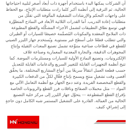
أن الشركات يمكنها البدء باستخدام أجهزة ذات أبعاد أصغر لتلبية احتياجاتها
الحالية، ثم الترقية إلى أنظمة أكبر كلما زادت متطلبات الإنتاج، مع الحفاظ
على واجهات التحكم والإرشادات التشغيلية المألوفة التي تقلِّل من
متطلبات إعادة التدريب. أما القدرات الثلاثية الأبعاد في النماذج المتطوِّرة
فهي توسع نطاق التطبيقات لتشمل الأجزاء المشكَّلة والقطع المطبوعة
ذات الملامح المعقدة والمكونات المُصمَّمة خصيصًا للسيارات أو الطيران
والتي تتطلب قطعًا على أسطح غير مستوية. ويُستخدم جهاز الليزر الصيني
للقطع في قطاعات صناعية متنوِّعة تشمل تصنيع المعدات الثقيلة وإنتاج
المجوهرات الدقيقة، والنجارة المعدنية المعمارية وصناعة غلاف
الإلكترونيات، وتصنيع النماذج الأولية للسيارات ومستلزمات الموضة. كما
تتيح أنظمة التجهيزات القابلة للتغيير السريع والدعامات القابلة للتعديل
حسب قطعة العمل انتقالاً سريعًا بين أنواع المشاريع المختلفة، ما يحقِّق
أقصى وقت تشغيلٍ منتجٍ ويسمح بإنتاجٍ فعَّالٍ لكلٍّ من الدفعات الكبيرة
والقطع المخصصة الفريدة. وعند دمج الجهاز مع أنظمة التعامل الآلي مع
المواد — مثل محملات الصفائح وناقلات فرز القطع والروبوتات الخاصة
بإفراغ القطع المقطوعة — يتحوَّل جهاز الليزر إلى مركز خلية التصنيع
الخالية من العمالة، القادرة على التشغيل المستمر شبه الكامل دون حاجةٍ
إلى إشرافٍ كثيف.