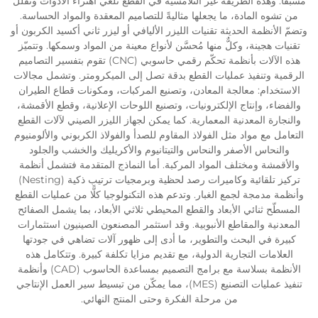
مسبقًا. وهذه الطريقة غير التلامسية في القطع تلغي اهتراء الأدوات وتقلّل
من تشوه المادة، ما يجعلها مثاليةً للتصاميم المعقدة والمواد الحساسة.
وتضمّ الأنظمة الحديثة تقنيات الليزر الأليافي أو ليزر ثاني أكسيد الكربون أو
تقنيات هجينة، وكلٌّ منها مُحسَّن لأنواع معينة من المواد وسمكها. وتتميّز
هذه الآلات بأنظمة تحكّم رقمي حاسوبي (CNC) تقوم بتفسير التصاميم
الرقمية وتنفيذ عمليات القطع بدقة تصل إلى الميكرومتر. وتشمل مجالات
الاستخدام: معالجة المعادن، وتصنيع المركبات، ومكونات قطاع الطيران
والفضاء، وإنتاج الإلكترونيات، وتصنيع اللوحات الإعلانية، وقطع الأقمشة،
والنجارة المعدنية المعمارية. كما يمكن لجهاز الليزر الصيني لآلات القطع
التعامل مع مواد مثل الفولاذ المقاوم للصدأ والفولاذ الكربوني والألومنيوم
والنحاس الأصفر والنحاس والتيتانيوم والأكريليك والخشب والجلود
والأقمشة ومختلف المواد المركبة. أما النماذج المتقدمة فتشمل أنظمة
تركيز تلقائية وكاميرات رصد لحظية وبرمجيات ترتيب ذكية (Nesting)
وأنظمة مدمجة لجمع الغبار. وتدعم هذه التكنولوجيا كلًّا من عمليات القطع
المسطّح ثنائي الأبعاد والقطع المحيطي ثلاثي الأبعاد، بما يشمل الصفائح
المعدنية والمقاطع الأنبوبية. وقد استثمر المصنعون الصينيون استثمارات
كبيرة في البحث والتطوير، ما أدى إلى ظهور آلات تضاهي في جودتها
العلامات التجارية الدولية، مع تقديم مزايا تكلفة كبيرة. وتتكامل هذه
الأنظمة بسلاسة مع برامج التصميم بمساعدة الحاسوب (CAD) وأنظمة
تنفيذ عمليات التصنيع (MES)، مما يمكّن من تبسيط سير العمل الإنتاجي
من مرحلة الفكرة وحتى المنتج النهائي.