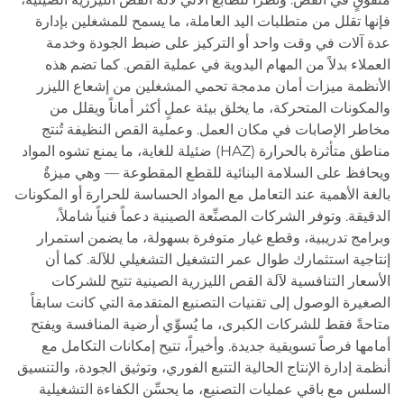
فإنها تقلل من متطلبات اليد العاملة، ما يسمح للمشغلين بإدارة
عدة آلات في وقت واحد أو التركيز على ضبط الجودة وخدمة
العملاء بدلاً من المهام اليدوية في عملية القص. كما تضم هذه
الأنظمة ميزات أمان مدمجة تحمي المشغلين من إشعاع الليزر
والمكونات المتحركة، ما يخلق بيئة عملٍ أكثر أماناً ويقلل من
مخاطر الإصابات في مكان العمل. وعملية القص النظيفة تُنتج
مناطق متأثرة بالحرارة (HAZ) ضئيلة للغاية، ما يمنع تشوه المواد
ويحافظ على السلامة البنائية للقطع المقطوعة — وهي ميزةٌ
بالغة الأهمية عند التعامل مع المواد الحساسة للحرارة أو المكونات
الدقيقة. وتوفر الشركات المصنِّعة الصينية دعماً فنياً شاملاً،
وبرامج تدريبية، وقطع غيار متوفرة بسهولة، ما يضمن استمرار
إنتاجية استثمارك طوال عمر التشغيل التشغيلي للآلة. كما أن
الأسعار التنافسية لآلة القص الليزرية الصينية تتيح للشركات
الصغيرة الوصول إلى تقنيات التصنيع المتقدمة التي كانت سابقاً
متاحةً فقط للشركات الكبرى، ما يُسوِّي أرضية المنافسة ويفتح
أمامها فرصاً تسويقية جديدة. وأخيراً، تتيح إمكانات التكامل مع
أنظمة إدارة الإنتاج الحالية التتبع الفوري، وتوثيق الجودة، والتنسيق
السلس مع باقي عمليات التصنيع، ما يحسِّن الكفاءة التشغيلية