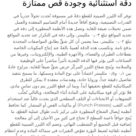
دقة استثنائية وجودة قص ممتازة
توفر آلة الليزر الصينية للقطع دقةً غير مسبوقة تُحدث تحولاً جذرياً في
القدرات التصنيعية، وتفتح آفاقاً جديدةً أمام التصاميم المعقدة والعمل
ضمن تحملات ضيقة للغاية. وتصل هذه الأنظمة المتطورة إلى دقة في
تحديد المواقع تبلغ ٠٫٠٣ ملليمتر، وإلى دقة في التكرار عند تحديد المواقع
تبلغ ٠٫٠٢ ملليمتر، مما يضمن أن كل شقٍّ يطابق المواصفات المحددة
بدقةٍ تامة. وتكتسب هذه الدقة أهميةً بالغةً عند إنتاج المكونات الخاصة
بقطاعات الطيران والفضاء، والأجهزة الطبية، والإلكترونيات، وغيرها من
الصناعات التي يؤثر فيها الدقة البُعدية تأثيراً مباشراً على الوظيفية
والسلامة. ويُنتج شعاع الليزر المركّز عرض شقٍّ ضيقاً للغاية، يتراوح عادةً
بين ٠٫١ و٠٫٥ ملليمتر اعتماداً على نوع المادة وسمكها، ما يسمح بتنفيذ
تفاصيل دقيقة جداً، وزوايا حادة، وهندسات معقدة لا يمكن للطرق
الميكانيكية للقطع تحقيقها أبداً. وبما أن قطع الليزر يتم دون تماسٍ مادي،
فلا تؤثر أي قوة ميكانيكية على المادة أثناء المعالجة، وبالتالي تُجنَّب
التشوهات أو الانحناءات أو التلف السطحي الذي يحدث غالباً عند استخدام
آلات الثقب (Punch Presses) أو ماكينات القص أو المنشار. كما تحافظ
أنظمة إيصال الشعاع المتطورة على تركيز ثابت طوال عملية القطع، ما
يُنتج حوافاً ناعمة السطح لا تحتاج في كثيرٍ من الأحيان إلى أي معالجة
إضافية قبل التجميع أو التشطيب النهائي. وتضم آلة الليزر الصينية للقطع
أنظمة تلقائية لضبط البؤرة تعوّض التغيرات في سماكة المادة وعدم انتظام