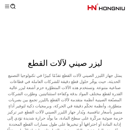
ليزر صيني لآلات القطع
يمثل جهاز الليزر الصيني لآلات القطع تقدّمًا كبيرًا في تكنولوجيا التصنيع
الحديثة، حيث يوفّر حلول قطع دقيقة للشركات العاملة في قطاعات
صناعية متنوعة. وتستخدم هذه الآلات المتطوّرة حزم أشعة ليزر عالية
القدرة لقطع مختلف المواد بدقة وكفاءة استثنائيتين. وطوّرت الشركات
المصنّعة الصينية أنظمة متقدمة لآلات القطع بالليزر تجمع بين بصريات
متطوّرة، وأنظمة تحكّم دقيقة في الحركة، وبرمجيات ذكية لتوفير أداءٍ
متميزٍ بأسعار تنافسية. ويُدار جهاز الليزر الصيني لآلات القطع عبر تركيز
حزمة ضوئية مركّزة على سطح المادة، ما يولّد حرارة شديدة تؤدي إلى
إذابة المادة أو احتراقها أو تبخيرها على طول مسارات القطع المحددة