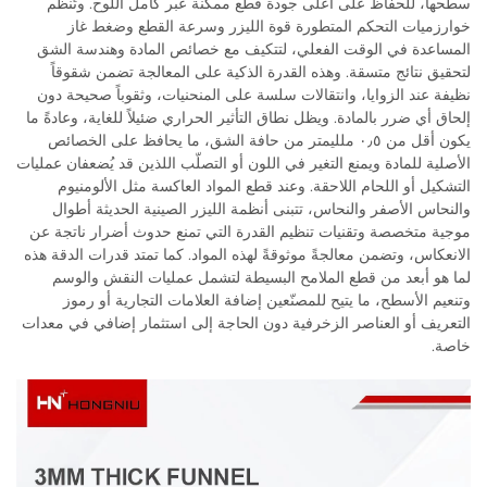
سطحها، للحفاظ على أعلى جودة قطع ممكنة عبر كامل اللوح. وتُنظِّم
خوارزميات التحكم المتطورة قوة الليزر وسرعة القطع وضغط غاز
المساعدة في الوقت الفعلي، لتتكيف مع خصائص المادة وهندسة الشق
لتحقيق نتائج متسقة. وهذه القدرة الذكية على المعالجة تضمن شقوقاً
نظيفة عند الزوايا، وانتقالات سلسة على المنحنيات، وثقوباً صحيحة دون
إلحاق أي ضرر بالمادة. ويظل نطاق التأثير الحراري ضئيلاً للغاية، وعادةً ما
يكون أقل من ٠٫٥ ملليمتر من حافة الشق، ما يحافظ على الخصائص
الأصلية للمادة ويمنع التغير في اللون أو التصلّب اللذين قد يُضعفان عمليات
التشكيل أو اللحام اللاحقة. وعند قطع المواد العاكسة مثل الألومنيوم
والنحاس الأصفر والنحاس، تتبنى أنظمة الليزر الصينية الحديثة أطوال
موجية متخصصة وتقنيات تنظيم القدرة التي تمنع حدوث أضرار ناتجة عن
الانعكاس، وتضمن معالجةً موثوقةً لهذه المواد. كما تمتد قدرات الدقة هذه
لما هو أبعد من قطع الملامح البسيطة لتشمل عمليات النقش والوسم
وتنعيم الأسطح، ما يتيح للمصنّعين إضافة العلامات التجارية أو رموز
التعريف أو العناصر الزخرفية دون الحاجة إلى استثمار إضافي في معدات
خاصة.