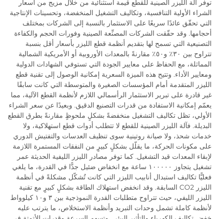
توفر آلة الليزر الصينية للقطع قيمة استثنائية من خلال مزيج من أسعار
الشراء الأولية التنافسية، وتكاليف التشغيل المنخفضة، وتحسينات الإنتاجية
التي تحقّق عائدًا سريعًا على الاستثمار بالنسبة إلى الشركات بمختلف
أحجامها. وقد حقّقت الشركات المصنِّعة الصينية وفورات الحجم والكفاءة
التصنيعية التي تسمح لها بتقديم أنظمة قطع الليزر بأسعار أقل بنسبة
تتراوح بين ٣٠٪ و٥٠٪ مقارنةً بالمعدات الأوروبية أو الأمريكية الشمالية
المماثلة، مع الحفاظ على معايير الجودة التي تستوفي الشهادات الدولية
ومعايير الأداء. وتتيح هذه الميزة السعرية إمكانية الوصول إلى تقنية قطع
الليزر المتقدمة أمام المؤسسات الصغيرة والمتوسطة التي كانت سابقًا
غير قادرة على تبرير الاستثمار الرأسمالي اللازم لأنظمة القطع الآلية، مما
يعمّم إمكانية الاستفادة من قدرات التصنيع الدقيق. وبعيدًا عن سعر الشراء
الأولي، تظل تكاليف التشغيل منخفضةً بشكلٍ ملحوظٍ مقارنةً بطرق القطع
البديلة. فآلة الليزر الصينية للقطع لا تتطلب أدوات قطع استهلاكية، ولا
خدمات شحذ، ولا صيانة روتينية سوى تنظيف العدسات والتفتيش الدوري
على مكونات الحركة، ما يقلّل بشكلٍ كبيرٍ من النفقات المستمرة اللازمة
لإبقاء المعدات قيد التشغيل. كما توفر مصادر الليزر الليفية الحديثة عمر
تشغيل يتجاوز ١٠٠٠٠٠ ساعة مع انخفاض ضئيل جدًّا في القدرة، ما يلغي
فعليًّا تكاليف استبدال أنابيب الليزر التي كانت تُشكّل مشكلةً في أنظمة
الليزر CO2 السابقة. وقد انخفض استهلاك الطاقة بشكلٍ كبيرٍ مع تقنية
الليزر الليفي، حيث تتراوح متطلبات القدرة النموذجية بين ٣ و١٠ كيلوواط
لأنظمة كاملة تشمل وحدات التبريد وأنظمة الاستخلاص، ما يترتب عليه
خفض تكاليف الكهرباء والتأثير البيئي. وتسهم السرعة وقدرات الأتمتة في