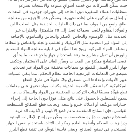
حيث يمكِّن الشركات من خدمة أسواقٍ متنوعة والاستجابة بسرعةٍ
لمتطلبات العملاء المتغيرة دون الحاجة إلى تغييراتٍ جوهرية في المعدات
أو إنفاق مبالغ كبيرة على إعادة تجهيزها. وتتمكَّن هذه الأجهزة من معالجة
نطاقٍ واسعٍ من المواد، بما في ذلك الفلزات الحديدية مثل الصلب اللين
والفولاذ المقاوم للصدأ بسماكة تصل إلى ٢٥ ملليمترًا، والفلزات غير
الحديدية مثل الألومنيوم والنحاس الأصفر والنحاس والتيتانيوم، بالإضافة
إلى المواد غير المعدنية مثل الأكريليك والخشب والجلد والقماش والمطاط
ومختلف المواد المركبة. ويتيح هذا التنوُّع في قابلية معالجة المواد للمصانع
والورش أن تقبل مشاريع متنوعة باستخدام جهازٍ واحدٍ فقط، ما يحقِّق
أقصى استفادةٍ ممكنةٍ من المعدات ويعزِّز العائد على الاستثمار. ويتكيف
جهاز الليزر الصيني للقطع مع سماكات مختلفة من المواد عبر تعديلاتٍ
بسيطةٍ في المعاملات البرمجية الخاصة بنظام التحكم، مما يلغي عمليات
تغيير الأدوات وإعدادها التي تستغرق وقتًا طويلاً في طرق القطع
الميكانيكية. كما تتضمَّن الأنظمة الحديثة مكتبات مواد تحتوي على معاملات
قطع مُهيَّأة مسبقًا لمئات التركيبات المختلفة من المواد والسماكات، ما
يسمح للمشغلين بالحصول على نتائج مثلى فورًا دون الحاجة إلى إجراء
اختبارات موسَّعة أو امتلاك خبرةٍ واسعة. وبجانب قطع الصفائح المسطحة
القياسي، فإن النماذج المتقدمة تدعم قطع الأنابيب والأنابيب الدائرية
باستخدام تجهيزات دوَّارة متخصصة، ما يمكِّن من إنتاج الإطارات البنائية
ودرابزينات السلالم وأنظمة العادم ومكونات الأثاث باستخدام نفس الجهاز
المستخدم في تصنيع الصفائح. ويعني قابلية التوسُّع في تقنية قطع الليزر