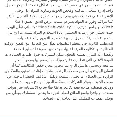
عملية القطع بالليزر في خفض تكاليف العمالة لكل قطعة، إذ يمكن لعامل
واحد إدارة تشغيل الماكينة وفحص الجودة ومناولة المواد، بل وحتى
الإشراف على عدة آلات في وقتٍ واحدٍ بعد تطبيق أنظمة التحميل الآلية.
كما تتراكم وفورات المواد بسرعةٍ بسبب عرض الشق الضيق (Kerf
Width) وبرامج الترتيب الذكية (Nesting Software) التي تقلّل الهدر،
حيث تحسّن خوارزميات التحسين عادةً استخدام المواد بنسبة تتراوح بين
١٠٪ و٢٠٪ مقارنةً بالطرق اليدوية لتخطيط التوزيع. وإلغاء عمليات
التشطيب الثانوية في معظم التطبيقات يقلّل من التعامل مع القطع، ووقت
المعالجة، والتكاليف المرتبطة بها، مع تحسين سرعة التسليم للعملاء.
وبفضل آلة الليزر الصينية للقطع، يمكن للشركات قبول طلبات العمل ذات
القيمة الأعلى التي تتطلب دقةً وتعقيدًا، مما يسمح لها بفرض أسعار
مرتفعة وتحسين هامش الربح بما يتجاوز مجرد خفض التكاليف. كما أن
اتساق الجودة يقلّل من معدلات الرفض، ونفقات إعادة التصنيع، والشكاوى
الواردة من العملاء، ما يحمي السمعة ويقلّل التكاليف الخفية الناجمة عن
ضعف الجودة. وتوفّر الشركات المصنِّعة الصينية برامج تدريب شاملة،
ووثائق تفصيلية متاحة بعدة لغات، ودعمًا فنيًّا سريع الاستجابة عبر قنوات
متعددة، وتوافرًا واسع النطاق لقطع الغيار، ما يحمي استثمارك ويقلّل من
توقف المعدات المكلف عند الحاجة إلى الصيانة.