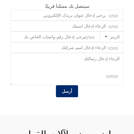
سيتصل بك ممثلنا قريبًا.
0/100
0/100
الرمز
0/100
0/200
0/1000
أرسل