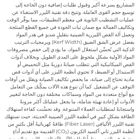
المشاريع بسرعة أكبر وقبول طلبات إضافية دون الحاجة إلى
توسيع حجم القوى العاملة. وتتيح دقة تقنية الليزر الاستغناء عن
عمليات التشطيب الثانوية في معظم التطبيقات، مما يوفِّر الوقت
وتكاليف العمالة مع ضمان ثبات الجودة في جميع القطع المنتَجة.
وتعمل آلة القص الليزرية الصينية بتقليلٍ شديدٍ في هدر المواد
بفضل عرض الشق الضيق (Kerf Width) وبرمجيات الترتيب
الذكية التي تُحسِّن استغلال المواد، ما يؤدي إلى خفض مصروفات
المواد الأولية بشكلٍ ملحوظٍ على المدى الطويل. وبخلاف أدوات
القص الميكانيكية التي تتطلب صيانةً دوريةً مثل التحميض أو
الاستبدال أو الضبط، لا تحتوي أنظمة الليزر على أي أدوات قص
مادية تحتاج إلى صيانة، ما يخفض تكاليف الصيانة ويقلل من أوقات
التوقف عن التشغيل. كما أن تنوع هذه الآلات يمكِّنك من التعامل
مع أنواع متعددة من المواد وسماكات مختلفة دون الحاجة لتغيير
الأدوات أو إعادة تهيئة شاملة، ما يجعل عملياتك أكثر مرونةً
واستجابةً لمتطلبات العملاء المتنوعة. وقد تحسَّنت كفاءة استهلاك
الطاقة بشكلٍ كبيرٍ في أنظمة الليزر الصينية الحديثة، حيث تستهلك
تقنية الليزر الأليافي (Fiber Laser) طاقةً كهربائيةً أقل بكثيرٍ من
أنظمة الليزر ثاني أكسيد الكربون (CO₂) القديمة مع تقديم أداءٍ
متفوقٍ في القص. ونظراً للطابع الآلي لآلة القص الليزرية الصينية،