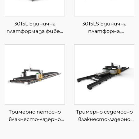
3015L Единична
3015LS Единична
платформа за фибер
платформа,
лазерна рязка
затворена фибер
лазерна машина за
рязане
Тримерно петосно
Тримерно седемосно
влакнесто-лазерно
влакнесто-лазерно
устройство за
устройство за
рязане
рязане