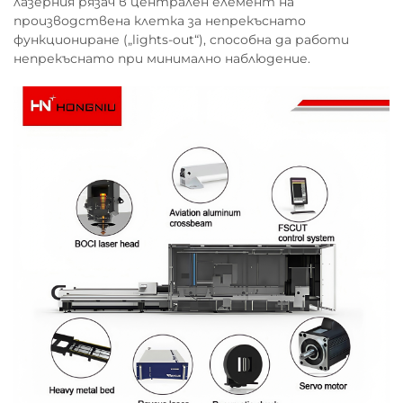
лазерния рязач в централен елемент на
производствена клетка за непрекъснато
функциониране („lights-out“), способна да работи
непрекъснато при минимално наблюдение.