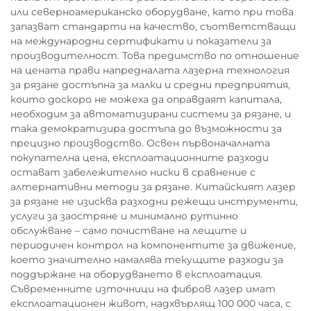
или северноамериканско оборудване, като при това
запазват стандарти на качество, съответстващи
на международни сертификати и показатели за
производителност. Това предимство по отношение
на цената прави напредналата лазерна технология
за рязане достъпна за малки и средни предприятия,
които доскоро не можеха да оправдаят капитала,
необходим за автоматизирани системи за рязане, и
така демократизира достъпа до възможности за
прецизно производство. Освен първоначалната
покупателна цена, експлоатационните разходи
остават забележително ниски в сравнение с
алтернативни методи за рязане. Китайският лазер
за рязане не изисква разходни режещи инструменти,
услуги за заостряне и минимално рутинно
обслужване – само почистване на лещите и
периодичен контрол на компонентите за движение,
което значително намалява текущите разходи за
поддържане на оборудването в експлоатация.
Съвременните източници на фибров лазер имат
експлоатационен живот, надхвърлящ 100 000 часа, с