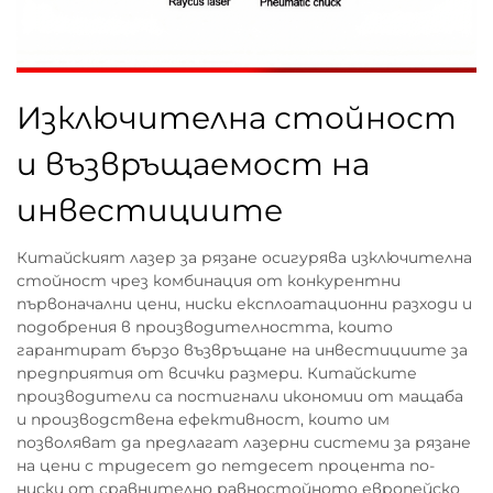
Изключителна стойност
и възвръщаемост на
инвестициите
Китайският лазер за рязане осигурява изключителна
стойност чрез комбинация от конкурентни
първоначални цени, ниски експлоатационни разходи и
подобрения в производителността, които
гарантират бързо възвръщане на инвестициите за
предприятия от всички размери. Китайските
производители са постигнали икономии от мащаба
и производствена ефективност, които им
позволяват да предлагат лазерни системи за рязане
на цени с тридесет до петдесет процента по-
ниски от сравнително равностойното европейско