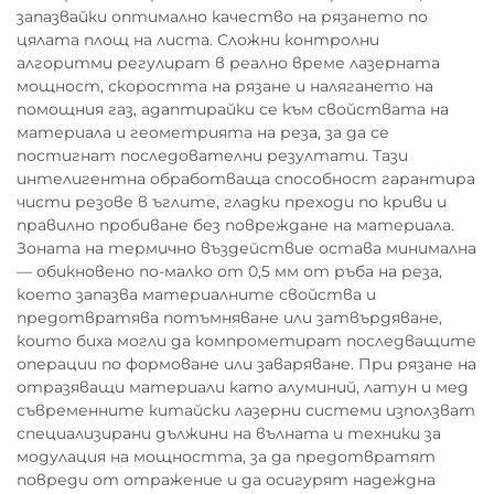
запазвайки оптимално качество на рязането по
цялата площ на листа. Сложни контролни
алгоритми регулират в реално време лазерната
мощност, скоростта на рязане и налягането на
помощния газ, адаптирайки се към свойствата на
материала и геометрията на реза, за да се
постигнат последователни резултати. Тази
интелигентна обработваща способност гарантира
чисти резове в ъглите, гладки преходи по криви и
правилно пробиване без повреждане на материала.
Зоната на термично въздействие остава минимална
— обикновено по-малко от 0,5 мм от ръба на реза,
което запазва материалните свойства и
предотвратява потъмняване или затвърдяване,
които биха могли да компрометират последващите
операции по формоване или заваряване. При рязане на
отразяващи материали като алуминий, латун и мед
съвременните китайски лазерни системи използват
специализирани дължини на вълната и техники за
модулация на мощността, за да предотвратят
повреди от отражение и да осигурят надеждна