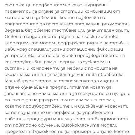
съдържащи предварително конфигурирани
параметри за рязане за стотици комбинации от
материали и дебелини, което позволява на
операторите да постигнат оптимални резултати
веднага, без обемно тестване или значителен опит.
Освен стандартното рязане на плоски листове,
напредналите модели поддържат рязане на тръби и
цеви чрез специализирани ротационни фиксиращи
устройства, което осигурява производството на
конструктивни рамки, перила, изпускателни
системи и компоненти за мебели с помощта на
същата машина, използвана за листова обработка.
Мащабируемостта на технологията за лазерно
рязане означава, че предприятията могат да
започнат с по-малки машини за текущите си нужди и
по-късно да надградят към по-големи системи,
когато производствените им изисквания нараснат,
като познатите интерфейси за управление и
работни процедури минимизират необходимостта
от повторно обучение. Висококласните модели
предлагат възможности за тримерно рязане, което