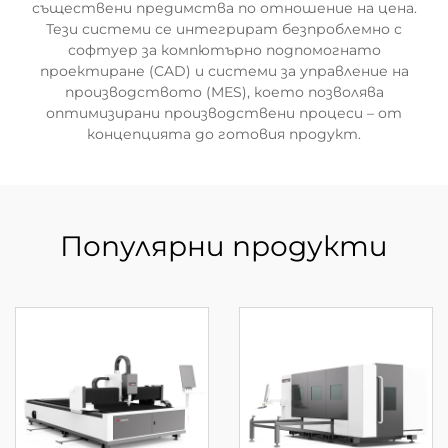
съществени предимства по отношение на цена.
Тези системи се интегрират безпроблемно с
софтуер за компютърно подпомогнато
проектиране (CAD) и системи за управление на
производството (MES), което позволява
оптимизирани производствени процеси – от
концепцията до готовия продукт.
Популярни продукти