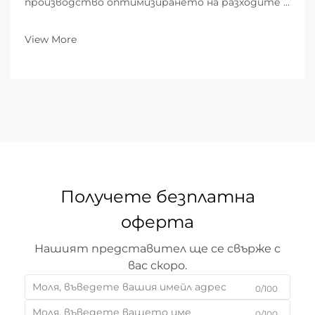
производство оптимизирането на разходите е
мостът между бореща се работилница и
предприятие, водещо пазара. За B2B фирми,
View More
специализирани в метална обработка,
оборудването на производствената площадка
определя...
Получете безплатна
оферта
Нашият представител ще се свърже с
вас скоро.
0/100
0/100