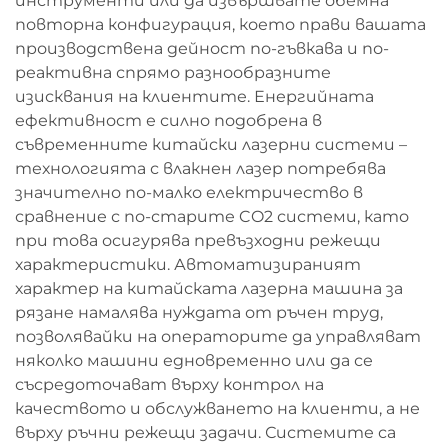
инструменти или да извършвате обемна
повторна конфигурация, което прави вашата
производствена дейност по-гъвкава и по-
реактивна спрямо разнообразните
изисквания на клиентите. Енергийната
ефективност е силно подобрена в
съвременните китайски лазерни системи –
технологията с влакнен лазер потребява
значително по-малко електричество в
сравнение с по-старите CO2 системи, като
при това осигурява превъзходни режещи
характеристики. Автоматизираният
характер на китайската лазерна машина за
рязане намалява нуждата от ръчен труд,
позволявайки на операторите да управляват
няколко машини едновременно или да се
съсредоточават върху контрол на
качеството и обслужването на клиенти, а не
върху ръчни режещи задачи. Системите са