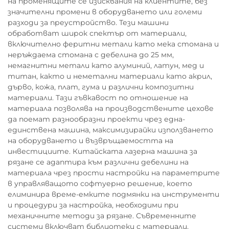
на променящите се изисквания на клиентите, без
значителни промени в оборудването или големи
разходи за преустройство. Тези машини
обработват широк спектър от материали,
включително феритни метали като мека стомана и
неръждаема стомана с дебелина до 25 мм,
немагнитни метали като алуминий, латун, мед и
титан, както и неметални материали като акрил,
дърво, кожа, плат, гума и различни композитни
материали. Тази гъвкавост по отношение на
материала позволява на производствените цехове
да поемат разнообразни проекти чрез една-
единствена машина, максимизирайки използването
на оборудването и възвръщаемостта на
инвестициите. Китайската лазерна машина за
рязане се адаптира към различни дебелини на
материала чрез прости настройки на параметрите
в управляващото софтуерно решение, което
елиминира време-емките подмянки на инструменти
и процедури за настройка, необходими при
механичните методи за рязане. Съвременните
системи включват библиотеки с материали,