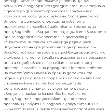
отпадъците; алгоритмите за оптимизация
обикновено подобряват използването на материала
с десет до двадесет процента в сравнение с
ръчните методи за подреждане. Отпадането на
вторични финишни операции за повечето
приложения намалява обработката, времето за
производство и свързаните разходи, като в същото
време подобрява скоростта на доставка до
клиентите. Китайският лазер за рязане дава
възможност на предприятията да приемат по-
високостойностна работа, изискваща прецизност и
сложност, като позволява прилагането на премиални
цени и подобряване на печалбата не само чрез
просто намаляване на разходите. Постоянството
на качеството намалява броя на дефектните
изделия, разходите за поправки и оплакванията от
страна на клиентите, което защитава
репутацията и намалява скритите разходи,
свързани с ниското качество. Китайските
производители предоставят изчерпателни
програми за обучение, подробна документация на
множество езици, бърза техническа поддръжка чрез