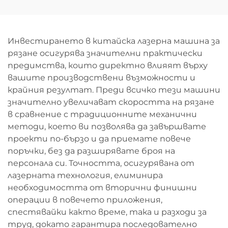
Инвестирането в китайска лазерна машина за
рязане осигурява значителни практически
предимства, които директно влияят върху
вашите производствени възможности и
крайния резултат. Преди всичко тези машини
значително увеличават скоростта на рязане
в сравнение с традиционните механични
методи, което ви позволява да завършвате
проекти по-бързо и да приемате повече
поръчки, без да разширявате броя на
персонала си. Точността, осигурявана от
лазерната технология, елиминира
необходимостта от вторични финишни
операции в повечето приложения,
спестявайки както време, така и разходи за
труд, докато гарантира последователно