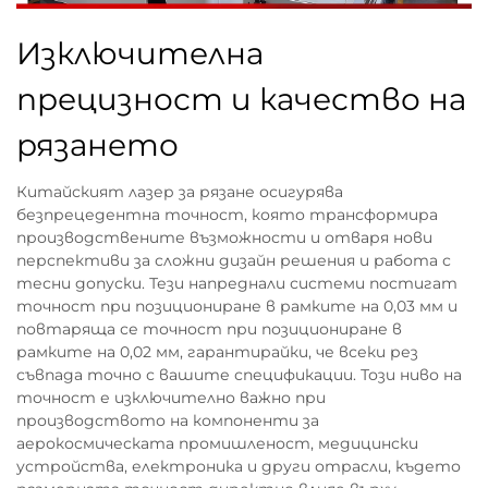
Изключителна
прецизност и качество на
рязането
Китайският лазер за рязане осигурява
безпрецедентна точност, която трансформира
производствените възможности и отваря нови
перспективи за сложни дизайн решения и работа с
тесни допуски. Тези напреднали системи постигат
точност при позициониране в рамките на 0,03 мм и
повтаряща се точност при позициониране в
рамките на 0,02 мм, гарантирайки, че всеки рез
съвпада точно с вашите спецификации. Този ниво на
точност е изключително важно при
производството на компоненти за
аерокосмическата промишленост, медицински
устройства, електроника и други отрасли, където