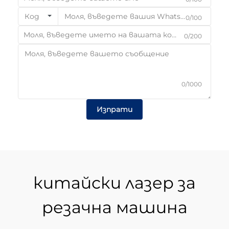
Код
0/100
0/200
0/1000
Изпрати
китайски лазер за
резачна машина