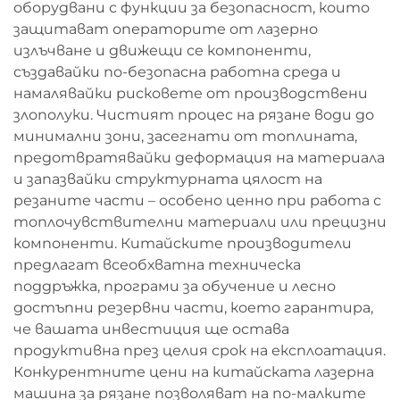
оборудвани с функции за безопасност, които
защитават операторите от лазерно
излъчване и движещи се компоненти,
създавайки по-безопасна работна среда и
намалявайки рисковете от производствени
злополуки. Чистият процес на рязане води до
минимални зони, засегнати от топлината,
предотвратявайки деформация на материала
и запазвайки структурната цялост на
резаните части – особено ценно при работа с
топлочувствителни материали или прецизни
компоненти. Китайските производители
предлагат всеобхватна техническа
поддръжка, програми за обучение и лесно
достъпни резервни части, което гарантира,
че вашата инвестиция ще остава
продуктивна през целия срок на експлоатация.
Конкурентните цени на китайската лазерна
машина за рязане позволяват на по-малките