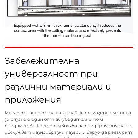
Забележителна
универсалност при
различни материали и
приложения
Многостранността на китайската лазерна машина
за рязане е един от най-убедителните ѝ
предимства, което позволява на предприятията да
обслужват разнообразни пазари и бързо да реагират