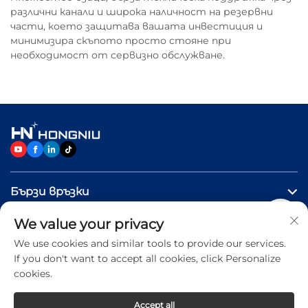
различни канали и широка наличност на резервни
части, което защитава вашата инвестиция и
минимизира скъпото просто стояне при
необходимост от сервизно обслужване.
Бързи връзки
We value your privacy
ПРОДУКТИ
We use cookies and similar tools to provide our services.
If you don't want to accept all cookies, click Personalize
Свържете се с нас
cookies.
Accept all