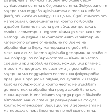
размерната точност директно влияе върху
функционалността и безопасността. Фокусираният
лазерен лъч създава изключително тесни шевове
(kerf), обикновено между 0,1 и 0,5 мм, в зависимост от
материала и дебелината му, което позволява
изработването на фини детайли, остри ъгли и
сложни геометрии, недостижими за механичните
методи на рязане. Неконтактният характер на
лазерното рязане означава, че по време на
обработката върху материала не действа
механична сила, което изключва деформация, огъване
или повреди по повърхността — явления, често
срещани при пробивни преси, ножици или рязане с
трион. Напредналите системи за доставка на
лазерния лъч поддържат постоянна фокусировка
през целия процес на рязане, осигурявайки гладки
крайни повърхности, които често не изискват
допълнителна обработка преди сглобяване или
финиширане. Китайският лазер за рязане включва
автоматични системи за регулиране на фокуса,
които компенсират вариациите в дебелината на
материала и неравностите по повърхността,