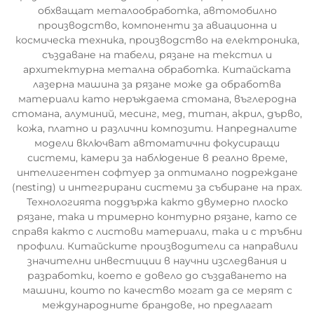
обхващат металообработка, автомобилно
производство, компоненти за авиационна и
космическа техника, производство на електроника,
създаване на табели, рязане на текстил и
архитектурна метална обработка. Китайската
лазерна машина за рязане може да обработва
материали като неръждаема стомана, въглеродна
стомана, алуминий, месинг, мед, титан, акрил, дърво,
кожа, платно и различни композити. Напредналите
модели включват автоматични фокусиращи
системи, камери за наблюдение в реално време,
интелигентен софтуер за оптимално подреждане
(nesting) и интегрирани системи за събиране на прах.
Технологията поддържа както двумерно плоско
рязане, така и тримерно контурно рязане, като се
справя както с листови материали, така и с тръбни
профили. Китайските производители са направили
значителни инвестиции в научни изследвания и
разработки, което е довело до създаването на
машини, които по качество могат да се мерят с
международните брандове, но предлагат