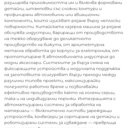
разширява приложимостта им и включва формовани
детайли, штамповки със сложни контури и
профилирани автомобилни или авиационни
компоненти, които изискват рязане върху неплоски
повърхности. Китайската лазерна машина за рязане
обслужва индустрии, вариращи от производството
на тежко оборудване до деликатното
производство на бижута, от архитектурна
метална обработка до корпуси за електроника, от
прототипиране в автомобилната индустрия до
модни аксесоари. Системите за бърза смяна на
фиксиращите устройства и модулната поддръжка
на заготовките осигуряват бързи преходи между
различни типове проекти, максимизирайки
полезното работно време и позволявайки
ефективно производство както на големи серии,
така и на индивидуални поръчки. Интеграцията с
автоматизирани системи за обработка на
материали — включително листови зареждащи
устройства, конвейери за сортиране на детайли и
роботизирани системи за изваждане — превръща