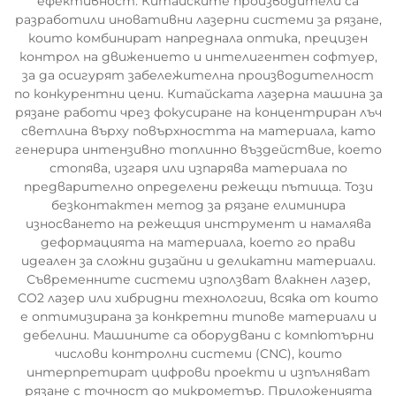
ефективност. Китайските производители са
разработили иновативни лазерни системи за рязане,
които комбинират напреднала оптика, прецизен
контрол на движението и интелигентен софтуер,
за да осигурят забележителна производителност
по конкурентни цени. Китайската лазерна машина за
рязане работи чрез фокусиране на концентриран лъч
светлина върху повърхността на материала, като
генерира интензивно топлинно въздействие, което
стопява, изгаря или изпарява материала по
предварително определени режещи пътища. Този
безконтактен метод за рязане елиминира
износването на режещия инструмент и намалява
деформацията на материала, което го прави
идеален за сложни дизайни и деликатни материали.
Съвременните системи използват влакнен лазер,
CO2 лазер или хибридни технологии, всяка от които
е оптимизирана за конкретни типове материали и
дебелини. Машините са оборудвани с компютърни
числови контролни системи (CNC), които
интерпретират цифрови проекти и изпълняват
рязане с точност до микрометър. Приложенията