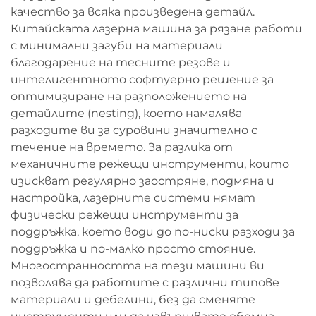
качество за всяка произведена детайл.
Китайската лазерна машина за рязане работи
с минимални загуби на материали
благодарение на тесните резове и
интелигентното софтуерно решение за
оптимизиране на разположението на
детайлите (nesting), което намалява
разходите ви за суровини значително с
течение на времето. За разлика от
механичните режещи инструменти, които
изискват регулярно заостряне, подмяна и
настройка, лазерните системи нямат
физически режещи инструменти за
поддръжка, което води до по-ниски разходи за
поддръжка и по-малко просто стояние.
Многостранността на тези машини ви
позволява да работите с различни типове
материали и дебелини, без да сменяте