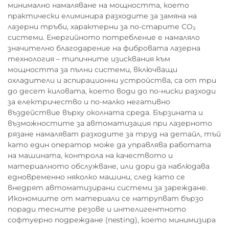
минимално намаляване на мощността, което
практически елиминира разходите за замяна на
лазерни тръби, характерни за по-старите CO₂
системи. Енергийното потребление е намаляло
значително благодарение на фибровата лазерна
технология – типичните изисквания към
мощността за пълни системи, включващи
охладители и аспирационни устройства, са от три
до десет киловата, което води до по-ниски разходи
за електричество и по-малко негативно
въздействие върху околната среда. Бързината и
възможностите за автоматизация при лазерното
рязане намаляват разходите за труд на детайл, тъй
като един оператор може да управлява работата
на машината, контрола на качеството и
материалното обслужване, или дори да наблюдава
едновременно няколко машини, след като се
внедрят автоматизирани системи за зареждане.
Икономиите от материали се натрупват бързо
поради тесните резове и интелигентното
софтуерно подреждане (nesting), което минимизира